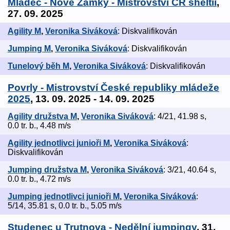
Mladeč - Nové Zámky - Mistrovství ČR sheltií
,
27. 09. 2025
Agility M
,
Veronika Siváková
: Diskvalifikován
Jumping M
,
Veronika Siváková
: Diskvalifikován
Tunelový běh M
,
Veronika Siváková
: Diskvalifikován
Povrly - Mistrovství České republiky mládeže
2025
, 13. 09. 2025 - 14. 09. 2025
Agility družstva M
,
Veronika Siváková
: 4/21, 41.98 s,
0.0 tr. b., 4.48 m/s
Agility jednotlivci junioři M
,
Veronika Siváková
:
Diskvalifikován
Jumping družstva M
,
Veronika Siváková
: 3/21, 40.64 s,
0.0 tr. b., 4.72 m/s
Jumping jednotlivci junioři M
,
Veronika Siváková
:
5/14, 35.81 s, 0.0 tr. b., 5.05 m/s
Studenec u Trutnova - Nedělní jumpingy
, 31.