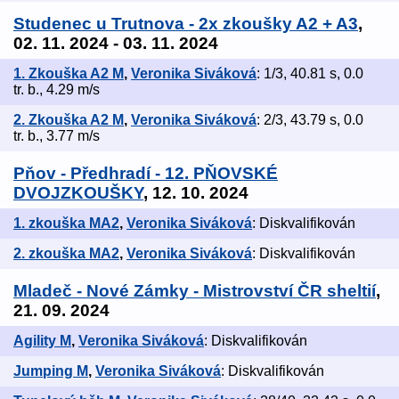
Studenec u Trutnova - 2x zkoušky A2 + A3
,
02. 11. 2024 - 03. 11. 2024
1. Zkouška A2 M
,
Veronika Siváková
: 1/3, 40.81 s, 0.0
tr. b., 4.29 m/s
2. Zkouška A2 M
,
Veronika Siváková
: 2/3, 43.79 s, 0.0
tr. b., 3.77 m/s
Pňov - Předhradí - 12. PŇOVSKÉ
DVOJZKOUŠKY
, 12. 10. 2024
1. zkouška MA2
,
Veronika Siváková
: Diskvalifikován
2. zkouška MA2
,
Veronika Siváková
: Diskvalifikován
Mladeč - Nové Zámky - Mistrovství ČR sheltií
,
21. 09. 2024
Agility M
,
Veronika Siváková
: Diskvalifikován
Jumping M
,
Veronika Siváková
: Diskvalifikován