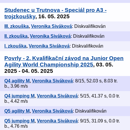
Studenec u Trutnova - Speciál pro A3 -
trojzkoušky
, 16. 05. 2025
III. zkouška
,
Veronika Siváková
: Diskvalifikován
II. zkouška
,
Veronika Siváková
: Diskvalifikován
I. zkouška
,
Veronika Siváková
: Diskvalifikován
Povrly - 2. Kvalifikační závod na Junior Open
Agility World Championship 2025
, 03. 05.
2025 - 04. 05. 2025
Q4 agility M
,
Veronika Siváková
: 8/15, 52.03 s, 8.03 tr.
b., 3.96 m/s
Q4 jumping M
,
Veronika Siváková
: 5/15, 41.37 s, 0.0 tr.
b., 4.42 m/s
Q5 agility M
,
Veronika Siváková
: Diskvalifikován
Q5 jumping M
,
Veronika Siváková
: 9/15, 31.09 s, 0.0 tr.
b., 4.76 m/s