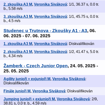
2. zkouška A3 M
,
Veronika Siváková
: 1/1, 36.37 s, 0.0 tr.
b., 5.58 m/s
3. zkouška A3 M
,
Veronika Siváková
: 1/1, 45.75 s, 0.0 tr.
b., 4.5 m/s
Studenec u Trutnova - Zkoušky A1 - A3
, 06.
06. 2025 - 07. 06. 2025
1. zkouška A3 M
,
Veronika Siváková
: Diskvalifikován
2. zkouška A3 M
,
Veronika Siváková
: 1/2, 41.47 s, 5.0 tr.
b., 4.34 m/s
Žamberk - Czech Junior Open
, 24. 05. 2025 -
25. 05. 2025
Agility junioři + exjunioři M
,
Veronika Siváková
:
Diskvalifikován
Finále junioři M
,
Veronika Siváková
: Diskvalifikován
Jumping junioři + exjunioři M
,
Veronika Siváková
: 2/9,
38.81 s, 0.0 tr. b., 4.59 m/s