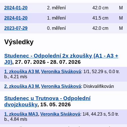
2024-01-20
2. měření
42.0 cm
M
2024-01-20
1. měření
41.5 cm
M
2023-07-29
0. měření
42.0 cm
M
Výsledky
Studenec - Odpolední 2x zkoušky (A1 - A3 +
J0)
, 27. 07. 2026 - 28. 07. 2026
1. zkouška A3 M
,
Veronika Siváková
: 1/1, 52.29 s, 0.0 tr.
b., 4.21 m/s
2. zkouška A3 M
,
Veronika Siváková
: Diskvalifikován
Studenec u Trutnova - Odpolední
dvojzkoušky
, 15. 05. 2026
1. zkouška MA3
,
Veronika Siváková
: 1/4, 44.23 s, 5.0 tr.
b., 4.84 m/s