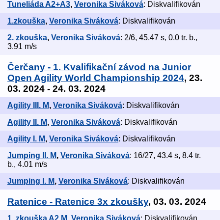
Tuneliáda A2+A3
,
Veronika Siváková
: Diskvalifikován
1.zkouška
,
Veronika Siváková
: Diskvalifikován
2. zkouška
,
Veronika Siváková
: 2/6, 45.47 s, 0.0 tr. b.,
3.91 m/s
Čerčany - 1. Kvalifikační závod na Junior
Open Agility World Championship 2024
, 23.
03. 2024 - 24. 03. 2024
Agility III. M
,
Veronika Siváková
: Diskvalifikován
Agility II. M
,
Veronika Siváková
: Diskvalifikován
Agility I. M
,
Veronika Siváková
: Diskvalifikován
Jumping II. M
,
Veronika Siváková
: 16/27, 43.4 s, 8.4 tr.
b., 4.01 m/s
Jumping I. M
,
Veronika Siváková
: Diskvalifikován
Ratenice - Ratenice 3x zkoušky
, 03. 03. 2024
1. zkouška A2 M
,
Veronika Siváková
: Diskvalifikován