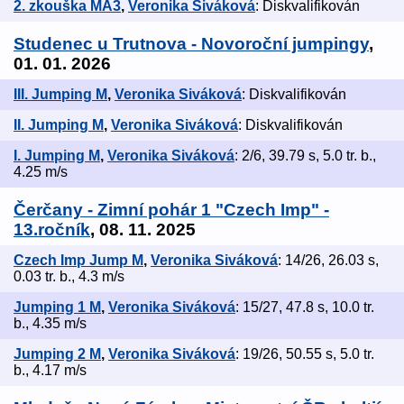
2. zkouška MA3
,
Veronika Siváková
: Diskvalifikován
Studenec u Trutnova - Novoroční jumpingy
,
01. 01. 2026
III. Jumping M
,
Veronika Siváková
: Diskvalifikován
II. Jumping M
,
Veronika Siváková
: Diskvalifikován
I. Jumping M
,
Veronika Siváková
: 2/6, 39.79 s, 5.0 tr. b.,
4.25 m/s
Čerčany - Zimní pohár 1 "Czech Imp" -
13.ročník
, 08. 11. 2025
Czech Imp Jump M
,
Veronika Siváková
: 14/26, 26.03 s,
0.03 tr. b., 4.3 m/s
Jumping 1 M
,
Veronika Siváková
: 15/27, 47.8 s, 10.0 tr.
b., 4.35 m/s
Jumping 2 M
,
Veronika Siváková
: 19/26, 50.55 s, 5.0 tr.
b., 4.17 m/s