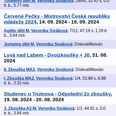
Tunelový běh M
,
Veronika Siváková
: 28/40, 32.42 s, 0.0
tr. b., 5.77 m/s
Červené Pečky - Mistrovství České republiky
mládeže 2024
, 14. 09. 2024 - 15. 09. 2024
Agility děti M
,
Veronika Siváková
: 7/12, 47.19 s, 1.19 tr.
b., 3.64 m/s
Jumping děti M
,
Veronika Siváková
: Diskvalifikován
Lysá nad Labem - Dvojzkoušky + J0
, 31. 08.
2024
II. Zkouška MA2
,
Veronika Siváková
: Diskvalifikován
I. Zkouška MA2
,
Veronika Siváková
: 1/4, 53.98 s, 6.98
tr. b., 3.32 m/s
Studenec u Trutnova - Odpolední 2x zkoušky
,
19. 08. 2024 - 20. 08. 2024
3. Zkouška A2 M
,
Veronika Siváková
: 1/1, 44.91 s, 0.0
tr. b., 3.94 m/s