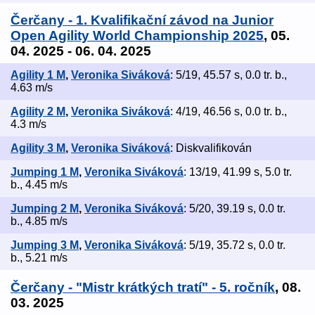
Čerčany - 1. Kvalifikační závod na Junior
Open Agility World Championship 2025
, 05.
04. 2025 - 06. 04. 2025
Agility 1 M
,
Veronika Siváková
: 5/19, 45.57 s, 0.0 tr. b.,
4.63 m/s
Agility 2 M
,
Veronika Siváková
: 4/19, 46.56 s, 0.0 tr. b.,
4.3 m/s
Agility 3 M
,
Veronika Siváková
: Diskvalifikován
Jumping 1 M
,
Veronika Siváková
: 13/19, 41.99 s, 5.0 tr.
b., 4.45 m/s
Jumping 2 M
,
Veronika Siváková
: 5/20, 39.19 s, 0.0 tr.
b., 4.85 m/s
Jumping 3 M
,
Veronika Siváková
: 5/19, 35.72 s, 0.0 tr.
b., 5.21 m/s
Čerčany - "Mistr krátkých tratí" - 5. ročník
, 08.
03. 2025