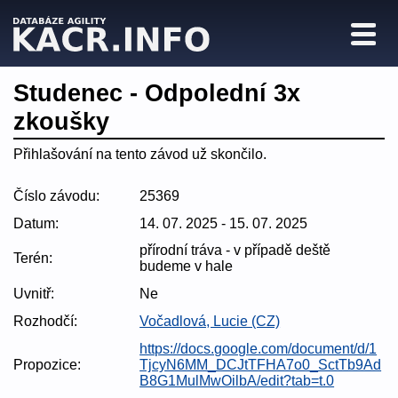
Studenec - Odpolední 3x
zkoušky
Přihlašování na tento závod už skončilo.
Číslo závodu:
25369
Datum:
14. 07. 2025 - 15. 07. 2025
přírodní tráva - v případě deště
Terén:
budeme v hale
Uvnitř:
Ne
Rozhodčí:
Vočadlová, Lucie (CZ)
https://docs.google.com/document/d/1
Propozice:
TjcyN6MM_DCJtTFHA7o0_SctTb9Ad
B8G1MulMwOilbA/edit?tab=t.0