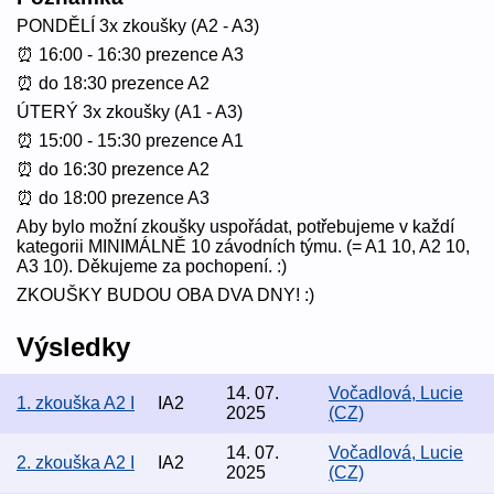
PONDĚLÍ 3x zkoušky (A2 - A3)
⏰ 16:00 - 16:30 prezence A3
⏰ do 18:30 prezence A2
ÚTERÝ 3x zkoušky (A1 - A3)
⏰ 15:00 - 15:30 prezence A1
⏰ do 16:30 prezence A2
⏰ do 18:00 prezence A3
Aby bylo možní zkoušky uspořádat, potřebujeme v každí
kategorii MINIMÁLNĚ 10 závodních týmu. (= A1 10, A2 10,
A3 10). Děkujeme za pochopení. :)
ZKOUŠKY BUDOU OBA DVA DNY! :)
Výsledky
14. 07.
Vočadlová, Lucie
1. zkouška A2 I
IA2
2025
(CZ)
14. 07.
Vočadlová, Lucie
2. zkouška A2 I
IA2
2025
(CZ)