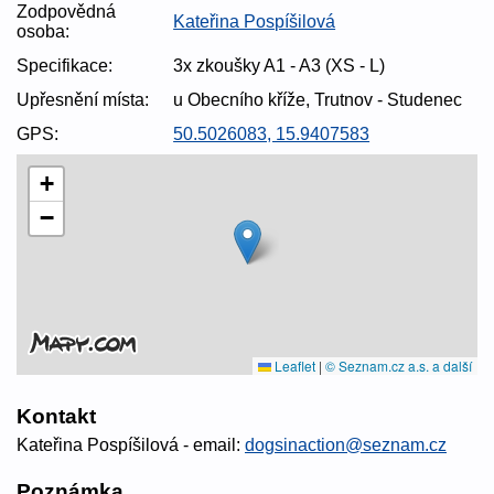
Zodpovědná
Kateřina Pospíšilová
osoba:
Specifikace:
3x zkoušky A1 - A3 (XS - L)
Upřesnění místa:
u Obecního kříže, Trutnov - Studenec
GPS:
50.5026083, 15.9407583
+
−
Leaflet
|
© Seznam.cz a.s. a další
Kontakt
Kateřina Pospíšilová - email:
dogsinaction@seznam.cz
Poznámka