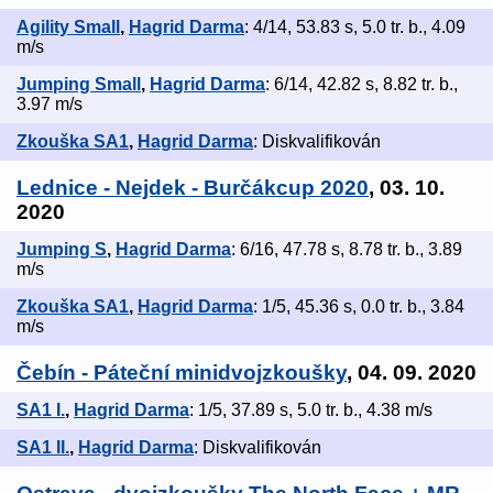
Agility Small
,
Hagrid Darma
: 4/14, 53.83 s, 5.0 tr. b., 4.09
m/s
Jumping Small
,
Hagrid Darma
: 6/14, 42.82 s, 8.82 tr. b.,
3.97 m/s
Zkouška SA1
,
Hagrid Darma
: Diskvalifikován
Lednice - Nejdek - Burčákcup 2020
, 03. 10.
2020
Jumping S
,
Hagrid Darma
: 6/16, 47.78 s, 8.78 tr. b., 3.89
m/s
Zkouška SA1
,
Hagrid Darma
: 1/5, 45.36 s, 0.0 tr. b., 3.84
m/s
Čebín - Páteční minidvojzkoušky
, 04. 09. 2020
SA1 I.
,
Hagrid Darma
: 1/5, 37.89 s, 5.0 tr. b., 4.38 m/s
SA1 II.
,
Hagrid Darma
: Diskvalifikován