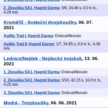
2. Zkouška SA1
,
Hagrid Darma
: 3/6, 34.46 s, 0.0 tr. b.,
4.29 m/s
Kroměříž - Sváteční dvojzkoušky
, 06. 07.
2021
Agility Trial I
,
Hagrid Darma
: Diskvalifikován
Agility Trial II
,
Hagrid Darma
: 1/7, 34.85 s, 0.0 tr. b., 4.36
m/s
Lednice/Nejdek - Nejdecký trojskok
, 13. 06.
2021
1. Zkouška SA1
,
Hagrid Darma
: Diskvalifikován
2. Zkouška SA1
,
Hagrid Darma
: 3/10, 42.15 s, 10.0 tr. b.,
4.25 m/s
3. Zkouška SA1
,
Hagrid Darma
: Diskvalifikován
Modrá - Trojzkoušky
, 06. 06. 2021