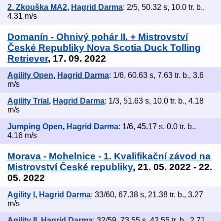
2. Zkouška MA2
,
Hagrid Darma
: 2/5, 50.32 s, 10.0 tr. b.,
4.31 m/s
Domanín - Ohnivý pohár II. + Mistrovství
České Republiky Nova Scotia Duck Tolling
Retriever
, 17. 09. 2022
Agility Open
,
Hagrid Darma
: 1/6, 60.63 s, 7.63 tr. b., 3.6
m/s
Agility Trial
,
Hagrid Darma
: 1/3, 51.63 s, 10.0 tr. b., 4.18
m/s
Jumping Open
,
Hagrid Darma
: 1/6, 45.17 s, 0.0 tr. b.,
4.16 m/s
Morava - Mohelnice - 1. Kvalifikační závod na
Mistrovství České republiky
, 21. 05. 2022 - 22.
05. 2022
Agility I
,
Hagrid Darma
: 33/60, 67.38 s, 21.38 tr. b., 3.27
m/s
Agility II
,
Hagrid Darma
: 32/59, 73.55 s, 42.55 tr. b., 2.71