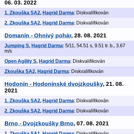
06. 03. 2022
1. Zkouška SA2
,
Hagrid Darma
: Diskvalifikován
2. Zkouška SA2
,
Hagrid Darma
: Diskvalifikován
Domanín - Ohnivý pohár
, 28. 08. 2021
Jumping S
,
Hagrid Darma
: 5/11, 54.51 s, 9.51 tr. b., 3.67
m/s
Open Agility S
,
Hagrid Darma
: Diskvalifikován
Zkouška SA2
,
Hagrid Darma
: Diskvalifikován
Hodonín - Hodonínské dvojzkoušky
, 21. 08.
2021
1. Zkouška SA2
,
Hagrid Darma
: Diskvalifikován
2. Zkouška SA2
,
Hagrid Darma
: Diskvalifikován
Brno - Dvojzkoušky Brno
, 07. 08. 2021
1. Zkouška SA1
,
Hagrid Darma
: Diskvalifikován