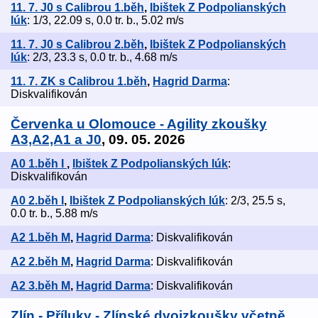
11. 7. J0 s Calibrou 1.běh
,
Ibištek Z Podpolianských
lúk
: 1/3, 22.09 s, 0.0 tr. b., 5.02 m/s
11. 7. J0 s Calibrou 2.běh
,
Ibištek Z Podpolianských
lúk
: 2/3, 23.3 s, 0.0 tr. b., 4.68 m/s
11. 7. ZK s Calibrou 1.běh
,
Hagrid Darma
:
Diskvalifikován
Červenka u Olomouce - Agility zkoušky
A3,A2,A1 a J0
, 09. 05. 2026
A0 1.běh I
,
Ibištek Z Podpolianských lúk
:
Diskvalifikován
A0 2.běh I
,
Ibištek Z Podpolianských lúk
: 2/3, 25.5 s,
0.0 tr. b., 5.88 m/s
A2 1.běh M
,
Hagrid Darma
: Diskvalifikován
A2 2.běh M
,
Hagrid Darma
: Diskvalifikován
A2 3.běh M
,
Hagrid Darma
: Diskvalifikován
Zlín - Příluky - Zlínské dvojzkoušky včetně