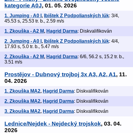
kategorie A0J
, 01. 05. 2026
1. Jumping - A0 I
,
Ibištek Z Podpolianských lúk
: 3/4,
45.53 s, 25.53 tr. b., 2.59 m/s
1. Zkouška - A2 M
,
Hagrid Darma
: Diskvalifikován
2. Jumping - A0 I
,
Ibištek Z Podpolianských lúk
: 4/4,
17.93 s, 5.0 tr. b., 5.47 m/s
2. Zkouška - A2 M
,
Hagrid Darma
: 6/6, 56.2 s, 15.2 tr. b.,
3.51 m/s
Prostějov - Dubnový trojboj 3x A3, A2, A1
, 11.
04. 2026
1. Zkouška MA2
,
Hagrid Darma
: Diskvalifikován
2. Zkouška MA2
,
Hagrid Darma
: Diskvalifikován
3. Zkouška MA2
,
Hagrid Darma
: Diskvalifikován
Lednice/Nejdek - Nejdecký trojskok
, 03. 04.
2026