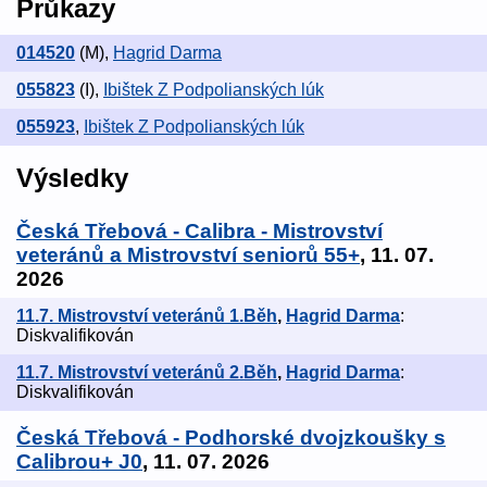
Průkazy
014520
(M)
,
Hagrid Darma
055823
(I)
,
Ibištek Z Podpolianských lúk
055923
,
Ibištek Z Podpolianských lúk
Výsledky
Česká Třebová - Calibra - Mistrovství
veteránů a Mistrovství seniorů 55+
, 11. 07.
2026
11.7. Mistrovství veteránů 1.Běh
,
Hagrid Darma
:
Diskvalifikován
11.7. Mistrovství veteránů 2.Běh
,
Hagrid Darma
:
Diskvalifikován
Česká Třebová - Podhorské dvojzkoušky s
Calibrou+ J0
, 11. 07. 2026