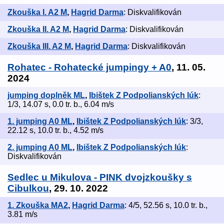
Zkouška I. A2 M
,
Hagrid Darma
: Diskvalifikován
Zkouška II. A2 M
,
Hagrid Darma
: Diskvalifikován
Zkouška III. A2 M
,
Hagrid Darma
: Diskvalifikován
Rohatec - Rohatecké jumpingy + A0
, 11. 05.
2024
jumping doplněk ML
,
Ibištek Z Podpolianských lúk
:
1/3, 14.07 s, 0.0 tr. b., 6.04 m/s
1. jumping A0 ML
,
Ibištek Z Podpolianských lúk
: 3/3,
22.12 s, 10.0 tr. b., 4.52 m/s
2. jumping A0 ML
,
Ibištek Z Podpolianských lúk
:
Diskvalifikován
Sedlec u Mikulova - PINK dvojzkoušky s
Cibulkou
, 29. 10. 2022
1. Zkouška MA2
,
Hagrid Darma
: 4/5, 52.56 s, 10.0 tr. b.,
3.81 m/s