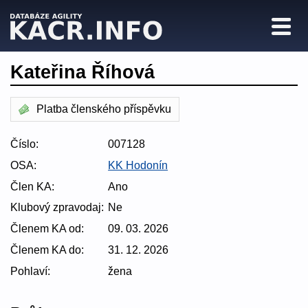
Kateřina Říhová
Platba členského příspěvku
Číslo:
007128
OSA:
KK Hodonín
Člen KA:
Ano
Klubový zpravodaj:
Ne
Členem KA od:
09. 03. 2026
Členem KA do:
31. 12. 2026
Pohlaví:
žena