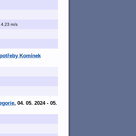
, 4.23 m/s
é potřeby Komínek
egorie
, 04. 05. 2024 - 05.