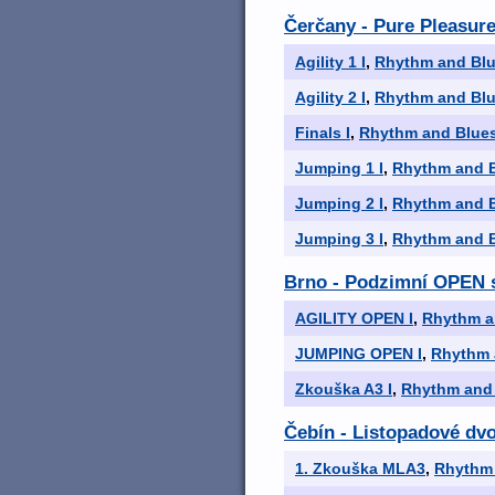
Čerčany - Pure Pleasur
Agility 1 I
,
Rhythm and Blu
Agility 2 I
,
Rhythm and Blu
Finals I
,
Rhythm and Blues
Jumping 1 I
,
Rhythm and B
Jumping 2 I
,
Rhythm and B
Jumping 3 I
,
Rhythm and B
Brno - Podzimní OPEN s
AGILITY OPEN I
,
Rhythm a
JUMPING OPEN I
,
Rhythm 
Zkouška A3 I
,
Rhythm and 
Čebín - Listopadové dvo
1. Zkouška MLA3
,
Rhythm 