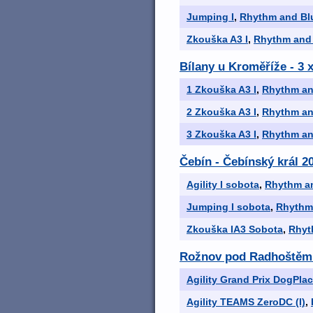
Jumping I
,
Rhythm and Bl
Zkouška A3 I
,
Rhythm and 
Bílany u Kroměříže - 3
1 Zkouška A3 I
,
Rhythm an
2 Zkouška A3 I
,
Rhythm an
3 Zkouška A3 I
,
Rhythm an
Čebín - Čebínský král 2
Agility I sobota
,
Rhythm an
Jumping I sobota
,
Rhythm 
Zkouška IA3 Sobota
,
Rhyt
Rožnov pod Radhoštěm - 
Agility Grand Prix DogPlace
Agility TEAMS ZeroDC (I)
,