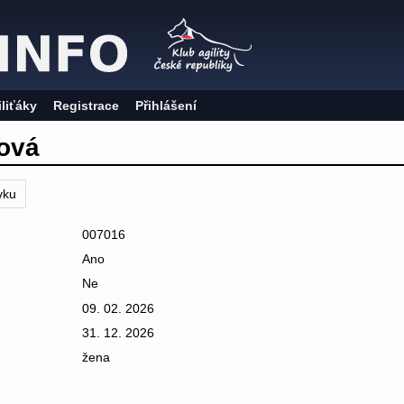
iliťáky
Registrace
Přihlášení
ová
vku
007016
Ano
Ne
09. 02. 2026
31. 12. 2026
žena