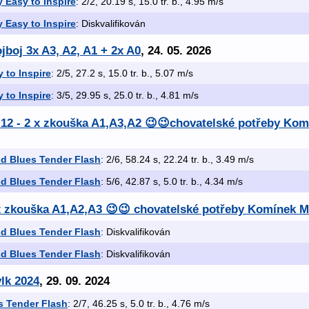
y Easy to Inspire
: 2/2, 20.19 s, 15.0 tr. b., 4.95 m/s
y Easy to Inspire
: Diskvalifikován
jboj 3x A3, A2, A1 + 2x A0
, 24. 05. 2026
y to Inspire
: 2/5, 27.2 s, 15.0 tr. b., 5.07 m/s
y to Inspire
: 3/5, 29.95 s, 25.0 tr. b., 4.81 m/s
9.12 - 2 x zkouška A1,A3,A2 😉😉chovatelské potřeby Ko
d Blues Tender Flash
: 2/6, 58.24 s, 22.24 tr. b., 3.49 m/s
d Blues Tender Flash
: 5/6, 42.87 s, 5.0 tr. b., 4.34 m/s
 x zkouška A1,A2,A3 😉😉 chovatelské potřeby Komínek 
d Blues Tender Flash
: Diskvalifikován
d Blues Tender Flash
: Diskvalifikován
vlk 2024
, 29. 09. 2024
 Tender Flash
: 2/7, 46.25 s, 5.0 tr. b., 4.76 m/s