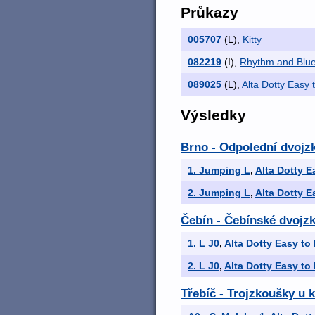
Průkazy
005707
(L)
,
Kitty
082219
(I)
,
Rhythm and Blue
089025
(L)
,
Alta Dotty Easy t
Výsledky
Brno - Odpolední dvojz
1. Jumping L
,
Alta Dotty E
2. Jumping L
,
Alta Dotty E
Čebín - Čebínské dvojz
1. L J0
,
Alta Dotty Easy to 
2. L J0
,
Alta Dotty Easy to 
Třebíč - Trojzkoušky u 