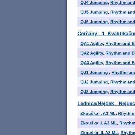
QJ4 Jumping
,
Rhythm and
QJ5 Jumping
,
Rhythm and
QJ6 Jumping
,
Rhythm and
Čerčany - 1. Kvalifikač
QA1 Agility
,
Rhythm and B
QA2 Agility
,
Rhythm and B
QA3 Agility
,
Rhythm and B
QJ1 Jumping
,
Rhythm and
QJ2 Jumping
,
Rhythm and
QJ3 Jumping
,
Rhythm and
Lednice/Nejdek - Nejde
Zkouška I. A3 ML
,
Rhythm 
Zkouška II. A3 ML
,
Rhythm
Zkouška III. A3 ML
,
Rhythm