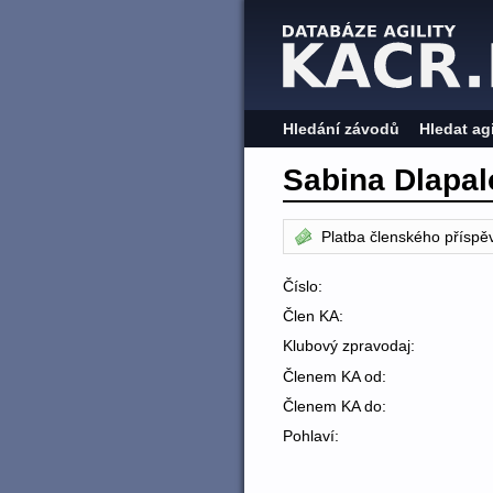
Hledání závodů
Hledat ag
Sabina Dlapal
Platba členského příspě
Číslo:
Člen KA:
Klubový zpravodaj:
Členem KA od:
Členem KA do:
Pohlaví: