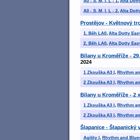
A0 - S, M, I, L - 1
,
Alta Dott
A0 - S, M, I, L - 2
,
Alta Dott
Prostějov - Květnový tro
1. Běh LA0
,
Alta Dotty Eas
2. Běh LA0
,
Alta Dotty Eas
Bílany u Kroměříže - 2
2024
1 Zkouška A3 I
,
Rhythm an
2 Zkouška A3 I
,
Rhythm an
Bílany u Kroměříže - 2
1 Zkouška A3 I
,
Rhythm an
2 Zkouška A3 I
,
Rhythm an
Šlapanice - Šlapanický 
Agility I
,
Rhythm and Blues