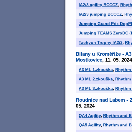
IA2/3 agility BCCCZ
,
Rhyth
IA2/3 jumping BCCCZ
,
Rhy
Jumping Grand Prix DogPla
Jumping TEAMS ZeroDC (I
Tachyon Trophy IA2/3
,
Rhy
Bílany u Kroměříže - A
Mostkovice
, 11. 05. 2024
A3 ML 1.zkouška
,
Rhythm 
A3 ML 2.zkouška
,
Rhythm 
A3 ML 3.zkouška
,
Rhythm 
Roudnice nad Labem - 2
05. 2024
QA4 Agility
,
Rhythm and B
QA5 Agility
,
Rhythm and B