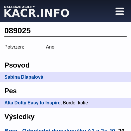
089025
Potvrzen:
Ano
Psovod
Sabina Dlapalová
Pes
Alta Dotty Easy to Inspire
, Border kolie
Výsledky
Brno - Odpolední dvojzkoušky A1 a 2x J0
, 20.