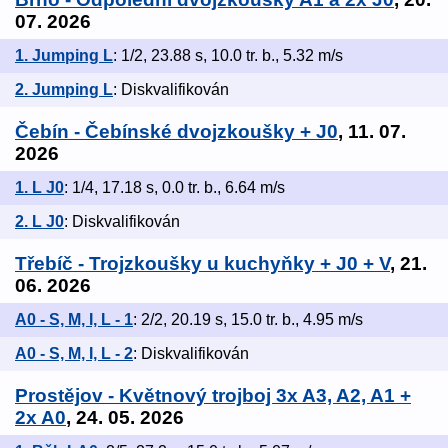
07. 2026
1. Jumping L
: 1/2, 23.88 s, 10.0 tr. b., 5.32 m/s
2. Jumping L
: Diskvalifikován
Čebín - Čebínské dvojzkoušky + J0
, 11. 07.
2026
1. L J0
: 1/4, 17.18 s, 0.0 tr. b., 6.64 m/s
2. L J0
: Diskvalifikován
Třebíč - Trojzkoušky u kuchyňky + J0 + V
, 21.
06. 2026
A0 - S, M, I, L - 1
: 2/2, 20.19 s, 15.0 tr. b., 4.95 m/s
A0 - S, M, I, L - 2
: Diskvalifikován
Prostějov - Květnový trojboj 3x A3, A2, A1 +
2x A0
, 24. 05. 2026