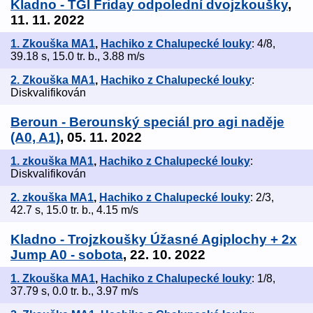
Kladno - TGI Friday odpolední dvojzkoušky
,
11. 11. 2022
1. Zkouška MA1
,
Hachiko z Chalupecké louky
: 4/8,
39.18 s, 15.0 tr. b., 3.88 m/s
2. Zkouška MA1
,
Hachiko z Chalupecké louky
:
Diskvalifikován
Beroun - Berounský speciál pro agi naděje
(A0, A1)
, 05. 11. 2022
1. zkouška MA1
,
Hachiko z Chalupecké louky
:
Diskvalifikován
2. zkouška MA1
,
Hachiko z Chalupecké louky
: 2/3,
42.7 s, 15.0 tr. b., 4.15 m/s
Kladno - Trojzkoušky Úžasné Agiplochy + 2x
Jump A0 - sobota
, 22. 10. 2022
1. Zkouška MA1
,
Hachiko z Chalupecké louky
: 1/8,
37.79 s, 0.0 tr. b., 3.97 m/s