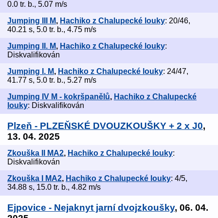
0.0 tr. b., 5.07 m/s
Jumping III M
,
Hachiko z Chalupecké louky
: 20/46,
40.21 s, 5.0 tr. b., 4.75 m/s
Jumping II. M
,
Hachiko z Chalupecké louky
:
Diskvalifikován
Jumping I. M
,
Hachiko z Chalupecké louky
: 24/47,
41.77 s, 5.0 tr. b., 5.27 m/s
Jumping IV M - kokršpanělů
,
Hachiko z Chalupecké
louky
: Diskvalifikován
Plzeň - PLZEŇSKÉ DVOUZKOUŠKY + 2 x J0
,
13. 04. 2025
Zkouška II MA2
,
Hachiko z Chalupecké louky
:
Diskvalifikován
Zkouška I MA2
,
Hachiko z Chalupecké louky
: 4/5,
34.88 s, 15.0 tr. b., 4.82 m/s
Ejpovice - Nejaknyt jarní dvojzkoušky
, 06. 04.