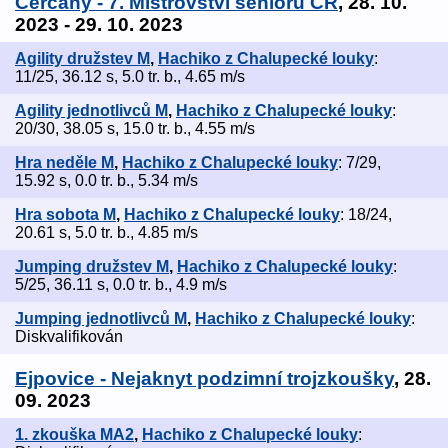
Čerčany - 7. Mistrovství seniorů ČR
, 28. 10.
2023 - 29. 10. 2023
Agility družstev M
,
Hachiko z Chalupecké louky
:
11/25, 36.12 s, 5.0 tr. b., 4.65 m/s
Agility jednotlivců M
,
Hachiko z Chalupecké louky
:
20/30, 38.05 s, 15.0 tr. b., 4.55 m/s
Hra neděle M
,
Hachiko z Chalupecké louky
: 7/29,
15.92 s, 0.0 tr. b., 5.34 m/s
Hra sobota M
,
Hachiko z Chalupecké louky
: 18/24,
20.61 s, 5.0 tr. b., 4.85 m/s
Jumping družstev M
,
Hachiko z Chalupecké louky
:
5/25, 36.11 s, 0.0 tr. b., 4.9 m/s
Jumping jednotlivců M
,
Hachiko z Chalupecké louky
:
Diskvalifikován
Ejpovice - Nejaknyt podzimní trojzkoušky
, 28.
09. 2023
1. zkouška MA2
,
Hachiko z Chalupecké louky
: