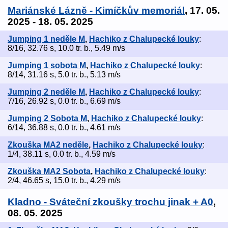
Mariánské Lázně - Kimíčkův memoriál
, 17. 05.
2025 - 18. 05. 2025
Jumping 1 neděle M
,
Hachiko z Chalupecké louky
:
8/16, 32.76 s, 10.0 tr. b., 5.49 m/s
Jumping 1 sobota M
,
Hachiko z Chalupecké louky
:
8/14, 31.16 s, 5.0 tr. b., 5.13 m/s
Jumping 2 neděle M
,
Hachiko z Chalupecké louky
:
7/16, 26.92 s, 0.0 tr. b., 6.69 m/s
Jumping 2 Sobota M
,
Hachiko z Chalupecké louky
:
6/14, 36.88 s, 0.0 tr. b., 4.61 m/s
Zkouška MA2 neděle
,
Hachiko z Chalupecké louky
:
1/4, 38.11 s, 0.0 tr. b., 4.59 m/s
Zkouška MA2 Sobota
,
Hachiko z Chalupecké louky
:
2/4, 46.65 s, 15.0 tr. b., 4.29 m/s
Kladno - Sváteční zkoušky trochu jinak + A0
,
08. 05. 2025