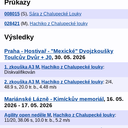
Průkazy
008015
(S)
,
Sára z Chalupecké Louky
028421
(M)
,
Hachiko z Chalupecké louky
Výsledky
Praha - Hostivař - "Mexické" Dvojzkoušky
Toulcův Dvůr + J0
, 30. 05. 2026
1. zkouška A3 M
,
Hachiko z Chalupecké louky
:
Diskvalifikován
2. zkouška A3 M
,
Hachiko z Chalupecké louky
: 2/4,
48.9 s, 20.0 tr. b., 4.48 m/s
Mariánské Lázně - Kimíckův memoriál
, 16. 05.
2026 - 17. 05. 2026
Agility open neděle M
,
Hachiko z Chalupecké louky
:
11/20, 38.06 s, 10.0 tr. b., 5.2 m/s