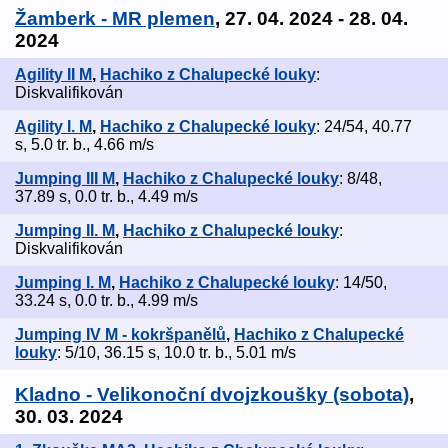
Žamberk - MR plemen
, 27. 04. 2024 - 28. 04.
2024
Agility II M
,
Hachiko z Chalupecké louky
:
Diskvalifikován
Agility I. M
,
Hachiko z Chalupecké louky
: 24/54, 40.77
s, 5.0 tr. b., 4.66 m/s
Jumping III M
,
Hachiko z Chalupecké louky
: 8/48,
37.89 s, 0.0 tr. b., 4.49 m/s
Jumping II. M
,
Hachiko z Chalupecké louky
:
Diskvalifikován
Jumping I. M
,
Hachiko z Chalupecké louky
: 14/50,
33.24 s, 0.0 tr. b., 4.99 m/s
Jumping IV M - kokršpanělů
,
Hachiko z Chalupecké
louky
: 5/10, 36.15 s, 10.0 tr. b., 5.01 m/s
Kladno - Velikonoční dvojzkoušky (sobota)
,
30. 03. 2024