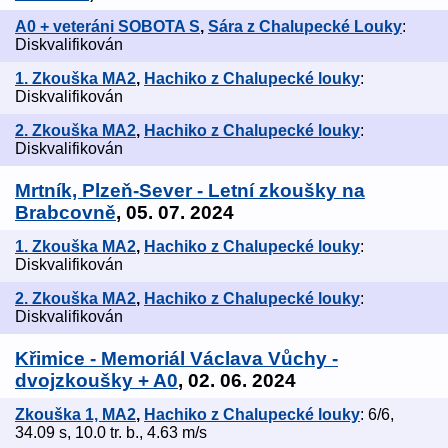
A0 + veteráni SOBOTA S
,
Sára z Chalupecké Louky
:
Diskvalifikován
1. Zkouška MA2
,
Hachiko z Chalupecké louky
:
Diskvalifikován
2. Zkouška MA2
,
Hachiko z Chalupecké louky
:
Diskvalifikován
Mrtník, Plzeň-Sever - Letní zkoušky na
Brabcovně
, 05. 07. 2024
1. Zkouška MA2
,
Hachiko z Chalupecké louky
:
Diskvalifikován
2. Zkouška MA2
,
Hachiko z Chalupecké louky
:
Diskvalifikován
Křimice - Memoriál Václava Vůchy -
dvojzkoušky + A0
, 02. 06. 2024
Zkouška 1, MA2
,
Hachiko z Chalupecké louky
: 6/6,
34.09 s, 10.0 tr. b., 4.63 m/s