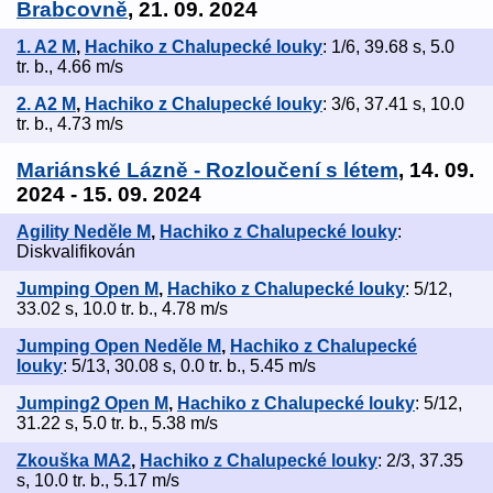
Brabcovně
, 21. 09. 2024
1. A2 M
,
Hachiko z Chalupecké louky
: 1/6, 39.68 s, 5.0
tr. b., 4.66 m/s
2. A2 M
,
Hachiko z Chalupecké louky
: 3/6, 37.41 s, 10.0
tr. b., 4.73 m/s
Mariánské Lázně - Rozloučení s létem
, 14. 09.
2024 - 15. 09. 2024
Agility Neděle M
,
Hachiko z Chalupecké louky
:
Diskvalifikován
Jumping Open M
,
Hachiko z Chalupecké louky
: 5/12,
33.02 s, 10.0 tr. b., 4.78 m/s
Jumping Open Neděle M
,
Hachiko z Chalupecké
louky
: 5/13, 30.08 s, 0.0 tr. b., 5.45 m/s
Jumping2 Open M
,
Hachiko z Chalupecké louky
: 5/12,
31.22 s, 5.0 tr. b., 5.38 m/s
Zkouška MA2
,
Hachiko z Chalupecké louky
: 2/3, 37.35
s, 10.0 tr. b., 5.17 m/s