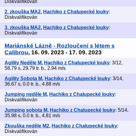
Diskvalifikován
2. zkouška MA2
,
Hachiko z Chalupecké louky
:
Diskvalifikován
3. zkouška MA2
,
Hachiko z Chalupecké louky
:
Diskvalifikován
Mariánské Lázně - Rozloučení s létem s
Calibrou
, 16. 09. 2023 - 17. 09. 2023
Agility Neděle M
,
Hachiko z Chalupecké louky
: 3/12,
58.79 s, 29.79 tr. b., 2.94 m/s
Agility Sobota M
,
Hachiko z Chalupecké louky
: 3/14,
36.67 s, 0.0 tr. b., 4.88 m/s
Jumping neděle M
,
Hachiko z Chalupecké louky
:
Diskvalifikován
Jumping sobota M
,
Hachiko z Chalupecké louky
: 5/14,
35.98 s, 0.0 tr. b., 4.81 m/s
Zkouška neděle M2
,
Hachiko z Chalupecké louky
:
Diskvalifikován