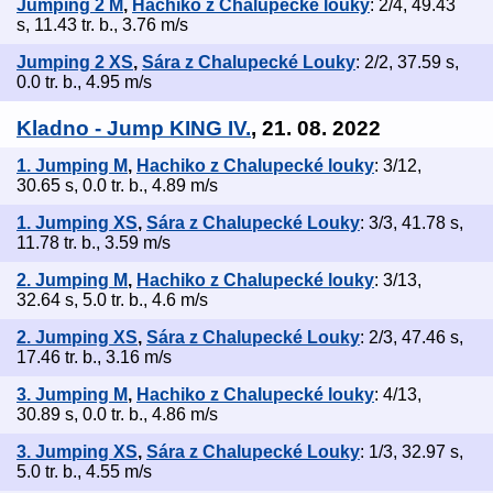
Jumping 2 M
,
Hachiko z Chalupecké louky
: 2/4, 49.43
s, 11.43 tr. b., 3.76 m/s
Jumping 2 XS
,
Sára z Chalupecké Louky
: 2/2, 37.59 s,
0.0 tr. b., 4.95 m/s
Kladno - Jump KING IV.
, 21. 08. 2022
1. Jumping M
,
Hachiko z Chalupecké louky
: 3/12,
30.65 s, 0.0 tr. b., 4.89 m/s
1. Jumping XS
,
Sára z Chalupecké Louky
: 3/3, 41.78 s,
11.78 tr. b., 3.59 m/s
2. Jumping M
,
Hachiko z Chalupecké louky
: 3/13,
32.64 s, 5.0 tr. b., 4.6 m/s
2. Jumping XS
,
Sára z Chalupecké Louky
: 2/3, 47.46 s,
17.46 tr. b., 3.16 m/s
3. Jumping M
,
Hachiko z Chalupecké louky
: 4/13,
30.89 s, 0.0 tr. b., 4.86 m/s
3. Jumping XS
,
Sára z Chalupecké Louky
: 1/3, 32.97 s,
5.0 tr. b., 4.55 m/s