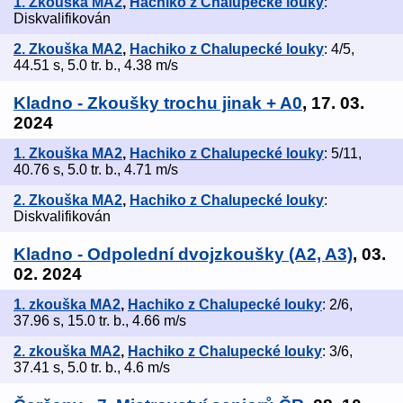
1. Zkouška MA2
,
Hachiko z Chalupecké louky
:
Diskvalifikován
2. Zkouška MA2
,
Hachiko z Chalupecké louky
: 4/5,
44.51 s, 5.0 tr. b., 4.38 m/s
Kladno - Zkoušky trochu jinak + A0
, 17. 03.
2024
1. Zkouška MA2
,
Hachiko z Chalupecké louky
: 5/11,
40.76 s, 5.0 tr. b., 4.71 m/s
2. Zkouška MA2
,
Hachiko z Chalupecké louky
:
Diskvalifikován
Kladno - Odpolední dvojzkoušky (A2, A3)
, 03.
02. 2024
1. zkouška MA2
,
Hachiko z Chalupecké louky
: 2/6,
37.96 s, 15.0 tr. b., 4.66 m/s
2. zkouška MA2
,
Hachiko z Chalupecké louky
: 3/6,
37.41 s, 5.0 tr. b., 4.6 m/s