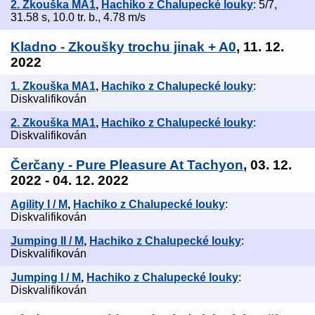
2. Zkouška MA1
,
Hachiko z Chalupecké louky
: 5/7,
31.58 s, 10.0 tr. b., 4.78 m/s
Kladno - Zkoušky trochu jinak + A0
, 11. 12.
2022
1. Zkouška MA1
,
Hachiko z Chalupecké louky
:
Diskvalifikován
2. Zkouška MA1
,
Hachiko z Chalupecké louky
:
Diskvalifikován
Čerčany - Pure Pleasure At Tachyon
, 03. 12.
2022 - 04. 12. 2022
Agility I / M
,
Hachiko z Chalupecké louky
:
Diskvalifikován
Jumping II / M
,
Hachiko z Chalupecké louky
:
Diskvalifikován
Jumping I / M
,
Hachiko z Chalupecké louky
:
Diskvalifikován