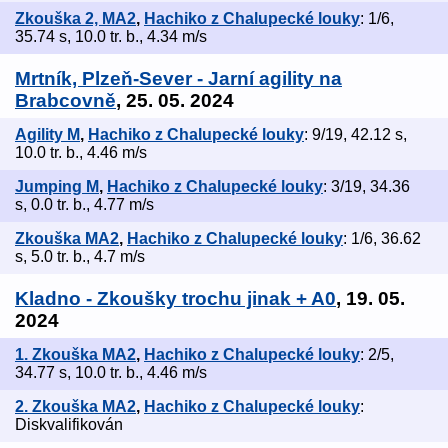
Zkouška 2, MA2
,
Hachiko z Chalupecké louky
: 1/6,
35.74 s, 10.0 tr. b., 4.34 m/s
Mrtník, Plzeň-Sever - Jarní agility na
Brabcovně
, 25. 05. 2024
Agility M
,
Hachiko z Chalupecké louky
: 9/19, 42.12 s,
10.0 tr. b., 4.46 m/s
Jumping M
,
Hachiko z Chalupecké louky
: 3/19, 34.36
s, 0.0 tr. b., 4.77 m/s
Zkouška MA2
,
Hachiko z Chalupecké louky
: 1/6, 36.62
s, 5.0 tr. b., 4.7 m/s
Kladno - Zkoušky trochu jinak + A0
, 19. 05.
2024
1. Zkouška MA2
,
Hachiko z Chalupecké louky
: 2/5,
34.77 s, 10.0 tr. b., 4.46 m/s
2. Zkouška MA2
,
Hachiko z Chalupecké louky
:
Diskvalifikován