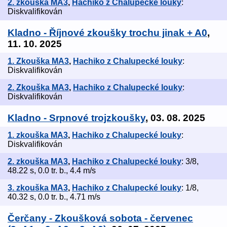
2. zkouška MA3
,
Hachiko z Chalupecké louky
:
Diskvalifikován
Kladno - Říjnové zkoušky trochu jinak + A0
,
11. 10. 2025
1. Zkouška MA3
,
Hachiko z Chalupecké louky
:
Diskvalifikován
2. Zkouška MA3
,
Hachiko z Chalupecké louky
:
Diskvalifikován
Kladno - Srpnové trojzkoušky
, 03. 08. 2025
1. zkouška MA3
,
Hachiko z Chalupecké louky
:
Diskvalifikován
2. zkouška MA3
,
Hachiko z Chalupecké louky
: 3/8,
48.22 s, 0.0 tr. b., 4.4 m/s
3. zkouška MA3
,
Hachiko z Chalupecké louky
: 1/8,
40.32 s, 0.0 tr. b., 4.71 m/s
Čerčany - Zkoušková sobota - červenec