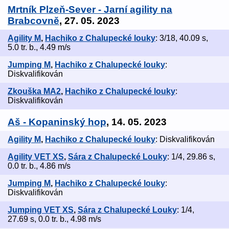
Mrtník Plzeň-Sever - Jarní agility na
Brabcovně
, 27. 05. 2023
Agility M
,
Hachiko z Chalupecké louky
: 3/18, 40.09 s,
5.0 tr. b., 4.49 m/s
Jumping M
,
Hachiko z Chalupecké louky
:
Diskvalifikován
Zkouška MA2
,
Hachiko z Chalupecké louky
:
Diskvalifikován
Aš - Kopaninský hop
, 14. 05. 2023
Agility M
,
Hachiko z Chalupecké louky
: Diskvalifikován
Agility VET XS
,
Sára z Chalupecké Louky
: 1/4, 29.86 s,
0.0 tr. b., 4.86 m/s
Jumping M
,
Hachiko z Chalupecké louky
:
Diskvalifikován
Jumping VET XS
,
Sára z Chalupecké Louky
: 1/4,
27.69 s, 0.0 tr. b., 4.98 m/s