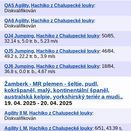
QA5 Agility
,
Hachiko z Chalupecké louky
:
Diskvalifikován
QA6 Agility
,
Hachiko z Chalupecké louky
:
Diskvalifikován
QJ4 Jumping
,
Hachiko z Chalupecké louky
: 50/85,
32.14 s, 5.0 tr. b., 5.23 m/s
QJ5 Jumping
,
Hachiko z Chalupecké louky
: 46/84,
49.2 s, 22.2 tr. b., 3.9 m/s
QJ6 Jumping
,
Hachiko z Chalupecké louky
: 18/84,
36.8 s, 0.0 tr. b., 4.67 m/s
Žamberk - MR plemen - šeltie, pudl,
kokršpaněl, malý, kontinentální španěl,
australská kelpie, yorkshirský teriér a mudi.
,
19. 04. 2025 - 20. 04. 2025
Agility II M
,
Hachiko z Chalupecké louky
:
Diskvalifikován
Agility I. M
,
Hachiko z Chalupecké louky
: 6/51, 43.39 s,