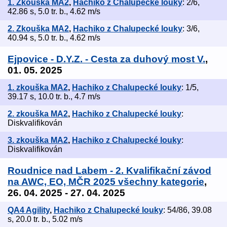
1. Zkouška MA2
,
Hachiko z Chalupecké louky
: 2/6,
42.86 s, 5.0 tr. b., 4.62 m/s
2. Zkouška MA2
,
Hachiko z Chalupecké louky
: 3/6,
40.94 s, 5.0 tr. b., 4.62 m/s
Ejpovice - D.Y.Z. - Cesta za duhový most V.
,
01. 05. 2025
1. zkouška MA2
,
Hachiko z Chalupecké louky
: 1/5,
39.17 s, 10.0 tr. b., 4.7 m/s
2. zkouška MA2
,
Hachiko z Chalupecké louky
:
Diskvalifikován
3. zkouška MA2
,
Hachiko z Chalupecké louky
:
Diskvalifikován
Roudnice nad Labem - 2. Kvalifikační závod
na AWC, EO, MČR 2025 všechny kategorie
,
26. 04. 2025 - 27. 04. 2025
QA4 Agility
,
Hachiko z Chalupecké louky
: 54/86, 39.08
s, 20.0 tr. b., 5.02 m/s