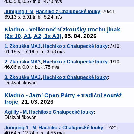
43.35 s, 0.57 tr. b., 4.73 m/s
Jumping I. M
,
Hachiko z Chalupecké louky
: 20/41,
39.13 s, 5.91 tr. b., 5.24 m/s
Kladno - Velikonoční zkoušky trochu jinak
(2x J0, A1, A2, 3x A3)
, 05. 04. 2026
1. Zkouška MA3
,
Hachiko z Chalupecké louky
: 3/10,
61.19 s, 17.19 tr. b., 3.58 m/s
2. Zkouška MA3
,
Hachiko z Chalupecké louky
: 1/10,
46.06 s, 0.0 tr. b., 4.75 m/s
3. Zkouška MA3
,
Hachiko z Chalupecké louky
:
Diskvalifikován
Kladno - Jarní Open Párty + tradiční soutěž
trojic
, 21. 03. 2026
Agility - M
,
Hachiko z Chalupecké louky
:
Diskvalifikován
Jumping 1 - M
,
Hachiko z Chalupecké louky
: 12/25,
40.64 s, 12.74 tr. b., 4.55 m/s