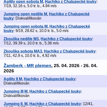
Agility open sobota M
,
Hachiko z Chalupecké louky
:
7/19, 32.16 s, 5.0 tr. b., 4.94 m/s
Jumping open neděle M
,
Hachiko z Chalupecké
louky
: Diskvalifikován
Jumping open sobota M
,
Hachiko z Chalupecké
louky
: 9/19, 28.62 s, 10.0 tr. b., 5.0 m/s
Zkouška neděle M3
,
Hachiko z Chalupecké louky
:
7/12, 39.39 s, 10.0 tr. b., 5.36 m/s
Zkouška sobota MA3
,
Hachiko z Chalupecké louky
:
7/11, 42.9 s, 10.0 tr. b., 4.92 m/s
Žamberk - MR plemen
, 25. 04. 2026 - 26. 04.
2026
Agility II M
,
Hachiko z Chalupecké louky
:
Diskvalifikován
Jumping III M
,
Hachiko z Chalupecké louky
:
Diskvalifikován
Jumping II. M
,
Hachiko z Chalupecké louky
: 12/41,