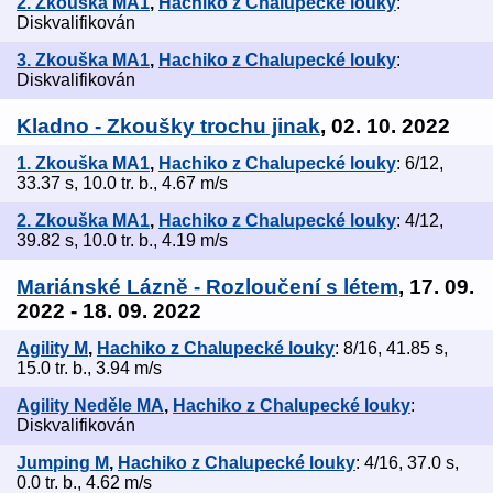
2. Zkouška MA1
,
Hachiko z Chalupecké louky
:
Diskvalifikován
3. Zkouška MA1
,
Hachiko z Chalupecké louky
:
Diskvalifikován
Kladno - Zkoušky trochu jinak
, 02. 10. 2022
1. Zkouška MA1
,
Hachiko z Chalupecké louky
: 6/12,
33.37 s, 10.0 tr. b., 4.67 m/s
2. Zkouška MA1
,
Hachiko z Chalupecké louky
: 4/12,
39.82 s, 10.0 tr. b., 4.19 m/s
Mariánské Lázně - Rozloučení s létem
, 17. 09.
2022 - 18. 09. 2022
Agility M
,
Hachiko z Chalupecké louky
: 8/16, 41.85 s,
15.0 tr. b., 3.94 m/s
Agility Neděle MA
,
Hachiko z Chalupecké louky
:
Diskvalifikován
Jumping M
,
Hachiko z Chalupecké louky
: 4/16, 37.0 s,
0.0 tr. b., 4.62 m/s