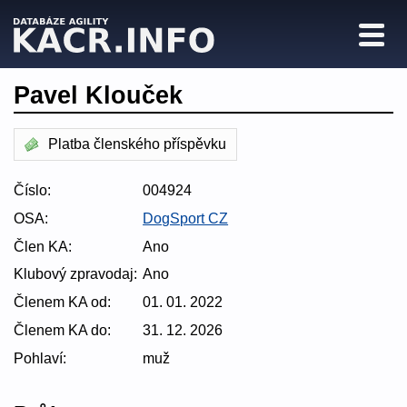
Pavel Klouček
Platba členského příspěvku
Číslo:
004924
OSA:
DogSport CZ
Člen KA:
Ano
Klubový zpravodaj:
Ano
Členem KA od:
01. 01. 2022
Členem KA do:
31. 12. 2026
Pohlaví:
muž