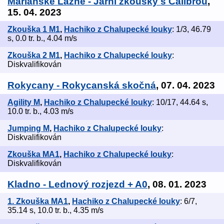
Mariánské Lázně - Jarní zkoušky s Calibrou
,
15. 04. 2023
Zkouška 1 M1
,
Hachiko z Chalupecké louky
: 1/3, 46.79
s, 0.0 tr. b., 4.04 m/s
Zkouška 2 M1
,
Hachiko z Chalupecké louky
:
Diskvalifikován
Rokycany - Rokycanská skočná
, 07. 04. 2023
Agility M
,
Hachiko z Chalupecké louky
: 10/17, 44.64 s,
10.0 tr. b., 4.03 m/s
Jumping M
,
Hachiko z Chalupecké louky
:
Diskvalifikován
Zkouška MA1
,
Hachiko z Chalupecké louky
:
Diskvalifikován
Kladno - Lednový rozjezd + A0
, 08. 01. 2023
1. Zkouška MA1
,
Hachiko z Chalupecké louky
: 6/7,
35.14 s, 10.0 tr. b., 4.35 m/s