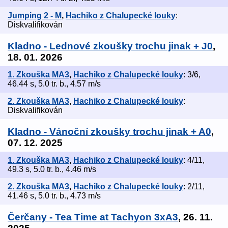
Jumping 2 - M
,
Hachiko z Chalupecké louky
:
Diskvalifikován
Kladno - Lednové zkoušky trochu jinak + J0
,
18. 01. 2026
1. Zkouška MA3
,
Hachiko z Chalupecké louky
: 3/6,
46.44 s, 5.0 tr. b., 4.57 m/s
2. Zkouška MA3
,
Hachiko z Chalupecké louky
:
Diskvalifikován
Kladno - Vánoční zkoušky trochu jinak + A0
,
07. 12. 2025
1. Zkouška MA3
,
Hachiko z Chalupecké louky
: 4/11,
49.3 s, 5.0 tr. b., 4.46 m/s
2. Zkouška MA3
,
Hachiko z Chalupecké louky
: 2/11,
41.46 s, 5.0 tr. b., 4.73 m/s
Čerčany - Tea Time at Tachyon 3xA3
, 26. 11.