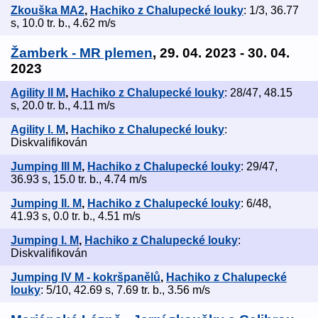
Zkouška MA2
,
Hachiko z Chalupecké louky
: 1/3, 36.77
s, 10.0 tr. b., 4.62 m/s
Žamberk - MR plemen
, 29. 04. 2023 - 30. 04.
2023
Agility II M
,
Hachiko z Chalupecké louky
: 28/47, 48.15
s, 20.0 tr. b., 4.11 m/s
Agility I. M
,
Hachiko z Chalupecké louky
:
Diskvalifikován
Jumping III M
,
Hachiko z Chalupecké louky
: 29/47,
36.93 s, 15.0 tr. b., 4.74 m/s
Jumping II. M
,
Hachiko z Chalupecké louky
: 6/48,
41.93 s, 0.0 tr. b., 4.51 m/s
Jumping I. M
,
Hachiko z Chalupecké louky
:
Diskvalifikován
Jumping IV M - kokršpanělů
,
Hachiko z Chalupecké
louky
: 5/10, 42.69 s, 7.69 tr. b., 3.56 m/s