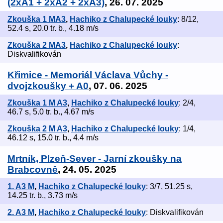
(2xA1 + 2xA2 + 2xA3)
, 26. 07. 2025
Zkouška 1 MA3
,
Hachiko z Chalupecké louky
: 8/12,
52.4 s, 20.0 tr. b., 4.18 m/s
Zkouška 2 MA3
,
Hachiko z Chalupecké louky
:
Diskvalifikován
Křimice - Memoriál Václava Vůchy -
dvojzkoušky + A0
, 07. 06. 2025
Zkouška 1 M A3
,
Hachiko z Chalupecké louky
: 2/4,
46.7 s, 5.0 tr. b., 4.67 m/s
Zkouška 2 M A3
,
Hachiko z Chalupecké louky
: 1/4,
46.12 s, 15.0 tr. b., 4.4 m/s
Mrtník, Plzeň-Sever - Jarní zkoušky na
Brabcovně
, 24. 05. 2025
1. A3 M
,
Hachiko z Chalupecké louky
: 3/7, 51.25 s,
14.25 tr. b., 3.73 m/s
2. A3 M
,
Hachiko z Chalupecké louky
: Diskvalifikován