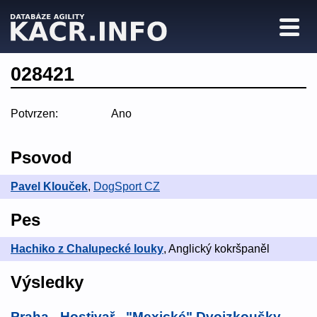
028421
Potvrzen:
Ano
Psovod
Pavel Klouček
,
DogSport CZ
Pes
Hachiko z Chalupecké louky
, Anglický kokršpaněl
Výsledky
Praha - Hostivař - "Mexické" Dvojzkoušky