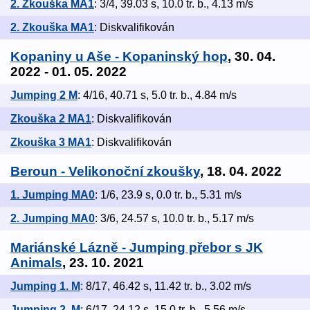
2. Zkouška MA1
: 3/4, 39.03 s, 10.0 tr. b., 4.13 m/s
2. Zkouška MA1
: Diskvalifikován
Kopaniny u Aše - Kopaninský hop
, 30. 04.
2022 - 01. 05. 2022
Jumping 2 M
: 4/16, 40.71 s, 5.0 tr. b., 4.84 m/s
Zkouška 2 MA1
: Diskvalifikován
Zkouška 3 MA1
: Diskvalifikován
Beroun - Velikonoční zkoušky
, 18. 04. 2022
1. Jumping MA0
: 1/6, 23.9 s, 0.0 tr. b., 5.31 m/s
2. Jumping MA0
: 3/6, 24.57 s, 10.0 tr. b., 5.17 m/s
Mariánské Lázně - Jumping přebor s JK
Animals
, 23. 10. 2021
Jumping 1. M
: 8/17, 46.42 s, 11.42 tr. b., 3.02 m/s
Jumping 2. M
: 6/17, 24.12 s, 15.0 tr. b., 5.56 m/s