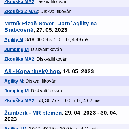
Zkouška MA2
: Diskvalifikován
Zkouška 2 MA2
: Diskvalifikován
Mrtník Plzeň-Sever - Jarní agility na
Brabcovně
, 27. 05. 2023
Agility M
: 3/18, 40.09 s, 5.0 tr. b., 4.49 m/s
Jumping M
: Diskvalifikován
Zkouška MA2
: Diskvalifikován
Aš - Kopaninský hop
, 14. 05. 2023
Agility M
: Diskvalifikován
Jumping M
: Diskvalifikován
Zkouška MA2
: 1/3, 36.77 s, 10.0 tr. b., 4.62 m/s
Žamberk - MR plemen
, 29. 04. 2023 - 30. 04.
2023
Agility II M
: 28/47, 48.15 s, 20.0 tr. b., 4.11 m/s