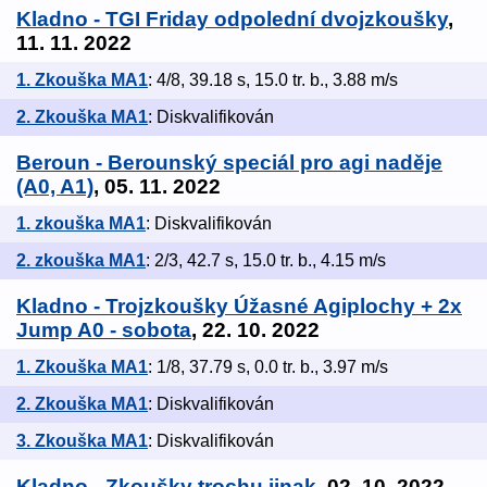
Kladno - TGI Friday odpolední dvojzkoušky
,
11. 11. 2022
1. Zkouška MA1
: 4/8, 39.18 s, 15.0 tr. b., 3.88 m/s
2. Zkouška MA1
: Diskvalifikován
Beroun - Berounský speciál pro agi naděje
(A0, A1)
, 05. 11. 2022
1. zkouška MA1
: Diskvalifikován
2. zkouška MA1
: 2/3, 42.7 s, 15.0 tr. b., 4.15 m/s
Kladno - Trojzkoušky Úžasné Agiplochy + 2x
Jump A0 - sobota
, 22. 10. 2022
1. Zkouška MA1
: 1/8, 37.79 s, 0.0 tr. b., 3.97 m/s
2. Zkouška MA1
: Diskvalifikován
3. Zkouška MA1
: Diskvalifikován
Kladno - Zkoušky trochu jinak
, 02. 10. 2022