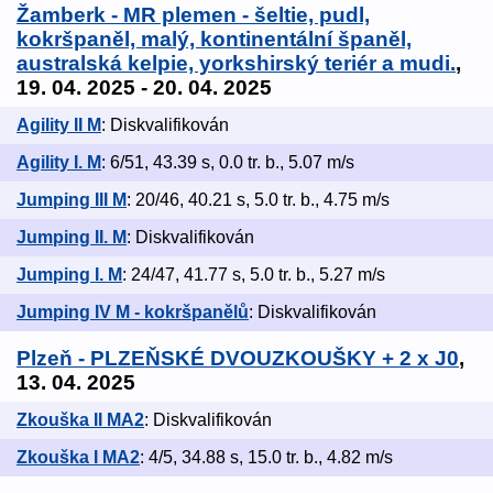
Žamberk - MR plemen - šeltie, pudl,
kokršpaněl, malý, kontinentální španěl,
australská kelpie, yorkshirský teriér a mudi.
,
19. 04. 2025 - 20. 04. 2025
Agility II M
: Diskvalifikován
Agility I. M
: 6/51, 43.39 s, 0.0 tr. b., 5.07 m/s
Jumping III M
: 20/46, 40.21 s, 5.0 tr. b., 4.75 m/s
Jumping II. M
: Diskvalifikován
Jumping I. M
: 24/47, 41.77 s, 5.0 tr. b., 5.27 m/s
Jumping IV M - kokršpanělů
: Diskvalifikován
Plzeň - PLZEŇSKÉ DVOUZKOUŠKY + 2 x J0
,
13. 04. 2025
Zkouška II MA2
: Diskvalifikován
Zkouška I MA2
: 4/5, 34.88 s, 15.0 tr. b., 4.82 m/s