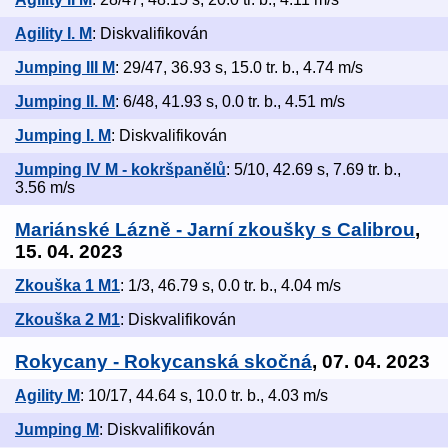
Agility I. M
: Diskvalifikován
Jumping III M
: 29/47, 36.93 s, 15.0 tr. b., 4.74 m/s
Jumping II. M
: 6/48, 41.93 s, 0.0 tr. b., 4.51 m/s
Jumping I. M
: Diskvalifikován
Jumping IV M - kokršpanělů
: 5/10, 42.69 s, 7.69 tr. b.,
3.56 m/s
Mariánské Lázně - Jarní zkoušky s Calibrou
,
15. 04. 2023
Zkouška 1 M1
: 1/3, 46.79 s, 0.0 tr. b., 4.04 m/s
Zkouška 2 M1
: Diskvalifikován
Rokycany - Rokycanská skočná
, 07. 04. 2023
Agility M
: 10/17, 44.64 s, 10.0 tr. b., 4.03 m/s
Jumping M
: Diskvalifikován