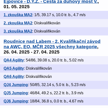
Ejpovice - D.Y.Z. - Cesta za duhový most V.
,
01. 05. 2025
1. zkouška MA2
: 1/5, 39.17 s, 10.0 tr. b., 4.7 m/s
2. zkouška MA2
: Diskvalifikován
3. zkouška MA2
: Diskvalifikován
Roudnice nad Labem - 2. Kvalifikační závod
na AWC, EO, MČR 2025 všechny kategorie
,
26. 04. 2025 - 27. 04. 2025
QA4 Agility
: 54/86, 39.08 s, 20.0 tr. b., 5.02 m/s
QA5 Agility
: Diskvalifikován
QA6 Agility
: Diskvalifikován
QJ4 Jumping
: 50/85, 32.14 s, 5.0 tr. b., 5.23 m/s
QJ5 Jumping
: 46/84, 49.2 s, 22.2 tr. b., 3.9 m/s
QJ6 Jumping
: 18/84, 36.8 s, 0.0 tr. b., 4.67 m/s