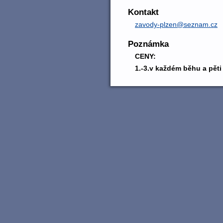
Kontakt
zavody-plzen@seznam.cz
Poznámka
CENY:
1.-3.v každém běhu a pěti