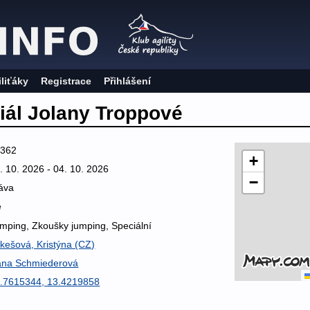
iliťáky
Registrace
Přihlášení
iál Jolany Troppové
6362
+
. 10. 2026 - 04. 10. 2026
−
áva
e
mping, Zkoušky jumping, Speciální
kešová, Kristýna (CZ)
na Schmiederová
.7615344, 13.4219858