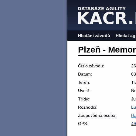
Hledání závodů
Hledat ag
Plzeň - Memor
Číslo závodu:
2
Datum:
03
Terén:
Tr
Uvnitř:
N
Třídy:
Ju
Rozhodčí:
Lu
Zodpovědná osoba:
Ha
GPS:
49