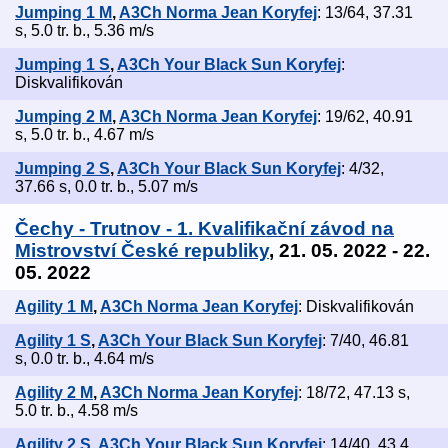
Jumping 1 M
,
A3Ch Norma Jean Koryfej
: 13/64, 37.31
s, 5.0 tr. b., 5.36 m/s
Jumping 1 S
,
A3Ch Your Black Sun Koryfej
:
Diskvalifikován
Jumping 2 M
,
A3Ch Norma Jean Koryfej
: 19/62, 40.91
s, 5.0 tr. b., 4.67 m/s
Jumping 2 S
,
A3Ch Your Black Sun Koryfej
: 4/32,
37.66 s, 0.0 tr. b., 5.07 m/s
Čechy - Trutnov - 1. Kvalifikační závod na
Mistrovství České republiky
, 21. 05. 2022 - 22.
05. 2022
Agility 1 M
,
A3Ch Norma Jean Koryfej
: Diskvalifikován
Agility 1 S
,
A3Ch Your Black Sun Koryfej
: 7/40, 46.81
s, 0.0 tr. b., 4.64 m/s
Agility 2 M
,
A3Ch Norma Jean Koryfej
: 18/72, 47.13 s,
5.0 tr. b., 4.58 m/s
Agility 2 S
,
A3Ch Your Black Sun Koryfej
: 14/40, 43.4