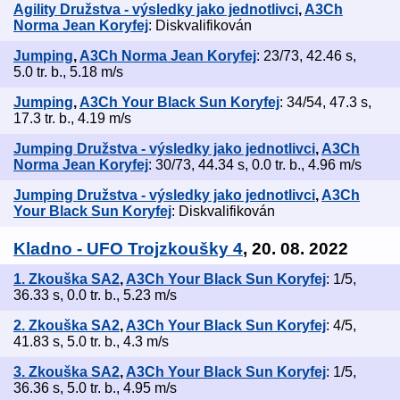
Agility Družstva - výsledky jako jednotlivci
,
A3Ch
Norma Jean Koryfej
: Diskvalifikován
Jumping
,
A3Ch Norma Jean Koryfej
: 23/73, 42.46 s,
5.0 tr. b., 5.18 m/s
Jumping
,
A3Ch Your Black Sun Koryfej
: 34/54, 47.3 s,
17.3 tr. b., 4.19 m/s
Jumping Družstva - výsledky jako jednotlivci
,
A3Ch
Norma Jean Koryfej
: 30/73, 44.34 s, 0.0 tr. b., 4.96 m/s
Jumping Družstva - výsledky jako jednotlivci
,
A3Ch
Your Black Sun Koryfej
: Diskvalifikován
Kladno - UFO Trojzkoušky 4
, 20. 08. 2022
1. Zkouška SA2
,
A3Ch Your Black Sun Koryfej
: 1/5,
36.33 s, 0.0 tr. b., 5.23 m/s
2. Zkouška SA2
,
A3Ch Your Black Sun Koryfej
: 4/5,
41.83 s, 5.0 tr. b., 4.3 m/s
3. Zkouška SA2
,
A3Ch Your Black Sun Koryfej
: 1/5,
36.36 s, 5.0 tr. b., 4.95 m/s