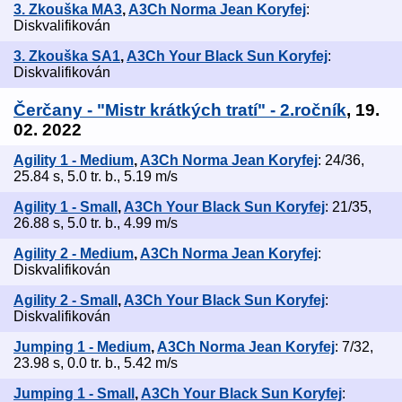
3. Zkouška MA3
,
A3Ch Norma Jean Koryfej
:
Diskvalifikován
3. Zkouška SA1
,
A3Ch Your Black Sun Koryfej
:
Diskvalifikován
Čerčany - "Mistr krátkých tratí" - 2.ročník
, 19.
02. 2022
Agility 1 - Medium
,
A3Ch Norma Jean Koryfej
: 24/36,
25.84 s, 5.0 tr. b., 5.19 m/s
Agility 1 - Small
,
A3Ch Your Black Sun Koryfej
: 21/35,
26.88 s, 5.0 tr. b., 4.99 m/s
Agility 2 - Medium
,
A3Ch Norma Jean Koryfej
:
Diskvalifikován
Agility 2 - Small
,
A3Ch Your Black Sun Koryfej
:
Diskvalifikován
Jumping 1 - Medium
,
A3Ch Norma Jean Koryfej
: 7/32,
23.98 s, 0.0 tr. b., 5.42 m/s
Jumping 1 - Small
,
A3Ch Your Black Sun Koryfej
: