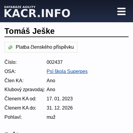
Tomáš Ješke
Platba členského příspěvku
Číslo:
002437
OSA:
Psí škola Superpes
Člen KA:
Ano
Klubový zpravodaj:
Ano
Členem KA od:
17. 01. 2023
Členem KA do:
31. 12. 2026
Pohlaví:
muž