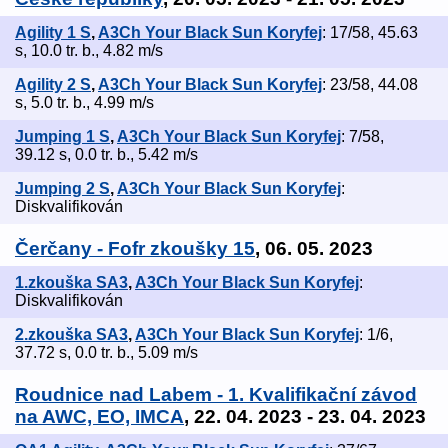
Agility 1 S
,
A3Ch Your Black Sun Koryfej
: 17/58, 45.63
s, 10.0 tr. b., 4.82 m/s
Agility 2 S
,
A3Ch Your Black Sun Koryfej
: 23/58, 44.08
s, 5.0 tr. b., 4.99 m/s
Jumping 1 S
,
A3Ch Your Black Sun Koryfej
: 7/58,
39.12 s, 0.0 tr. b., 5.42 m/s
Jumping 2 S
,
A3Ch Your Black Sun Koryfej
:
Diskvalifikován
Čerčany - Fofr zkoušky 15
, 06. 05. 2023
1.zkouška SA3
,
A3Ch Your Black Sun Koryfej
:
Diskvalifikován
2.zkouška SA3
,
A3Ch Your Black Sun Koryfej
: 1/6,
37.72 s, 0.0 tr. b., 5.09 m/s
Roudnice nad Labem - 1. Kvalifikační závod
na AWC, EO, IMCA
, 22. 04. 2023 - 23. 04. 2023