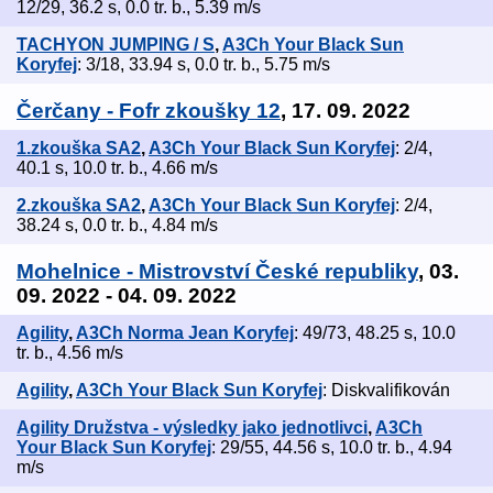
12/29, 36.2 s, 0.0 tr. b., 5.39 m/s
TACHYON JUMPING / S
,
A3Ch Your Black Sun
Koryfej
: 3/18, 33.94 s, 0.0 tr. b., 5.75 m/s
Čerčany - Fofr zkoušky 12
, 17. 09. 2022
1.zkouška SA2
,
A3Ch Your Black Sun Koryfej
: 2/4,
40.1 s, 10.0 tr. b., 4.66 m/s
2.zkouška SA2
,
A3Ch Your Black Sun Koryfej
: 2/4,
38.24 s, 0.0 tr. b., 4.84 m/s
Mohelnice - Mistrovství České republiky
, 03.
09. 2022 - 04. 09. 2022
Agility
,
A3Ch Norma Jean Koryfej
: 49/73, 48.25 s, 10.0
tr. b., 4.56 m/s
Agility
,
A3Ch Your Black Sun Koryfej
: Diskvalifikován
Agility Družstva - výsledky jako jednotlivci
,
A3Ch
Your Black Sun Koryfej
: 29/55, 44.56 s, 10.0 tr. b., 4.94
m/s