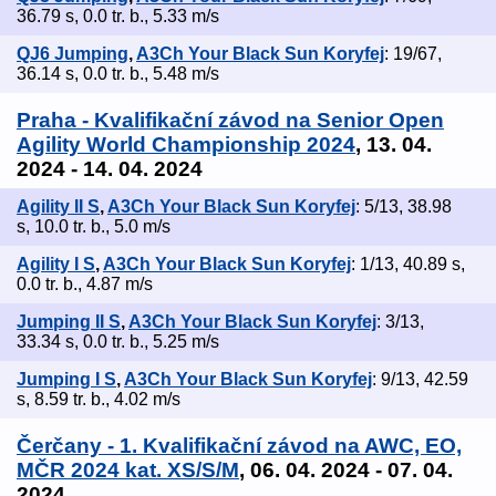
36.79 s, 0.0 tr. b., 5.33 m/s
QJ6 Jumping
,
A3Ch Your Black Sun Koryfej
: 19/67,
36.14 s, 0.0 tr. b., 5.48 m/s
Praha - Kvalifikační závod na Senior Open
Agility World Championship 2024
, 13. 04.
2024 - 14. 04. 2024
Agility II S
,
A3Ch Your Black Sun Koryfej
: 5/13, 38.98
s, 10.0 tr. b., 5.0 m/s
Agility I S
,
A3Ch Your Black Sun Koryfej
: 1/13, 40.89 s,
0.0 tr. b., 4.87 m/s
Jumping II S
,
A3Ch Your Black Sun Koryfej
: 3/13,
33.34 s, 0.0 tr. b., 5.25 m/s
Jumping I S
,
A3Ch Your Black Sun Koryfej
: 9/13, 42.59
s, 8.59 tr. b., 4.02 m/s
Čerčany - 1. Kvalifikační závod na AWC, EO,
MČR 2024 kat. XS/S/M
, 06. 04. 2024 - 07. 04.
2024