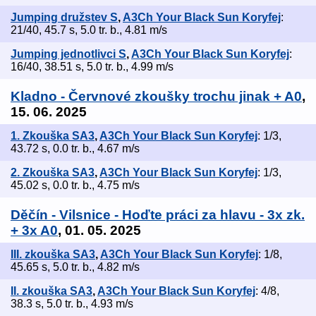
Jumping družstev S
,
A3Ch Your Black Sun Koryfej
:
21/40, 45.7 s, 5.0 tr. b., 4.81 m/s
Jumping jednotlivci S
,
A3Ch Your Black Sun Koryfej
:
16/40, 38.51 s, 5.0 tr. b., 4.99 m/s
Kladno - Červnové zkoušky trochu jinak + A0
,
15. 06. 2025
1. Zkouška SA3
,
A3Ch Your Black Sun Koryfej
: 1/3,
43.72 s, 0.0 tr. b., 4.67 m/s
2. Zkouška SA3
,
A3Ch Your Black Sun Koryfej
: 1/3,
45.02 s, 0.0 tr. b., 4.75 m/s
Děčín - Vilsnice - Hoďte práci za hlavu - 3x zk.
+ 3x A0
, 01. 05. 2025
III. zkouška SA3
,
A3Ch Your Black Sun Koryfej
: 1/8,
45.65 s, 5.0 tr. b., 4.82 m/s
II. zkouška SA3
,
A3Ch Your Black Sun Koryfej
: 4/8,
38.3 s, 5.0 tr. b., 4.93 m/s