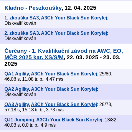
Kladno - Peszkoušky
, 12. 04. 2025
1. zkouška SA3
,
A3Ch Your Black Sun Koryfej
:
Diskvalifikován
2. zkouška SA3
,
A3Ch Your Black Sun Koryfej
:
Diskvalifikován
Čerčany - 1. Kvalifikační závod na AWC, EO,
MČR 2025 kat. XS/S/M
, 22. 03. 2025 - 23. 03.
2025
QA1 Agility
,
A3Ch Your Black Sun Koryfej
: 25/80,
46.08 s, 11.08 tr. b., 4.47 m/s
QA2 Agility
,
A3Ch Your Black Sun Koryfej
:
Diskvalifikován
QA3 Agility
,
A3Ch Your Black Sun Koryfej
: 28/78,
57.18 s, 15.18 tr. b., 3.73 m/s
QJ1 Jumping
,
A3Ch Your Black Sun Koryfej
: 13/82,
40.03 s, 0.0 tr. b., 4.9 m/s