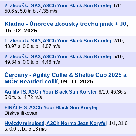
2. Zkouška SA3
,
A3Ch Your Black Sun Koryfej
: 1/11,
50.6 s, 5.0 tr. b., 4.35 m/s
Kladno - Únorové zkoušky trochu jinak + J0
,
15. 02. 2026
1. Zkouška SA3
,
A3Ch Your Black Sun Koryfej
: 2/10,
43.97 s, 0.0 tr. b., 4.87 m/s
2. Zkouška SA3
,
A3Ch Your Black Sun Koryfej
: 5/10,
49.34 s, 0.0 tr. b., 4.46 m/s
Čerčany - Agility Collie & Sheltie Cup 2025 a
MČR Bearded collií
, 09. 11. 2025
Agility I S
,
A3Ch Your Black Sun Koryfej
: 8/19, 46.36 s,
5.0 tr. b., 4.72 m/s
FINÁLE S
,
A3Ch Your Black Sun Koryfej
:
Diskvalifikován
Hvězdy minulosti
,
A3Ch Norma Jean Koryfej
: 1/1, 31.6
s, 0.0 tr. b., 5.13 m/s