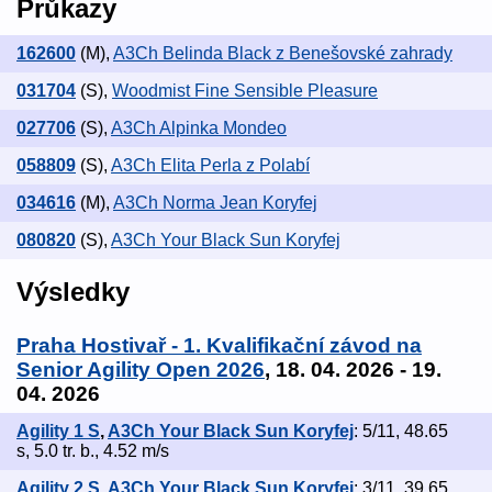
Průkazy
162600
(M)
,
A3Ch Belinda Black z Benešovské zahrady
031704
(S)
,
Woodmist Fine Sensible Pleasure
027706
(S)
,
A3Ch Alpinka Mondeo
058809
(S)
,
A3Ch Elita Perla z Polabí
034616
(M)
,
A3Ch Norma Jean Koryfej
080820
(S)
,
A3Ch Your Black Sun Koryfej
Výsledky
Praha Hostivař - 1. Kvalifikační závod na
Senior Agility Open 2026
, 18. 04. 2026 - 19.
04. 2026
Agility 1 S
,
A3Ch Your Black Sun Koryfej
: 5/11, 48.65
s, 5.0 tr. b., 4.52 m/s
Agility 2 S
,
A3Ch Your Black Sun Koryfej
: 3/11, 39.65