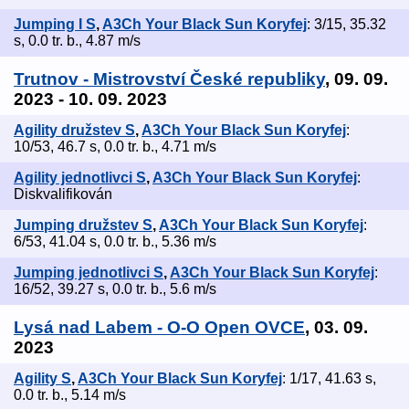
Jumping I S
,
A3Ch Your Black Sun Koryfej
: 3/15, 35.32
s, 0.0 tr. b., 4.87 m/s
Trutnov - Mistrovství České republiky
, 09. 09.
2023 - 10. 09. 2023
Agility družstev S
,
A3Ch Your Black Sun Koryfej
:
10/53, 46.7 s, 0.0 tr. b., 4.71 m/s
Agility jednotlivci S
,
A3Ch Your Black Sun Koryfej
:
Diskvalifikován
Jumping družstev S
,
A3Ch Your Black Sun Koryfej
:
6/53, 41.04 s, 0.0 tr. b., 5.36 m/s
Jumping jednotlivci S
,
A3Ch Your Black Sun Koryfej
:
16/52, 39.27 s, 0.0 tr. b., 5.6 m/s
Lysá nad Labem - O-O Open OVCE
, 03. 09.
2023
Agility S
,
A3Ch Your Black Sun Koryfej
: 1/17, 41.63 s,
0.0 tr. b., 5.14 m/s