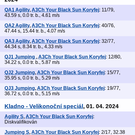
QA1 Agility
,
A3Ch Your Black Sun Koryfej
: 11/79,
43.59 s, 0.0 tr. b., 4.61 m/s
QA2 Agility
,
A3Ch Your Black Sun Koryfej
: 40/76,
47.44 s, 15.44 tr. b., 4.07 m/s
QA3 Agility
,
A3Ch Your Black Sun Koryfej
: 32/77,
44.34 s, 8.34 tr. b., 4.33 m/s
QJ1 Jumping
,
A3Ch Your Black Sun Koryfej
: 12/80,
34.22 s, 0.0 tr. b., 5.87 m/s
QJ2 Jumping
,
A3Ch Your Black Sun Koryfej
: 15/77,
35.95 s, 0.0 tr. b., 5.29 m/s
QJ3 Jumping
,
A3Ch Your Black Sun Koryfej
: 19/77,
36.72 s, 0.0 tr. b., 5.15 m/s
Kladno - Velikonoční speciál
, 01. 04. 2024
Agility S
,
A3Ch Your Black Sun Koryfej
:
Diskvalifikován
Jumping S
,
A3Ch Your Black Sun Koryfej
: 2/17, 32.38