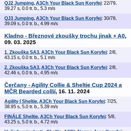
QJ2 Jumping
,
A3Ch Your Black Sun Koryfej
: 22/79,
39.27 s, 0.0 tr. b., 5.3 m/s
QJ3 Jumping
,
A3Ch Your Black Sun Koryfej
: 30/78,
39.09 s, 0.0 tr. b., 4.99 m/s
Kladno - Březnové zkoušky trochu jinak + A0
,
09. 03. 2025
1. Zkouška SA3
,
A3Ch Your Black Sun Koryfej
: 2/8,
43.15 s, 0.0 tr. b., 5.1 m/s
2. Zkouška SA3
,
A3Ch Your Black Sun Koryfej
: 2/8,
42.46 s, 0.0 tr. b., 4.95 m/s
Čerčany - Agility Collie & Sheltie Cup 2024 a
MČR Bearded collií
, 16. 11. 2024
Agility I Sheltie
,
A3Ch Your Black Sun Koryfej
: 7/25,
38.95 s, 5.0 tr. b., 5.39 m/s
FINÁLE Sheltie
,
A3Ch Your Black Sun Koryfej
: 5/8,
43.25 s, 5.0 tr. b., 4.72 m/s