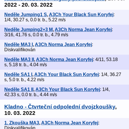
2022 - 20. 03. 2022
Neděle Jumping1 S
,
A3Ch Your Black Sun Koryfej
:
1/4, 30.27 s, 0.0 tr. b., 5.22 m/s
Neděle Jumping2+3 M
,
A3Ch Norma Jean Koryfej
:
3/16, 41.76 s, 0.0 tr. b., 4.79 m/s
Neděle MA3 I
,
A3Ch Norma Jean Koryfej
:
Diskvalifikován
Neděle MA3 II
,
A3Ch Norma Jean Koryfej
: 4/11, 53.18
s, 5.18 tr. b., 4.04 m/s
Neděle SA1 I
,
A3Ch Your Black Sun Koryfej
: 1/4, 36.27
s, 5.0 tr. b., 4.22 m/s
Neděle SA1 II
,
A3Ch Your Black Sun Koryfej
: 1/4,
42.33 s, 0.0 tr. b., 4.44 m/s
Kladno - Čtvrteční odpolední dvojzkoušky
,
10. 03. 2022
1. Zkouška MA3
,
A3Ch Norma Jean Koryfej
:
Diskvalifikován