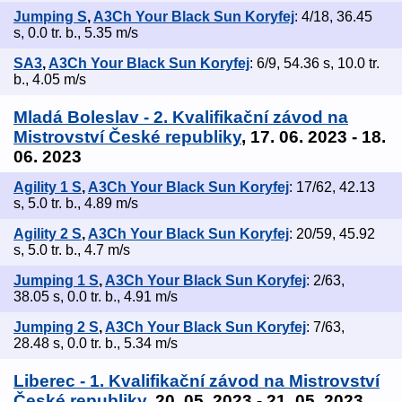
Jumping S
,
A3Ch Your Black Sun Koryfej
: 4/18, 36.45
s, 0.0 tr. b., 5.35 m/s
SA3
,
A3Ch Your Black Sun Koryfej
: 6/9, 54.36 s, 10.0 tr.
b., 4.05 m/s
Mladá Boleslav - 2. Kvalifikační závod na
Mistrovství České republiky
, 17. 06. 2023 - 18.
06. 2023
Agility 1 S
,
A3Ch Your Black Sun Koryfej
: 17/62, 42.13
s, 5.0 tr. b., 4.89 m/s
Agility 2 S
,
A3Ch Your Black Sun Koryfej
: 20/59, 45.92
s, 5.0 tr. b., 4.7 m/s
Jumping 1 S
,
A3Ch Your Black Sun Koryfej
: 2/63,
38.05 s, 0.0 tr. b., 4.91 m/s
Jumping 2 S
,
A3Ch Your Black Sun Koryfej
: 7/63,
28.48 s, 0.0 tr. b., 5.34 m/s
Liberec - 1. Kvalifikační závod na Mistrovství
České republiky
, 20. 05. 2023 - 21. 05. 2023