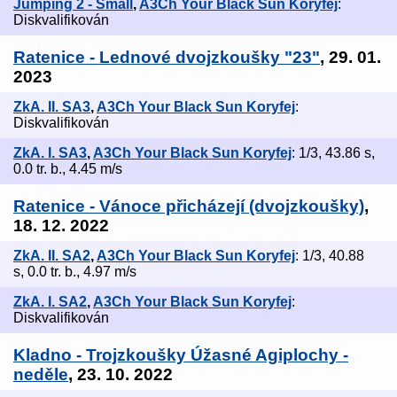
Jumping 2 - Small
,
A3Ch Your Black Sun Koryfej
:
Diskvalifikován
Ratenice - Lednové dvojzkoušky "23"
, 29. 01.
2023
ZkA. II. SA3
,
A3Ch Your Black Sun Koryfej
:
Diskvalifikován
ZkA. I. SA3
,
A3Ch Your Black Sun Koryfej
: 1/3, 43.86 s,
0.0 tr. b., 4.45 m/s
Ratenice - Vánoce přicházejí (dvojzkoušky)
,
18. 12. 2022
ZkA. II. SA2
,
A3Ch Your Black Sun Koryfej
: 1/3, 40.88
s, 0.0 tr. b., 4.97 m/s
ZkA. I. SA2
,
A3Ch Your Black Sun Koryfej
:
Diskvalifikován
Kladno - Trojzkoušky Úžasné Agiplochy -
neděle
, 23. 10. 2022