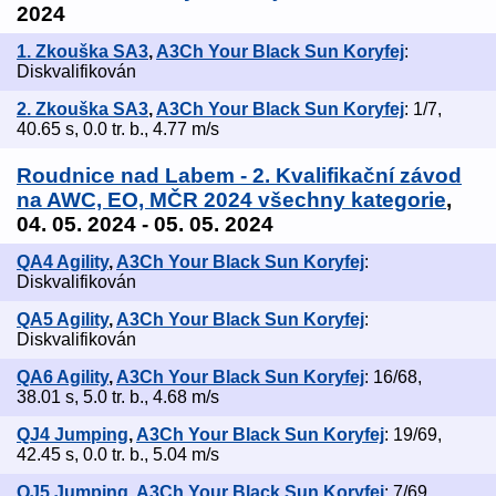
2024
1. Zkouška SA3
,
A3Ch Your Black Sun Koryfej
:
Diskvalifikován
2. Zkouška SA3
,
A3Ch Your Black Sun Koryfej
: 1/7,
40.65 s, 0.0 tr. b., 4.77 m/s
Roudnice nad Labem - 2. Kvalifikační závod
na AWC, EO, MČR 2024 všechny kategorie
,
04. 05. 2024 - 05. 05. 2024
QA4 Agility
,
A3Ch Your Black Sun Koryfej
:
Diskvalifikován
QA5 Agility
,
A3Ch Your Black Sun Koryfej
:
Diskvalifikován
QA6 Agility
,
A3Ch Your Black Sun Koryfej
: 16/68,
38.01 s, 5.0 tr. b., 4.68 m/s
QJ4 Jumping
,
A3Ch Your Black Sun Koryfej
: 19/69,
42.45 s, 0.0 tr. b., 5.04 m/s
QJ5 Jumping
,
A3Ch Your Black Sun Koryfej
: 7/69,