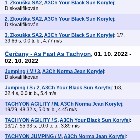
1. Zkouška SA2
,
A3Ch Your Black Sun Koryfej
:
Diskvalifikován
2. Zkouška SA2
,
A3Ch Your Black Sun Koryfej
:
Diskvalifikován
3. Zkouška SA2
,
A3Ch Your Black Sun Koryfej
: 1/7,
39.66 s, 0.0 tr. b., 4.77 m/s
Čerčany - As Fast As Tachyon
, 01. 10. 2022 -
02. 10. 2022
Jumping / M / 3
,
A3Ch Norma Jean Koryfej
:
Diskvalifikován
Jumping / S / 2
,
A3Ch Your Black Sun Koryfej
: 1/3,
32.4 s, 0.0 tr. b., 5.4 m/s
TACHYON AGILITY / M
,
A3Ch Norma Jean Koryfej
:
19/29, 48.32 s, 5.0 tr. b., 4.45 m/s
TACHYON AGILITY / S
,
A3Ch Your Black Sun Koryfej
:
13/17, 55.33 s, 10.0 tr. b., 3.89 m/s
TACHYON JUMPING / M
,
A3Ch Norma Jean Koryfej
: