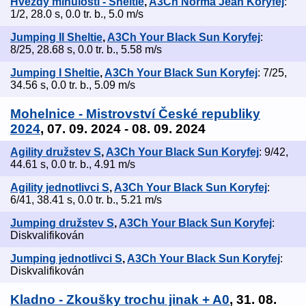
Hvězdy minulosti - Sheltie
,
A3Ch Norma Jean Koryfej
:
1/2, 28.0 s, 0.0 tr. b., 5.0 m/s
Jumping II Sheltie
,
A3Ch Your Black Sun Koryfej
:
8/25, 28.68 s, 0.0 tr. b., 5.58 m/s
Jumping I Sheltie
,
A3Ch Your Black Sun Koryfej
: 7/25,
34.56 s, 0.0 tr. b., 5.09 m/s
Mohelnice - Mistrovství České republiky
2024
, 07. 09. 2024 - 08. 09. 2024
Agility družstev S
,
A3Ch Your Black Sun Koryfej
: 9/42,
44.61 s, 0.0 tr. b., 4.91 m/s
Agility jednotlivci S
,
A3Ch Your Black Sun Koryfej
:
6/41, 38.41 s, 0.0 tr. b., 5.21 m/s
Jumping družstev S
,
A3Ch Your Black Sun Koryfej
:
Diskvalifikován
Jumping jednotlivci S
,
A3Ch Your Black Sun Koryfej
:
Diskvalifikován
Kladno - Zkoušky trochu jinak + A0
, 31. 08.