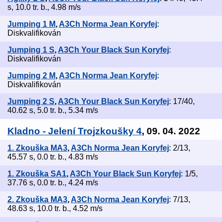
s, 10.0 tr. b., 4.98 m/s
Jumping 1 M
,
A3Ch Norma Jean Koryfej
:
Diskvalifikován
Jumping 1 S
,
A3Ch Your Black Sun Koryfej
:
Diskvalifikován
Jumping 2 M
,
A3Ch Norma Jean Koryfej
:
Diskvalifikován
Jumping 2 S
,
A3Ch Your Black Sun Koryfej
: 17/40,
40.62 s, 5.0 tr. b., 5.34 m/s
Kladno - Jelení Trojzkoušky 4
, 09. 04. 2022
1. Zkouška MA3
,
A3Ch Norma Jean Koryfej
: 2/13,
45.57 s, 0.0 tr. b., 4.83 m/s
1. Zkouška SA1
,
A3Ch Your Black Sun Koryfej
: 1/5,
37.76 s, 0.0 tr. b., 4.24 m/s
2. Zkouška MA3
,
A3Ch Norma Jean Koryfej
: 7/13,
48.63 s, 10.0 tr. b., 4.52 m/s