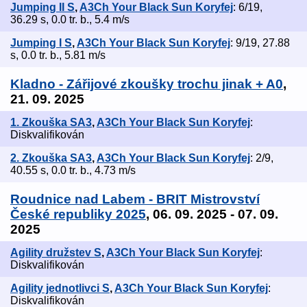
Jumping II S
,
A3Ch Your Black Sun Koryfej
: 6/19,
36.29 s, 0.0 tr. b., 5.4 m/s
Jumping I S
,
A3Ch Your Black Sun Koryfej
: 9/19, 27.88
s, 0.0 tr. b., 5.81 m/s
Kladno - Zářijové zkoušky trochu jinak + A0
,
21. 09. 2025
1. Zkouška SA3
,
A3Ch Your Black Sun Koryfej
:
Diskvalifikován
2. Zkouška SA3
,
A3Ch Your Black Sun Koryfej
: 2/9,
40.55 s, 0.0 tr. b., 4.73 m/s
Roudnice nad Labem - BRIT Mistrovství
České republiky 2025
, 06. 09. 2025 - 07. 09.
2025
Agility družstev S
,
A3Ch Your Black Sun Koryfej
:
Diskvalifikován
Agility jednotlivci S
,
A3Ch Your Black Sun Koryfej
:
Diskvalifikován