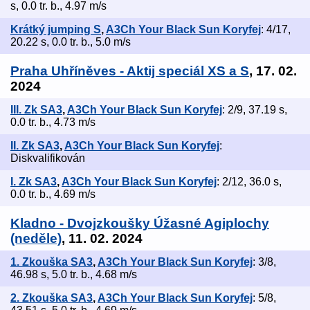
s, 0.0 tr. b., 4.97 m/s
Krátký jumping S
,
A3Ch Your Black Sun Koryfej
: 4/17,
20.22 s, 0.0 tr. b., 5.0 m/s
Praha Uhříněves - Aktij speciál XS a S
, 17. 02.
2024
III. Zk SA3
,
A3Ch Your Black Sun Koryfej
: 2/9, 37.19 s,
0.0 tr. b., 4.73 m/s
II. Zk SA3
,
A3Ch Your Black Sun Koryfej
:
Diskvalifikován
I. Zk SA3
,
A3Ch Your Black Sun Koryfej
: 2/12, 36.0 s,
0.0 tr. b., 4.69 m/s
Kladno - Dvojzkoušky Úžasné Agiplochy
(neděle)
, 11. 02. 2024
1. Zkouška SA3
,
A3Ch Your Black Sun Koryfej
: 3/8,
46.98 s, 5.0 tr. b., 4.68 m/s
2. Zkouška SA3
,
A3Ch Your Black Sun Koryfej
: 5/8,