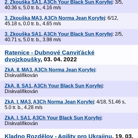
2. Zkouška SA1
,
A3Ch Your Black Sun Koryfej
: 3/5,
40.36 s, 5.0 tr. b., 4.16 m/s
3. Zkouška MA3
,
A3Ch Norma Jean Koryfej
: 6/12,
45.18 s, 0.0 tr. b., 4.65 m/s
3. Zkouška SA1
,
A3Ch Your Black Sun Koryfej
: 2/5,
40.71 s, 5.0 tr. b., 3.98 m/s
Ratenice - Dubnové Canviťácké
dvojzkoušky
, 03. 04. 2022
ZkA. II. MA3
,
A3Ch Norma Jean Koryfej
:
Diskvalifikován
ZkA. II. SA1
,
A3Ch Your Black Sun Koryfej
:
Diskvalifikován
ZkA. I. MA3
,
A3Ch Norma Jean Koryfej
: 4/18, 51.46 s,
5.0 tr. b., 4.28 m/s
ZkA. I. SA1
,
A3Ch Your Black Sun Koryfej
:
Diskvalifikován
Kladno Rozdělov - Agility pro Ukrajinu
, 19. 03.