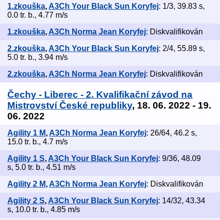
1.zkouška
,
A3Ch Your Black Sun Koryfej
: 1/3, 39.83 s,
0.0 tr. b., 4.77 m/s
1.zkouška
,
A3Ch Norma Jean Koryfej
: Diskvalifikován
2.zkouška
,
A3Ch Your Black Sun Koryfej
: 2/4, 55.89 s,
5.0 tr. b., 3.94 m/s
2.zkouška
,
A3Ch Norma Jean Koryfej
: Diskvalifikován
Čechy - Liberec - 2. Kvalifikační závod na
Mistrovství České republiky
, 18. 06. 2022 - 19.
06. 2022
Agility 1 M
,
A3Ch Norma Jean Koryfej
: 26/64, 46.2 s,
15.0 tr. b., 4.7 m/s
Agility 1 S
,
A3Ch Your Black Sun Koryfej
: 9/36, 48.09
s, 5.0 tr. b., 4.51 m/s
Agility 2 M
,
A3Ch Norma Jean Koryfej
: Diskvalifikován
Agility 2 S
,
A3Ch Your Black Sun Koryfej
: 14/32, 43.34
s, 10.0 tr. b., 4.85 m/s