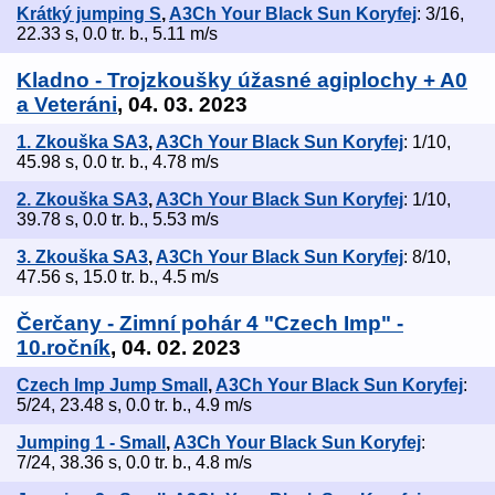
Krátký jumping S
,
A3Ch Your Black Sun Koryfej
: 3/16,
22.33 s, 0.0 tr. b., 5.11 m/s
Kladno - Trojzkoušky úžasné agiplochy + A0
a Veteráni
, 04. 03. 2023
1. Zkouška SA3
,
A3Ch Your Black Sun Koryfej
: 1/10,
45.98 s, 0.0 tr. b., 4.78 m/s
2. Zkouška SA3
,
A3Ch Your Black Sun Koryfej
: 1/10,
39.78 s, 0.0 tr. b., 5.53 m/s
3. Zkouška SA3
,
A3Ch Your Black Sun Koryfej
: 8/10,
47.56 s, 15.0 tr. b., 4.5 m/s
Čerčany - Zimní pohár 4 "Czech Imp" -
10.ročník
, 04. 02. 2023
Czech Imp Jump Small
,
A3Ch Your Black Sun Koryfej
:
5/24, 23.48 s, 0.0 tr. b., 4.9 m/s
Jumping 1 - Small
,
A3Ch Your Black Sun Koryfej
:
7/24, 38.36 s, 0.0 tr. b., 4.8 m/s