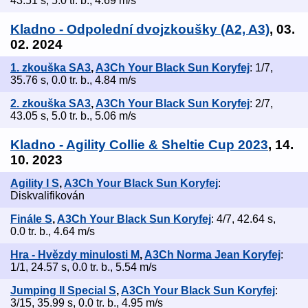
43.51 s, 5.0 tr. b., 4.69 m/s
Kladno - Odpolední dvojzkoušky (A2, A3)
, 03.
02. 2024
1. zkouška SA3
,
A3Ch Your Black Sun Koryfej
: 1/7,
35.76 s, 0.0 tr. b., 4.84 m/s
2. zkouška SA3
,
A3Ch Your Black Sun Koryfej
: 2/7,
43.05 s, 5.0 tr. b., 5.06 m/s
Kladno - Agility Collie & Sheltie Cup 2023
, 14.
10. 2023
Agility I S
,
A3Ch Your Black Sun Koryfej
:
Diskvalifikován
Finále S
,
A3Ch Your Black Sun Koryfej
: 4/7, 42.64 s,
0.0 tr. b., 4.64 m/s
Hra - Hvězdy minulosti M
,
A3Ch Norma Jean Koryfej
:
1/1, 24.57 s, 0.0 tr. b., 5.54 m/s
Jumping II Special S
,
A3Ch Your Black Sun Koryfej
:
3/15, 35.99 s, 0.0 tr. b., 4.95 m/s