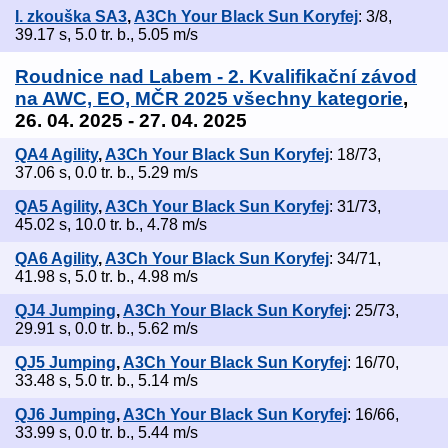
I. zkouška SA3
,
A3Ch Your Black Sun Koryfej
: 3/8,
39.17 s, 5.0 tr. b., 5.05 m/s
Roudnice nad Labem - 2. Kvalifikační závod
na AWC, EO, MČR 2025 všechny kategorie
,
26. 04. 2025 - 27. 04. 2025
QA4 Agility
,
A3Ch Your Black Sun Koryfej
: 18/73,
37.06 s, 0.0 tr. b., 5.29 m/s
QA5 Agility
,
A3Ch Your Black Sun Koryfej
: 31/73,
45.02 s, 10.0 tr. b., 4.78 m/s
QA6 Agility
,
A3Ch Your Black Sun Koryfej
: 34/71,
41.98 s, 5.0 tr. b., 4.98 m/s
QJ4 Jumping
,
A3Ch Your Black Sun Koryfej
: 25/73,
29.91 s, 0.0 tr. b., 5.62 m/s
QJ5 Jumping
,
A3Ch Your Black Sun Koryfej
: 16/70,
33.48 s, 5.0 tr. b., 5.14 m/s
QJ6 Jumping
,
A3Ch Your Black Sun Koryfej
: 16/66,
33.99 s, 0.0 tr. b., 5.44 m/s