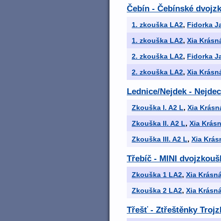
Čebín - Čebínské dvojz
1. zkouška LA2
,
Fidorka J
1. zkouška LA2
,
Xia Krásn
2. zkouška LA2
,
Fidorka J
2. zkouška LA2
,
Xia Krásn
Lednice/Nejdek - Nejdec
Zkouška I. A2 L
,
Xia Krásn
Zkouška II. A2 L
,
Xia Krás
Zkouška III. A2 L
,
Xia Krás
Třebíč - MINI dvojzkouš
Zkouška 1 LA2
,
Xia Krásn
Zkouška 2 LA2
,
Xia Krásn
Třešť - Ztřeštěnky Troj