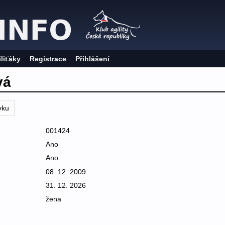
iliťáky
Registrace
Přihlášení
vá
vku
001424
Ano
Ano
08. 12. 2009
31. 12. 2026
žena