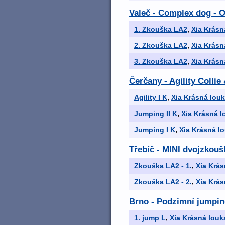
Valeč - Complex dog - 
1. Zkouška LA2
,
Xia Krásn
2. Zkouška LA2
,
Xia Krásn
3. Zkouška LA2
,
Xia Krásn
Čerčany - Agility Colli
Agility I K
,
Xia Krásná lou
Jumping II K
,
Xia Krásná l
Jumping I K
,
Xia Krásná l
Třebíč - MINI dvojzkouš
Zkouška LA2 - 1.
,
Xia Krás
Zkouška LA2 - 2.
,
Xia Krás
Brno - Podzimní jumpi
1. jump L
,
Xia Krásná louk