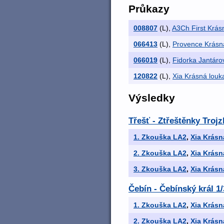
Průkazy
008807
(L)
,
A3Ch First Krás
066413
(L)
,
Provence Krásn
066019
(L)
,
Fidorka Jantáro
120822
(L)
,
Xia Krásná louk
Výsledky
Třešť - Ztřeštěnky Troj
1. Zkouška LA2
,
Xia Krásn
2. Zkouška LA2
,
Xia Krásn
3. Zkouška LA2
,
Xia Krásn
Čebín - Čebínský král 1
1. Zkouška LA2
,
Xia Krásn
2. Zkouška LA2
,
Xia Krásn