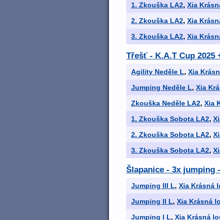
1. Zkouška LA2
,
Xia Krásn
2. Zkouška LA2
,
Xia Krásn
3. Zkouška LA2
,
Xia Krásn
Třešť - K.A.T Cup 2025 
Agility Neděle L
,
Xia Krásn
Jumping Neděle L
,
Xia Kr
Zkouška Neděle LA2
,
Xia 
1. Zkouška Sobota LA2
,
X
2. Zkouška Sobota LA2
,
X
3. Zkouška Sobota LA2
,
X
Šlapanice - 3x jumping 
Jumping III L
,
Xia Krásná 
Jumping II L
,
Xia Krásná l
Jumping I L
,
Xia Krásná l