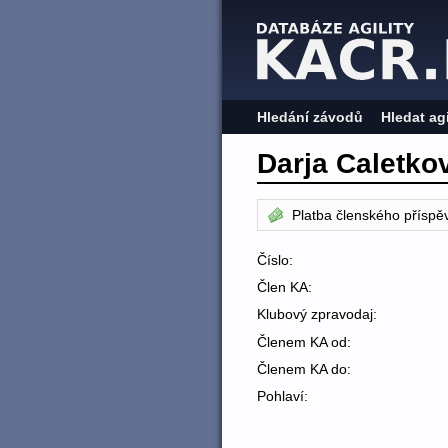
Hledání závodů
Hledat ag
Darja Caletko
Platba členského příspě
Číslo:
Člen KA:
Klubový zpravodaj:
Členem KA od:
Členem KA do:
Pohlaví: