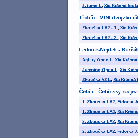
2. jump L
,
Xia Krásná louk
Třebíč - MINI dvojzkouš
Zkouška LA2 - 1.
,
Xia Krás
Zkouška LA2 - 2.
,
Xia Krás
Lednice-Nejdek - Burčá
Agility Open L
,
Xia Krásná
Jumping Open L
,
Xia Krás
Zkouška A2 L
,
Xia Krásná 
Čebín - Čebínský rozjez
1. Zkouška LA2
,
Fidorka J
1. Zkouška LA2
,
Xia Krásn
2. Zkouška LA2
,
Xia Krásn
2. Zkouška LA2
,
Fidorka J