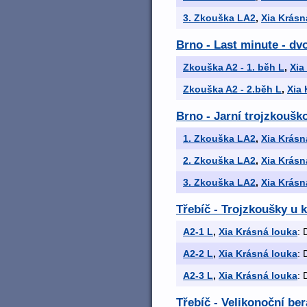
3. Zkouška LA2
,
Xia Krásn
Brno - Last minute - dv
Zkouška A2 - 1. běh L
,
Xia
Zkouška A2 - 2.běh L
,
Xia 
Brno - Jarní trojzkoušk
1. Zkouška LA2
,
Xia Krásn
2. Zkouška LA2
,
Xia Krásn
3. Zkouška LA2
,
Xia Krásn
Třebíč - Trojzkoušky u 
A2-1 L
,
Xia Krásná louka
: 
A2-2 L
,
Xia Krásná louka
: 
A2-3 L
,
Xia Krásná louka
: 
Třebíč - Velikonoční be