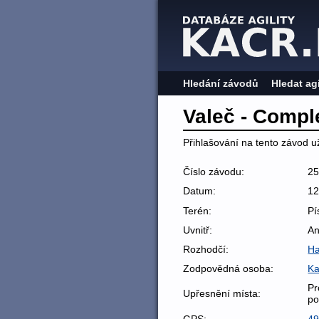
Hledání závodů
Hledat ag
Valeč - Compl
Přihlašování na tento závod už
Číslo závodu:
2
Datum:
12
Terén:
Pí
Uvnitř:
A
Rozhodčí:
Ha
Zodpovědná osoba:
Ka
Pr
Upřesnění místa:
po
GPS:
49