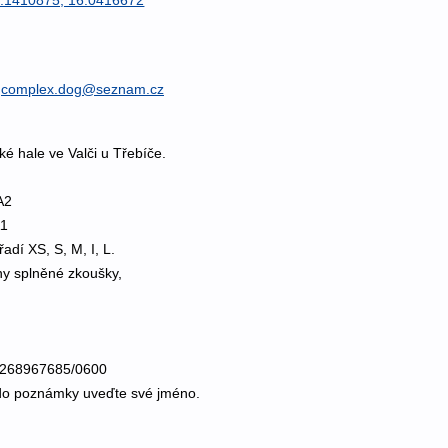
,
complex.dog@seznam.cz
é hale ve Valči u Třebíče.
A2
A1
adí XS, S, M, I, L.
y splněné zkoušky,
.: 268967685/0600
 do poznámky uveďte své jméno.