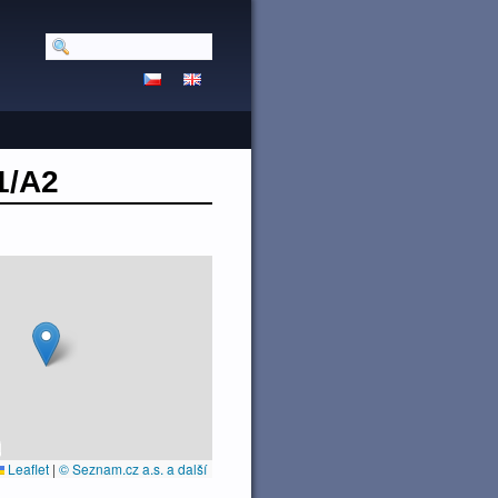
1/A2
Leaflet
|
© Seznam.cz a.s. a další