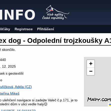
iliťáky
Registrace
Přihlášení
ex dog - Odpolední trojzkoušky A
 skončilo.
5440
+
. 12. 2025
−
sek s geotextílií
no
vlíčková, Adéla (CZ)
teřina Mikeš
o ulehčení navigace si zadejte Valeč č.p.171, je to
slední dům v ulici vedle haly😉
.1410875, 16.0416672