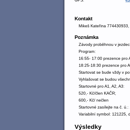
Kontakt
Mikeš Kateřina 774430933
Poznámka
Závody proběhnou v jezdeck
Program:
16:55- 17:00 prezence pro 
18:25-18:30 prezence pro 
Startovat se bude vždy v poř
Vyhlašovat se budou všechn
Startovné pro A1, A2, A3:
520,- Kč/člen KAČR;
600,- Kč/ nečlen
Startovné zasílejte na č. ú
Variabilní symbol: 121225,
Výsledky