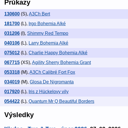
Průkazy
130600
(S)
,
A3Ch Bert
181700
(L)
,
Irgo Bohemia Alké
031206
(I)
,
Shimmy Red Tempo
040106
(L)
,
Larry Bohemia Alké
075012
(L)
,
Charlie Happy Bohemia Alké
067715
(XS)
,
Agility Sherry Bohemia Grant
053318
(M)
,
A3Ch Calibré Fort Fox
034019
(M)
,
Glosa De Nigromanta
017920
(L)
,
Iris z Hückelovy vily
054422
(L)
,
Quantum Mr Q Beautiful Borders
Výsledky