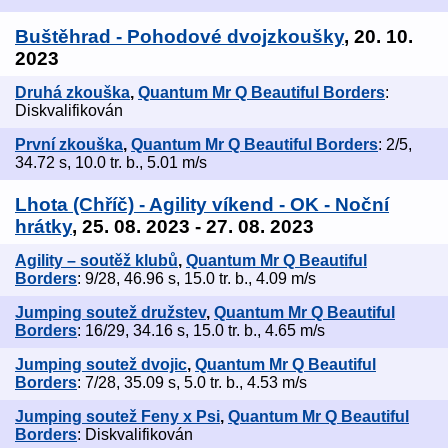
Buštěhrad - Pohodové dvojzkoušky
, 20. 10.
2023
Druhá zkouška
,
Quantum Mr Q Beautiful Borders
:
Diskvalifikován
První zkouška
,
Quantum Mr Q Beautiful Borders
: 2/5,
34.72 s, 10.0 tr. b., 5.01 m/s
Lhota (Chříč) - Agility víkend - OK - Noční
hrátky
, 25. 08. 2023 - 27. 08. 2023
Agility – soutěž klubů
,
Quantum Mr Q Beautiful
Borders
: 9/28, 46.96 s, 15.0 tr. b., 4.09 m/s
Jumping soutež družstev
,
Quantum Mr Q Beautiful
Borders
: 16/29, 34.16 s, 15.0 tr. b., 4.65 m/s
Jumping soutež dvojic
,
Quantum Mr Q Beautiful
Borders
: 7/28, 35.09 s, 5.0 tr. b., 4.53 m/s
Jumping soutež Feny x Psi
,
Quantum Mr Q Beautiful
Borders
: Diskvalifikován