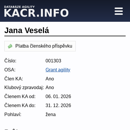
Jana Veselá
Platba členského příspěvku
Číslo:
001303
OSA:
Grant agility
Člen KA:
Ano
Klubový zpravodaj:
Ano
Členem KA od:
06. 01. 2026
Členem KA do:
31. 12. 2026
Pohlaví:
žena