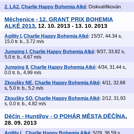
2. LA2
,
Charlie Happy Bohemia Alké
: Diskvalifikován
Měchenice - 12. GRANT PRIX BOHEMIA
ALKÉ 2013
, 12. 10. 2013 - 13. 10. 2013
Agility I
,
Charlie Happy Bohemia Alké
: 15/37, 44.34 s,
15.0 tr. b., 3.72 m/s
Jumping I
,
Charlie Happy Bohemia Alké
: 9/37, 33.82 s,
5.0 tr. b., 4.67 m/s
Jumping II
,
Charlie Happy Bohemia Alké
: 4/34, 31.44 s,
0.0 tr. b., 4.99 m/s
Zkoušky NE
,
Charlie Happy Bohemia Alké
: 4/11, 32.68
s, 5.0 tr. b., 5.2 m/s
Zkoušky SO
,
Charlie Happy Bohemia Alké
: 2/12, 31.93
s, 0.0 tr. b., 4.82 m/s
Děčín - Huntířov - O POHÁR MĚSTA DĚČÍNA
,
28. 09. 2013
Agility L
,
Charlie Happy Bohemia Alké
: 5/29, 36.59 s,