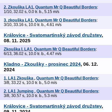
2. Zkouška LA1
,
Quantum Mr Q Beautiful Borders
:
1/10, 32.02 s, 0.0 tr. b., 5.15 m/s
3. zkouška LA1
,
Quantum Mr Q Beautiful Borders
:
3/10, 33.16 s, 10.0 tr. b., 4.61 m/s
Královice - Svatomartinský závod družstev
,
08. 11. 2025
Zkouška I. LA1
,
Quantum Mr Q Beautiful Borders
:
6/13, 36.02 s, 10.0 tr. b., 4.47 m/s
Kladno - Zkoušky - prosinec 2024
, 06. 12.
2024
1. LA1 Zkouška
,
Quantum Mr Q Beautiful Borders
:
3/8, 33.22 s, 10.0 tr. b., 5.0 m/s
2. LA1 Jumping
,
Quantum Mr Q Beautiful Borders
:
3/8, 30.57 s, 10.0 tr. b., 5.3 m/s
Královice - Svatomartinský závod družstev
,
09. 11. 2024