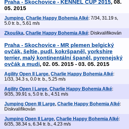
Praha - Skochovice - KENNEL CUP 2015
, 08.
05. 2015
Jumping
,
Charlie Happy Bohemia Alké
: 7/34, 31.19 s,
5.0 tr. b., 5.61 m/s
Zkouška
,
Charlie Happy Bohemia Alké
: Diskvalifikován
Praha - Skochovice - MR plemen belgický
ovčák, šeltie, pudl, kokršpaněl, yorkshire
terrier, malý kontinentální španěl, pyrenejský
ovčák a mudi
, 02. 05. 2015 - 03. 05. 2015
Agility Open II Large
,
Charlie Happy Bohemia Alké
:
1/33, 34.3 s, 0.0 tr. b., 5.25 m/s
Agility Open I Large
,
Charlie Happy Bohemia Alké
:
9/35, 39.91 s, 5.0 tr. b., 4.51 m/s
Jumping Open III Large
,
Charlie Happy Bohemia Alké
:
Diskvalifikován
Jumping Open II Large
,
Charlie Happy Bohemia Alké
:
6/35, 38.34 s, 6.34 tr. b., 4.23 m/s