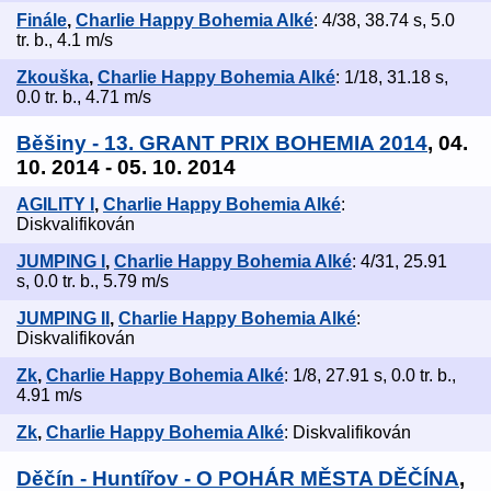
Finále
,
Charlie Happy Bohemia Alké
: 4/38, 38.74 s, 5.0
tr. b., 4.1 m/s
Zkouška
,
Charlie Happy Bohemia Alké
: 1/18, 31.18 s,
0.0 tr. b., 4.71 m/s
Běšiny - 13. GRANT PRIX BOHEMIA 2014
, 04.
10. 2014 - 05. 10. 2014
AGILITY I
,
Charlie Happy Bohemia Alké
:
Diskvalifikován
JUMPING I
,
Charlie Happy Bohemia Alké
: 4/31, 25.91
s, 0.0 tr. b., 5.79 m/s
JUMPING II
,
Charlie Happy Bohemia Alké
:
Diskvalifikován
Zk
,
Charlie Happy Bohemia Alké
: 1/8, 27.91 s, 0.0 tr. b.,
4.91 m/s
Zk
,
Charlie Happy Bohemia Alké
: Diskvalifikován
Děčín - Huntířov - O POHÁR MĚSTA DĚČÍNA
,