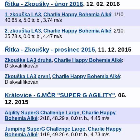
Řitka - Zkoušky - únor 2016
, 12. 02. 2016
1. zkouška LA3
,
Charlie Happy Bohemia Alké
: 1/10,
40.65 s, 5.0 tr. b., 3.74 m/s
2. zkouška LA3
,
Charlie Happy Bohemia Alké
: 2/10,
35.78 s, 0.0 tr. b., 4.47 m/s
Řitka - Zkoušky - prosinec 2015
, 11. 12. 2015
Zkouška LA3 druhá
,
Charlie Happy Bohemia Alké
:
Diskvalifikován
Zkouška LA3 první
,
Charlie Happy Bohemia Alké
:
Diskvalifikován
Královice - 6.MČR "SUPER G AGILITY"
, 06.
12. 2015
Agility SuperG Challenge Large
,
Charlie Happy
Bohemia Alké
: 2/18, 48.29 s, 0.0 tr. b., 4.45 m/s
Jumping SuperG Challenge Large
,
Charlie Happy
Bohemia Alké
: 1/19, 49.26 s, 0.0 tr. b., 4.73 m/s