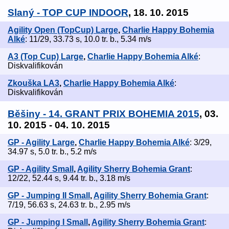
Slaný - TOP CUP INDOOR
, 18. 10. 2015
Agility Open (TopCup) Large
,
Charlie Happy Bohemia
Alké
: 11/29, 33.73 s, 10.0 tr. b., 5.34 m/s
A3 (Top Cup) Large
,
Charlie Happy Bohemia Alké
:
Diskvalifikován
Zkouška LA3
,
Charlie Happy Bohemia Alké
:
Diskvalifikován
Běšiny - 14. GRANT PRIX BOHEMIA 2015
, 03.
10. 2015 - 04. 10. 2015
GP - Agility Large
,
Charlie Happy Bohemia Alké
: 3/29,
34.97 s, 5.0 tr. b., 5.2 m/s
GP - Agility Small
,
Agility Sherry Bohemia Grant
:
12/22, 52.44 s, 9.44 tr. b., 3.18 m/s
GP - Jumping II Small
,
Agility Sherry Bohemia Grant
:
7/19, 56.63 s, 24.63 tr. b., 2.95 m/s
GP - Jumping I Small
,
Agility Sherry Bohemia Grant
: