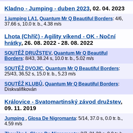
Kladno - Jumping - duben 2023
, 02. 04. 2023
1.jumping LA1
,
Quantum Mr Q Beautiful Borders
: 4/6,
37.66 s, 10.0 tr. b., 4.38 m/s
Lhota (Chříč) - Agility víkend - OK - Noční
hrátky
, 26. 08. 2022 - 28. 08. 2022
SOUTĚŽ DRUŽSTEV
,
Quantum Mr Q Beautiful
Borders
: 8/43, 38.24 s, 10.0 tr. b., 5.02 m/s
SOUTĚŽ DVOJIC
,
Quantum Mr Q Beautiful Borders
:
25/43, 36.52 s, 15.0 tr. b., 5.23 m/s
SOUTĚŽ KLUBŮ
,
Quantum Mr Q Beautiful Borders
:
Diskvalifikován
Královice - Svatomartinský závod družstev
,
09. 11. 2019
Jumping
,
Glosa De Nigromanta
: 5/14, 37.0 s, 0.0 tr. b.,
4.59 m/s