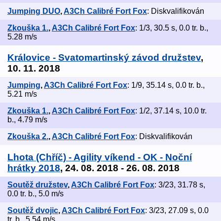
Jumping DUO
,
A3Ch Calibré Fort Fox
: Diskvalifikován
Zkouška 1.
,
A3Ch Calibré Fort Fox
: 1/3, 30.5 s, 0.0 tr. b.,
5.28 m/s
Královice - Svatomartinský závod družstev
,
10. 11. 2018
Jumping
,
A3Ch Calibré Fort Fox
: 1/9, 35.14 s, 0.0 tr. b.,
5.21 m/s
Zkouška 1.
,
A3Ch Calibré Fort Fox
: 1/2, 37.14 s, 10.0 tr.
b., 4.79 m/s
Zkouška 2.
,
A3Ch Calibré Fort Fox
: Diskvalifikován
Lhota (Chříč) - Agility víkend - OK - Noční
hrátky 2018
, 24. 08. 2018 - 26. 08. 2018
Soutěž družstev
,
A3Ch Calibré Fort Fox
: 3/23, 31.78 s,
0.0 tr. b., 5.0 m/s
Soutěž dvojic
,
A3Ch Calibré Fort Fox
: 3/23, 27.09 s, 0.0
tr. b., 5.54 m/s