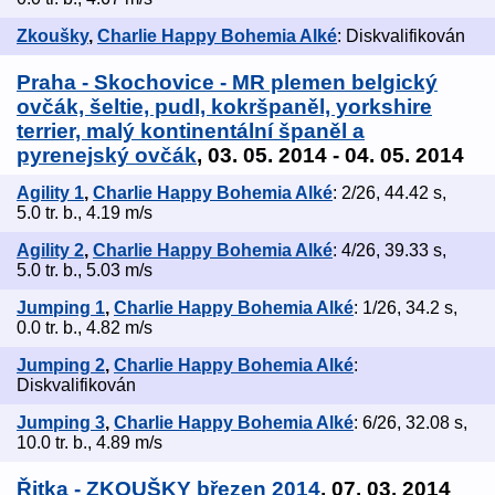
Zkoušky
,
Charlie Happy Bohemia Alké
: Diskvalifikován
Praha - Skochovice - MR plemen belgický
ovčák, šeltie, pudl, kokršpaněl, yorkshire
terrier, malý kontinentální španěl a
pyrenejský ovčák
, 03. 05. 2014 - 04. 05. 2014
Agility 1
,
Charlie Happy Bohemia Alké
: 2/26, 44.42 s,
5.0 tr. b., 4.19 m/s
Agility 2
,
Charlie Happy Bohemia Alké
: 4/26, 39.33 s,
5.0 tr. b., 5.03 m/s
Jumping 1
,
Charlie Happy Bohemia Alké
: 1/26, 34.2 s,
0.0 tr. b., 4.82 m/s
Jumping 2
,
Charlie Happy Bohemia Alké
:
Diskvalifikován
Jumping 3
,
Charlie Happy Bohemia Alké
: 6/26, 32.08 s,
10.0 tr. b., 4.89 m/s
Řitka - ZKOUŠKY březen 2014
, 07. 03. 2014