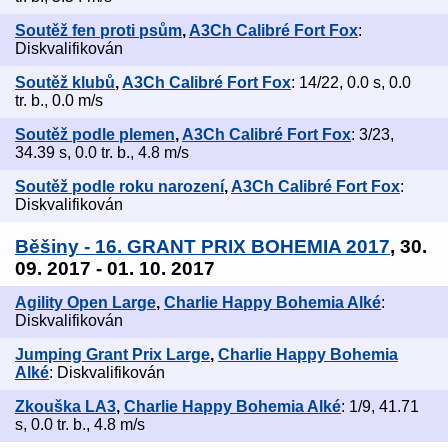
Soutěž fen proti psům
,
A3Ch Calibré Fort Fox
:
Diskvalifikován
Soutěž klubů
,
A3Ch Calibré Fort Fox
: 14/22, 0.0 s, 0.0
tr. b., 0.0 m/s
Soutěž podle plemen
,
A3Ch Calibré Fort Fox
: 3/23,
34.39 s, 0.0 tr. b., 4.8 m/s
Soutěž podle roku narození
,
A3Ch Calibré Fort Fox
:
Diskvalifikován
Běšiny - 16. GRANT PRIX BOHEMIA 2017
, 30.
09. 2017 - 01. 10. 2017
Agility Open Large
,
Charlie Happy Bohemia Alké
:
Diskvalifikován
Jumping Grant Prix Large
,
Charlie Happy Bohemia
Alké
: Diskvalifikován
Zkouška LA3
,
Charlie Happy Bohemia Alké
: 1/9, 41.71
s, 0.0 tr. b., 4.8 m/s