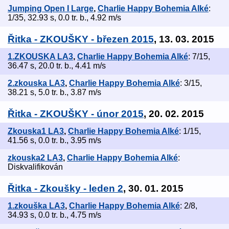
Jumping Open I Large
,
Charlie Happy Bohemia Alké
:
1/35, 32.93 s, 0.0 tr. b., 4.92 m/s
Řitka - ZKOUŠKY - březen 2015
, 13. 03. 2015
1.ZKOUSKA LA3
,
Charlie Happy Bohemia Alké
: 7/15,
36.47 s, 20.0 tr. b., 4.41 m/s
2.zkouska LA3
,
Charlie Happy Bohemia Alké
: 3/15,
38.21 s, 5.0 tr. b., 3.87 m/s
Řitka - ZKOUŠKY - únor 2015
, 20. 02. 2015
Zkouska1 LA3
,
Charlie Happy Bohemia Alké
: 1/15,
41.56 s, 0.0 tr. b., 3.95 m/s
zkouska2 LA3
,
Charlie Happy Bohemia Alké
:
Diskvalifikován
Řitka - Zkoušky - leden 2
, 30. 01. 2015
1.zkouška LA3
,
Charlie Happy Bohemia Alké
: 2/8,
34.93 s, 0.0 tr. b., 4.75 m/s