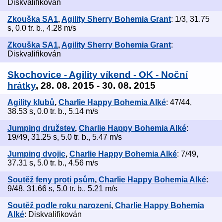
Diskvalifikován
Zkouška SA1
,
Agility Sherry Bohemia Grant
: 1/3, 31.75
s, 0.0 tr. b., 4.28 m/s
Zkouška SA1
,
Agility Sherry Bohemia Grant
:
Diskvalifikován
Skochovice - Agility víkend - OK - Noční
hrátky
, 28. 08. 2015 - 30. 08. 2015
Agility klubů
,
Charlie Happy Bohemia Alké
: 47/44,
38.53 s, 0.0 tr. b., 5.14 m/s
Jumping družstev
,
Charlie Happy Bohemia Alké
:
19/49, 31.25 s, 5.0 tr. b., 5.47 m/s
Jumping dvojic
,
Charlie Happy Bohemia Alké
: 7/49,
37.31 s, 5.0 tr. b., 4.56 m/s
Soutěž feny proti psům
,
Charlie Happy Bohemia Alké
:
9/48, 31.66 s, 5.0 tr. b., 5.21 m/s
Soutěž podle roku narození
,
Charlie Happy Bohemia
Alké
: Diskvalifikován