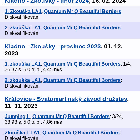
Kladno - Zkoušky - únor 2024
, 16. 02. 2024
1. Zkouška LA1
,
Quantum Mr Q Beautiful Borders
:
Diskvalifikován
2. zkouška LA1
,
Quantum Mr Q Beautiful Borders
:
Diskvalifikován
Kladno - Zkoušky - prosinec 2023
, 01. 12.
2023
1. zkouška LA1
,
Quantum Mr Q Beautiful Borders
: 1/4,
36.37 s, 5.0 tr. b., 4.45 m/s
2. zkouška LA1
,
Quantum Mr Q Beautiful Borders
:
Diskvalifikován
Královice - Svatomartinský závod družstev
,
11. 11. 2023
Jumping L
,
Quantum Mr Q Beautiful Borders
: 3/24,
33.93 s, 5.0 tr. b., 4.86 m/s
Zkouška I. LA1
,
Quantum Mr Q Beautiful Borders
:
Diskvalifikován