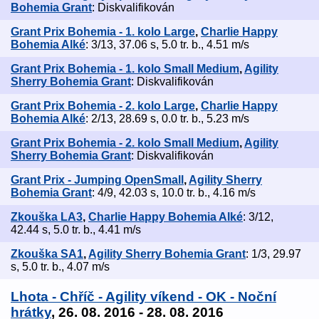
Bohemia Grant
: Diskvalifikován
Grant Prix Bohemia - 1. kolo Large
,
Charlie Happy
Bohemia Alké
: 3/13, 37.06 s, 5.0 tr. b., 4.51 m/s
Grant Prix Bohemia - 1. kolo Small Medium
,
Agility
Sherry Bohemia Grant
: Diskvalifikován
Grant Prix Bohemia - 2. kolo Large
,
Charlie Happy
Bohemia Alké
: 2/13, 28.69 s, 0.0 tr. b., 5.23 m/s
Grant Prix Bohemia - 2. kolo Small Medium
,
Agility
Sherry Bohemia Grant
: Diskvalifikován
Grant Prix - Jumping OpenSmall
,
Agility Sherry
Bohemia Grant
: 4/9, 42.03 s, 10.0 tr. b., 4.16 m/s
Zkouška LA3
,
Charlie Happy Bohemia Alké
: 3/12,
42.44 s, 5.0 tr. b., 4.41 m/s
Zkouška SA1
,
Agility Sherry Bohemia Grant
: 1/3, 29.97
s, 5.0 tr. b., 4.07 m/s
Lhota - Chříč - Agility víkend - OK - Noční
hrátky
, 26. 08. 2016 - 28. 08. 2016