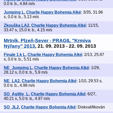
0.0 tr. b., 4.84 m/s
Jumping L
,
Charlie Happy Bohemia Alké
: 3/35, 31.96
s, 0.0 tr. b., 5.13 m/s
Zkouška LA2
,
Charlie Happy Bohemia Alké
: 11/15,
33.47 s, 15.0 tr. b., 4.15 m/s
Mrtník, Plzeň-Sever - PRAGIL "Krmiva
Nýřany" 2013
, 21. 09. 2013 - 22. 09. 2013
Finale 1.k L
,
Charlie Happy Bohemia Alké
: 2/13, 25.97
s, 0.0 tr. b., 5.51 m/s
NE_Jumping L
,
Charlie Happy Bohemia Alké
: 1/29,
28.12 s, 0.0 tr. b., 5.9 m/s
NE_LA2
,
Charlie Happy Bohemia Alké
: 1/10, 29.53 s,
0.0 tr. b., 4.98 m/s
SO_Agility_L
,
Charlie Happy Bohemia Alké
: 6/27,
40.21 s, 5.0 tr. b., 4.97 m/s
SO_JL2
,
Charlie Happy Bohemia Alké
: Diskvalifikován