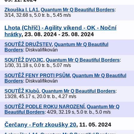
Zkouška I. LA1
,
Quantum Mr Q Beautiful Borders
:
3/14, 32.68 s, 5.0 tr. b., 5.45 m/s
Lhota (Chříč) - Agility víkend - OK - Noční
hrátky
, 23. 08. 2024 - 25. 08. 2024
SOUTĚŽ DRUŽSTEV
,
Quantum Mr Q Beautiful
Borders
: Diskvalifikován
SOUTĚŽ DVOJIC
,
Quantum Mr Q Beautiful Borders
:
1/30, 31.18 s, 0.0 tr. b., 5.07 m/s
SOUTĚŽ FENY PROTI PSŮM
,
Quantum Mr Q Beautiful
Borders
: Diskvalifikován
SOUTĚŽ Klubů
,
Quantum Mr Q Beautiful Borders
:
13/28, 45.17 s, 20.0 tr. b., 4.27 m/s
SOUTĚŽ PODLE ROKU NAROZENÍ
,
Quantum Mr Q
Beautiful Borders
: 4/29, 32.19 s, 5.0 tr. b., 5.0 m/s
Čerčany - Fofr zkoušky 20
, 11. 05. 2024