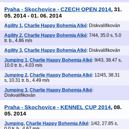
Praha - Skochovice - CZECH OPEN 2014
, 31.
05. 2014 - 01. 06. 2014
Agility 1
,
Charlie Happy Bohemia Alké
: Diskvalifikován
Agility 2
,
Charlie Happy Bohemia Alké
: 7/44, 35.0 s, 5.0
tr. b., 4.86 m/s
Agility 3
,
Charlie Happy Bohemia Alké
: Diskvalifikován
Jumping 1
,
Charlie Happy Bohemia Alké
: 9/43, 38.47 s,
10.0 tr. b., 4.03 m/s
Jumping 2
,
Charlie Happy Bohemia Alké
: 12/45, 38.31
s, 10.31 tr. b., 4.49 m/s
Jumping 3
,
Charlie Happy Bohemia Alké
:
Diskvalifikován
Praha - Skochovice - KENNEL CUP 2014
, 08.
05. 2014
Jumping
,
Charlie Happy Bohemia Alké
: 1/42, 27.85 s,
0.0 tr. b., 4.67 m/s