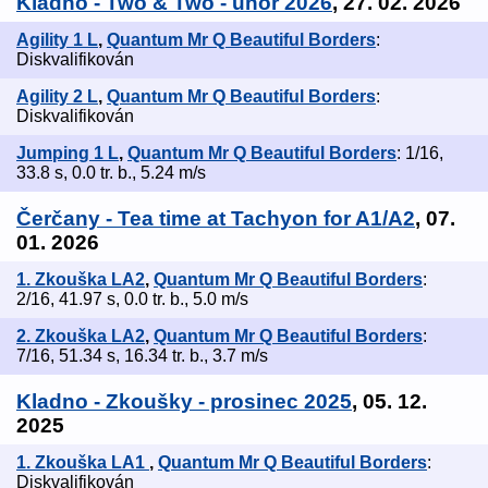
Kladno - Two & Two - únor 2026
, 27. 02. 2026
Agility 1 L
,
Quantum Mr Q Beautiful Borders
:
Diskvalifikován
Agility 2 L
,
Quantum Mr Q Beautiful Borders
:
Diskvalifikován
Jumping 1 L
,
Quantum Mr Q Beautiful Borders
: 1/16,
33.8 s, 0.0 tr. b., 5.24 m/s
Čerčany - Tea time at Tachyon for A1/A2
, 07.
01. 2026
1. Zkouška LA2
,
Quantum Mr Q Beautiful Borders
:
2/16, 41.97 s, 0.0 tr. b., 5.0 m/s
2. Zkouška LA2
,
Quantum Mr Q Beautiful Borders
:
7/16, 51.34 s, 16.34 tr. b., 3.7 m/s
Kladno - Zkoušky - prosinec 2025
, 05. 12.
2025
1. Zkouška LA1
,
Quantum Mr Q Beautiful Borders
:
Diskvalifikován