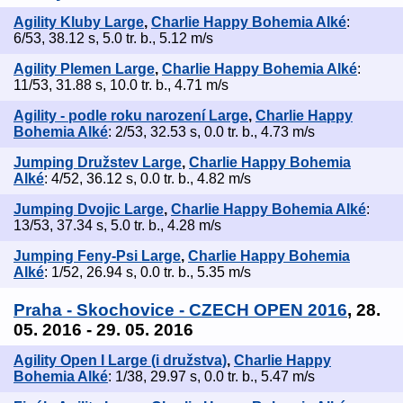
Agility Kluby Large
,
Charlie Happy Bohemia Alké
:
6/53, 38.12 s, 5.0 tr. b., 5.12 m/s
Agility Plemen Large
,
Charlie Happy Bohemia Alké
:
11/53, 31.88 s, 10.0 tr. b., 4.71 m/s
Agility - podle roku narození Large
,
Charlie Happy
Bohemia Alké
: 2/53, 32.53 s, 0.0 tr. b., 4.73 m/s
Jumping Družstev Large
,
Charlie Happy Bohemia
Alké
: 4/52, 36.12 s, 0.0 tr. b., 4.82 m/s
Jumping Dvojic Large
,
Charlie Happy Bohemia Alké
:
13/53, 37.34 s, 5.0 tr. b., 4.28 m/s
Jumping Feny-Psi Large
,
Charlie Happy Bohemia
Alké
: 1/52, 26.94 s, 0.0 tr. b., 5.35 m/s
Praha - Skochovice - CZECH OPEN 2016
, 28.
05. 2016 - 29. 05. 2016
Agility Open I Large (i družstva)
,
Charlie Happy
Bohemia Alké
: 1/38, 29.97 s, 0.0 tr. b., 5.47 m/s