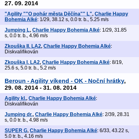
27. 09. 2014
"Agility ""O pohár města Děčína"" L"
,
Charlie Happy
Bohemia Alké
: 1/29, 38.12 s, 0.0 tr. b., 5.25 m/s
Jumping L
,
Charlie Happy Bohemia Alké
: 1/29, 31.85
s, 0.0 tr. b., 4.96 m/s
Zkouška II. LA2
,
Charlie Happy Bohemia Alké
:
Diskvalifikován
Zkouška I. LA2
,
Charlie Happy Bohemia Alké
: 8/19,
25.6 s, 5.0 tr. b., 5.2 m/s
Beroun - Agility víkend - OK - Noční hrátky
,
29. 08. 2014 - 31. 08. 2014
Agility kl.
,
Charlie Happy Bohemia Alké
:
Diskvalifikován
Jumping dr.
,
Charlie Happy Bohemia Alké
: 2/39, 28.31
s, 0.0 tr. b., 4.98 m/s
SUPER G
,
Charlie Happy Bohemia Alké
: 6/33, 43.22 s,
5.0 tr. b., 4.16 m/s