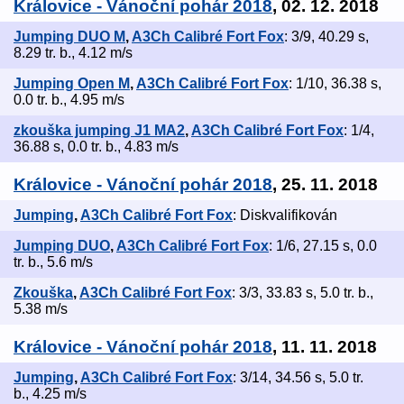
Královice - Vánoční pohár 2018
, 02. 12. 2018
Jumping DUO M
,
A3Ch Calibré Fort Fox
: 3/9, 40.29 s,
8.29 tr. b., 4.12 m/s
Jumping Open M
,
A3Ch Calibré Fort Fox
: 1/10, 36.38 s,
0.0 tr. b., 4.95 m/s
zkouška jumping J1 MA2
,
A3Ch Calibré Fort Fox
: 1/4,
36.88 s, 0.0 tr. b., 4.83 m/s
Královice - Vánoční pohár 2018
, 25. 11. 2018
Jumping
,
A3Ch Calibré Fort Fox
: Diskvalifikován
Jumping DUO
,
A3Ch Calibré Fort Fox
: 1/6, 27.15 s, 0.0
tr. b., 5.6 m/s
Zkouška
,
A3Ch Calibré Fort Fox
: 3/3, 33.83 s, 5.0 tr. b.,
5.38 m/s
Královice - Vánoční pohár 2018
, 11. 11. 2018
Jumping
,
A3Ch Calibré Fort Fox
: 3/14, 34.56 s, 5.0 tr.
b., 4.25 m/s