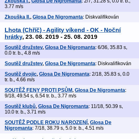
Zkouška I.
,
Glosa De Nigromanta
: 2/7, 31.28 s, 0.0 tr. b.,
3.77 m/s
Zkouška II.
,
Glosa De Nigromanta
: Diskvalifikován
Lhota (Chříč) - Agility víkend - OK - Noční
hrátky
, 23. 08. 2019 - 25. 08. 2019
Soutěž družstev
,
Glosa De Nigromanta
: 6/36, 35.83 s,
0.0 tr. b., 4.8 m/s
Soutěž družstev
,
Glosa De Nigromanta
: Diskvalifikován
Soutěž dvojic
,
Glosa De Nigromanta
: 2/18, 35.83 s, 0.0
tr. b., 4.66 m/s
SOUTĚŽ FENY PROTI PSŮM
,
Glosa De Nigromanta
:
9/18, 49.54 s, 6.54 tr. b., 3.77 m/s
Soutěž klubů
,
Glosa De Nigromanta
: 11/18, 50.39 s,
10.0 tr. b., 3.71 m/s
SOUTĚŽ PODLE ROKU NAROZENÍ
,
Glosa De
Nigromanta
: 7/18, 38.79 s, 5.0 tr. b., 4.51 m/s