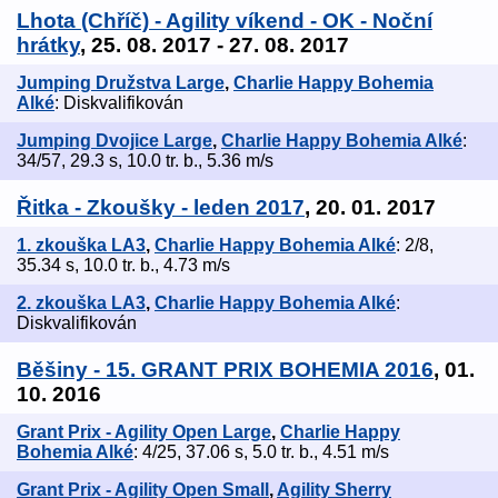
Lhota (Chříč) - Agility víkend - OK - Noční
hrátky
, 25. 08. 2017 - 27. 08. 2017
Jumping Družstva Large
,
Charlie Happy Bohemia
Alké
: Diskvalifikován
Jumping Dvojice Large
,
Charlie Happy Bohemia Alké
:
34/57, 29.3 s, 10.0 tr. b., 5.36 m/s
Řitka - Zkoušky - leden 2017
, 20. 01. 2017
1. zkouška LA3
,
Charlie Happy Bohemia Alké
: 2/8,
35.34 s, 10.0 tr. b., 4.73 m/s
2. zkouška LA3
,
Charlie Happy Bohemia Alké
:
Diskvalifikován
Běšiny - 15. GRANT PRIX BOHEMIA 2016
, 01.
10. 2016
Grant Prix - Agility Open Large
,
Charlie Happy
Bohemia Alké
: 4/25, 37.06 s, 5.0 tr. b., 4.51 m/s
Grant Prix - Agility Open Small
,
Agility Sherry