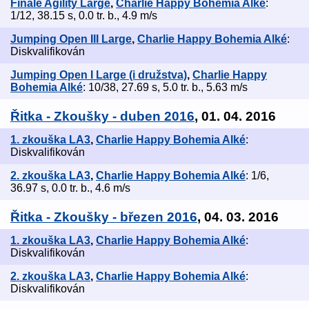
Finále Agility Large
,
Charlie Happy Bohemia Alké
:
1/12, 38.15 s, 0.0 tr. b., 4.9 m/s
Jumping Open III Large
,
Charlie Happy Bohemia Alké
:
Diskvalifikován
Jumping Open I Large (i družstva)
,
Charlie Happy
Bohemia Alké
: 10/38, 27.69 s, 5.0 tr. b., 5.63 m/s
Řitka - Zkoušky - duben 2016
, 01. 04. 2016
1. zkouška LA3
,
Charlie Happy Bohemia Alké
:
Diskvalifikován
2. zkouška LA3
,
Charlie Happy Bohemia Alké
: 1/6,
36.97 s, 0.0 tr. b., 4.6 m/s
Řitka - Zkoušky - březen 2016
, 04. 03. 2016
1. zkouška LA3
,
Charlie Happy Bohemia Alké
:
Diskvalifikován
2. zkouška LA3
,
Charlie Happy Bohemia Alké
:
Diskvalifikován