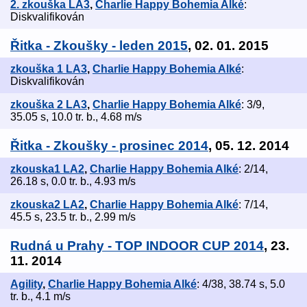
2. zkouška LA3
,
Charlie Happy Bohemia Alké
:
Diskvalifikován
Řitka - Zkoušky - leden 2015
, 02. 01. 2015
zkouška 1 LA3
,
Charlie Happy Bohemia Alké
:
Diskvalifikován
zkouška 2 LA3
,
Charlie Happy Bohemia Alké
: 3/9,
35.05 s, 10.0 tr. b., 4.68 m/s
Řitka - Zkoušky - prosinec 2014
, 05. 12. 2014
zkouska1 LA2
,
Charlie Happy Bohemia Alké
: 2/14,
26.18 s, 0.0 tr. b., 4.93 m/s
zkouska2 LA2
,
Charlie Happy Bohemia Alké
: 7/14,
45.5 s, 23.5 tr. b., 2.99 m/s
Rudná u Prahy - TOP INDOOR CUP 2014
, 23.
11. 2014
Agility
,
Charlie Happy Bohemia Alké
: 4/38, 38.74 s, 5.0
tr. b., 4.1 m/s