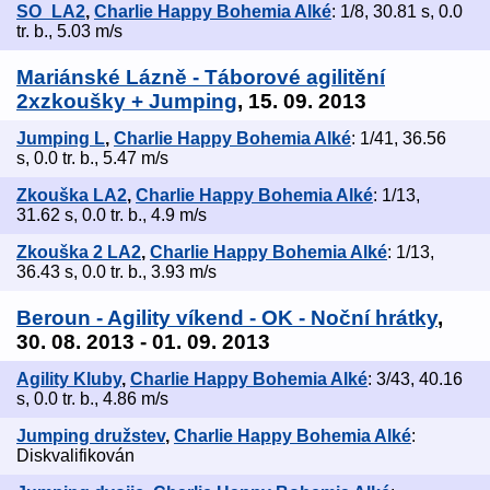
SO_LA2
,
Charlie Happy Bohemia Alké
: 1/8, 30.81 s, 0.0
tr. b., 5.03 m/s
Mariánské Lázně - Táborové agilitění
2xzkoušky + Jumping
, 15. 09. 2013
Jumping L
,
Charlie Happy Bohemia Alké
: 1/41, 36.56
s, 0.0 tr. b., 5.47 m/s
Zkouška LA2
,
Charlie Happy Bohemia Alké
: 1/13,
31.62 s, 0.0 tr. b., 4.9 m/s
Zkouška 2 LA2
,
Charlie Happy Bohemia Alké
: 1/13,
36.43 s, 0.0 tr. b., 3.93 m/s
Beroun - Agility víkend - OK - Noční hrátky
,
30. 08. 2013 - 01. 09. 2013
Agility Kluby
,
Charlie Happy Bohemia Alké
: 3/43, 40.16
s, 0.0 tr. b., 4.86 m/s
Jumping družstev
,
Charlie Happy Bohemia Alké
:
Diskvalifikován