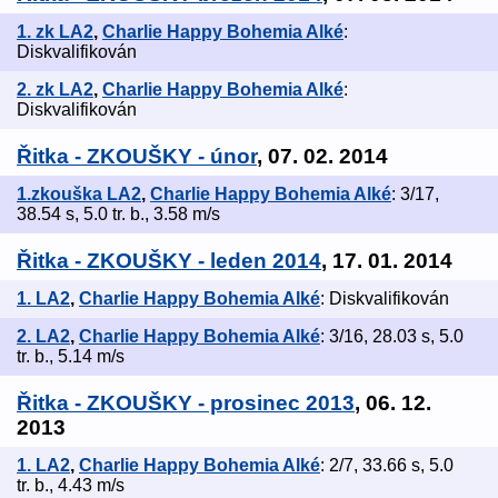
1. zk LA2
,
Charlie Happy Bohemia Alké
:
Diskvalifikován
2. zk LA2
,
Charlie Happy Bohemia Alké
:
Diskvalifikován
Řitka - ZKOUŠKY - únor
, 07. 02. 2014
1.zkouška LA2
,
Charlie Happy Bohemia Alké
: 3/17,
38.54 s, 5.0 tr. b., 3.58 m/s
Řitka - ZKOUŠKY - leden 2014
, 17. 01. 2014
1. LA2
,
Charlie Happy Bohemia Alké
: Diskvalifikován
2. LA2
,
Charlie Happy Bohemia Alké
: 3/16, 28.03 s, 5.0
tr. b., 5.14 m/s
Řitka - ZKOUŠKY - prosinec 2013
, 06. 12.
2013
1. LA2
,
Charlie Happy Bohemia Alké
: 2/7, 33.66 s, 5.0
tr. b., 4.43 m/s