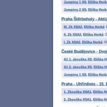
Jumping 1 XS
,
Eliška Hork
Jumping 2 XS
,
Eliška Hork
Praha Štěrboholy - Akti
III. Zk XSA2
,
Eliška Horká
:
II. Zk XSA2
,
Eliška Horká
: 
I. Zk XSA2
,
Eliška Horká
: D
České Budějovice - Dvo
A1 1. zkouška XS
,
Eliška 
A1 2. zkouška XS
,
Eliška 
Jumping 1 XS
,
Eliška Hork
Praha - Uhříněves - 15
1. Zkouška XSA1
,
Eliška H
2. Zkouška XSA1
,
Eliška H