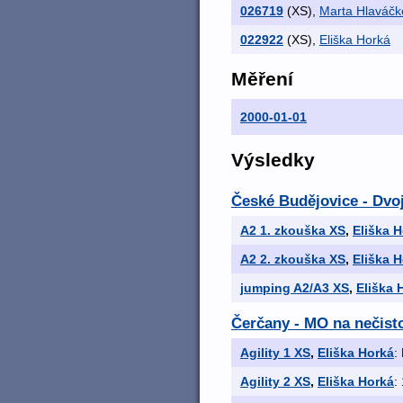
026719
(XS)
,
Marta Hlaváčk
022922
(XS)
,
Eliška Horká
Měření
2000-01-01
Výsledky
České Budějovice - Dvoj
A2 1. zkouška XS
,
Eliška 
A2 2. zkouška XS
,
Eliška 
jumping A2/A3 XS
,
Eliška 
Čerčany - MO na nečist
Agility 1 XS
,
Eliška Horká
:
Agility 2 XS
,
Eliška Horká
: