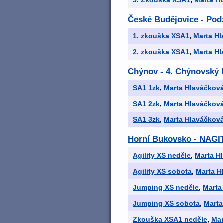
3. Zkouška XSA1
,
Marta H
České Budějovice - Pod
1. zkouška XSA1
,
Marta H
2. zkouška XSA1
,
Marta H
Chýnov - 4. Chýnovský 
SA1 1zk
,
Marta Hlaváčkov
SA1 2zk
,
Marta Hlaváčkov
SA1 3zk
,
Marta Hlaváčkov
Horní Bukovsko - NAGIT
Agility XS neděle
,
Marta H
Agility XS sobota
,
Marta H
Jumping XS neděle
,
Marta
Jumping XS sobota
,
Marta
Zkouška XSA1 neděle
,
Mar