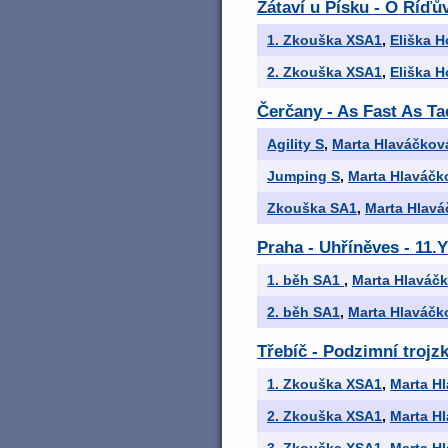
Zátaví u Písku - O Říďův
1. Zkouška XSA1
,
Eliška H
2. Zkouška XSA1
,
Eliška H
Čerčany - As Fast As T
Agility S
,
Marta Hlaváčkov
Jumping S
,
Marta Hlaváčk
Zkouška SA1
,
Marta Hlav
Praha - Uhříněves - 1
1. běh SA1
,
Marta Hlaváč
2. běh SA1
,
Marta Hlaváčk
Třebíč - Podzimní trojz
1. Zkouška XSA1
,
Marta H
2. Zkouška XSA1
,
Marta H