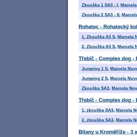
Zkouška 1 SA3 - I
,
Marcela
Zkouška 2 SA3 - II
,
Marcel
Rohatec - Rohatecký ko
1. Zkouška A3 S
,
Marcela 
2. Zkouška A3 S
,
Marcela 
Třebíč - Complex dog - 
Jumping 1 S
,
Marcela Nov
Jumping 2 S
,
Marcela Nov
Zkouška SA3
,
Marcela No
Třebíč - Complex dog -
1. zkouška SA3
,
Marcela N
2. zkouška SA3
,
Marcela N
Bílany u Kroměříže - 3