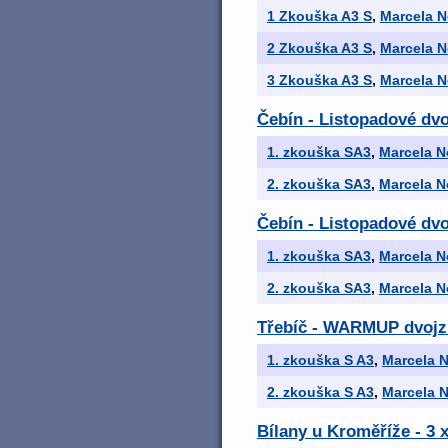
1 Zkouška A3 S
,
Marcela 
2 Zkouška A3 S
,
Marcela 
3 Zkouška A3 S
,
Marcela 
Čebín - Listopadové dvo
1. zkouška SA3
,
Marcela N
2. zkouška SA3
,
Marcela N
Čebín - Listopadové dvo
1. zkouška SA3
,
Marcela N
2. zkouška SA3
,
Marcela N
Třebíč - WARMUP dvojz
1. zkouška S A3
,
Marcela 
2. zkouška S A3
,
Marcela 
Bílany u Kroměříže - 3