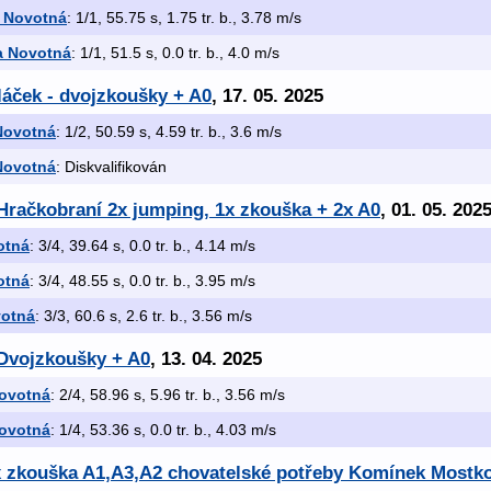
 Novotná
: 1/1, 55.75 s, 1.75 tr. b., 3.78 m/s
a Novotná
: 1/1, 51.5 s, 0.0 tr. b., 4.0 m/s
láček - dvojzkoušky + A0
, 17. 05. 2025
Novotná
: 1/2, 50.59 s, 4.59 tr. b., 3.6 m/s
Novotná
: Diskvalifikován
Hračkobraní 2x jumping, 1x zkouška + 2x A0
, 01. 05. 202
otná
: 3/4, 39.64 s, 0.0 tr. b., 4.14 m/s
otná
: 3/4, 48.55 s, 0.0 tr. b., 3.95 m/s
votná
: 3/3, 60.6 s, 2.6 tr. b., 3.56 m/s
 Dvojzkoušky + A0
, 13. 04. 2025
ovotná
: 2/4, 58.96 s, 5.96 tr. b., 3.56 m/s
ovotná
: 1/4, 53.36 s, 0.0 tr. b., 4.03 m/s
 x zkouška A1,A3,A2 chovatelské potřeby Komínek Mostk