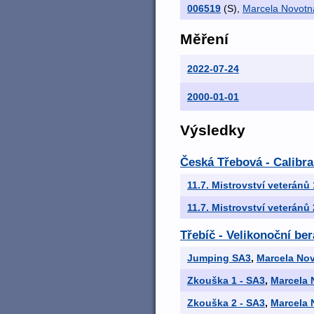
006519
(S)
,
Marcela Novotn
Měření
2022-07-24
2000-01-01
Výsledky
Česká Třebová - Calibra
11.7. Mistrovství veteránů
11.7. Mistrovství veteránů
Třebíč - Velikonoční be
Jumping SA3
,
Marcela No
Zkouška 1 - SA3
,
Marcela 
Zkouška 2 - SA3
,
Marcela 