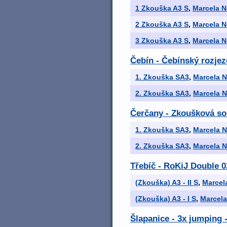
1 Zkouška A3 S
,
Marcela 
2 Zkouška A3 S
,
Marcela 
3 Zkouška A3 S
,
Marcela 
Čebín - Čebínský rozjez
1. Zkouška SA3
,
Marcela 
2. Zkouška SA3
,
Marcela 
Čerčany - Zkoušková so
1. Zkouška SA3
,
Marcela 
2. Zkouška SA3
,
Marcela 
Třebíč - RoKiJ Double 0
(Zkouška) A3 - II S
,
Marcel
(Zkouška) A3 - I S
,
Marcel
Šlapanice - 3x jumping 