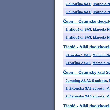
2 Zkouška A3 S
,
Marcela 
3 Zkouška A3 S
,
Marcela 
Čebín - Čebínské dvojz
1. zkouška SA3
,
Marcela N
2. zkouška SA3
,
Marcela N
Třebíč - MINI dvojzkou
Zkouška 1 SA3
,
Marcela N
Zkouška 2 SA3
,
Marcela N
Čebín - Čebínský král 2
Jumping A2/A3 S sobota
,
1. Zkouška SA3 sobota
,
M
2. Zkouška SA3 sobota
,
M
Třebíč - MINI dvojzkoušk