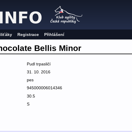
iliťáky
Registrace
Přihlášení
ocolate Bellis Minor
Pudl trpasličí
31. 10. 2016
pes
945000006014346
30.5
S