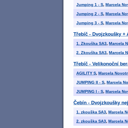
Jumping 1 - S
,
Marcela No
Jumping 2 - S
,
Marcela No
Jumping 3 - S
,
Marcela No
Třebíč - Dvojzkoušky +
1. Zkouška SA3
,
Marcela 
2. Zkouška SA3
,
Marcela 
Třebíč - Velikonoční be
AGILITY S
,
Marcela Novot
JUMPING II - S
,
Marcela N
JUMPING I - S
,
Marcela No
Čebín - Dvojzkoušky nej
1. zkouška SA3
,
Marcela N
2. zkouška SA3
,
Marcela N