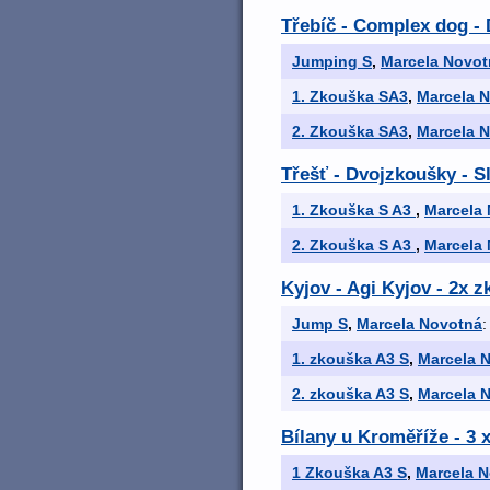
Třebíč - Complex dog -
Jumping S
,
Marcela Novot
1. Zkouška SA3
,
Marcela 
2. Zkouška SA3
,
Marcela 
Třešť - Dvojzkoušky - S
1. Zkouška S A3
,
Marcela
2. Zkouška S A3
,
Marcela
Kyjov - Agi Kyjov - 2x 
Jump S
,
Marcela Novotná
:
1. zkouška A3 S
,
Marcela 
2. zkouška A3 S
,
Marcela 
Bílany u Kroměříže - 3 
1 Zkouška A3 S
,
Marcela 