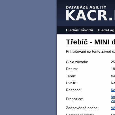
Hledání závodů
Hledat ag
Třebíč - MINI
Přihlašování na tento závod už
Číslo závodu:
2
Datum:
18
Terén:
tr
Uvnitř:
N
Rozhodčí:
Ko
ht
Propozice:
20
Zodpovědná osoba:
Vě
Upřesnění místa:
Sp