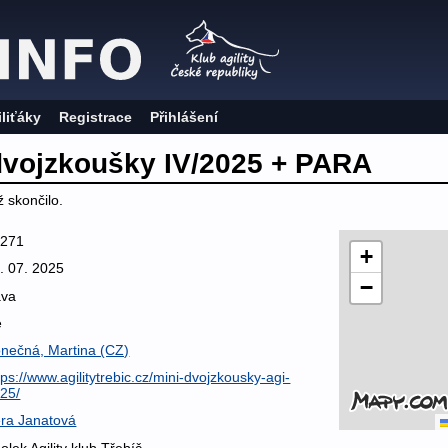
iliťáky
Registrace
Přihlášení
 dvojzkoušky IV/2025 + PARA
 skončilo.
5271
+
. 07. 2025
−
áva
e
nečná, Martina (CZ)
tps://www.agilitytrebic.cz/mini-dvojzkousky-agi-
25/
ra Janatová
olek Agility klub Třebíč