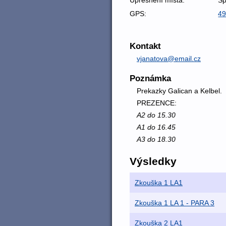
GPS:
49
Kontakt
vjanatova@email.cz
Poznámka
Prekazky Galican a Kelbel.
PREZENCE:
A2 do 15.30
A1 do 16.45
A3 do 18.30
Výsledky
Zkouška 1 LA1
Zkouška 1 LA 1 - PARA 3
Zkouška 2 LA1