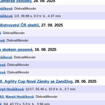
 Zámecké zkoušky
, 28. 09. 2025
oráčková
: Diskvalifikován
oráčková
: 1/3, 38.88 s, 0.0 tr. b., 4.37 m/s
istrovství ČR sheltií
, 27. 09. 2025
á
: Diskvalifikován
ová
: Diskvalifikován
em skokem poosmé
, 16. 08. 2025
ráčková
: Diskvalifikován
ková
: Diskvalifikován
ková
: Diskvalifikován
IX. Agility Cup Nové Zámky se ZamiDog
, 28. 06. 2025
rgit Horáčková
: 11/17, 55.46 s, 10.0 tr. b., 3.7 m/s
 A3
,
Margit Horáčková
: Diskvalifikován
á
: 3/4, 43.73 s, 5.0 tr. b., 3.96 m/s