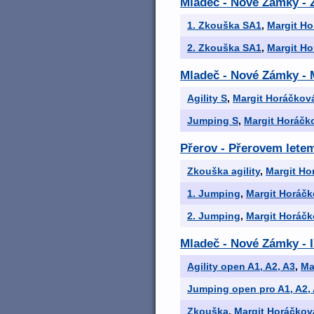
Mladeč - Nové Zámky -
1. Zkouška SA1
,
Margit H
2. Zkouška SA1
,
Margit H
Mladeč - Nové Zámky - M
Agility S
,
Margit Horáčkov
Jumping S
,
Margit Horáčk
Přerov - Přerovem let
Zkouška agility
,
Margit Ho
1. Jumping
,
Margit Horáč
2. Jumping
,
Margit Horáč
Mladeč - Nové Zámky - 
Agility open A1, A2, A3
,
Ma
Jumping open pro A1, A2,
Zkouška
,
Margit Horáčkov