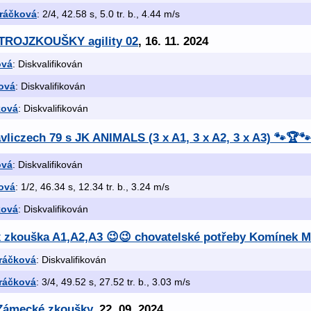
oráčková
: 2/4, 42.58 s, 5.0 tr. b., 4.44 m/s
í TROJZKOUŠKY agility 02
, 16. 11. 2024
ová
: Diskvalifikován
ová
: Diskvalifikován
ková
: Diskvalifikován
liczech 79 s JK ANIMALS (3 x A1, 3 x A2, 3 x A3) 🐾🏆🐾
ová
: Diskvalifikován
ová
: 1/2, 46.34 s, 12.34 tr. b., 3.24 m/s
ková
: Diskvalifikován
 x zkouška A1,A2,A3 😉😉 chovatelské potřeby Komínek 
ráčková
: Diskvalifikován
ráčková
: 3/4, 49.52 s, 27.52 tr. b., 3.03 m/s
 Zámecké zkoušky
, 22. 09. 2024