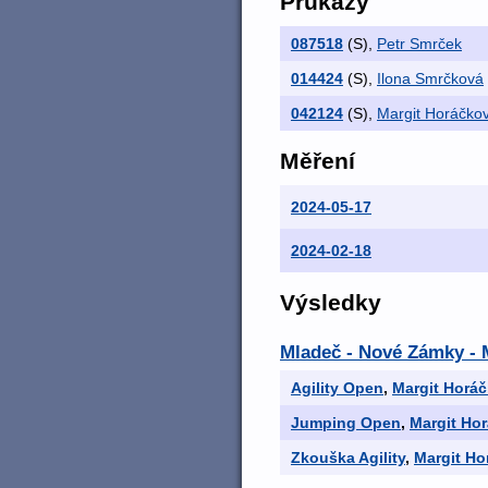
Průkazy
087518
(S)
,
Petr Smrček
014424
(S)
,
Ilona Smrčková
042124
(S)
,
Margit Horáčko
Měření
2024-05-17
2024-02-18
Výsledky
Mladeč - Nové Zámky -
Agility Open
,
Margit Horá
Jumping Open
,
Margit Ho
Zkouška Agility
,
Margit Ho