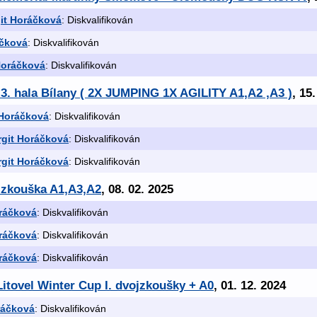
it Horáčková
: Diskvalifikován
áčková
: Diskvalifikován
Horáčková
: Diskvalifikován
.3. hala Bílany ( 2X JUMPING 1X AGILITY A1,A2 ,A3 )
, 15
 Horáčková
: Diskvalifikován
git Horáčková
: Diskvalifikován
git Horáčková
: Diskvalifikován
x zkouška A1,A3,A2
, 08. 02. 2025
ráčková
: Diskvalifikován
ráčková
: Diskvalifikován
ráčková
: Diskvalifikován
itovel Winter Cup I. dvojzkoušky + A0
, 01. 12. 2024
ráčková
: Diskvalifikován