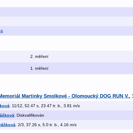
vá
2. měření
1. měření
 Memoriál Martinky Smolkové - Olomoucký DOG RUN V.
,
čková
: 11/12, 52.47 s, 23.47 tr. b., 3.81 m/s
ráčková
: Diskvalifikován
ráčková
: 2/3, 37.26 s, 5.0 tr. b., 4.16 m/s