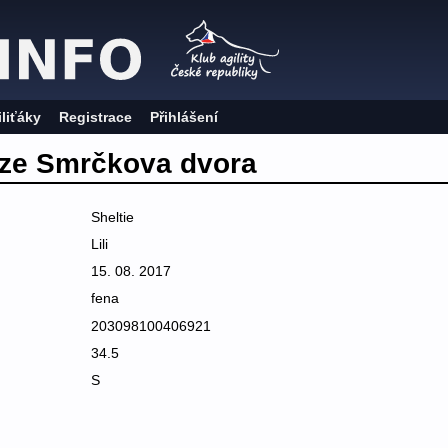
iliťáky
Registrace
Přihlášení
 ze Smrčkova dvora
Sheltie
Lili
15. 08. 2017
fena
203098100406921
34.5
S