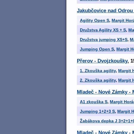
Jakubčovice nad Odrou
Agility Open S
,
Margit Hor
Družstva Agility XS + S
,
Ma
Družstva jumping XS+S
,
M
Jumping Open S
,
Margit 
Přerov - Dvojzkoušky
, 1
1. Zkouška agility
,
Margit 
2. Zkouška agility
,
Margit 
Mladeč - Nové Zámky - 
A1 zkouška S
,
Margit Hor
Jumping 1+2+3 S
,
Margit 
Žabákova depka J 3+2+1+
Mladeč - Nové Zámky -