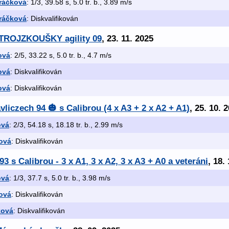
ráčková
: 1/3, 39.58 s, 5.0 tr. b., 3.89 m/s
ráčková
: Diskvalifikován
í TROJZKOUŠKY agility 09
, 23. 11. 2025
ová
: 2/5, 33.22 s, 5.0 tr. b., 4.7 m/s
ová
: Diskvalifikován
ová
: Diskvalifikován
liczech 94 🎃 s Calibrou (4 x A3 + 2 x A2 + A1)
, 25. 10. 
ová
: 2/3, 54.18 s, 18.18 tr. b., 2.99 m/s
ová
: Diskvalifikován
93 s Calibrou - 3 x A1, 3 x A2, 3 x A3 + A0 a veteráni
, 18.
ová
: 1/3, 37.7 s, 5.0 tr. b., 3.98 m/s
ová
: Diskvalifikován
ková
: Diskvalifikován