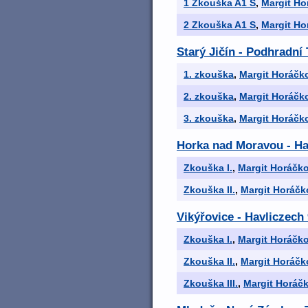
1 Zkouška A1 S
,
Margit Ho
2 Zkouška A1 S
,
Margit Ho
Starý Jičín - Podhradn
1. zkouška
,
Margit Horáčk
2. zkouška
,
Margit Horáčk
3. zkouška
,
Margit Horáčk
Horka nad Moravou - Hav
Zkouška I.
,
Margit Horáčk
Zkouška II.
,
Margit Horáčk
Vikýřovice - Havliczech 
Zkouška I.
,
Margit Horáčk
Zkouška II.
,
Margit Horáčk
Zkouška III.
,
Margit Horáč