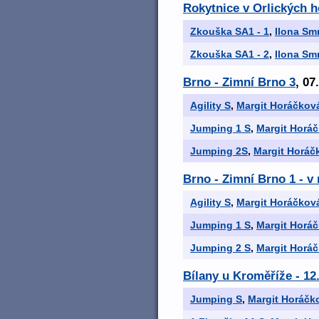
Rokytnice v Orlických h
Zkouška SA1 - 1
,
Ilona Sm
Zkouška SA1 - 2
,
Ilona Sm
Brno - Zimní Brno 3
, 07
Agility S
,
Margit Horáčkov
Jumping 1 S
,
Margit Horá
Jumping 2S
,
Margit Horáč
Brno - Zimní Brno 1 - 
Agility S
,
Margit Horáčkov
Jumping 1 S
,
Margit Horá
Jumping 2 S
,
Margit Horá
Bílany u Kroměříže - 12
Jumping S
,
Margit Horáčk