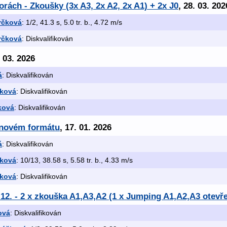
orách - Zkoušky (3x A3, 2x A2, 2x A1) + 2x J0
, 28. 03. 202
rčková
: 1/2, 41.3 s, 5.0 tr. b., 4.72 m/s
rčková
: Diskvalifikován
. 03. 2026
á
: Diskvalifikován
čková
: Diskvalifikován
ková
: Diskvalifikován
v novém formátu
, 17. 01. 2026
á
: Diskvalifikován
čková
: 10/13, 38.58 s, 5.58 tr. b., 4.33 m/s
čková
: Diskvalifikován
.12. - 2 x zkouška A1,A3,A2 (1 x Jumping A1,A2,A3 otevře
ová
: Diskvalifikován