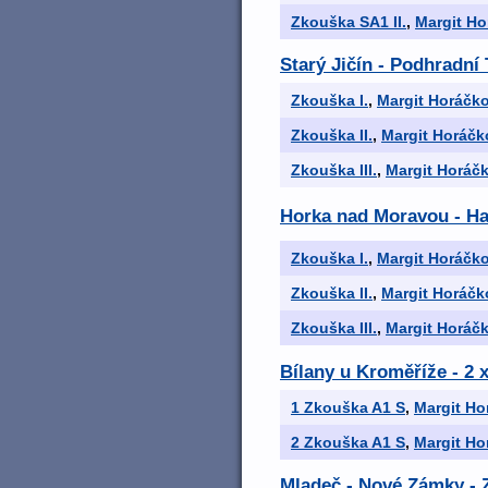
Zkouška SA1 II.
,
Margit H
Starý Jičín - Podhradn
Zkouška I.
,
Margit Horáčk
Zkouška II.
,
Margit Horáčk
Zkouška III.
,
Margit Horáč
Horka nad Moravou - Hav
Zkouška I.
,
Margit Horáčk
Zkouška II.
,
Margit Horáčk
Zkouška III.
,
Margit Horáč
Bílany u Kroměříže - 2
1 Zkouška A1 S
,
Margit Ho
2 Zkouška A1 S
,
Margit Ho
Mladeč - Nové Zámky -