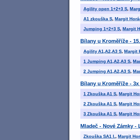
Agility open 1+2+3 S
,
Marg
A1 zkouška S
,
Margit Hor
Jumping 1+2+3 S
,
Margit 
Bílany u Kroměříže - 15
Agility A1,A2,A3 S
,
Margit
1 Jumping A1,A2,A3 S
,
Mar
2 Jumping A1,A2,A3 S
,
Mar
Bílany u Kroměříže - 3
1 Zkouška A1 S
,
Margit Ho
2 Zkouška A1 S
,
Margit Ho
3 Zkouška A1 S
,
Margit Ho
Mladeč - Nové Zámky - L
Zkouška SA1 I.
,
Margit Ho