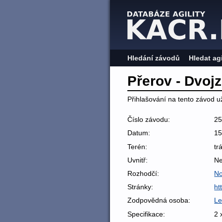
Hledání závodů
Hledat ag
Přerov - Dvoj
Přihlašování na tento závod už
Číslo závodu:
2
Datum:
15
Terén:
tr
Uvnitř:
N
Rozhodčí:
No
Stránky:
ht
Zodpovědná osoba:
Le
Specifikace:
2 