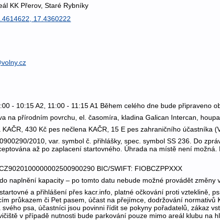
eál KK Přerov, Staré Rybníky
.4614622, 17.4360222
volny.cz
0:00 - 10:15 A2, 11:00 - 11:15 A1 Během celého dne bude připraveno obče
va na přírodním povrchu, el. časomíra, kladina Galican Intercan, hou
na KAČR, 430 Kč pes nečlena KAČR, 15 E pes zahraničního účastníka 
00900290/2010, var. symbol č. přihlášky, spec. symbol SS 236. Do zpr
ceptována až po zaplacení startovného. Úhrada na místě není možná. P
AN: CZ9020100000002500900290 BIC/SWIFT: FIOBCZPPXXX
do naplnění kapacity – po tomto datu nebude možné provádět změny ve 
artovné a přihlášení přes kacr.info, platné očkování proti vzteklině, psi
cím průkazem či Pet pasem, účast na přejímce, dodržování normativ
svého psa, účastníci jsou povinni řídit se pokyny pořadatelů, zákaz vstu
čiště v případě nutnosti bude parkování pouze mimo areál klubu na hlav