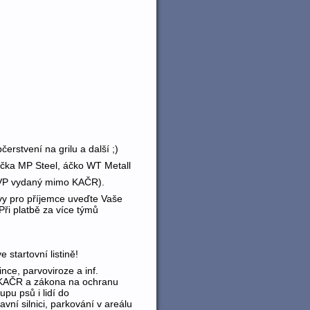
rstvení na grilu a další ;)
pačka MP Steel, áčko WT Metall
(VP vydaný mimo KAČR).
ávy pro příjemce uveďte Vaše
ři platbě za více týmů
startovní listině!
nce, parvoviroze a inf.
ů KAČR a zákona na ochranu
pu psů i lidí do
ní silnici, parkování v areálu