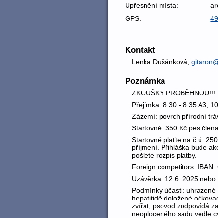
Upřesnění místa:
ar
GPS:
49
Kontakt
Lenka Dušánková,
gitaron@
Poznámka
ZKOUŠKY PROBĚHNOU!!!
Přejímka: 8:30 - 8:35 A3, 1
Zázemí: povrch přírodní trá
Startovné: 350 Kč pes čle
Startovné plaťte na č.ú. 25
příjmení. Přihláška bude ak
pošlete rozpis platby.
Foreign competitors: IB
Uzávěrka: 12.6. 2025 nebo 
Podmínky účasti: uhrazené st
hepatitidě doložené očkova
zvířat, psovod zodpovídá za 
neoploceného sadu vedle cvi