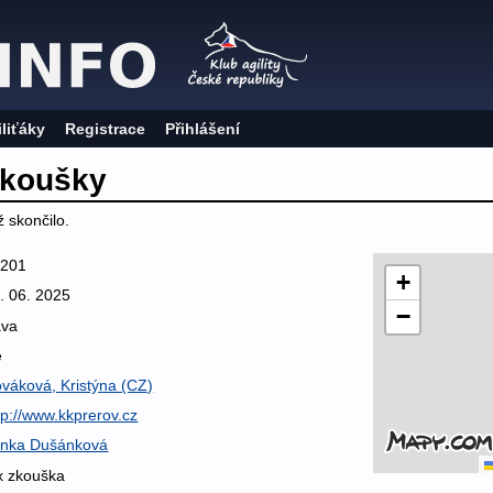
iliťáky
Registrace
Přihlášení
zkoušky
 skončilo.
5201
+
. 06. 2025
−
áva
e
váková, Kristýna (CZ)
tp://www.kkprerov.cz
nka Dušánková
x zkouška