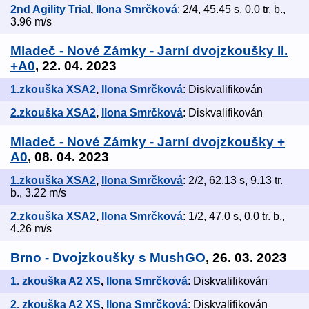
2nd Agility Trial
,
Ilona Smrčková
: 2/4, 45.45 s, 0.0 tr. b.,
3.96 m/s
Mladeč - Nové Zámky - Jarní dvojzkoušky II.
+A0
, 22. 04. 2023
1.zkouška XSA2
,
Ilona Smrčková
: Diskvalifikován
2.zkouška XSA2
,
Ilona Smrčková
: Diskvalifikován
Mladeč - Nové Zámky - Jarní dvojzkoušky +
A0
, 08. 04. 2023
1.zkouška XSA2
,
Ilona Smrčková
: 2/2, 62.13 s, 9.13 tr.
b., 3.22 m/s
2.zkouška XSA2
,
Ilona Smrčková
: 1/2, 47.0 s, 0.0 tr. b.,
4.26 m/s
Brno - Dvojzkoušky s MushGO
, 26. 03. 2023
1. zkouška A2 XS
,
Ilona Smrčková
: Diskvalifikován
2. zkouška A2 XS
,
Ilona Smrčková
: Diskvalifikován