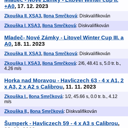
+A0
, 17. 12. 2023
Zkouška II. XSA3
,
Ilona Smrčková
: Diskvalifikován
Zkouška I. XSA3
,
Ilona Smrčková
: Diskvalifikován
Mladeč- Nové Zámky - Litovel Winter Cup III. a
A0
, 18. 11. 2023
Zkouška II. XSA3
,
Ilona Smrčková
: Diskvalifikován
Zkouška I. XSA3
,
Ilona Smrčková
: 2/6, 48.41 s, 5.0 tr. b.,
4.26 m/s
Horka nad Moravou - Havliczech 63 - 4 x A1, 2
x A3, 2 x A2 s Calibrou
, 11. 11. 2023
Zkouška I.
,
Ilona Smrčková
: 1/2, 45.66 s, 0.0 tr. b., 4.12
m/s
Zkouška II,
,
Ilona Smrčková
: Diskvalifikován
Šumperk - Havliczech 59 - 4 x A3 s Calibrou
,