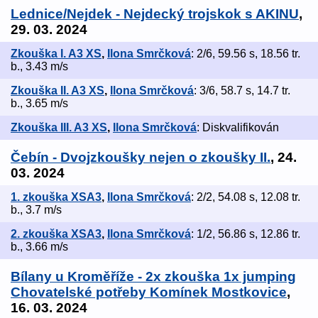
Lednice/Nejdek - Nejdecký trojskok s AKINU
,
29. 03. 2024
Zkouška I. A3 XS
,
Ilona Smrčková
: 2/6, 59.56 s, 18.56 tr.
b., 3.43 m/s
Zkouška II. A3 XS
,
Ilona Smrčková
: 3/6, 58.7 s, 14.7 tr.
b., 3.65 m/s
Zkouška III. A3 XS
,
Ilona Smrčková
: Diskvalifikován
Čebín - Dvojzkoušky nejen o zkoušky II.
, 24.
03. 2024
1. zkouška XSA3
,
Ilona Smrčková
: 2/2, 54.08 s, 12.08 tr.
b., 3.7 m/s
2. zkouška XSA3
,
Ilona Smrčková
: 1/2, 56.86 s, 12.86 tr.
b., 3.66 m/s
Bílany u Kroměříže - 2x zkouška 1x jumping
Chovatelské potřeby Komínek Mostkovice
,
16. 03. 2024