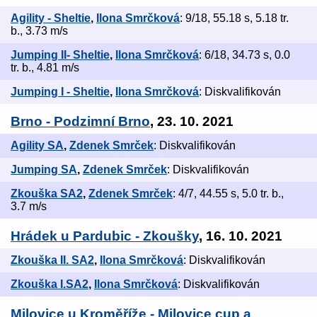
Agility - Sheltie
,
Ilona Smrčková
: 9/18, 55.18 s, 5.18 tr.
b., 3.73 m/s
Jumping II- Sheltie
,
Ilona Smrčková
: 6/18, 34.73 s, 0.0
tr. b., 4.81 m/s
Jumping I - Sheltie
,
Ilona Smrčková
: Diskvalifikován
Brno - Podzimní Brno
, 23. 10. 2021
Agility SA
,
Zdenek Smrček
: Diskvalifikován
Jumping SA
,
Zdenek Smrček
: Diskvalifikován
Zkouška SA2
,
Zdenek Smrček
: 4/7, 44.55 s, 5.0 tr. b.,
3.7 m/s
Hrádek u Pardubic - Zkoušky
, 16. 10. 2021
Zkouška II. SA2
,
Ilona Smrčková
: Diskvalifikován
Zkouška I.SA2
,
Ilona Smrčková
: Diskvalifikován
Milovice u Kroměříže - Milovice cup a