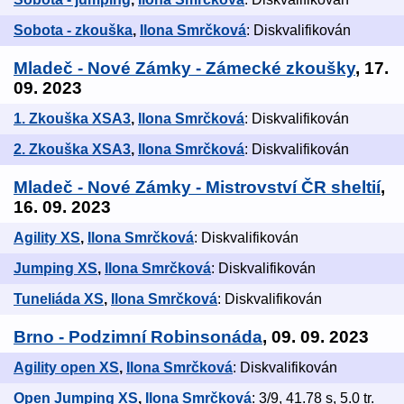
Sobota - zkouška
,
Ilona Smrčková
: Diskvalifikován
Mladeč - Nové Zámky - Zámecké zkoušky
, 17.
09. 2023
1. Zkouška XSA3
,
Ilona Smrčková
: Diskvalifikován
2. Zkouška XSA3
,
Ilona Smrčková
: Diskvalifikován
Mladeč - Nové Zámky - Mistrovství ČR sheltií
,
16. 09. 2023
Agility XS
,
Ilona Smrčková
: Diskvalifikován
Jumping XS
,
Ilona Smrčková
: Diskvalifikován
Tuneliáda XS
,
Ilona Smrčková
: Diskvalifikován
Brno - Podzimní Robinsonáda
, 09. 09. 2023
Agility open XS
,
Ilona Smrčková
: Diskvalifikován
Open Jumping XS
,
Ilona Smrčková
: 3/9, 41.78 s, 5.0 tr.