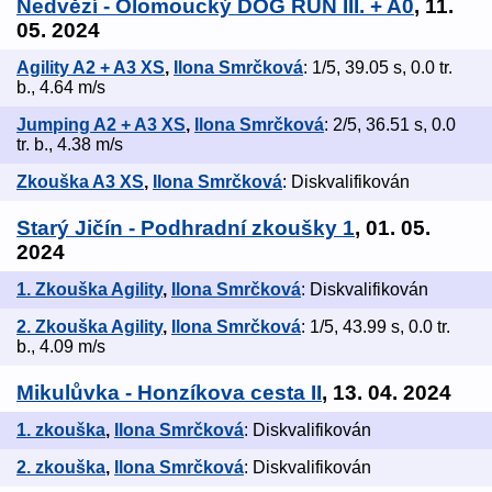
Nedvězí - Olomoucký DOG RUN III. + A0
, 11.
05. 2024
Agility A2 + A3 XS
,
Ilona Smrčková
: 1/5, 39.05 s, 0.0 tr.
b., 4.64 m/s
Jumping A2 + A3 XS
,
Ilona Smrčková
: 2/5, 36.51 s, 0.0
tr. b., 4.38 m/s
Zkouška A3 XS
,
Ilona Smrčková
: Diskvalifikován
Starý Jičín - Podhradní zkoušky 1
, 01. 05.
2024
1. Zkouška Agility
,
Ilona Smrčková
: Diskvalifikován
2. Zkouška Agility
,
Ilona Smrčková
: 1/5, 43.99 s, 0.0 tr.
b., 4.09 m/s
Mikulůvka - Honzíkova cesta II
, 13. 04. 2024
1. zkouška
,
Ilona Smrčková
: Diskvalifikován
2. zkouška
,
Ilona Smrčková
: Diskvalifikován