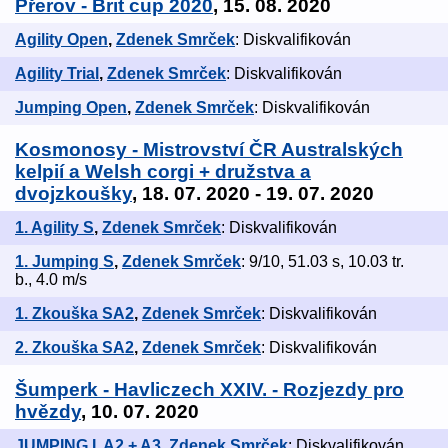
Přerov - Brit cup 2020
, 15. 08. 2020
Agility Open
,
Zdenek Smrček
: Diskvalifikován
Agility Trial
,
Zdenek Smrček
: Diskvalifikován
Jumping Open
,
Zdenek Smrček
: Diskvalifikován
Kosmonosy - Mistrovství ČR Australských
kelpií a Welsh corgi + družstva a
dvojzkoušky
, 18. 07. 2020 - 19. 07. 2020
1. Agility S
,
Zdenek Smrček
: Diskvalifikován
1. Jumping S
,
Zdenek Smrček
: 9/10, 51.03 s, 10.03 tr.
b., 4.0 m/s
1. Zkouška SA2
,
Zdenek Smrček
: Diskvalifikován
2. Zkouška SA2
,
Zdenek Smrček
: Diskvalifikován
Šumperk - Havliczech XXIV. - Rozjezdy pro
hvězdy
, 10. 07. 2020
JUMPING I. A2 + A3
,
Zdenek Smrček
: Diskvalifikován