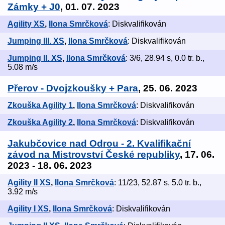
Zámky + J0
, 01. 07. 2023
Agility XS
,
Ilona Smrčková
: Diskvalifikován
Jumping III. XS
,
Ilona Smrčková
: Diskvalifikován
Jumping II. XS
,
Ilona Smrčková
: 3/6, 28.94 s, 0.0 tr. b.,
5.08 m/s
Přerov - Dvojzkoušky + Para
, 25. 06. 2023
Zkouška Agility 1
,
Ilona Smrčková
: Diskvalifikován
Zkouška Agility 2
,
Ilona Smrčková
: Diskvalifikován
Jakubčovice nad Odrou - 2. Kvalifikační
závod na Mistrovství České republiky
, 17. 06.
2023 - 18. 06. 2023
Agility II XS
,
Ilona Smrčková
: 11/23, 52.87 s, 5.0 tr. b.,
3.92 m/s
Agility I XS
,
Ilona Smrčková
: Diskvalifikován