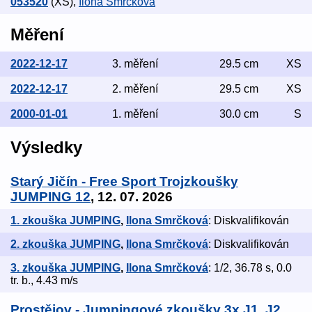
053520
(XS)
,
Ilona Smrčková
Měření
2022-12-17
3. měření
29.5 cm
XS
2022-12-17
2. měření
29.5 cm
XS
2000-01-01
1. měření
30.0 cm
S
Výsledky
Starý Jičín - Free Sport Trojzkoušky
JUMPING 12
, 12. 07. 2026
1. zkouška JUMPING
,
Ilona Smrčková
: Diskvalifikován
2. zkouška JUMPING
,
Ilona Smrčková
: Diskvalifikován
3. zkouška JUMPING
,
Ilona Smrčková
: 1/2, 36.78 s, 0.0
tr. b., 4.43 m/s
Prostějov - Jumpingové zkoušky 3x J1, J2,