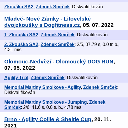
Zkouška SA2
,
Zdenek Smrček
: Diskvalifikován
Mladeč- Nové Zámky - Litovelské
dvojzkoušky s Dogfitness.cz
, 05. 07. 2022
1. Zkouška SA2
,
Zdenek Smrček
: Diskvalifikován
2. Zkouška SA2
,
Zdenek Smrček
: 2/5, 37.79 s, 0.0 tr. b.,
4.31 m/s
Olomouc-Nedvězí - Olomoucký DOG RUN
,
07. 05. 2022
Agility Trial
,
Zdenek Smrček
: Diskvalifikován
Memorial Martiny Smolkove - Agility
,
Zdenek Smrček
:
Diskvalifikován
Memorial Martiny Smolkove - Jumping
,
Zdenek
Smrček
: 2/6, 41.6 s, 0.0 tr. b., 4.78 m/s
Brno - Agility Collie & Sheltie Cup
, 20. 11.
2021