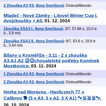
2 Zkouška A3 XS
,
Ilona Smrčková
: Diskvalifikován
Mladeč - Nové Zámky - Litovel Winter Cup I.
dvojzkoušky + A0
, 01. 12. 2024
Zkouška XSA3 I.
,
Ilona Smrčková
: 3/7, 57.66 s, 10.0 tr.
b., 3.8 m/s
Zkouška XSA3 II.
,
Ilona Smrčková
: 6/7, 63.6 s, 18.6 tr.
b., 3.44 m/s
Bílany u Kroměříže - 3.11 - 2 x zkouška
A3,A1,A2 😉😉chovatelské potřeby Komínek
Mostkovice
, 03. 11. 2024
1 Zkouška A3 XS
,
Ilona Smrčková
: Diskvalifikován
2 Zkouška A3 XS
,
Ilona Smrčková
: Diskvalifikován
Horka nad Moravou - Havliczech 77 s
Calibrou 🐕 (3 x A3, 3 x A2, 3 X A1) 🐾🥇🥈🥉🐾
,
26. 10. 2024