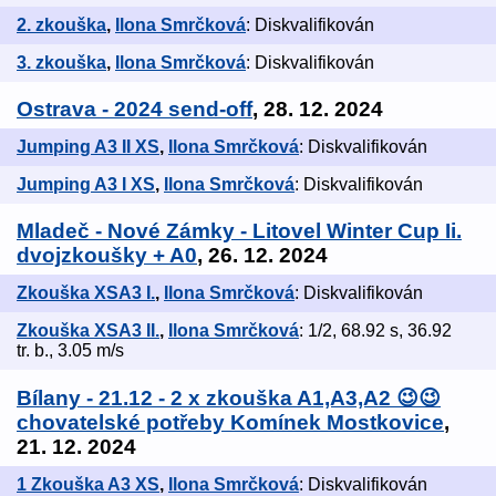
2. zkouška
,
Ilona Smrčková
: Diskvalifikován
3. zkouška
,
Ilona Smrčková
: Diskvalifikován
Ostrava - 2024 send-off
, 28. 12. 2024
Jumping A3 II XS
,
Ilona Smrčková
: Diskvalifikován
Jumping A3 I XS
,
Ilona Smrčková
: Diskvalifikován
Mladeč - Nové Zámky - Litovel Winter Cup Ii.
dvojzkoušky + A0
, 26. 12. 2024
Zkouška XSA3 I.
,
Ilona Smrčková
: Diskvalifikován
Zkouška XSA3 II.
,
Ilona Smrčková
: 1/2, 68.92 s, 36.92
tr. b., 3.05 m/s
Bílany - 21.12 - 2 x zkouška A1,A3,A2 😉😉
chovatelské potřeby Komínek Mostkovice
,
21. 12. 2024
1 Zkouška A3 XS
,
Ilona Smrčková
: Diskvalifikován