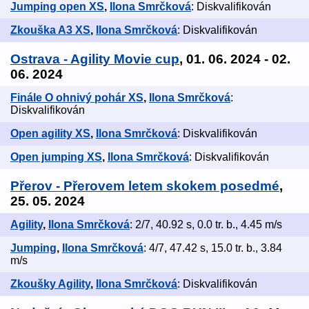
Jumping open XS
,
Ilona Smrčková
: Diskvalifikován
Zkouška A3 XS
,
Ilona Smrčková
: Diskvalifikován
Ostrava - Agility Movie cup
, 01. 06. 2024 - 02.
06. 2024
Finále O ohnivý pohár XS
,
Ilona Smrčková
:
Diskvalifikován
Open agility XS
,
Ilona Smrčková
: Diskvalifikován
Open jumping XS
,
Ilona Smrčková
: Diskvalifikován
Přerov - Přerovem letem skokem posedmé
,
25. 05. 2024
Agility
,
Ilona Smrčková
: 2/7, 40.92 s, 0.0 tr. b., 4.45 m/s
Jumping
,
Ilona Smrčková
: 4/7, 47.42 s, 15.0 tr. b., 3.84
m/s
Zkoušky Agility
,
Ilona Smrčková
: Diskvalifikován