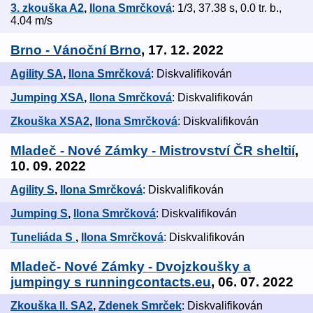
3. zkouška A2
,
Ilona Smrčková
: 1/3, 37.38 s, 0.0 tr. b.,
4.04 m/s
Brno - Vánoční Brno
, 17. 12. 2022
Agility SA
,
Ilona Smrčková
: Diskvalifikován
Jumping XSA
,
Ilona Smrčková
: Diskvalifikován
Zkouška XSA2
,
Ilona Smrčková
: Diskvalifikován
Mladeč - Nové Zámky - Mistrovství ČR sheltií
,
10. 09. 2022
Agility S
,
Ilona Smrčková
: Diskvalifikován
Jumping S
,
Ilona Smrčková
: Diskvalifikován
Tuneliáda S
,
Ilona Smrčková
: Diskvalifikován
Mladeč- Nové Zámky - Dvojzkoušky a
jumpingy s runningcontacts.eu
, 06. 07. 2022
Zkouška II. SA2
,
Zdenek Smrček
: Diskvalifikován