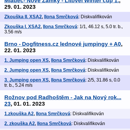
Mladeč- Nové Zámky - Litovel Winter cup 1.
,
29. 01. 2023
Zkouška II. XSA2
,
Ilona Smrčková
: Diskvalifikován
Zkouška I. XSA2
,
Ilona Smrčková
: 1/1, 46.12 s, 5.0 tr. b.,
3.56 m/s
Brno - Dogfitness.cz lednové jumpingy + A0
,
22. 01. 2023
1. Jumping open XS
,
Ilona Smrčková
: Diskvalifikován
2. Jumping open XS
,
Ilona Smrčková
: Diskvalifikován
3. Jumping open XS
,
Ilona Smrčková
: 2/5, 31.86 s, 0.0
tr. b., 5.24 m/s
Rožnov pod Radhoštěm - Jak na Nový rok...
23
, 01. 01. 2023
1.zkouška A2
,
Ilona Smrčková
: Diskvalifikován
2. zkouška A2
,
Ilona Smrčková
: Diskvalifikován