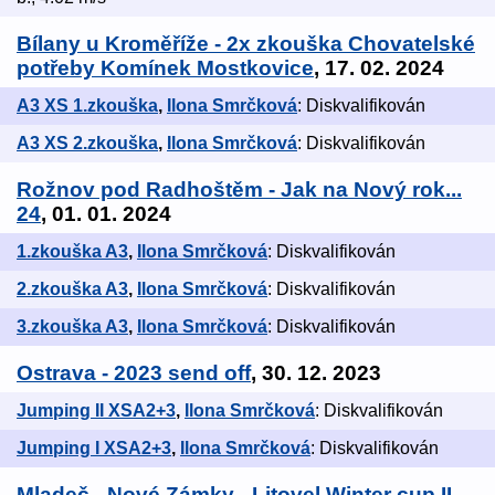
Bílany u Kroměříže - 2x zkouška Chovatelské
potřeby Komínek Mostkovice
, 17. 02. 2024
A3 XS 1.zkouška
,
Ilona Smrčková
: Diskvalifikován
A3 XS 2.zkouška
,
Ilona Smrčková
: Diskvalifikován
Rožnov pod Radhoštěm - Jak na Nový rok...
24
, 01. 01. 2024
1.zkouška A3
,
Ilona Smrčková
: Diskvalifikován
2.zkouška A3
,
Ilona Smrčková
: Diskvalifikován
3.zkouška A3
,
Ilona Smrčková
: Diskvalifikován
Ostrava - 2023 send off
, 30. 12. 2023
Jumping II XSA2+3
,
Ilona Smrčková
: Diskvalifikován
Jumping I XSA2+3
,
Ilona Smrčková
: Diskvalifikován
Mladeč - Nové Zámky - Litovel Winter cup II.