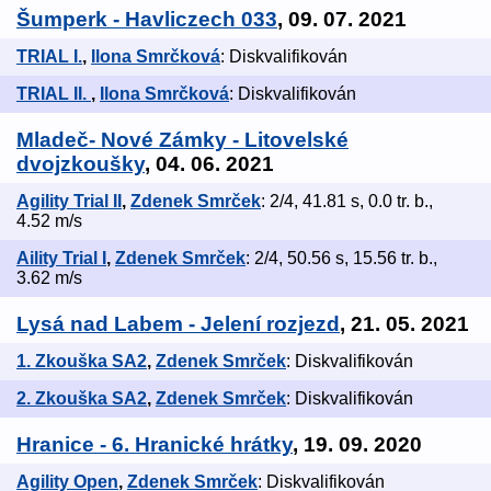
Šumperk - Havliczech 033
, 09. 07. 2021
TRIAL I.
,
Ilona Smrčková
: Diskvalifikován
TRIAL II.
,
Ilona Smrčková
: Diskvalifikován
Mladeč- Nové Zámky - Litovelské
dvojzkoušky
, 04. 06. 2021
Agility Trial II
,
Zdenek Smrček
: 2/4, 41.81 s, 0.0 tr. b.,
4.52 m/s
Aility Trial I
,
Zdenek Smrček
: 2/4, 50.56 s, 15.56 tr. b.,
3.62 m/s
Lysá nad Labem - Jelení rozjezd
, 21. 05. 2021
1. Zkouška SA2
,
Zdenek Smrček
: Diskvalifikován
2. Zkouška SA2
,
Zdenek Smrček
: Diskvalifikován
Hranice - 6. Hranické hrátky
, 19. 09. 2020
Agility Open
,
Zdenek Smrček
: Diskvalifikován