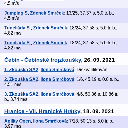
4.5 m/s
Jumping S
,
Zdenek Smrček
: 13/25, 37.37 s, 5.0 tr. b.,
4.5 m/s
Tuneliáda S
,
Zdenek Smrček
: 18/24, 37.58 s, 5.0 tr. b.,
4.82 m/s
Tuneliáda S
,
Zdenek Smrček
: 18/24, 37.58 s, 5.0 tr. b.,
4.82 m/s
Čebín - Čebínské trojzkoušky
, 26. 09. 2021
1. Zkouška SA2
,
Ilona Smrčková
: Diskvalifikován
2. Zkouška SA2
,
Ilona Smrčková
: 1/6, 45.19 s, 0.0 tr. b.,
4.51 m/s
3. Zkouška SA2
,
Ilona Smrčková
: 4/6, 50.86 s, 10.86 tr.
b., 3.74 m/s
Hranice - VII. Hranické Hrátky
, 18. 09. 2021
Agility Open
,
Ilona Smrčková
: 7/18, 50.13 s, 5.0 tr. b.,
3.97 m/s