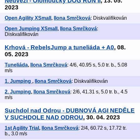
Nedvězí - Olomoucký DOG RUN II
, 13. 05.
2023
Open Agility XSmall
,
Ilona Smrčková
: Diskvalifikován
Open Jumping XSmall
,
Ilona Smrčková
:
Diskvalifikován
Krhová - RebelsJump a tuneliáda + A0
, 08.
05. 2023
Tuneliáda
,
Ilona Smrčková
: 4/6, 40.95 s, 5.0 tr. b., 5.08
m/s
1. Jumping
,
Ilona Smrčková
: Diskvalifikován
2. Jumping
,
Ilona Smrčková
: 2/6, 41.31 s, 5.0 tr. b., 4.5
m/s
Suchdol nad Odrou - DUBNOVÁ AGI NEDĚLE
V SUCHDOLE NAD ODROU
, 30. 04. 2023
1st Agility Trial
,
Ilona Smrčková
: 2/4, 60.72 s, 17.72 tr.
b., 3.0 m/s