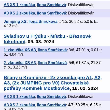
A3 XS 1.zkouška
,
Ilona Smrčková
: Diskvalifikován
A3 XS 2.zkouška
,
Ilona Smrčková
: Diskvalifikován
Jumping XS
,
Ilona Smrčková
: 5/15, 36.32 s, 5.0 tr. b.,
4.13 m/s
Sviadnov u Frýdku - Místku - Březnové
tukobraní
, 09. 03. 2024
1. zkouška XS A3
,
Ilona Smrčková
: 3/6, 47.01 s, 0.01 tr.
b., 4.04 m/s
2. zkouška XS A3
,
Ilona Smrčková
: 5/6, 61.87 s, 21.87
tr. b., 3.23 m/s
Bílany u Kroměříže - 2x zkouška pro A1, A2,
A3, (2x JUMPING pro V0) Chovatelské
potřeby Komínek Mostkovice
, 18. 02. 2024
A3 XS 1.zkouška
,
Ilona Smrčková
: Diskvalifikován
A3 XS 2.zkouška
,
Ilona Smrčková
: 4/7, 50.25 s, 6.25 tr.
b., 4.02 m/s