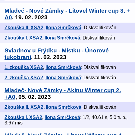
Mladeč - Nové Zámky - Litovel Winter cup 3. +
A0
, 19. 02. 2023
Zkouška II. XSA2
,
Ilona Smrčková
: Diskvalifikován
Zkouška I. XSA2
,
Ilona Smrčková
: Diskvalifikován
Sviadnov u Frýdku - Místku - Únorové
tukobraní
, 11. 02. 2023
1. zkouška XSA2
,
Ilona Smrčková
: Diskvalifikován
2. zkouška XSA2
,
Ilona Smrčková
: Diskvalifikován
Mladeč- Nové Zámky - Akinu Winter cup 2.
+A0
, 05. 02. 2023
Zkouška II. XSA2
,
Ilona Smrčková
: Diskvalifikován
Zkouška I. XSA2
,
Ilona Smrčková
: 1/2, 40.61 s, 5.0 tr. b.,
3.67 m/s