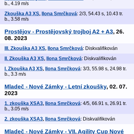
b., 4.19 m/s
Zkouška A3 XS
,
Ilona Smrčková
: 2/3, 54.43 s, 10.43 tr.
b., 3.58 m/s
Prostějov - Prostějovský trojboj A2 + A3
, 26.
08. 2023
III. Zkouška A3 XS
,
Ilona Smrčková
: Diskvalifikován
II. Zkouška A3 XS
,
Ilona Smrčková
: Diskvalifikován
I. Zkouška A3 XS
,
Ilona Smrčková
: 3/3, 55.98 s, 24.98 tr.
b., 3.3 m/s
Mladeč - Nové Zámky - Letní zkoušky
, 02. 07.
2023
1. zkouška XSA3
,
Ilona Smrčková
: 4/5, 66.91 s, 26.91 tr.
b., 3.05 m/s
2. zkouška XSA3
,
Ilona Smrčková
: Diskvalifikován
Mladeč - Nové Zámky - VII. Agility Cup Nové