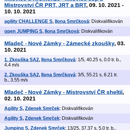
Mistrovství ČR PRT, JRT a BRT
, 09. 10. 2021 -
10. 10. 2021
agility CHALLENGE S
,
Ilona Smrčková
: Diskvalifikován
open JUMPING S
,
Ilona Smrčková
: Diskvalifikován
Mladeč - Nové Zámky - Zámecké zkoušky
, 03.
10. 2021
1. Zkouška SA2
,
Ilona Smrčková
: 1/5, 40.25 s, 0.0 tr. b.,
4.4 m/s
2. Zkouška SA2
,
Ilona Smrčková
: 3/5, 55.21 s, 6.21 tr.
b., 3.55 m/s
Mladeč - Nové Zámky - Mistrovství ČR sheltií
,
02. 10. 2021
Agility S
,
Zdenek Smrček
: Diskvalifikován
Agility S
,
Zdenek Smrček
: Diskvalifikován
Jumping S
,
Zdenek Smrček
: 13/25, 37.37 s, 5.0 tr. b.,