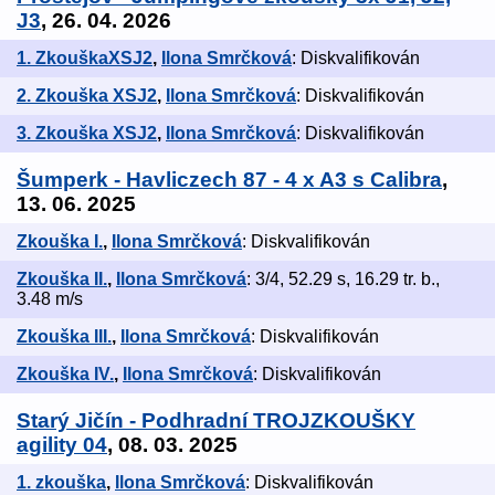
J3
, 26. 04. 2026
1. ZkouškaXSJ2
,
Ilona Smrčková
: Diskvalifikován
2. Zkouška XSJ2
,
Ilona Smrčková
: Diskvalifikován
3. Zkouška XSJ2
,
Ilona Smrčková
: Diskvalifikován
Šumperk - Havliczech 87 - 4 x A3 s Calibra
,
13. 06. 2025
Zkouška I.
,
Ilona Smrčková
: Diskvalifikován
Zkouška II.
,
Ilona Smrčková
: 3/4, 52.29 s, 16.29 tr. b.,
3.48 m/s
Zkouška III.
,
Ilona Smrčková
: Diskvalifikován
Zkouška IV.
,
Ilona Smrčková
: Diskvalifikován
Starý Jičín - Podhradní TROJZKOUŠKY
agility 04
, 08. 03. 2025
1. zkouška
,
Ilona Smrčková
: Diskvalifikován