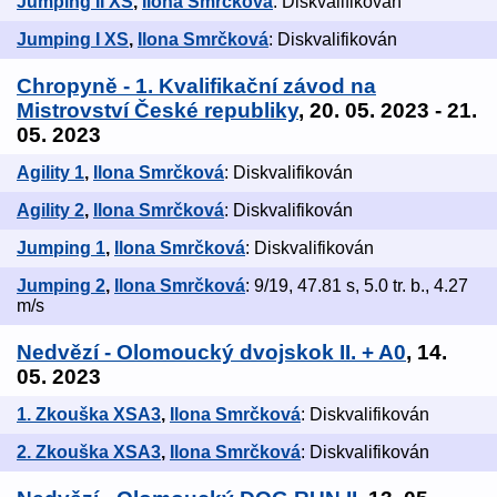
Jumping II XS
,
Ilona Smrčková
: Diskvalifikován
Jumping I XS
,
Ilona Smrčková
: Diskvalifikován
Chropyně - 1. Kvalifikační závod na
Mistrovství České republiky
, 20. 05. 2023 - 21.
05. 2023
Agility 1
,
Ilona Smrčková
: Diskvalifikován
Agility 2
,
Ilona Smrčková
: Diskvalifikován
Jumping 1
,
Ilona Smrčková
: Diskvalifikován
Jumping 2
,
Ilona Smrčková
: 9/19, 47.81 s, 5.0 tr. b., 4.27
m/s
Nedvězí - Olomoucký dvojskok II. + A0
, 14.
05. 2023
1. Zkouška XSA3
,
Ilona Smrčková
: Diskvalifikován
2. Zkouška XSA3
,
Ilona Smrčková
: Diskvalifikován