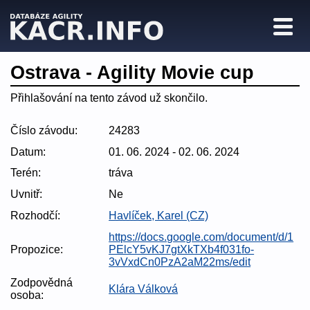
Ostrava - Agility Movie cup
Přihlašování na tento závod už skončilo.
Číslo závodu:
24283
Datum:
01. 06. 2024 - 02. 06. 2024
Terén:
tráva
Uvnitř:
Ne
Rozhodčí:
Havlíček, Karel (CZ)
https://docs.google.com/document/d/1
Propozice:
PElcY5vKJ7gtXkTXb4f031fo-
3vVxdCn0PzA2aM22ms/edit
Zodpovědná
Klára Válková
osoba: