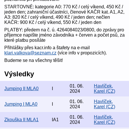
STARTOVNÉ: kategorie A0: 770 Kč / celý víkend, 450 Kč /
jeden den; zahraniční účastníci, členové KAČR kat. A1, A2,
A3: 820 Kč / celý víkend, 490 Kč / jeden den; nečlen
KAČR: 900 Kč / celý víkend, 550 Kč / jeden den
PLATBY: předem na č. ú. 4264084023/0800, do zprávy pro
příjemce napište jméno závodníka + červen a počet psů, za
které platbu posíláte
Přihlášky přes kacr.info a štafety na e-mail
klari.valkova@seznam.cz
(více info v propozicích).
Budeme se na všechny těšit!
Výsledky
01. 06.
Havlíček,
Jumping II MLA0
I
2024
Karel (CZ)
01. 06.
Havlíček,
Jumping I MLA0
I
2024
Karel (CZ)
01. 06.
Havlíček,
Zkouška II MLA1
IA1
2024
Karel (CZ)