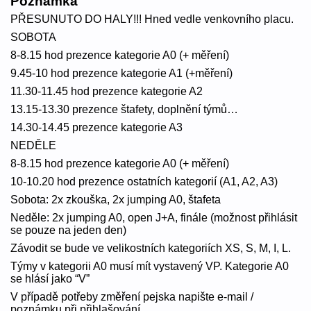
Poznámka
PŘESUNUTO DO HALY!!! Hned vedle venkovního placu.
SOBOTA
8-8.15 hod prezence kategorie A0 (+ měření)
9.45-10 hod prezence kategorie A1 (+měření)
11.30-11.45 hod prezence kategorie A2
13.15-13.30 prezence štafety, doplnění týmů…
14.30-14.45 prezence kategorie A3
NEDĚLE
8-8.15 hod prezence kategorie A0 (+ měření)
10-10.20 hod prezence ostatních kategorií (A1, A2, A3)
Sobota: 2x zkouška, 2x jumping A0, štafeta
Neděle: 2x jumping A0, open J+A, finále (možnost přihlásit
se pouze na jeden den)
Závodit se bude ve velikostních kategoriích XS, S, M, I, L.
Týmy v kategorii A0 musí mít vystavený VP. Kategorie A0
se hlásí jako “V”
V případě potřeby změření pejska napište e-mail /
poznámku při přihlašování.