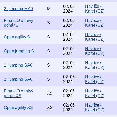
02. 06.
Havlíček,
2. jumping MA0
M
2024
Karel (CZ)
Finále O ohnivý
02. 06.
Havlíček,
S
pohár S
2024
Karel (CZ)
02. 06.
Havlíček,
Open agility S
S
2024
Karel (CZ)
02. 06.
Havlíček,
Open jumping S
S
2024
Karel (CZ)
02. 06.
Havlíček,
1. jumping SA0
S
2024
Karel (CZ)
02. 06.
Havlíček,
2. jumping SA0
S
2024
Karel (CZ)
Finále O ohnivý
02. 06.
Havlíček,
XS
pohár XS
2024
Karel (CZ)
02. 06.
Havlíček,
Open agility XS
XS
2024
Karel (CZ)