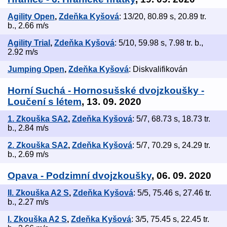
Agility Open
,
Zdeňka Kyšová
: 13/20, 80.89 s, 20.89 tr.
b., 2.66 m/s
Agility Trial
,
Zdeňka Kyšová
: 5/10, 59.98 s, 7.98 tr. b.,
2.92 m/s
Jumping Open
,
Zdeňka Kyšová
: Diskvalifikován
Horní Suchá - Hornosušské dvojzkoušky -
Loučení s létem
, 13. 09. 2020
1. Zkouška SA2
,
Zdeňka Kyšová
: 5/7, 68.73 s, 18.73 tr.
b., 2.84 m/s
2. Zkouška SA2
,
Zdeňka Kyšová
: 5/7, 70.29 s, 24.29 tr.
b., 2.69 m/s
Opava - Podzimní dvojzkoušky
, 06. 09. 2020
II. Zkouška A2 S
,
Zdeňka Kyšová
: 5/5, 75.46 s, 27.46 tr.
b., 2.27 m/s
I. Zkouška A2 S
,
Zdeňka Kyšová
: 3/5, 75.45 s, 22.45 tr.