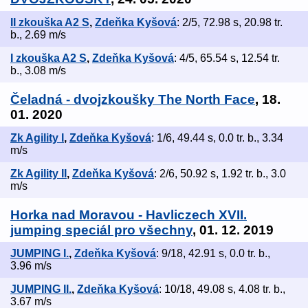
II zkouška A2 S
,
Zdeňka Kyšová
: 2/5, 72.98 s, 20.98 tr.
b., 2.69 m/s
I zkouška A2 S
,
Zdeňka Kyšová
: 4/5, 65.54 s, 12.54 tr.
b., 3.08 m/s
Čeladná - dvojzkoušky The North Face
, 18.
01. 2020
Zk Agility I
,
Zdeňka Kyšová
: 1/6, 49.44 s, 0.0 tr. b., 3.34
m/s
Zk Agility II
,
Zdeňka Kyšová
: 2/6, 50.92 s, 1.92 tr. b., 3.0
m/s
Horka nad Moravou - Havliczech XVII.
jumping speciál pro všechny
, 01. 12. 2019
JUMPING I.
,
Zdeňka Kyšová
: 9/18, 42.91 s, 0.0 tr. b.,
3.96 m/s
JUMPING II.
,
Zdeňka Kyšová
: 10/18, 49.08 s, 4.08 tr. b.,
3.67 m/s