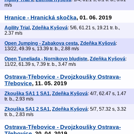
m/s
Hranice - Hranická skočka
, 01. 06. 2019
Agility Trial
,
Zdeňka Kyšová
: 5/6, 61.21 s, 19.21 tr. b.,
2.37 m/s
Open Jumping - Zabakova cesta
,
Zdeňka Kyšová
:
13/22, 49.39 s, 13.39 tr. b., 2.88 m/s
Open Tuneliada - Nornikovo bludiste
,
Zdeňka Kyšová
:
11/22, 61.39 s, 7.39 tr. b., 3.47 m/s
Ostrava-Třebovice - Dvojzkoušky Ostrava-
Třebovice
, 11. 05. 2019
Zkouška SA1 1 SA1
,
Zdeňka Kyšová
: 4/7, 62.47 s, 1.47
tr. b., 2.93 m/s
Zkouška SA1 2 SA1
,
Zdeňka Kyšová
: 5/7, 57.32 s, 3.32
tr. b., 2.83 m/s
Ostrava-Třebovice - Dvojzkoušky Ostrava-
Třebovice
, 20. 04. 2019