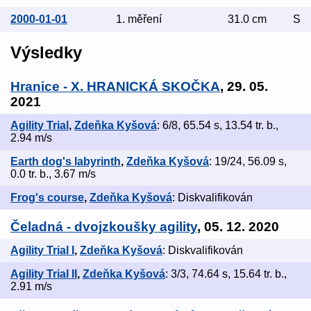
2000-01-01
1. měření
31.0 cm
S
Výsledky
Hranice - X. HRANICKÁ SKOČKA
, 29. 05.
2021
Agility Trial
,
Zdeňka Kyšová
: 6/8, 65.54 s, 13.54 tr. b.,
2.94 m/s
Earth dog's labyrinth
,
Zdeňka Kyšová
: 19/24, 56.09 s,
0.0 tr. b., 3.67 m/s
Frog's course
,
Zdeňka Kyšová
: Diskvalifikován
Čeladná - dvojzkoušky agility
, 05. 12. 2020
Agility Trial I
,
Zdeňka Kyšová
: Diskvalifikován
Agility Trial II
,
Zdeňka Kyšová
: 3/3, 74.64 s, 15.64 tr. b.,
2.91 m/s