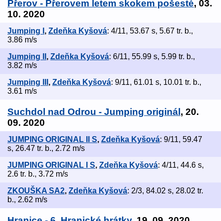
Přerov - Přerovem letem skokem pošesté
, 03.
10. 2020
Jumping I
,
Zdeňka Kyšová
: 4/11, 53.67 s, 5.67 tr. b.,
3.86 m/s
Jumping II
,
Zdeňka Kyšová
: 6/11, 55.99 s, 5.99 tr. b.,
3.82 m/s
Jumping III
,
Zdeňka Kyšová
: 9/11, 61.01 s, 10.01 tr. b.,
3.61 m/s
Suchdol nad Odrou - Jumping originál
, 20.
09. 2020
JUMPING ORIGINAL II S
,
Zdeňka Kyšová
: 9/11, 59.47
s, 26.47 tr. b., 2.72 m/s
JUMPING ORIGINAL I S
,
Zdeňka Kyšová
: 4/11, 44.6 s,
2.6 tr. b., 3.72 m/s
ZKOUŠKA SA2
,
Zdeňka Kyšová
: 2/3, 84.02 s, 28.02 tr.
b., 2.62 m/s
Hranice - 6. Hranické hrátky
, 19. 09. 2020