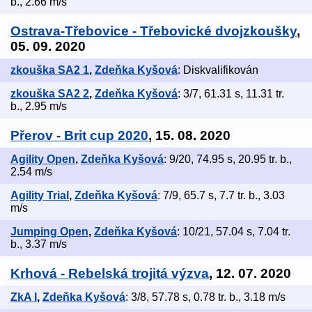
b., 2.66 m/s
Ostrava-Třebovice - Třebovické dvojzkoušky
,
05. 09. 2020
zkouška SA2 1
,
Zdeňka Kyšová
: Diskvalifikován
zkouška SA2 2
,
Zdeňka Kyšová
: 3/7, 61.31 s, 11.31 tr.
b., 2.95 m/s
Přerov - Brit cup 2020
, 15. 08. 2020
Agility Open
,
Zdeňka Kyšová
: 9/20, 74.95 s, 20.95 tr. b.,
2.54 m/s
Agility Trial
,
Zdeňka Kyšová
: 7/9, 65.7 s, 7.7 tr. b., 3.03
m/s
Jumping Open
,
Zdeňka Kyšová
: 10/21, 57.04 s, 7.04 tr.
b., 3.37 m/s
Krhová - Rebelská trojitá výzva
, 12. 07. 2020
ZkA I
,
Zdeňka Kyšová
: 3/8, 57.78 s, 0.78 tr. b., 3.18 m/s