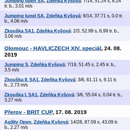
Jumping open SA
,
Zdeňka Kyšová
: 7/14, 51.24 s, 8.24
tr. b., 3.01 m/s
Jumping tunel SA
,
Zdeňka Kyšová
: 9/14, 37.71 s, 0.0 tr.
b., 4.06 m/s
Zkouška SA1
,
Zdeňka Kyšová
: 2/3, 52.99 s, 6.99 tr. b.,
3.06 m/s
Olomouc - HAVLICZECH XIV. speciál
, 24. 08.
2019
Jumping S
,
Zdeňka Kyšová
: 7/19, 51.45 s, 2.45 tr. b.,
3.5 m/s
Zkouška II. SA1
,
Zdeňka Kyšová
: 3/6, 61.11 s, 9.11 tr.
b., 2.73 m/s
Zkouška I. SA1
,
Zdeňka Kyšová
: 3/6, 55.04 s, 0.04 tr. b.,
3.27 m/s
Přerov - BRIT CUP
, 17. 08. 2019
Agility Open
,
Zdeňka Kyšová
: 14/28, 87.09 s, 43.09 tr.
b., 2.27 m/s