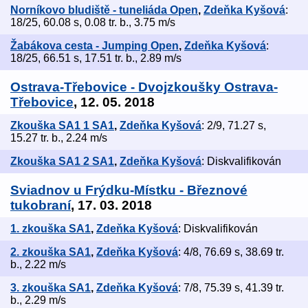
Norníkovo bludiště - tuneliáda Open
,
Zdeňka Kyšová
:
18/25, 60.08 s, 0.08 tr. b., 3.75 m/s
Žabákova cesta - Jumping Open
,
Zdeňka Kyšová
:
18/25, 66.51 s, 17.51 tr. b., 2.89 m/s
Ostrava-Třebovice - Dvojzkoušky Ostrava-
Třebovice
, 12. 05. 2018
Zkouška SA1 1 SA1
,
Zdeňka Kyšová
: 2/9, 71.27 s,
15.27 tr. b., 2.24 m/s
Zkouška SA1 2 SA1
,
Zdeňka Kyšová
: Diskvalifikován
Sviadnov u Frýdku-Místku - Březnové
tukobraní
, 17. 03. 2018
1. zkouška SA1
,
Zdeňka Kyšová
: Diskvalifikován
2. zkouška SA1
,
Zdeňka Kyšová
: 4/8, 76.69 s, 38.69 tr.
b., 2.22 m/s
3. zkouška SA1
,
Zdeňka Kyšová
: 7/8, 75.39 s, 41.39 tr.
b., 2.29 m/s