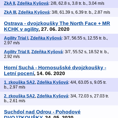
ZkA II
,
Zdeňka Kyšová
: 2/8, 62.8 s, 3.8 tr. b., 3.04 m/s
ZkA III
,
Zdeňka Kyšová
: 3/8, 61.39 s, 6.39 tr. b., 2.87 m/s
Ostrava - dvojzkoušky The North Face + MR
KCHK v agility
, 27. 06. 2020
Agility Trial I
,
Zdeňka Kyšová
: 3/7, 56.55 s, 12.55 tr. b.,
2.97 m/s
Agility Trial II
,
Zdeňka Kyšová
: 3/7, 55.52 s, 18.52 tr. b.,
2.92 m/s
Horní Suchá - Hornosušské dvojzkoušky -
Letní pocení
, 14. 06. 2020
1. zkouška SA2
,
Zdeňka Kyšová
: 4/4, 63.05 s, 9.05 tr.
b., 2.97 m/s
2. zkouška SA2
,
Zdeňka Kyšová
: 3/4, 72.03 s, 27.03 tr.
b., 2.61 m/s
Suchdol nad Odrou - Pohodové
DVOJZKOUŠKY
, 24. 05. 2020