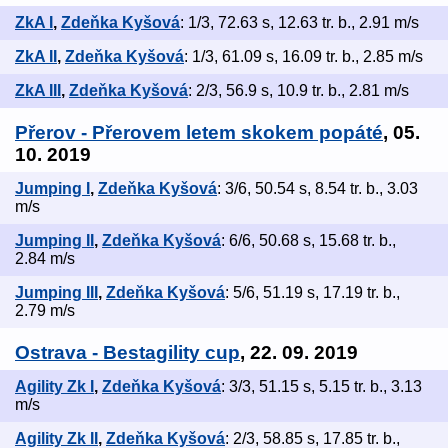
ZkA I
,
Zdeňka Kyšová
: 1/3, 72.63 s, 12.63 tr. b., 2.91 m/s
ZkA II
,
Zdeňka Kyšová
: 1/3, 61.09 s, 16.09 tr. b., 2.85 m/s
ZkA III
,
Zdeňka Kyšová
: 2/3, 56.9 s, 10.9 tr. b., 2.81 m/s
Přerov - Přerovem letem skokem popáté
, 05.
10. 2019
Jumping I
,
Zdeňka Kyšová
: 3/6, 50.54 s, 8.54 tr. b., 3.03
m/s
Jumping II
,
Zdeňka Kyšová
: 6/6, 50.68 s, 15.68 tr. b.,
2.84 m/s
Jumping III
,
Zdeňka Kyšová
: 5/6, 51.19 s, 17.19 tr. b.,
2.79 m/s
Ostrava - Bestagility cup
, 22. 09. 2019
Agility Zk I
,
Zdeňka Kyšová
: 3/3, 51.15 s, 5.15 tr. b., 3.13
m/s
Agility Zk II
,
Zdeňka Kyšová
: 2/3, 58.85 s, 17.85 tr. b.,