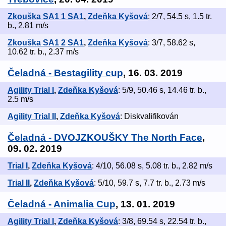
Zkouška SA1 1 SA1
,
Zdeňka Kyšová
: 2/7, 54.5 s, 1.5 tr.
b., 2.81 m/s
Zkouška SA1 2 SA1
,
Zdeňka Kyšová
: 3/7, 58.62 s,
10.62 tr. b., 2.37 m/s
Čeladná - Bestagility cup
, 16. 03. 2019
Agility Trial I
,
Zdeňka Kyšová
: 5/9, 50.46 s, 14.46 tr. b.,
2.5 m/s
Agility Trial II
,
Zdeňka Kyšová
: Diskvalifikován
Čeladná - DVOJZKOUŠKY The North Face
,
09. 02. 2019
Trial I
,
Zdeňka Kyšová
: 4/10, 56.08 s, 5.08 tr. b., 2.82 m/s
Trial II
,
Zdeňka Kyšová
: 5/10, 59.7 s, 7.7 tr. b., 2.73 m/s
Čeladná - Animalia Cup
, 13. 01. 2019
Agility Trial I
,
Zdeňka Kyšová
: 3/8, 69.54 s, 22.54 tr. b.,