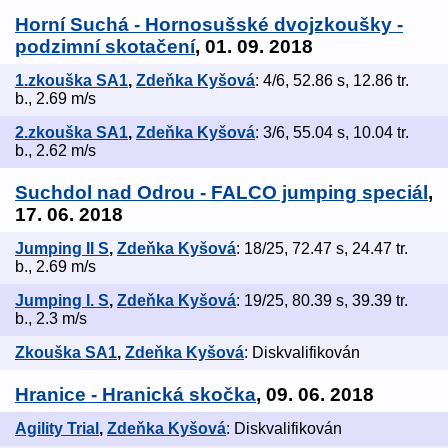
Horní Suchá - Hornosušské dvojzkoušky -
podzimní skotačení
, 01. 09. 2018
1.zkouška SA1
,
Zdeňka Kyšová
: 4/6, 52.86 s, 12.86 tr.
b., 2.69 m/s
2.zkouška SA1
,
Zdeňka Kyšová
: 3/6, 55.04 s, 10.04 tr.
b., 2.62 m/s
Suchdol nad Odrou - FALCO jumping speciál
,
17. 06. 2018
Jumping II S
,
Zdeňka Kyšová
: 18/25, 72.47 s, 24.47 tr.
b., 2.69 m/s
Jumping I. S
,
Zdeňka Kyšová
: 19/25, 80.39 s, 39.39 tr.
b., 2.3 m/s
Zkouška SA1
,
Zdeňka Kyšová
: Diskvalifikován
Hranice - Hranická skočka
, 09. 06. 2018
Agility Trial
,
Zdeňka Kyšová
: Diskvalifikován