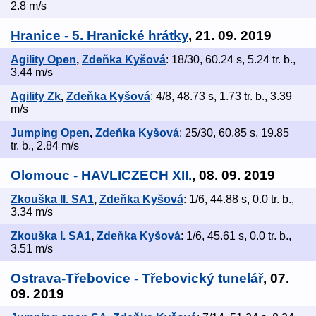
2.8 m/s
Hranice - 5. Hranické hrátky
, 21. 09. 2019
Agility Open
,
Zdeňka Kyšová
: 18/30, 60.24 s, 5.24 tr. b.,
3.44 m/s
Agility Zk
,
Zdeňka Kyšová
: 4/8, 48.73 s, 1.73 tr. b., 3.39
m/s
Jumping Open
,
Zdeňka Kyšová
: 25/30, 60.85 s, 19.85
tr. b., 2.84 m/s
Olomouc - HAVLICZECH XII.
, 08. 09. 2019
Zkouška II. SA1
,
Zdeňka Kyšová
: 1/6, 44.88 s, 0.0 tr. b.,
3.34 m/s
Zkouška I. SA1
,
Zdeňka Kyšová
: 1/6, 45.61 s, 0.0 tr. b.,
3.51 m/s
Ostrava-Třebovice - Třebovický tunelář
, 07.
09. 2019