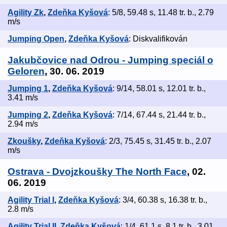
Agility Zk
,
Zdeňka Kyšová
: 5/8, 59.48 s, 11.48 tr. b., 2.79
m/s
Jumping Open
,
Zdeňka Kyšová
: Diskvalifikován
Jakubčovice nad Odrou - Jumping speciál o
Geloren
, 30. 06. 2019
Jumping 1
,
Zdeňka Kyšová
: 9/14, 58.01 s, 12.01 tr. b.,
3.41 m/s
Jumping 2
,
Zdeňka Kyšová
: 7/14, 67.44 s, 21.44 tr. b.,
2.94 m/s
Zkoušky
,
Zdeňka Kyšová
: 2/3, 75.45 s, 31.45 tr. b., 2.07
m/s
Ostrava - Dvojzkoušky The North Face
, 02.
06. 2019
Agility Trial I
,
Zdeňka Kyšová
: 3/4, 60.38 s, 16.38 tr. b.,
2.8 m/s
Agility Trial II
,
Zdeňka Kyšová
: 1/4, 61.1 s, 8.1 tr. b., 3.01