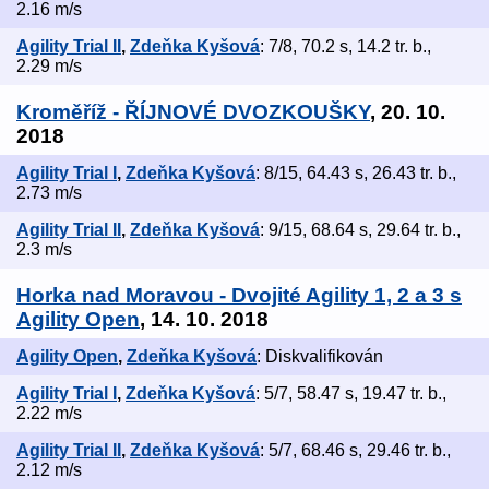
2.16 m/s
Agility Trial II
,
Zdeňka Kyšová
: 7/8, 70.2 s, 14.2 tr. b.,
2.29 m/s
Kroměříž - ŘÍJNOVÉ DVOZKOUŠKY
, 20. 10.
2018
Agility Trial I
,
Zdeňka Kyšová
: 8/15, 64.43 s, 26.43 tr. b.,
2.73 m/s
Agility Trial II
,
Zdeňka Kyšová
: 9/15, 68.64 s, 29.64 tr. b.,
2.3 m/s
Horka nad Moravou - Dvojité Agility 1, 2 a 3 s
Agility Open
, 14. 10. 2018
Agility Open
,
Zdeňka Kyšová
: Diskvalifikován
Agility Trial I
,
Zdeňka Kyšová
: 5/7, 58.47 s, 19.47 tr. b.,
2.22 m/s
Agility Trial II
,
Zdeňka Kyšová
: 5/7, 68.46 s, 29.46 tr. b.,
2.12 m/s