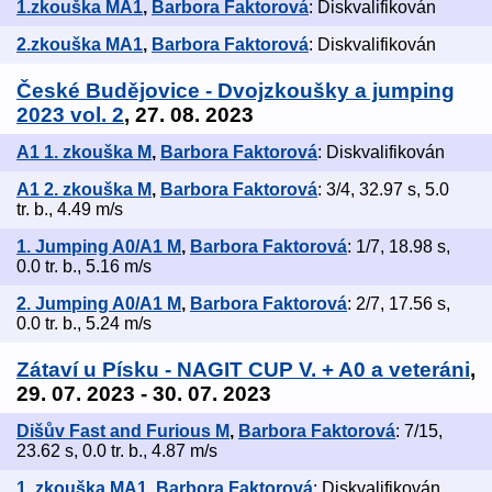
1.zkouška MA1
,
Barbora Faktorová
: Diskvalifikován
2.zkouška MA1
,
Barbora Faktorová
: Diskvalifikován
České Budějovice - Dvojzkoušky a jumping
2023 vol. 2
, 27. 08. 2023
A1 1. zkouška M
,
Barbora Faktorová
: Diskvalifikován
A1 2. zkouška M
,
Barbora Faktorová
: 3/4, 32.97 s, 5.0
tr. b., 4.49 m/s
1. Jumping A0/A1 M
,
Barbora Faktorová
: 1/7, 18.98 s,
0.0 tr. b., 5.16 m/s
2. Jumping A0/A1 M
,
Barbora Faktorová
: 2/7, 17.56 s,
0.0 tr. b., 5.24 m/s
Zátaví u Písku - NAGIT CUP V. + A0 a veteráni
,
29. 07. 2023 - 30. 07. 2023
Dišův Fast and Furious M
,
Barbora Faktorová
: 7/15,
23.62 s, 0.0 tr. b., 4.87 m/s
1. zkouška MA1
,
Barbora Faktorová
: Diskvalifikován