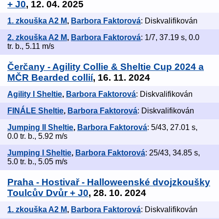
+ J0
, 12. 04. 2025
1. zkouška A2 M
,
Barbora Faktorová
: Diskvalifikován
2. zkouška A2 M
,
Barbora Faktorová
: 1/7, 37.19 s, 0.0
tr. b., 5.11 m/s
Čerčany - Agility Collie & Sheltie Cup 2024 a
MČR Bearded collií
, 16. 11. 2024
Agility I Sheltie
,
Barbora Faktorová
: Diskvalifikován
FINÁLE Sheltie
,
Barbora Faktorová
: Diskvalifikován
Jumping II Sheltie
,
Barbora Faktorová
: 5/43, 27.01 s,
0.0 tr. b., 5.92 m/s
Jumping I Sheltie
,
Barbora Faktorová
: 25/43, 34.85 s,
5.0 tr. b., 5.05 m/s
Praha - Hostivař - Halloweenské dvojzkoušky
Toulcův Dvůr + J0
, 28. 10. 2024
1. zkouška A2 M
,
Barbora Faktorová
: Diskvalifikován