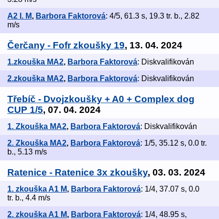
A2 I. M
,
Barbora Faktorová
: 4/5, 61.3 s, 19.3 tr. b., 2.82
m/s
Čerčany - Fofr zkoušky 19
, 13. 04. 2024
1.zkouška MA2
,
Barbora Faktorová
: Diskvalifikován
2.zkouška MA2
,
Barbora Faktorová
: Diskvalifikován
Třebíč - Dvojzkoušky + A0 + Complex dog
CUP 1/5
, 07. 04. 2024
1. Zkouška MA2
,
Barbora Faktorová
: Diskvalifikován
2. Zkouška MA2
,
Barbora Faktorová
: 1/5, 35.12 s, 0.0 tr.
b., 5.13 m/s
Ratenice - Ratenice 3x zkoušky
, 03. 03. 2024
1. zkouška A1 M
,
Barbora Faktorová
: 1/4, 37.07 s, 0.0
tr. b., 4.4 m/s
2. zkouška A1 M
,
Barbora Faktorová
: 1/4, 48.95 s,