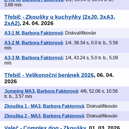
3.68 m/s
Třebíč - Zkoušky u kuchyňky (2xJ0, 3xA3,
2xA2)
, 24. 04. 2026
A3-1 M
,
Barbora Faktorová
: Diskvalifikován
A3-2 M
,
Barbora Faktorová
: 1/4, 38.34 s, 0.0 tr. b., 5.56
m/s
A3-3 M
,
Barbora Faktorová
: 1/4, 43.24 s, 5.0 tr. b., 5.09
m/s
Třebíč - Velikonoční beránek 2026
, 06. 04.
2026
Jumping MA3
,
Barbora Faktorová
: 4/6, 52.06 s, 10.56
tr. b., 3.57 m/s
Zkouška 1 - MA3
,
Barbora Faktorová
: Diskvalifikován
Zkouška 2 - MA3
,
Barbora Faktorová
: Diskvalifikován
Valeč - Complex dog - Zkoušky
, 01. 03. 2026