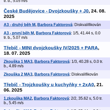
tr. b., 5.05 m/s
České Budějovice - Dvojzkoušky + J0
, 24. 08.
2025
A3 - druhý běh M
,
Barbora Faktorová
: Diskvalifikován
A3 - první běh M
,
Barbora Faktorová
: 1/5, 41.44 s, 0.0
tr. b., 5.07 m/s
Třebíč - MINI dvojzkoušky IV/2025 + PARA
,
18. 07. 2025
Zkouška 1 MA3
,
Barbora Faktorová
: 1/3, 40.28 s, 0.0 tr.
b., 4.89 m/s
Zkouška 2 MA3
,
Barbora Faktorová
: Diskvalifikován
Třebíč - Trojzkoušky u kuchyňky + 2xA0
, 21.
06. 2025
1.zkouška MA2
,
Barbora Faktorová
: 2/2, 35.62 s, 5.0 tr.
b., 5.45 m/s