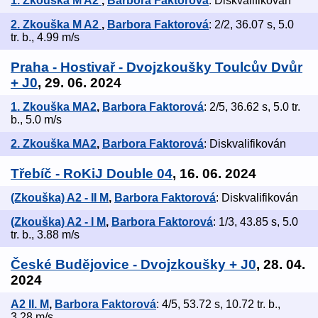
1. Zkouška M A2
,
Barbora Faktorová
: Diskvalifikován
2. Zkouška M A2
,
Barbora Faktorová
: 2/2, 36.07 s, 5.0
tr. b., 4.99 m/s
Praha - Hostivař - Dvojzkoušky Toulcův Dvůr
+ J0
, 29. 06. 2024
1. Zkouška MA2
,
Barbora Faktorová
: 2/5, 36.62 s, 5.0 tr.
b., 5.0 m/s
2. Zkouška MA2
,
Barbora Faktorová
: Diskvalifikován
Třebíč - RoKiJ Double 04
, 16. 06. 2024
(Zkouška) A2 - II M
,
Barbora Faktorová
: Diskvalifikován
(Zkouška) A2 - I M
,
Barbora Faktorová
: 1/3, 43.85 s, 5.0
tr. b., 3.88 m/s
České Budějovice - Dvojzkoušky + J0
, 28. 04.
2024
A2 II. M
,
Barbora Faktorová
: 4/5, 53.72 s, 10.72 tr. b.,
3.28 m/s