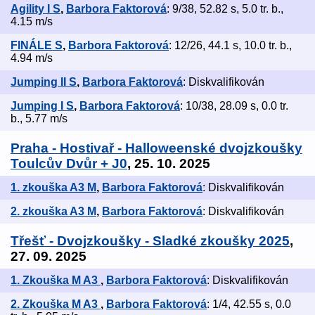
Agility I S
,
Barbora Faktorová
: 9/38, 52.82 s, 5.0 tr. b.,
4.15 m/s
FINÁLE S
,
Barbora Faktorová
: 12/26, 44.1 s, 10.0 tr. b.,
4.94 m/s
Jumping II S
,
Barbora Faktorová
: Diskvalifikován
Jumping I S
,
Barbora Faktorová
: 10/38, 28.09 s, 0.0 tr.
b., 5.77 m/s
Praha - Hostivař - Halloweenské dvojzkoušky
Toulcův Dvůr + J0
, 25. 10. 2025
1. zkouška A3 M
,
Barbora Faktorová
: Diskvalifikován
2. zkouška A3 M
,
Barbora Faktorová
: Diskvalifikován
Třešť - Dvojzkoušky - Sladké zkoušky 2025
,
27. 09. 2025
1. Zkouška M A3
,
Barbora Faktorová
: Diskvalifikován
2. Zkouška M A3
,
Barbora Faktorová
: 1/4, 42.55 s, 0.0