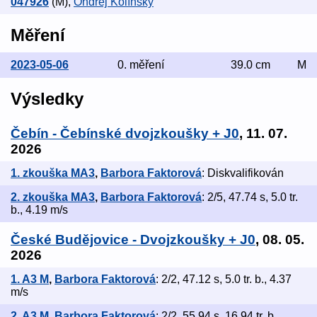
047926
(M)
,
Ondřej Kolínský
Měření
2023-05-06
0. měření
39.0 cm
M
Výsledky
Čebín - Čebínské dvojzkoušky + J0
, 11. 07.
2026
1. zkouška MA3
,
Barbora Faktorová
: Diskvalifikován
2. zkouška MA3
,
Barbora Faktorová
: 2/5, 47.74 s, 5.0 tr.
b., 4.19 m/s
České Budějovice - Dvojzkoušky + J0
, 08. 05.
2026
1. A3 M
,
Barbora Faktorová
: 2/2, 47.12 s, 5.0 tr. b., 4.37
m/s
2. A3 M
,
Barbora Faktorová
: 2/2, 55.94 s, 16.94 tr. b.,