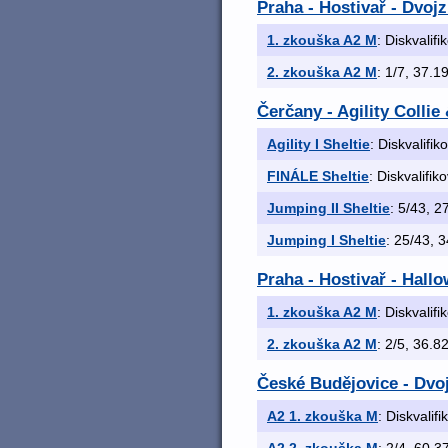
Praha - Hostivař - Dvoj
1. zkouška A2 M
: Diskvalif
2. zkouška A2 M
: 1/7, 37.19
Čerčany - Agility Colli
Agility I Sheltie
: Diskvalifik
FINÁLE Sheltie
: Diskvalifik
Jumping II Sheltie
: 5/43, 27
Jumping I Sheltie
: 25/43, 3
Praha - Hostivař - Hall
1. zkouška A2 M
: Diskvalif
2. zkouška A2 M
: 2/5, 36.82
České Budějovice - Dvo
A2 1. zkouška M
: Diskvalif