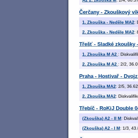
A2 2. zkouška M
: 2/4, 60.3
Čerčany - Zkouškový ví
1. Zkouška - Neděle MA2
: 
2. Zkouška - Neděle MA2
: 
Třešť - Sladké zkoušky 
1. Zkouška M A2
: Diskvali
2. Zkouška M A2
: 2/2, 36.0
Praha - Hostivař - Dvoj
1. Zkouška MA2
: 2/5, 36.62
2. Zkouška MA2
: Diskvalifi
Třebíč - RoKiJ Double 0
(Zkouška) A2 - II M
: Diskval
(Zkouška) A2 - I M
: 1/3, 43.