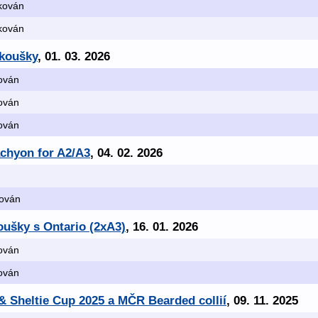
ikován
ikován
Zkoušky
, 01. 03. 2026
kován
kován
kován
achyon for A2/A3
, 04. 02. 2026
kován
oušky s Ontario (2xA3)
, 16. 01. 2026
kován
kován
e & Sheltie Cup 2025 a MČR Bearded collií
, 09. 11. 2025