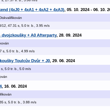
7 s, 27.37 tr. b., 3.06 m/s
kend (4xJ0 + 4xA1 + 4xA2 + 4xA3)
, 05. 10. 2024 - 06. 10. 
Diskvalifikován
8/12, 47.31 s, 5.0 tr. b., 3.95 m/s
- dvojzkoušky + A0 Afterparty
, 28. 09. 2024
fikován
7 s, 5.0 tr. b., 4.99 m/s
zkoušky Toulcův Dvůr + J0
, 29. 06. 2024
 s, 5.0 tr. b., 5.0 m/s
kován
4
, 16. 06. 2024
ifikován
85 s, 5.0 tr. b., 3.88 m/s