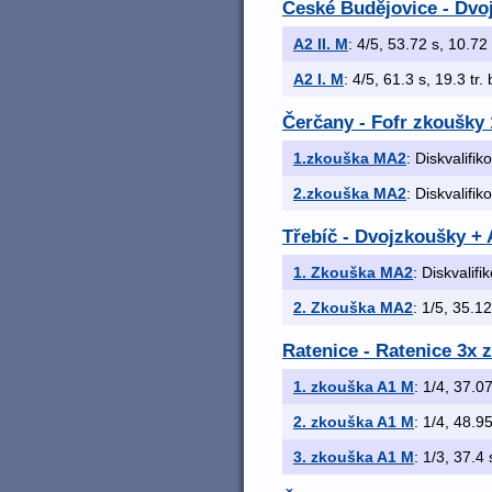
České Budějovice - Dvo
A2 II. M
: 4/5, 53.72 s, 10.72 
A2 I. M
: 4/5, 61.3 s, 19.3 tr.
Čerčany - Fofr zkoušky 
1.zkouška MA2
: Diskvalifik
2.zkouška MA2
: Diskvalifik
Třebíč - Dvojzkoušky +
1. Zkouška MA2
: Diskvalifi
2. Zkouška MA2
: 1/5, 35.12
Ratenice - Ratenice 3x 
1. zkouška A1 M
: 1/4, 37.07
2. zkouška A1 M
: 1/4, 48.95
3. zkouška A1 M
: 1/3, 37.4 