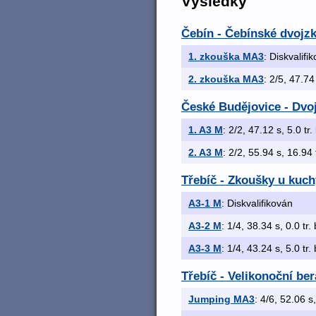
Výsledky
Čebín - Čebínské dvojz
1. zkouška MA3
: Diskvalifi
2. zkouška MA3
: 2/5, 47.74
České Budějovice - Dvo
1. A3 M
: 2/2, 47.12 s, 5.0 tr.
2. A3 M
: 2/2, 55.94 s, 16.94 
Třebíč - Zkoušky u kuch
A3-1 M
: Diskvalifikován
A3-2 M
: 1/4, 38.34 s, 0.0 tr.
A3-3 M
: 1/4, 43.24 s, 5.0 tr.
Třebíč - Velikonoční be
Jumping MA3
: 4/6, 52.06 s