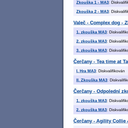
Zkouška 1 - MA3
: Diskvalif
Zkouška 2 - MA3
: Diskvalif
Valeč - Complex dog - 
1. zkouška MA3
: Diskvalifi
2. zkouška MA3
: Diskvalifi
3. zkouška MA3
: Diskvalifi
Čerčany - Tea time at T
I. Hra MA3
: Diskvalifikován
II. Zkouška MA3
: Diskvalifi
Čerčany - Odpolední zk
1. zkouška MA3
: Diskvalifi
2. zkouška MA3
: Diskvalifi
Čerčany - Agility Colli