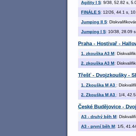
Agility I S
: 9/38, 52.82 s, 5.0
FINÁLE S
: 12/26, 44.1 s, 10.
Jumping II S
: Diskvalifiková
Jumping I S
: 10/38, 28.09 s,
Praha - Hostivař - Hall
1. zkouška A3 M
: Diskvalif
2. zkouška A3 M
: Diskvalif
Třešť - Dvojzkoušky - S
1. Zkouška M A3
: Diskvali
2. Zkouška M A3
: 1/4, 42.5
České Budějovice - Dvo
A3 - druhý běh M
: Diskvali
A3 - první běh M
: 1/5, 41.44