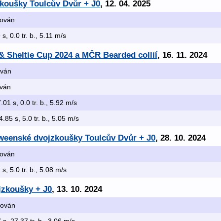
zkoušky Toulcův Dvůr + J0
, 12. 04. 2025
ikován
 s, 0.0 tr. b., 5.11 m/s
e & Sheltie Cup 2024 a MČR Bearded collií
, 16. 11. 2024
ován
ován
.01 s, 0.0 tr. b., 5.92 m/s
4.85 s, 5.0 tr. b., 5.05 m/s
oweenské dvojzkoušky Toulcův Dvůr + J0
, 28. 10. 2024
ikován
 s, 5.0 tr. b., 5.08 m/s
jzkoušky + J0
, 13. 10. 2024
ikován