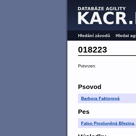
Hledání závodů
Hledat ag
018223
Potvrzen:
Psovod
Barbora Faktorová
Pes
Falco Prosluněná Březina
,