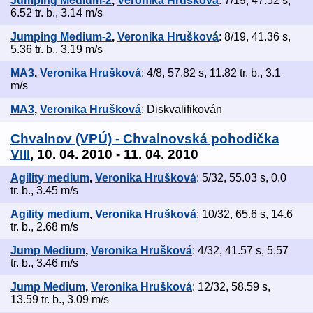
Jumping Medium-2
,
Veronika Hrušková
: 7/19, 47.52 s,
6.52 tr. b., 3.14 m/s
Jumping Medium-2
,
Veronika Hrušková
: 8/19, 41.36 s,
5.36 tr. b., 3.19 m/s
MA3
,
Veronika Hrušková
: 4/8, 57.82 s, 11.82 tr. b., 3.1
m/s
MA3
,
Veronika Hrušková
: Diskvalifikován
Chvalnov (VPÚ) - Chvalnovská pohodička
VIII
, 10. 04. 2010 - 11. 04. 2010
Agility medium
,
Veronika Hrušková
: 5/32, 55.03 s, 0.0
tr. b., 3.45 m/s
Agility medium
,
Veronika Hrušková
: 10/32, 65.6 s, 14.6
tr. b., 2.68 m/s
Jump Medium
,
Veronika Hrušková
: 4/32, 41.57 s, 5.57
tr. b., 3.46 m/s
Jump Medium
,
Veronika Hrušková
: 12/32, 58.59 s,
13.59 tr. b., 3.09 m/s