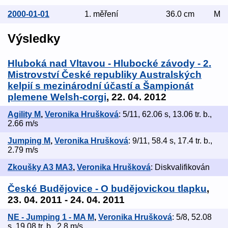
2000-01-01
1. měření
36.0 cm
M
Výsledky
Hluboká nad Vltavou - Hlubocké závody - 2.
Mistrovství České republiky Australských
kelpií s mezinárodní účastí a Šampionát
plemene Welsh-corgi
, 22. 04. 2012
Agility M
,
Veronika Hrušková
: 5/11, 62.06 s, 13.06 tr. b.,
2.66 m/s
Jumping M
,
Veronika Hrušková
: 9/11, 58.4 s, 17.4 tr. b.,
2.79 m/s
Zkoušky A3 MA3
,
Veronika Hrušková
: Diskvalifikován
České Budějovice - O budějovickou tlapku
,
23. 04. 2011 - 24. 04. 2011
NE - Jumping 1 - MA M
,
Veronika Hrušková
: 5/8, 52.08
s, 19.08 tr. b., 2.8 m/s