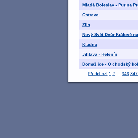
Mladá Boleslav - Purina P
Ostrava
Zlín
Nový Svět Dvůr Králové n
Kladno
Jihlava - Helenín
Domažlice - O chodský ko
Předchozí
1
2
…
346
347