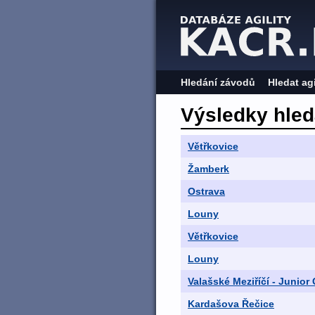
Hledání závodů
Hledat ag
Výsledky hled
Větřkovice
Žamberk
Ostrava
Louny
Větřkovice
Louny
Valašské Meziříčí - Junior
Kardašova Řečice