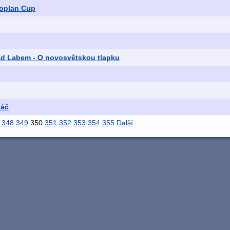
roplan Cup
ad Labem - O novosvětskou tlapku
láč
348
349
350
351
352
353
354
355
Další