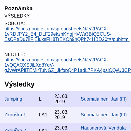
Poznámka
VÝSLEDKY
SOBOTA:
https://docs.google.com/spreadsheets/d/e/2PACX-
1vRDtfPY2_E4_DLF29ekzhKYgjHvWs3BjQECUS-
EsOPtrDu7IiFjEIuxsFH8TrEKOh9hQPh74HBD20tX/pubhtml
.
NEDĚLE:
https://docs.google.com/spreadsheets/d/e/2PACX-
1vQQAQXSJjLXq8YqV-
gJvWrAPliTEMIrTuNGZ_JkfqpQ4P1adL7PKA4psiCQvU3CPZ
Výsledky
23. 03.
Jumping
L
Suomalainen, Jari (FI)
2019
23. 03.
Zkouška 1
LA1
Suomalainen, Jari (FI)
2019
23. 03.
Hausnerová, Vendula
Zkouška 2
LA1