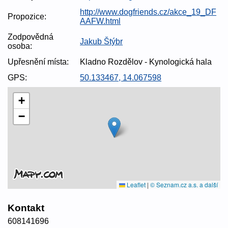
http://www.dogfriends.cz/akce_19_DF
Propozice:
AAFW.html
Zodpovědná
Jakub Štýbr
osoba:
Upřesnění místa:
Kladno Rozdělov - Kynologická hala
GPS:
50.133467, 14.067598
+
−
Leaflet
|
© Seznam.cz a.s. a další
Kontakt
608141696