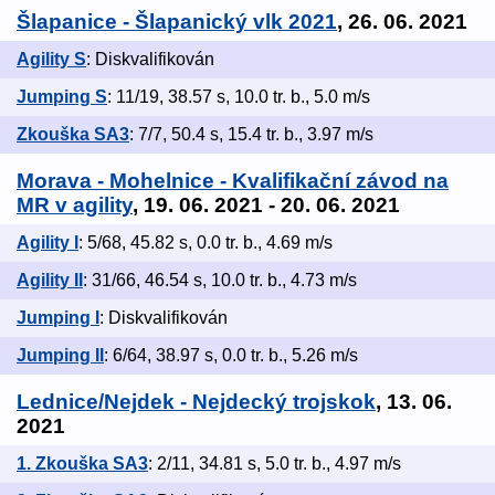
Šlapanice - Šlapanický vlk 2021
, 26. 06. 2021
Agility S
: Diskvalifikován
Jumping S
: 11/19, 38.57 s, 10.0 tr. b., 5.0 m/s
Zkouška SA3
: 7/7, 50.4 s, 15.4 tr. b., 3.97 m/s
Morava - Mohelnice - Kvalifikační závod na
MR v agility
, 19. 06. 2021 - 20. 06. 2021
Agility I
: 5/68, 45.82 s, 0.0 tr. b., 4.69 m/s
Agility II
: 31/66, 46.54 s, 10.0 tr. b., 4.73 m/s
Jumping I
: Diskvalifikován
Jumping II
: 6/64, 38.97 s, 0.0 tr. b., 5.26 m/s
Lednice/Nejdek - Nejdecký trojskok
, 13. 06.
2021
1. Zkouška SA3
: 2/11, 34.81 s, 5.0 tr. b., 4.97 m/s