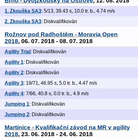
Brno - Dvojzkoušky na Ostrově
, 12. 08. 2018
1. Zkouška SA3
: 5/13, 39.43 s, 10.0 tr. b., 4.74 m/s
2. Zkouška SA3
: Diskvalifikován
Rožnov pod Radhoštěm - Moravia Open
2018
, 06. 07. 2018 - 08. 07. 2018
Agility Trial
: Diskvalifikován
Agility 1
: Diskvalifikován
Agility 2
: Diskvalifikován
Agility 3
: 19/71, 46.95 s, 5.0 tr. b., 4.47 m/s
Agility 4
: 7/66, 40.8 s, 0.0 tr. b., 4.9 m/s
Jumping 1
: Diskvalifikován
Jumping 2
: Diskvalifikován
Martinice - Kvalifikační závod na MR v agility
2018
, 23. 06. 2018 - 24. 06. 2018