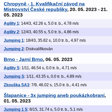
Chropyně - 1. Kvalifikační závod na
Mistrovství České republiky
, 20. 05. 2023 - 21.
05. 2023
Agility 1
: 14/43, 42.26 s, 5.0 tr. b., 4.78 m/s
Agility 2
: 12/43, 40.55 s, 5.0 tr. b., 4.86 m/s
Jumping 1
: 18/43, 35.82 s, 10.0 tr. b., 4.97 m/s
Jumping 2
: Diskvalifikován
Brno - Jarní Brno
, 06. 05. 2023
Agility S
: 1/11, 46.54 s, 0.0 tr. b., 4.71 m/s
Jumping S
: 1/11, 43.35 s, 0.0 tr. b., 4.89 m/s
Zkouška SA3
: 7/9, 46.02 s, 15.0 tr. b., 4.41 m/s
Šlapanice - 3x jumping aneb poukázkobraní
,
01. 05. 2023
Jumping 1 S
: 8/15, 31.74 s, 5.0 tr. b., 5.1 m/s