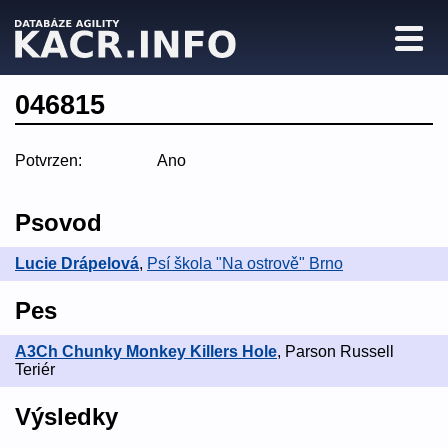
046815
Potvrzen:
Ano
Psovod
Lucie Drápelová
,
Psí škola "Na ostrově" Brno
Pes
A3Ch Chunky Monkey Killers Hole
, Parson Russell
Teriér
Výsledky