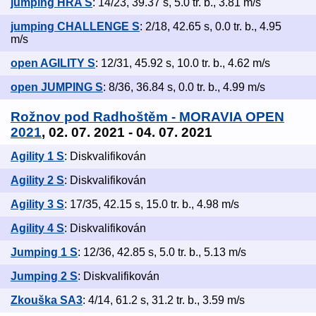
jumping HRA S
: 14/23, 39.37 s, 5.0 tr. b., 3.81 m/s
jumping CHALLENGE S
: 2/18, 42.65 s, 0.0 tr. b., 4.95
m/s
open AGILITY S
: 12/31, 45.92 s, 10.0 tr. b., 4.62 m/s
open JUMPING S
: 8/36, 36.84 s, 0.0 tr. b., 4.99 m/s
Rožnov pod Radhoštěm - MORAVIA OPEN
2021
, 02. 07. 2021 - 04. 07. 2021
Agility 1 S
: Diskvalifikován
Agility 2 S
: Diskvalifikován
Agility 3 S
: 17/35, 42.15 s, 15.0 tr. b., 4.98 m/s
Agility 4 S
: Diskvalifikován
Jumping 1 S
: 12/36, 42.85 s, 5.0 tr. b., 5.13 m/s
Jumping 2 S
: Diskvalifikován
Zkouška SA3
: 4/14, 61.2 s, 31.2 tr. b., 3.59 m/s