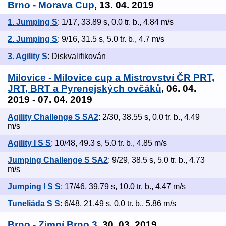
Brno - Morava Cup
, 13. 04. 2019
1. Jumping S
: 1/17, 33.89 s, 0.0 tr. b., 4.84 m/s
2. Jumping S
: 9/16, 31.5 s, 5.0 tr. b., 4.7 m/s
3. Agility S
: Diskvalifikován
Milovice - Milovice cup a Mistrovství ČR PRT,
JRT, BRT a Pyrenejských ovčáků
, 06. 04.
2019 - 07. 04. 2019
Agility Challenge S SA2
: 2/30, 38.55 s, 0.0 tr. b., 4.49
m/s
Agility I S S
: 10/48, 49.3 s, 5.0 tr. b., 4.85 m/s
Jumping Challenge S SA2
: 9/29, 38.5 s, 5.0 tr. b., 4.73
m/s
Jumping I S S
: 17/46, 39.79 s, 10.0 tr. b., 4.47 m/s
Tuneliáda S S
: 6/48, 21.49 s, 0.0 tr. b., 5.86 m/s
Brno - Zimní Brno 3
, 30. 03. 2019