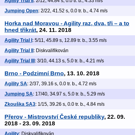
Agility Trial II
: 2/12, 44.84 s, 0.0 tr. b., 4.33 m/s
Jumping Open
: 2/22, 41.52 s, 0.0 tr. b., 4.74 m/s
Horka nad Moravou - Agility raz, dva, tři – a to
hned třikrát
, 24. 11. 2018
Agility Trial I
: 5/11, 45.89 s, 12.89 tr. b., 3.55 m/s
Agility Trial II
: Diskvalifikován
Agility Trial III
: 3/10, 44.13 s, 5.0 tr. b., 4.21 m/s
Brno - Podzimní Brno
, 13. 10. 2018
Agility SA
: 2/37, 39.16 s, 0.0 tr. b., 4.72 m/s
Jumping SA
: 17/40, 34.97 s, 5.0 tr. b., 5.29 m/s
Zkouška SA3
: 1/15, 39.26 s, 0.0 tr. b., 4.84 m/s
Přerov - Mistrovství České republiky
, 22. 09.
2018 - 23. 09. 2018
Agility
: Diskvalifikován