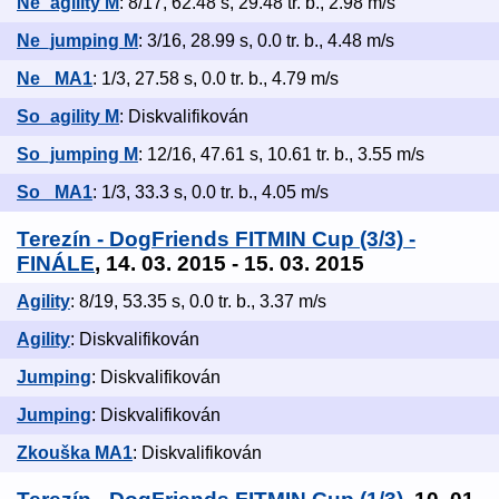
Ne_agility M
: 8/17, 62.48 s, 29.48 tr. b., 2.98 m/s
Ne_jumping M
: 3/16, 28.99 s, 0.0 tr. b., 4.48 m/s
Ne_ MA1
: 1/3, 27.58 s, 0.0 tr. b., 4.79 m/s
So_agility M
: Diskvalifikován
So_jumping M
: 12/16, 47.61 s, 10.61 tr. b., 3.55 m/s
So_ MA1
: 1/3, 33.3 s, 0.0 tr. b., 4.05 m/s
Terezín - DogFriends FITMIN Cup (3/3) -
FINÁLE
, 14. 03. 2015 - 15. 03. 2015
Agility
: 8/19, 53.35 s, 0.0 tr. b., 3.37 m/s
Agility
: Diskvalifikován
Jumping
: Diskvalifikován
Jumping
: Diskvalifikován
Zkouška MA1
: Diskvalifikován