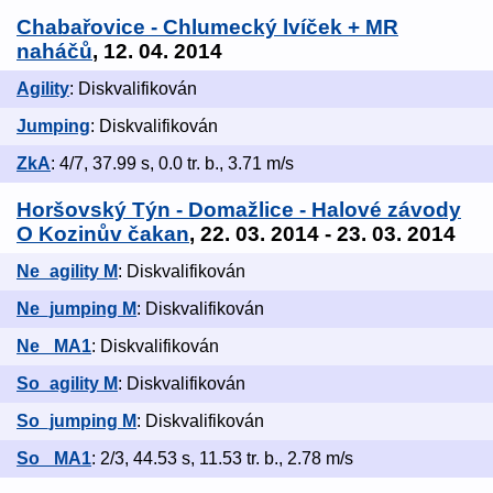
Chabařovice - Chlumecký lvíček + MR
naháčů
, 12. 04. 2014
Agility
: Diskvalifikován
Jumping
: Diskvalifikován
ZkA
: 4/7, 37.99 s, 0.0 tr. b., 3.71 m/s
Horšovský Týn - Domažlice - Halové závody
O Kozinův čakan
, 22. 03. 2014 - 23. 03. 2014
Ne_agility M
: Diskvalifikován
Ne_jumping M
: Diskvalifikován
Ne_ MA1
: Diskvalifikován
So_agility M
: Diskvalifikován
So_jumping M
: Diskvalifikován
So_ MA1
: 2/3, 44.53 s, 11.53 tr. b., 2.78 m/s