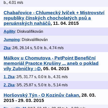
b., 4.01 m/s
Chabařovice - Chlumecký lvíček + Mistrovství
republiky čínských chocholatých psů a
peruánských naháčů
, 11. 04. 2015
Agility
: Diskvalifikován
Jumping
: Diskvalifikován
Zka
: 2/6, 26.14 s, 5.0 tr. b., 4.74 m/s
Málkov u Chomutova - PetPoint Benefiční
memoriál Praotce Krušiny ... aneb o poklad
víly Zubničky :-D
, 05. 04. 2015
1. Zka
: 2/5, 31.77 s, 0.0 tr. b., 4.31 m/s
2. Zka
: 3/5, 25.87 s, 5.0 tr. b., 5.14 m/s
Horšovský Týn - O Kozinův čakan
, 28. 03.
2015 - 29. 03. 2015