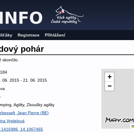
iliťáky
Registrace
Přihlášení
odový pohár
 skončilo.
5184
+
. 06. 2015 - 21. 06. 2015
−
áva
e
mping, Agility, Zkoušky agility
rbesselt, Jean Pierre (BE)
tra Vyplelová
.1416986, 14.1067465