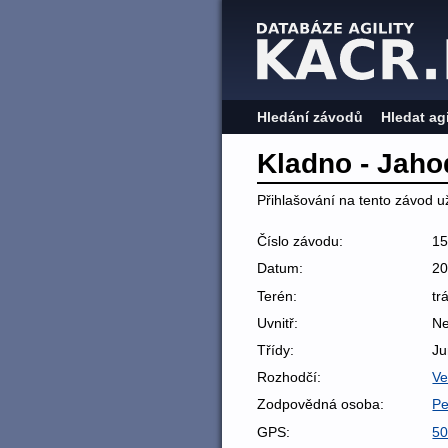
Hledání závodů
Hledat ag
Kladno - Jah
Přihlašování na tento závod už
Číslo závodu:
1
Datum:
20
Terén:
tr
Uvnitř:
N
Třídy:
Ju
Rozhodčí:
Ve
Zodpovědná osoba:
Pe
GPS:
50