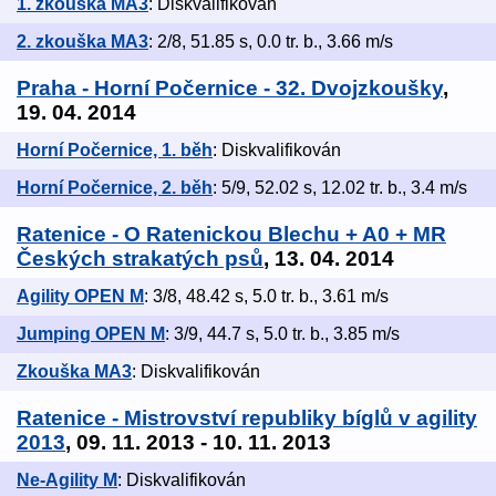
1. zkouška MA3
: Diskvalifikován
2. zkouška MA3
: 2/8, 51.85 s, 0.0 tr. b., 3.66 m/s
Praha - Horní Počernice - 32. Dvojzkoušky
,
19. 04. 2014
Horní Počernice, 1. běh
: Diskvalifikován
Horní Počernice, 2. běh
: 5/9, 52.02 s, 12.02 tr. b., 3.4 m/s
Ratenice - O Ratenickou Blechu + A0 + MR
Českých strakatých psů
, 13. 04. 2014
Agility OPEN M
: 3/8, 48.42 s, 5.0 tr. b., 3.61 m/s
Jumping OPEN M
: 3/9, 44.7 s, 5.0 tr. b., 3.85 m/s
Zkouška MA3
: Diskvalifikován
Ratenice - Mistrovství republiky bíglů v agility
2013
, 09. 11. 2013 - 10. 11. 2013
Ne-Agility M
: Diskvalifikován