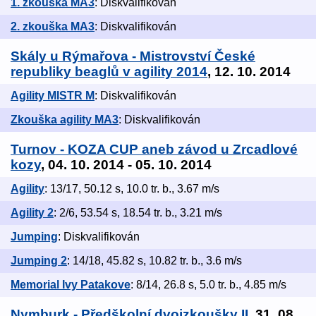
1. zkouška MA3
: Diskvalifikován
2. zkouška MA3
: Diskvalifikován
Skály u Rýmařova - Mistrovství České
republiky beaglů v agility 2014
, 12. 10. 2014
Agility MISTR M
: Diskvalifikován
Zkouška agility MA3
: Diskvalifikován
Turnov - KOZA CUP aneb závod u Zrcadlové
kozy
, 04. 10. 2014 - 05. 10. 2014
Agility
: 13/17, 50.12 s, 10.0 tr. b., 3.67 m/s
Agility 2
: 2/6, 53.54 s, 18.54 tr. b., 3.21 m/s
Jumping
: Diskvalifikován
Jumping 2
: 14/18, 45.82 s, 10.82 tr. b., 3.6 m/s
Memorial Ivy Patakove
: 8/14, 26.8 s, 5.0 tr. b., 4.85 m/s
Nymburk - Předškolní dvojzkoušky II
, 31. 08.