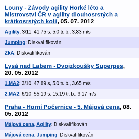
Louny - Závody agility Horké léto a
Mistrovství ČR v agility dlouhosrstých a
krátkosrstých kolií
, 05. 07. 2012
Agility
: 3/11, 41.75 s, 5.0 tr. b., 3.83 m/s
Jumping
: Diskvalifikován
ZkA
: Diskvalifikován
Lysá nad Labem - Dvojzkoušky Superpes
,
20. 05. 2012
1.MA2
: 3/10, 47.89 s, 5.0 tr. b., 3.65 m/s
2.MA2
: 6/10, 55.19 s, 15.19 tr. b., 3.17 m/s
Praha - Horní Počernice - 5. Májová cena
, 08.
05. 2012
Májová cena, Agility
: Diskvalifikován
Májová cena, Jumping
: Diskvalifikován