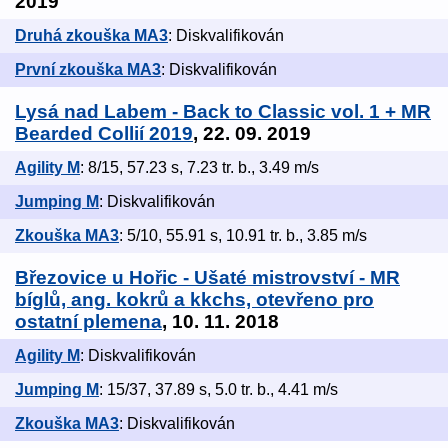
2019
Druhá zkouška MA3
: Diskvalifikován
První zkouška MA3
: Diskvalifikován
Lysá nad Labem - Back to Classic vol. 1 + MR
Bearded Collií 2019
, 22. 09. 2019
Agility M
: 8/15, 57.23 s, 7.23 tr. b., 3.49 m/s
Jumping M
: Diskvalifikován
Zkouška MA3
: 5/10, 55.91 s, 10.91 tr. b., 3.85 m/s
Březovice u Hořic - Ušaté mistrovství - MR
bíglů, ang. kokrů a kkchs, otevřeno pro
ostatní plemena
, 10. 11. 2018
Agility M
: Diskvalifikován
Jumping M
: 15/37, 37.89 s, 5.0 tr. b., 4.41 m/s
Zkouška MA3
: Diskvalifikován