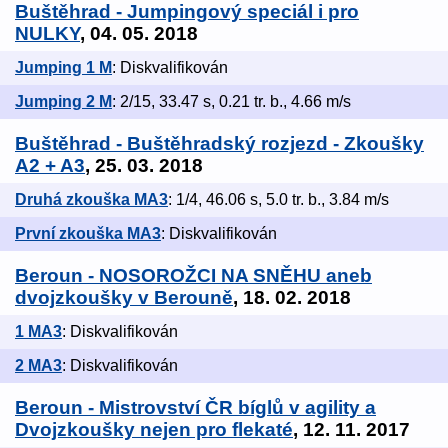
Buštěhrad - Jumpingový speciál i pro
NULKY
, 04. 05. 2018
Jumping 1 M
: Diskvalifikován
Jumping 2 M
: 2/15, 33.47 s, 0.21 tr. b., 4.66 m/s
Buštěhrad - Buštěhradský rozjezd - Zkoušky
A2 + A3
, 25. 03. 2018
Druhá zkouška MA3
: 1/4, 46.06 s, 5.0 tr. b., 3.84 m/s
První zkouška MA3
: Diskvalifikován
Beroun - NOSOROŽCI NA SNĚHU aneb
dvojzkoušky v Berouně
, 18. 02. 2018
1 MA3
: Diskvalifikován
2 MA3
: Diskvalifikován
Beroun - Mistrovství ČR bíglů v agility a
Dvojzkoušky nejen pro flekaté
, 12. 11. 2017