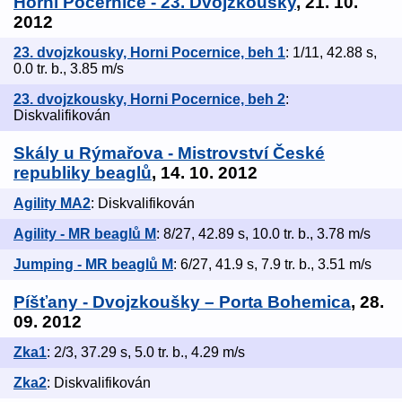
Horní Počernice - 23. Dvojzkoušky
, 21. 10.
2012
23. dvojzkousky, Horni Pocernice, beh 1
: 1/11, 42.88 s,
0.0 tr. b., 3.85 m/s
23. dvojzkousky, Horni Pocernice, beh 2
:
Diskvalifikován
Skály u Rýmařova - Mistrovství České
republiky beaglů
, 14. 10. 2012
Agility MA2
: Diskvalifikován
Agility - MR beaglů M
: 8/27, 42.89 s, 10.0 tr. b., 3.78 m/s
Jumping - MR beaglů M
: 6/27, 41.9 s, 7.9 tr. b., 3.51 m/s
Píšťany - Dvojzkoušky – Porta Bohemica
, 28.
09. 2012
Zka1
: 2/3, 37.29 s, 5.0 tr. b., 4.29 m/s
Zka2
: Diskvalifikován