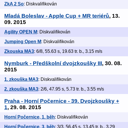
ZkA 2 So
: Diskvalifikován
Mladá Boleslav - Apple Cup + MR teriérů
, 13.
09. 2015
Agility OPEN M
: Diskvalifikován
Jumping Open M
: Diskvalifikován
Zkouska MA3
: 6/8, 55.63 s, 19.63 tr. b., 3.15 m/s
Nymburk - Předškolní dvojzkoušky III
, 30. 08.
2015
1. zkouška MA3
: Diskvalifikován
2. zkouška MA3
: 2/6, 47.95 s, 5.73 tr. b., 3.55 m/s
Praha - Horní Počernice - 39. Dvojzkoušky +
1
, 29. 08. 2015
Horní Počernice, 1. běh
: Diskvalifikován
Horní Počernice, 3. běh
: 3/3, 56.45 s, 13.45 tr. b., 3.29