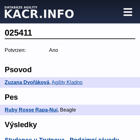
025411
Potvrzen:
Ano
Psovod
Zuzana Dvořáková
,
Agility Kladno
Pes
Ruby Rosse Rapa-Nui
, Beagle
Výsledky
Studenec u Trutnova - Podzimní závody