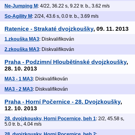
Ne-Jumping M
: 4/22, 36.22 s, 9.22 tr. b., 3.62 m/s
So-Agility M
: 2/24, 43.6 s, 0.0 tr. b., 3.69 m/s
Ratenice - Strakaté dvojzkoušky
, 09. 11. 2013
1.zkouška MA3
: Diskvalifikován
2.zkouška MA3
: Diskvalifikován
Praha - Podzimní Hloubětínské dvojzkoušky
,
28. 10. 2013
MA3 - 1 MA3
: Diskvalifikován
MA3 - 2 MA3
: Diskvalifikován
Praha - Horní Počernice - 28. Dvojzkoušky
,
12. 10. 2013
28. dvojzkousky, Horni Pocernice, beh 1
: 2/2, 45.58 s,
5.0 tr. b., 4.04 m/s
28. dvojzkousky, Horni Pocernice, beh 2
: