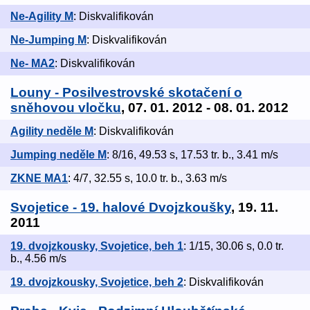
Ne-Agility M
: Diskvalifikován
Ne-Jumping M
: Diskvalifikován
Ne- MA2
: Diskvalifikován
Louny - Posilvestrovské skotačení o
sněhovou vločku
, 07. 01. 2012 - 08. 01. 2012
Agility neděle M
: Diskvalifikován
Jumping neděle M
: 8/16, 49.53 s, 17.53 tr. b., 3.41 m/s
ZKNE MA1
: 4/7, 32.55 s, 10.0 tr. b., 3.63 m/s
Svojetice - 19. halové Dvojzkoušky
, 19. 11.
2011
19. dvojzkousky, Svojetice, beh 1
: 1/15, 30.06 s, 0.0 tr.
b., 4.56 m/s
19. dvojzkousky, Svojetice, beh 2
: Diskvalifikován