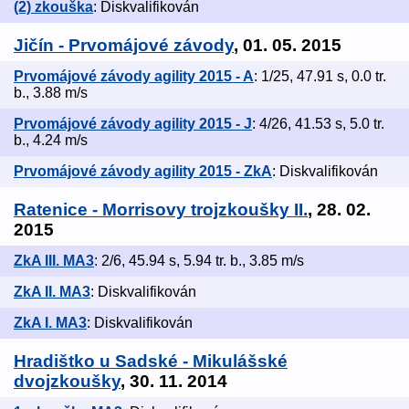
(2) zkouška
: Diskvalifikován
Jičín - Prvomájové závody
, 01. 05. 2015
Prvomájové závody agility 2015 - A
: 1/25, 47.91 s, 0.0 tr.
b., 3.88 m/s
Prvomájové závody agility 2015 - J
: 4/26, 41.53 s, 5.0 tr.
b., 4.24 m/s
Prvomájové závody agility 2015 - ZkA
: Diskvalifikován
Ratenice - Morrisovy trojzkoušky II.
, 28. 02.
2015
ZkA III. MA3
: 2/6, 45.94 s, 5.94 tr. b., 3.85 m/s
ZkA II. MA3
: Diskvalifikován
ZkA I. MA3
: Diskvalifikován
Hradištko u Sadské - Mikulášské
dvojzkoušky
, 30. 11. 2014