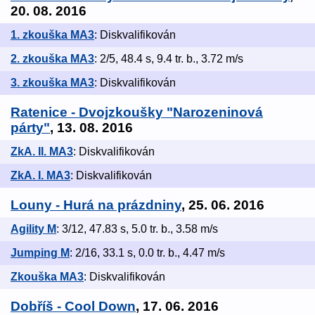
20. 08. 2016
1. zkouška MA3
: Diskvalifikován
2. zkouška MA3
: 2/5, 48.4 s, 9.4 tr. b., 3.72 m/s
3. zkouška MA3
: Diskvalifikován
Ratenice - Dvojzkoušky "Narozeninová
párty"
, 13. 08. 2016
ZkA. II. MA3
: Diskvalifikován
ZkA. I. MA3
: Diskvalifikován
Louny - Hurá na prázdniny
, 25. 06. 2016
Agility M
: 3/12, 47.83 s, 5.0 tr. b., 3.58 m/s
Jumping M
: 2/16, 33.1 s, 0.0 tr. b., 4.47 m/s
Zkouška MA3
: Diskvalifikován
Dobříš - Cool Down
, 17. 06. 2016