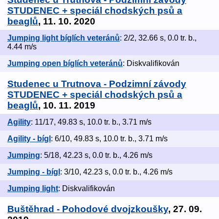
STUDENEC + speciál chodských psů a
beaglů
, 11. 10. 2020
Jumping light bíglích veteránů
: 2/2, 32.66 s, 0.0 tr. b.,
4.44 m/s
Jumping open bíglích veteránů
: Diskvalifikován
Studenec u Trutnova - Podzimní závody
STUDENEC + speciál chodských psů a
beaglů
, 10. 11. 2019
Agility
: 11/17, 49.83 s, 10.0 tr. b., 3.71 m/s
Agility - bígl
: 6/10, 49.83 s, 10.0 tr. b., 3.71 m/s
Jumping
: 5/18, 42.23 s, 0.0 tr. b., 4.26 m/s
Jumping - bígl
: 3/10, 42.23 s, 0.0 tr. b., 4.26 m/s
Jumping light
: Diskvalifikován
Buštěhrad - Pohodové dvojzkoušky
, 27. 09.