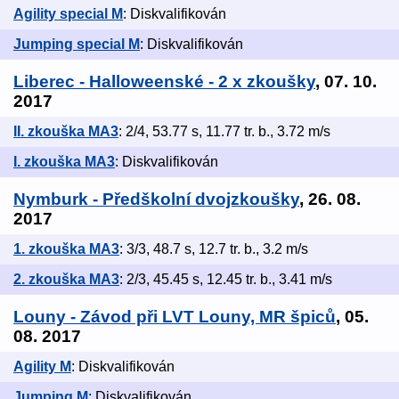
Agility special M
: Diskvalifikován
Jumping special M
: Diskvalifikován
Liberec - Halloweenské - 2 x zkoušky
, 07. 10.
2017
II. zkouška MA3
: 2/4, 53.77 s, 11.77 tr. b., 3.72 m/s
I. zkouška MA3
: Diskvalifikován
Nymburk - Předškolní dvojzkoušky
, 26. 08.
2017
1. zkouška MA3
: 3/3, 48.7 s, 12.7 tr. b., 3.2 m/s
2. zkouška MA3
: 2/3, 45.45 s, 12.45 tr. b., 3.41 m/s
Louny - Závod při LVT Louny, MR špiců
, 05.
08. 2017
Agility M
: Diskvalifikován
Jumping M
: Diskvalifikován