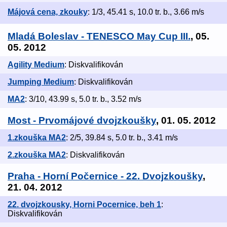
Májová cena, zkouky
: 1/3, 45.41 s, 10.0 tr. b., 3.66 m/s
Mladá Boleslav - TENESCO May Cup III.
, 05.
05. 2012
Agility Medium
: Diskvalifikován
Jumping Medium
: Diskvalifikován
MA2
: 3/10, 43.99 s, 5.0 tr. b., 3.52 m/s
Most - Prvomájové dvojzkoušky
, 01. 05. 2012
1.zkouška MA2
: 2/5, 39.84 s, 5.0 tr. b., 3.41 m/s
2.zkouška MA2
: Diskvalifikován
Praha - Horní Počernice - 22. Dvojzkoušky
,
21. 04. 2012
22. dvojzkousky, Horni Pocernice, beh 1
:
Diskvalifikován