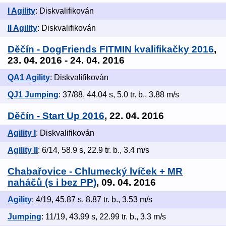
I Agility
: Diskvalifikován
II Agility
: Diskvalifikován
Děčín - DogFriends FITMIN kvalifikačky 2016
,
23. 04. 2016 - 24. 04. 2016
QA1 Agility
: Diskvalifikován
QJ1 Jumping
: 37/88, 44.04 s, 5.0 tr. b., 3.88 m/s
Děčín - Start Up 2016
, 22. 04. 2016
Agility I
: Diskvalifikován
Agility II
: 6/14, 58.9 s, 22.9 tr. b., 3.4 m/s
Chabařovice - Chlumecký lvíček + MR
naháčů (s i bez PP)
, 09. 04. 2016
Agility
: 4/19, 45.87 s, 8.87 tr. b., 3.53 m/s
Jumping
: 11/19, 43.99 s, 22.99 tr. b., 3.3 m/s