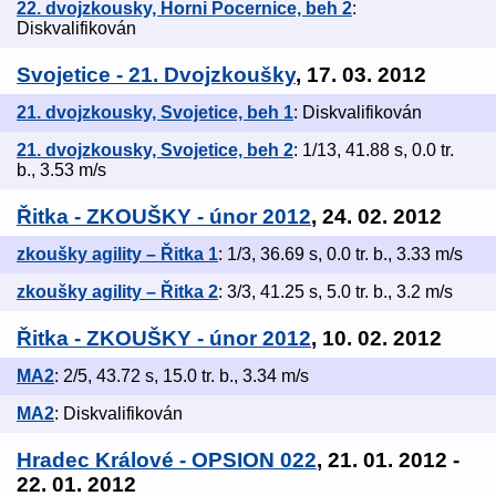
22. dvojzkousky, Horni Pocernice, beh 2
:
Diskvalifikován
Svojetice - 21. Dvojzkoušky
, 17. 03. 2012
21. dvojzkousky, Svojetice, beh 1
: Diskvalifikován
21. dvojzkousky, Svojetice, beh 2
: 1/13, 41.88 s, 0.0 tr.
b., 3.53 m/s
Řitka - ZKOUŠKY - únor 2012
, 24. 02. 2012
zkoušky agility – Řitka 1
: 1/3, 36.69 s, 0.0 tr. b., 3.33 m/s
zkoušky agility – Řitka 2
: 3/3, 41.25 s, 5.0 tr. b., 3.2 m/s
Řitka - ZKOUŠKY - únor 2012
, 10. 02. 2012
MA2
: 2/5, 43.72 s, 15.0 tr. b., 3.34 m/s
MA2
: Diskvalifikován
Hradec Králové - OPSION 022
, 21. 01. 2012 -
22. 01. 2012