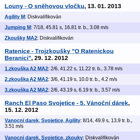
Louny - O sněhovou vločku
, 13. 01. 2013
Agility M
: Diskvalifikován
Jumping M
: 7/18, 45.81 s, 16.81 tr. b., 3.08 m/s
Zkoušky MA2
: Diskvalifikován
Ratenice - Trojzkoušky "O Ratenickou
Beranici"
, 29. 12. 2012
1.zkouška A2 MA2
: 2/6, 41.22 s, 11.22 tr. b., 3.78 m/s
2.zkouška A2 MA2
: 3/6, 41.19 s, 10.0 tr. b., 4.2 m/s
3.zkouška A2 MA2
: 2/6, 43.19 s, 6.19 tr. b., 3.57 m/s
Ranch El Paso Svojetice - 5. Vánoční dárek
,
15. 12. 2012
Vanocni darek, Svojetice, Agility
: 8/14, 49.9 s, 13.9 tr. b.,
3.51 m/s
Vanocni darek, Svojetice, zkouky
: Diskvalifikován