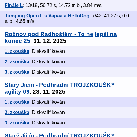
Finále L
: 13/18, 56.72 s, 14.72 tr. b., 3.84 m/s
Jumping Open L s Vapaa a HelloDog
: 7/42, 41.27 s, 0.0
tr. b., 4.65 m/s
Rožnov pod Radhoštěm - To nejlepší na
konec 25
, 31. 12. 2025
1. zkouška
: Diskvalifikován
2. zkouška
: Diskvalifikován
3. zkouška
: Diskvalifikován
Starý Jičín - Podhradní TROJZKOUŠKY
agility 09
, 23. 11. 2025
1. zkouška
: Diskvalifikován
2. zkouška
: Diskvalifikován
3. zkouška
: Diskvalifikován
Starý Jičín - Podhradní TROJZKOUŠKY