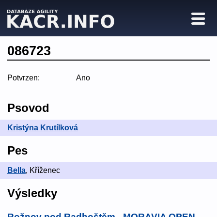
086723
Potvrzen:
Ano
Psovod
Kristýna Krutílková
Pes
Bella
, Kříženec
Výsledky
Rožnov pod Radhoštěm - MORAVIA OPEN