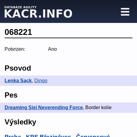
068221
Potvrzen:
Ano
Psovod
Lenka Sack
,
Dingo
Pes
Dreaming Sisi Neverending Force
, Border kolie
Výsledky
Praha - KPS Březiněves - Červencové