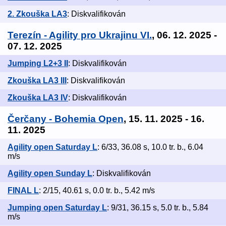
2. Zkouška LA3
: Diskvalifikován
Terezín - Agility pro Ukrajinu VI.
, 06. 12. 2025 -
07. 12. 2025
Jumping L2+3 II
: Diskvalifikován
Zkouška LA3 III
: Diskvalifikován
Zkouška LA3 IV
: Diskvalifikován
Čerčany - Bohemia Open
, 15. 11. 2025 - 16.
11. 2025
Agility open Saturday L
: 6/33, 36.08 s, 10.0 tr. b., 6.04
m/s
Agility open Sunday L
: Diskvalifikován
FINAL L
: 2/15, 40.61 s, 0.0 tr. b., 5.42 m/s
Jumping open Saturday L
: 9/31, 36.15 s, 5.0 tr. b., 5.84
m/s