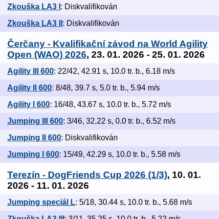
Zkouška LA3 I
: Diskvalifikován
Zkouška LA3 II
: Diskvalifikován
Čerčany - Kvalifikační závod na World Agility
Open (WAO) 2026
, 23. 01. 2026 - 25. 01. 2026
Agility III 600
: 22/42, 42.91 s, 10.0 tr. b., 6.18 m/s
Agility II 600
: 8/48, 39.7 s, 5.0 tr. b., 5.94 m/s
Agility I 600
: 16/48, 43.67 s, 10.0 tr. b., 5.72 m/s
Jumping III 600
: 3/46, 32.22 s, 0.0 tr. b., 6.52 m/s
Jumping II 600
: Diskvalifikován
Jumping I 600
: 15/49, 42.29 s, 10.0 tr. b., 5.58 m/s
Terezín - DogFriends Cup 2026 (1/3)
, 10. 01.
2026 - 11. 01. 2026
Jumping speciál L
: 5/18, 30.44 s, 10.0 tr. b., 5.68 m/s
Zkouška LA3 III
: 3/11, 35.25 s, 10.0 tr. b., 5.22 m/s