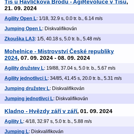
Tis u Havlíčkova Brodu - AgiRevoluce v Tisu
,
21. 09. 2024
Agility Open L
: 1/18, 32.9 s, 0.0 tr. b., 6.14 m/s
Jumping Open L
: Diskvalifikován
Zkouška LA3
: 1/5, 40.18 s, 5.0 tr. b., 5.48 m/s
Mohelnice - Mistrovství České republiky
2024
, 07. 09. 2024 - 08. 09. 2024
Agility družstev L
: 19/88, 37.04 s, 5.0 tr. b., 5.67 m/s
Agility jednotlivci L
: 34/85, 41.45 s, 20.0 tr. b., 5.31 m/s
Jumping družstev L
: Diskvalifikován
Jumping jednotlivci L
: Diskvalifikován
Kladno - Hvězdy září v září
, 01. 09. 2024
Agility L
: 4/18, 32.97 s, 5.0 tr. b., 5.88 m/s
Jumping L
: Diskvalifikován