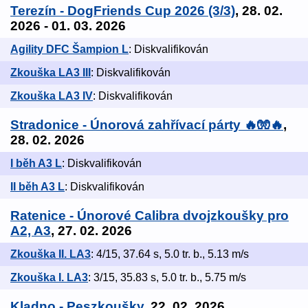
Terezín - DogFriends Cup 2026 (3/3)
, 28. 02.
2026 - 01. 03. 2026
Agility DFC Šampion L
: Diskvalifikován
Zkouška LA3 III
: Diskvalifikován
Zkouška LA3 IV
: Diskvalifikován
Stradonice - Únorová zahřívací párty 🔥🧤🔥
,
28. 02. 2026
I běh A3 L
: Diskvalifikován
II běh A3 L
: Diskvalifikován
Ratenice - Únorové Calibra dvojzkoušky pro
A2, A3
, 27. 02. 2026
Zkouška II. LA3
: 4/15, 37.64 s, 5.0 tr. b., 5.13 m/s
Zkouška I. LA3
: 3/15, 35.83 s, 5.0 tr. b., 5.75 m/s
Kladno - Peszkoušky
, 22. 02. 2026