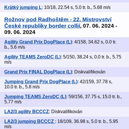
Krátký jumping L
: 10/18, 22.54 s, 5.0 tr. b., 5.68 m/s
Rožnov pod Radhoštěm - 22. Mistrovství
České republiky border collií
, 07. 06. 2024 -
09. 06. 2024
Agility Grand Prix DogPlace (L)
: 4/158, 34.62 s, 0.0 tr.
b., 5.6 m/s
Agility TEAMS ZeroDC (L)
: 5/150, 38.24 s, 0.0 tr. b., 5.75
m/s
Grand Prix FINAL DogPlace (L)
: Diskvalifikován
Jumping Grand Prix DogPlace (L)
: 42/159, 37.78 s,
10.0 tr. b., 5.8 m/s
Jumping TEAMS ZeroDC (L)
: 59/156, 37.75 s, 15.0 tr. b.,
5.77 m/s
LA2/3 agility BCCCZ
: Diskvalifikován
LA2/3 jumping BCCCZ
: 18/109, 36.98 s, 5.0 tr. b., 5.95
m/s