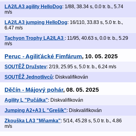
LA2/LA3 agility HelloDog
: 1/88, 38.34 s, 0.0 tr. b., 5.74
m/s
LA2/LA3 jumping HelloDog
: 16/110, 33.83 s, 5.0 tr. b.,
6.47 m/s
Tachyon Trophy LA2/LA3
: 11/95, 40.63 s, 0.0 tr. b., 5.29
m/s
Peruc - Agiliťácké Fimfárum
, 10. 05. 2025
SOUTĚŽ Družstev
: 2/19, 25.95 s, 5.0 tr. b., 6.24 m/s
SOUTĚŽ Jednotlivců
: Diskvalifikován
Děčín - Májový pohár
, 08. 05. 2025
Agility L "Pučálka"
: Diskvalifikován
Jumping A2+A3 L "Grešík"
: Diskvalifikován
Zkouška LA3 "Mňamka"
: 5/14, 45.28 s, 5.0 tr. b., 4.86
m/s