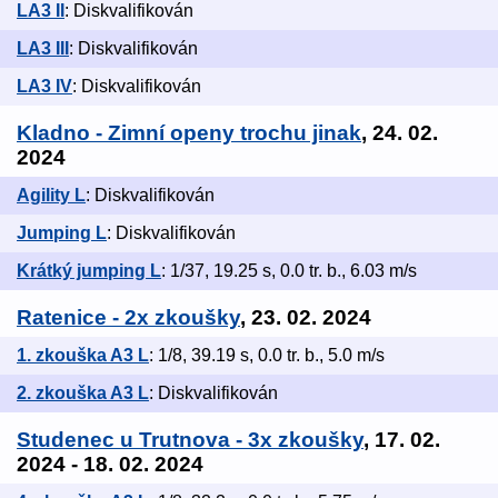
LA3 II
: Diskvalifikován
LA3 III
: Diskvalifikován
LA3 IV
: Diskvalifikován
Kladno - Zimní openy trochu jinak
, 24. 02.
2024
Agility L
: Diskvalifikován
Jumping L
: Diskvalifikován
Krátký jumping L
: 1/37, 19.25 s, 0.0 tr. b., 6.03 m/s
Ratenice - 2x zkoušky
, 23. 02. 2024
1. zkouška A3 L
: 1/8, 39.19 s, 0.0 tr. b., 5.0 m/s
2. zkouška A3 L
: Diskvalifikován
Studenec u Trutnova - 3x zkoušky
, 17. 02.
2024 - 18. 02. 2024