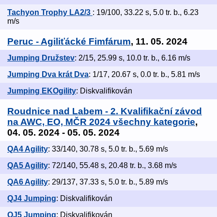
Tachyon Trophy LA2/3
: 19/100, 33.22 s, 5.0 tr. b., 6.23
m/s
Peruc - Agiliťácké Fimfárum
, 11. 05. 2024
Jumping Družstev
: 2/15, 25.99 s, 10.0 tr. b., 6.16 m/s
Jumping Dva krát Dva
: 1/17, 20.67 s, 0.0 tr. b., 5.81 m/s
Jumping EKOgility
: Diskvalifikován
Roudnice nad Labem - 2. Kvalifikační závod
na AWC, EO, MČR 2024 všechny kategorie
,
04. 05. 2024 - 05. 05. 2024
QA4 Agility
: 33/140, 30.78 s, 5.0 tr. b., 5.69 m/s
QA5 Agility
: 72/140, 55.48 s, 20.48 tr. b., 3.68 m/s
QA6 Agility
: 29/137, 37.33 s, 5.0 tr. b., 5.89 m/s
QJ4 Jumping
: Diskvalifikován
QJ5 Jumping
: Diskvalifikován