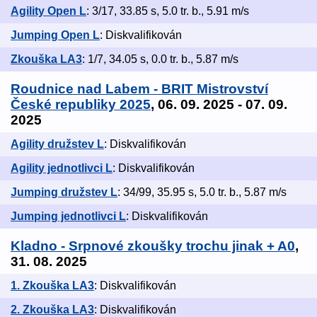
Agility Open L
: 3/17, 33.85 s, 5.0 tr. b., 5.91 m/s
Jumping Open L
: Diskvalifikován
Zkouška LA3
: 1/7, 34.05 s, 0.0 tr. b., 5.87 m/s
Roudnice nad Labem - BRIT Mistrovství
České republiky 2025
, 06. 09. 2025 - 07. 09.
2025
Agility družstev L
: Diskvalifikován
Agility jednotlivci L
: Diskvalifikován
Jumping družstev L
: 34/99, 35.95 s, 5.0 tr. b., 5.87 m/s
Jumping jednotlivci L
: Diskvalifikován
Kladno - Srpnové zkoušky trochu jinak + A0
,
31. 08. 2025
1. Zkouška LA3
: Diskvalifikován
2. Zkouška LA3
: Diskvalifikován