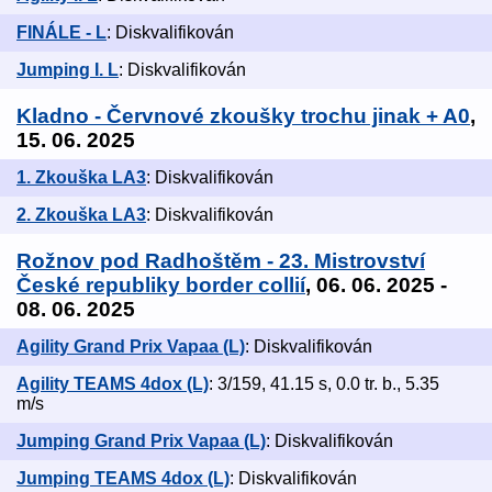
FINÁLE - L
: Diskvalifikován
Jumping I. L
: Diskvalifikován
Kladno - Červnové zkoušky trochu jinak + A0
,
15. 06. 2025
1. Zkouška LA3
: Diskvalifikován
2. Zkouška LA3
: Diskvalifikován
Rožnov pod Radhoštěm - 23. Mistrovství
České republiky border collií
, 06. 06. 2025 -
08. 06. 2025
Agility Grand Prix Vapaa (L)
: Diskvalifikován
Agility TEAMS 4dox (L)
: 3/159, 41.15 s, 0.0 tr. b., 5.35
m/s
Jumping Grand Prix Vapaa (L)
: Diskvalifikován
Jumping TEAMS 4dox (L)
: Diskvalifikován