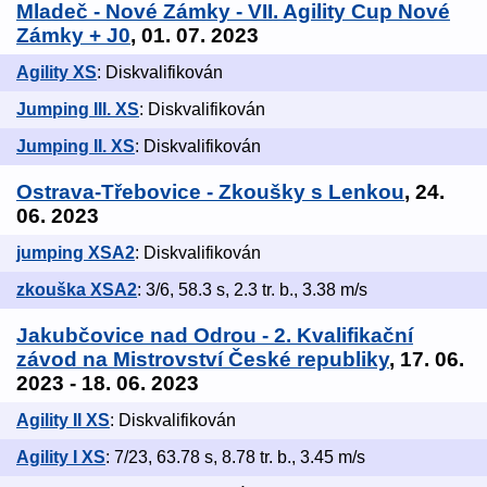
Mladeč - Nové Zámky - VII. Agility Cup Nové
Zámky + J0
, 01. 07. 2023
Agility XS
: Diskvalifikován
Jumping III. XS
: Diskvalifikován
Jumping II. XS
: Diskvalifikován
Ostrava-Třebovice - Zkoušky s Lenkou
, 24.
06. 2023
jumping XSA2
: Diskvalifikován
zkouška XSA2
: 3/6, 58.3 s, 2.3 tr. b., 3.38 m/s
Jakubčovice nad Odrou - 2. Kvalifikační
závod na Mistrovství České republiky
, 17. 06.
2023 - 18. 06. 2023
Agility II XS
: Diskvalifikován
Agility I XS
: 7/23, 63.78 s, 8.78 tr. b., 3.45 m/s