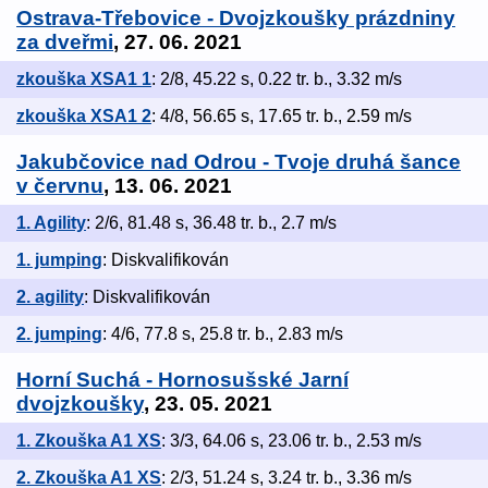
Ostrava-Třebovice - Dvojzkoušky prázdniny
za dveřmi
, 27. 06. 2021
zkouška XSA1 1
: 2/8, 45.22 s, 0.22 tr. b., 3.32 m/s
zkouška XSA1 2
: 4/8, 56.65 s, 17.65 tr. b., 2.59 m/s
Jakubčovice nad Odrou - Tvoje druhá šance
v červnu
, 13. 06. 2021
1. Agility
: 2/6, 81.48 s, 36.48 tr. b., 2.7 m/s
1. jumping
: Diskvalifikován
2. agility
: Diskvalifikován
2. jumping
: 4/6, 77.8 s, 25.8 tr. b., 2.83 m/s
Horní Suchá - Hornosušské Jarní
dvojzkoušky
, 23. 05. 2021
1. Zkouška A1 XS
: 3/3, 64.06 s, 23.06 tr. b., 2.53 m/s
2. Zkouška A1 XS
: 2/3, 51.24 s, 3.24 tr. b., 3.36 m/s