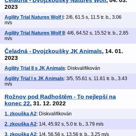
Čeladná - Dvojzkoušky Natures Wolf
, 04. 03.
2023
Agility Trial Natures Wolf I
: 2/6, 61.5 s, 11.5 tr. b., 3.06
m/s
Agility Trial Natures Wolf II
: 4/6, 64.52 s, 15.52 tr. b., 2.85
m/s
Čeladná - Dvojzkoušky JK Animals
, 14. 01.
2023
Agility Trial II s JK Animals
: Diskvalifikován
Agility Trial I s JK Animals
: 3/5, 55.61 s, 11.61 tr. b., 3.43
m/s
Rožnov pod Radhoštěm - To nejlepší na
konec 22
, 31. 12. 2022
1. zkouška A2
: Diskvalifikován
2. zkouška A2
: 1/4, 45.92 s, 5.0 tr. b., 3.79 m/s
3. zkouška A2
: 1/4, 56.56 s, 13.56 tr. b., 3.25 m/s