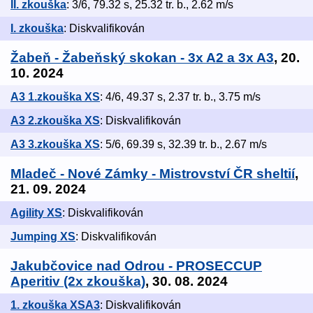
II. zkouška
: 3/6, 79.32 s, 25.32 tr. b., 2.62 m/s
I. zkouška
: Diskvalifikován
Žabeň - Žabeňský skokan - 3x A2 a 3x A3
, 20.
10. 2024
A3 1.zkouška XS
: 4/6, 49.37 s, 2.37 tr. b., 3.75 m/s
A3 2.zkouška XS
: Diskvalifikován
A3 3.zkouška XS
: 5/6, 69.39 s, 32.39 tr. b., 2.67 m/s
Mladeč - Nové Zámky - Mistrovství ČR sheltií
,
21. 09. 2024
Agility XS
: Diskvalifikován
Jumping XS
: Diskvalifikován
Jakubčovice nad Odrou - PROSECCUP
Aperitiv (2x zkouška)
, 30. 08. 2024
1. zkouška XSA3
: Diskvalifikován