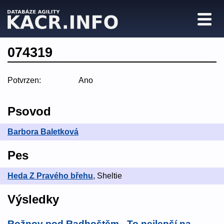
074319
Potvrzen:
Ano
Psovod
Barbora Baletková
Pes
Heda Z Pravého břehu
, Sheltie
Výsledky
Rožnov pod Radhoštěm - To nejlepší na