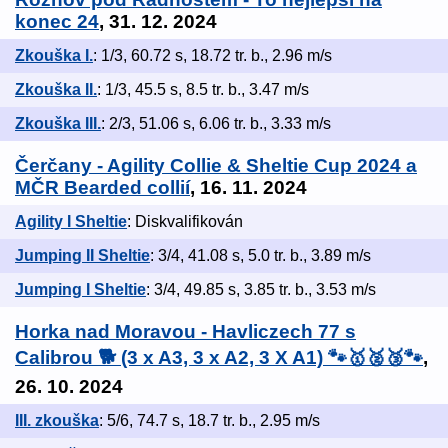
konec 24
, 31. 12. 2024
Zkouška I.
: 1/3, 60.72 s, 18.72 tr. b., 2.96 m/s
Zkouška II.
: 1/3, 45.5 s, 8.5 tr. b., 3.47 m/s
Zkouška III.
: 2/3, 51.06 s, 6.06 tr. b., 3.33 m/s
Čerčany - Agility Collie & Sheltie Cup 2024 a
MČR Bearded collií
, 16. 11. 2024
Agility I Sheltie
: Diskvalifikován
Jumping II Sheltie
: 3/4, 41.08 s, 5.0 tr. b., 3.89 m/s
Jumping I Sheltie
: 3/4, 49.85 s, 3.85 tr. b., 3.53 m/s
Horka nad Moravou - Havliczech 77 s
Calibrou 🐕 (3 x A3, 3 x A2, 3 X A1) 🐾🥇🥈🥉🐾
,
26. 10. 2024
III. zkouška
: 5/6, 74.7 s, 18.7 tr. b., 2.95 m/s