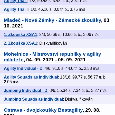
Agility Trial I
: 1/2, 50.48 s, 3.48 tr. b., 3.31 m/s
Agility Trial II
: 1/2, 46.16 s, 0.0 tr. b., 3.75 m/s
Mladeč - Nové Zámky - Zámecké zkoušky
, 03.
10. 2021
1. Zkouška XSA1
: 2/3, 50.66 s, 10.66 tr. b., 3.06 m/s
2. Zkouška XSA1
: Diskvalifikován
Mohelnice - Mistrovství republiky v agility
mládeže
, 04. 09. 2021 - 05. 09. 2021
Agility Individual - D
: 4/6, 91.0 s, 44.0 tr. b., 2.38 m/s
Agility Squads as Individual
: 13/16, 99.77 s, 56.77 tr. b.,
2.05 m/s
Jumping Individual - D
: 3/6, 55.34 s, 7.34 tr. b., 3.27 m/s
Jumping Squads as Individual
: Diskvalifikován
Ostrava - dvojzkoušky Bestagility
, 29. 08.