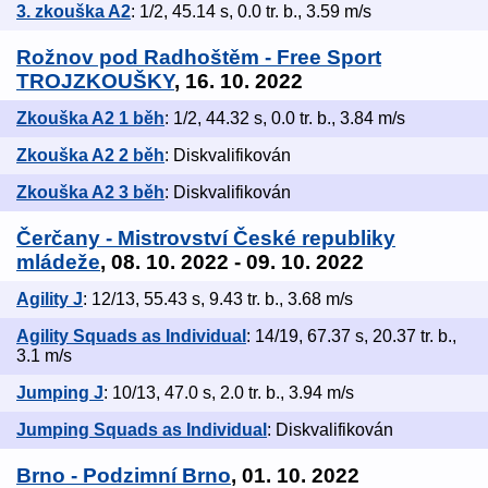
3. zkouška A2
: 1/2, 45.14 s, 0.0 tr. b., 3.59 m/s
Rožnov pod Radhoštěm - Free Sport
TROJZKOUŠKY
, 16. 10. 2022
Zkouška A2 1 běh
: 1/2, 44.32 s, 0.0 tr. b., 3.84 m/s
Zkouška A2 2 běh
: Diskvalifikován
Zkouška A2 3 běh
: Diskvalifikován
Čerčany - Mistrovství České republiky
mládeže
, 08. 10. 2022 - 09. 10. 2022
Agility J
: 12/13, 55.43 s, 9.43 tr. b., 3.68 m/s
Agility Squads as Individual
: 14/19, 67.37 s, 20.37 tr. b.,
3.1 m/s
Jumping J
: 10/13, 47.0 s, 2.0 tr. b., 3.94 m/s
Jumping Squads as Individual
: Diskvalifikován
Brno - Podzimní Brno
, 01. 10. 2022