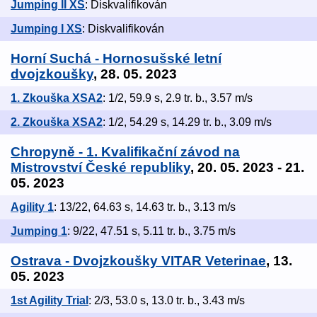
Jumping II XS
: Diskvalifikován
Jumping I XS
: Diskvalifikován
Horní Suchá - Hornosušské letní
dvojzkoušky
, 28. 05. 2023
1. Zkouška XSA2
: 1/2, 59.9 s, 2.9 tr. b., 3.57 m/s
2. Zkouška XSA2
: 1/2, 54.29 s, 14.29 tr. b., 3.09 m/s
Chropyně - 1. Kvalifikační závod na
Mistrovství České republiky
, 20. 05. 2023 - 21.
05. 2023
Agility 1
: 13/22, 64.63 s, 14.63 tr. b., 3.13 m/s
Jumping 1
: 9/22, 47.51 s, 5.11 tr. b., 3.75 m/s
Ostrava - Dvojzkoušky VITAR Veterinae
, 13.
05. 2023
1st Agility Trial
: 2/3, 53.0 s, 13.0 tr. b., 3.43 m/s