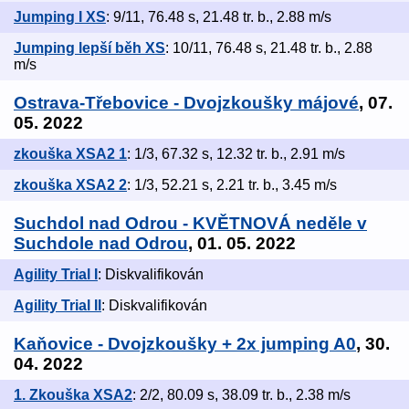
Jumping I XS
: 9/11, 76.48 s, 21.48 tr. b., 2.88 m/s
Jumping lepší běh XS
: 10/11, 76.48 s, 21.48 tr. b., 2.88
m/s
Ostrava-Třebovice - Dvojzkoušky májové
, 07.
05. 2022
zkouška XSA2 1
: 1/3, 67.32 s, 12.32 tr. b., 2.91 m/s
zkouška XSA2 2
: 1/3, 52.21 s, 2.21 tr. b., 3.45 m/s
Suchdol nad Odrou - KVĚTNOVÁ neděle v
Suchdole nad Odrou
, 01. 05. 2022
Agility Trial I
: Diskvalifikován
Agility Trial II
: Diskvalifikován
Kaňovice - Dvojzkoušky + 2x jumping A0
, 30.
04. 2022
1. Zkouška XSA2
: 2/2, 80.09 s, 38.09 tr. b., 2.38 m/s