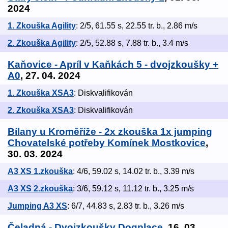
2024
1. Zkouška Agility
: 2/5, 61.55 s, 22.55 tr. b., 2.86 m/s
2. Zkouška Agility
: 2/5, 52.88 s, 7.88 tr. b., 3.4 m/s
Kaňovice - Apríl v Kaňkách 5 - dvojzkoušky +
A0
, 27. 04. 2024
1. Zkouška XSA3
: Diskvalifikován
2. Zkouška XSA3
: Diskvalifikován
Bílany u Kroměříže - 2x zkouška 1x jumping
Chovatelské potřeby Komínek Mostkovice
,
30. 03. 2024
A3 XS 1.zkouška
: 4/6, 59.02 s, 14.02 tr. b., 3.39 m/s
A3 XS 2.zkouška
: 3/6, 59.12 s, 11.12 tr. b., 3.25 m/s
Jumping A3 XS
: 6/7, 44.83 s, 2.83 tr. b., 3.26 m/s
Čeladná - Dvojzkoušky Dogplace
, 16. 03.