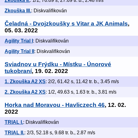
Zkouška II.
: 1/1, 76.69 s, 27.69 tr. b., 2.48 m/s
Zkouška III.
: Diskvalifikován
Čeladná - Dvojzkoušky s Vitar a JK Animals
,
05. 03. 2022
Agility Trial I
: Diskvalifikován
Agility Trial II
: Diskvalifikován
Sviadnov u Frýdku - Místku - Únorové
tukobraní
, 19. 02. 2022
1. Zkouška A2 XS
: 2/2, 61.42 s, 11.42 tr. b., 3.45 m/s
2. Zkouška A2 XS
: 1/2, 49.63 s, 1.63 tr. b., 3.81 m/s
Horka nad Moravou - Havliczech 46
, 12. 02.
2022
TRIAL I.
: Diskvalifikován
TRIAL II.
: 2/3, 52.18 s, 9.68 tr. b., 2.87 m/s