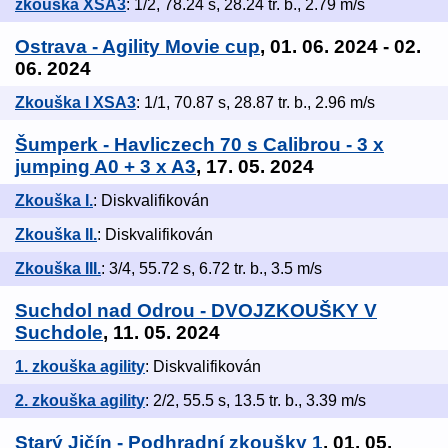
zkouška XSA3
: 1/2, 78.24 s, 28.24 tr. b., 2.79 m/s
Ostrava - Agility Movie cup
, 01. 06. 2024 - 02.
06. 2024
Zkouška I XSA3
: 1/1, 70.87 s, 28.87 tr. b., 2.96 m/s
Šumperk - Havliczech 70 s Calibrou - 3 x
jumping A0 + 3 x A3
, 17. 05. 2024
Zkouška I.
: Diskvalifikován
Zkouška II.
: Diskvalifikován
Zkouška III.
: 3/4, 55.72 s, 6.72 tr. b., 3.5 m/s
Suchdol nad Odrou - DVOJZKOUŠKY V
Suchdole
, 11. 05. 2024
1. zkouška agility
: Diskvalifikován
2. zkouška agility
: 2/2, 55.5 s, 13.5 tr. b., 3.39 m/s
Starý Jičín - Podhradní zkoušky 1
, 01. 05.