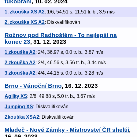
tukobraní
, 10. 02. 2024
1. zkouška XS A2
: 1/6, 54.51 s, 11.51 tr. b., 3.5 m/s
2. zkouška XS A2
: Diskvalifikován
Rožnov pod Radhoštěm - To nejlepší na
konec 23
, 31. 12. 2023
1.zkouška A2
: 2/4, 36.97 s, 0.0 tr. b., 3.87 m/s
2.zkouška A2
: 2/4, 46.56 s, 3.56 tr. b., 3.44 m/s
3.zkouška A2
: 4/4, 44.15 s, 0.0 tr. b., 3.28 m/s
Brno - Vánoční Brno
, 16. 12. 2023
Agility XS
: 2/8, 49.88 s, 5.0 tr. b., 3.67 m/s
Jumping XS
: Diskvalifikován
Zkouška XSA2
: Diskvalifikován
Mladeč - Nové Zámky - Mistrovství ČR sheltií
,
16. 09. 2023