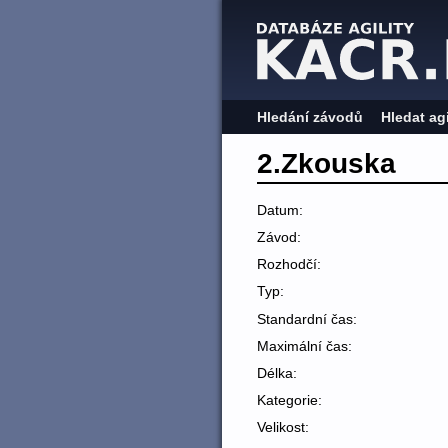
Hledání závodů
Hledat ag
2.Zkouska
Datum:
Závod:
Rozhodčí:
Typ:
Standardní čas:
Maximální čas:
Délka:
Kategorie:
Velikost: