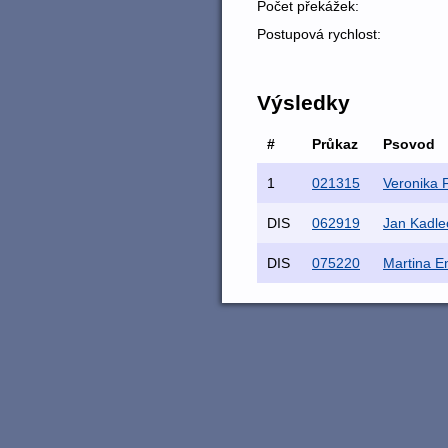
Počet překážek:
Postupová rychlost:
Výsledky
#
Průkaz
Psovod
1
021315
Veronika 
DIS
062919
Jan Kadle
DIS
075220
Martina E