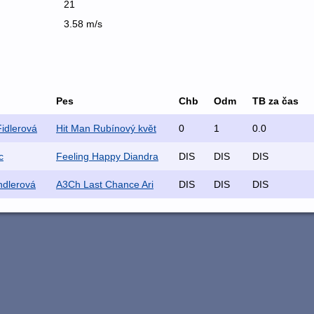
21
3.58 m/s
Pes
Chb
Odm
TB za čas
Fidlerová
Hit Man Rubínový květ
0
1
0.0
c
Feeling Happy Diandra
DIS
DIS
DIS
ndlerová
A3Ch Last Chance Ari
DIS
DIS
DIS