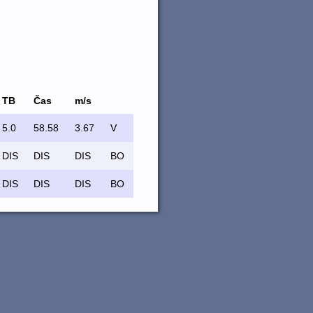
TB
Čas
m/s
5.0
58.58
3.67
V
DIS
DIS
DIS
BO
DIS
DIS
DIS
BO