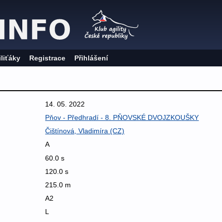
iliťáky
Registrace
Přihlášení
14. 05. 2022
Pňov - Předhradí - 8. PŇOVSKÉ DVOJZKOUŠKY
Čištínová, Vladimíra (CZ)
A
60.0 s
120.0 s
215.0 m
A2
L