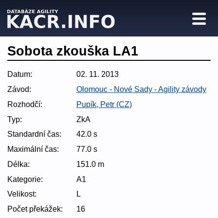
Sobota zkouška LA1
Datum:
02. 11. 2013
Závod:
Olomouc - Nové Sady - Agility závody
Rozhodčí:
Pupík, Petr (CZ)
Typ:
ZkA
Standardní čas:
42.0 s
Maximální čas:
77.0 s
Délka:
151.0 m
Kategorie:
A1
Velikost:
L
Počet překážek:
16