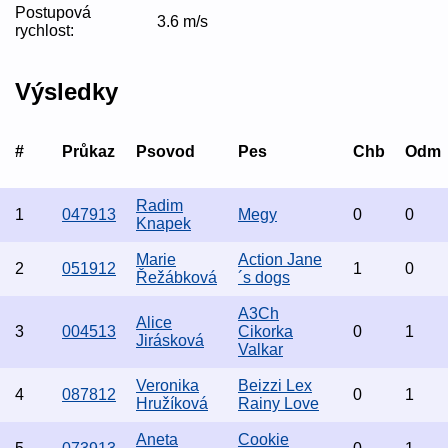
Postupová
3.6 m/s
rychlost:
Výsledky
#
Průkaz
Psovod
Pes
Chb
Odm
Radim
1
047913
Megy
0
0
Knapek
Marie
Action Jane
2
051912
1
0
Řežábková
´s dogs
A3Ch
Alice
3
004513
Cikorka
0
1
Jirásková
Valkar
Veronika
Beizzi Lex
4
087812
0
1
Hružíková
Rainy Love
Aneta
Cookie