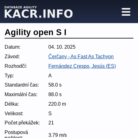
Agility open S I
Datum:
04. 10. 2025
Závod:
Čerčany - As Fast As Tachyon
Rozhodčí:
Fernández Crespo, Jesús (ES)
Typ:
A
Standardní čas:
58.0 s
Maximální čas:
88.0 s
Délka:
220.0 m
Velikost:
S
Počet překážek:
21
Postupová
3.79 m/s
rychlost: