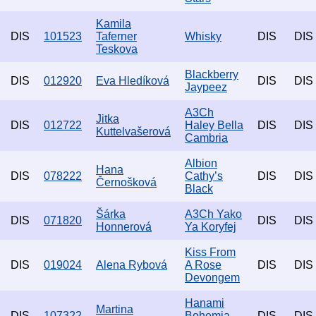
Kamila
DIS
101523
Taferner
Whisky
DIS
DIS
Teskova
Blackberry
DIS
012920
Eva Hledíková
DIS
DIS
Jaypeez
A3Ch
Jitka
DIS
012722
Haley Bella
DIS
DIS
Kuttelvašerová
Cambria
Albion
Hana
DIS
078222
Cathy’s
DIS
DIS
Černošková
Black
Šárka
A3Ch Yako
DIS
071820
DIS
DIS
Honnerová
Ya Koryfej
Kiss From
DIS
019024
Alena Rybová
A Rose
DIS
DIS
Devongem
Hanami
Martina
DIS
107322
Bohemia
DIS
DIS