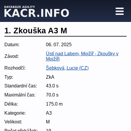
1. Zkouška A3 M
Datum:
06. 07. 2025
Ústí nad Labem, Mojžíř - Zkoušky v
Závod:
Mojžíři
Rozhodčí:
Šebková, Lucie (CZ)
Typ:
ZkA
Standardní čas:
43.0 s
Maximální čas:
70.0 s
Délka:
175.0 m
Kategorie:
A3
Velikost:
M
Počet překážek:
19