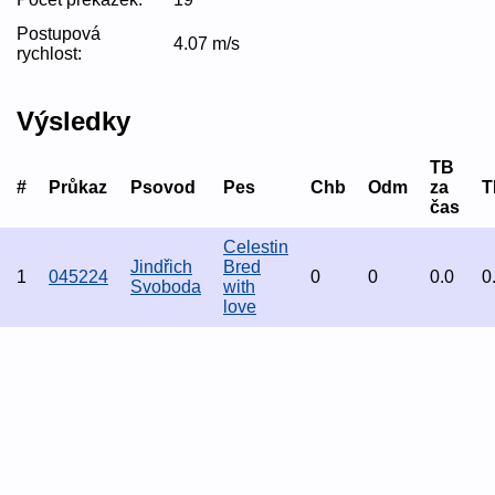
Postupová
4.07 m/s
rychlost:
Výsledky
TB
#
Průkaz
Psovod
Pes
Chb
Odm
za
T
čas
Celestin
Jindřich
Bred
1
045224
0
0
0.0
0
Svoboda
with
love