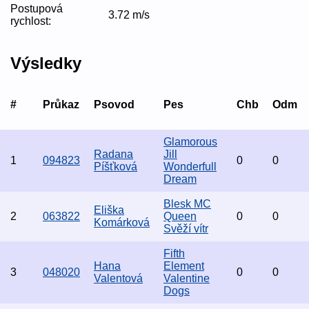
Postupová
3.72 m/s
rychlost:
Výsledky
#
Průkaz
Psovod
Pes
Chb
Odm
Glamorous
Radana
Jill
1
094823
0
0
Píšťková
Wonderfull
Dream
Blesk MC
Eliška
2
063822
Queen
0
0
Komárková
Svěží vítr
Fifth
Hana
Element
3
048020
0
0
Valentová
Valentine
Dogs