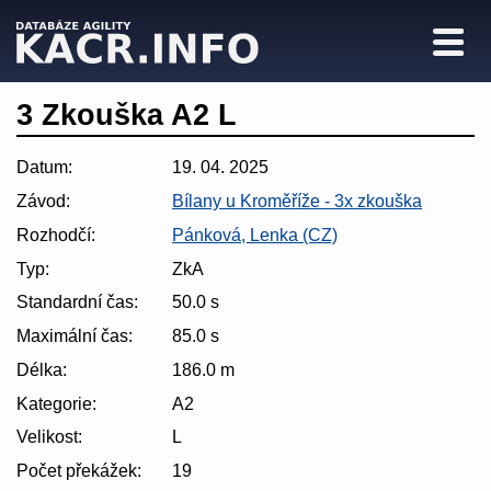
3 Zkouška A2 L
Datum:
19. 04. 2025
Závod:
Bílany u Kroměříže - 3x zkouška
Rozhodčí:
Pánková, Lenka (CZ)
Typ:
ZkA
Standardní čas:
50.0 s
Maximální čas:
85.0 s
Délka:
186.0 m
Kategorie:
A2
Velikost:
L
Počet překážek:
19