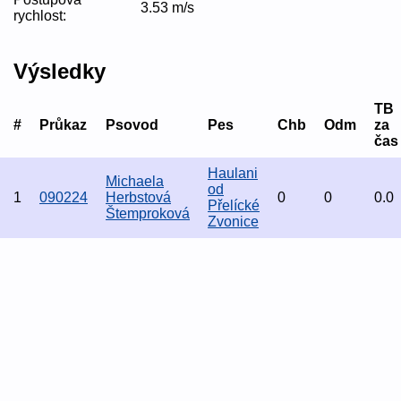
3.53 m/s
rychlost:
Výsledky
TB
#
Průkaz
Psovod
Pes
Chb
Odm
za
čas
Haulani
Michaela
od
1
090224
Herbstová
0
0
0.0
Přelícké
Štemproková
Zvonice