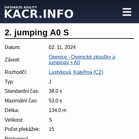
2. jumping A0 S
Datum:
02. 11. 2024
Osenice - Osenické zkoušky a
Závod:
jumpingy + A0
Rozhodčí:
Lustyková, Kateřina (CZ)
Typ:
J
Standardní čas:
38.0 s
Maximální čas:
53.0 s
Délka:
134.0 m
Velikost:
S
Počet překážek:
15
Postupová