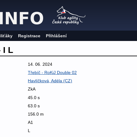
iliťáky
Registrace
Přihlášení
 I L
14. 06. 2024
Třebíč - RoKiJ Double 02
Havlíčková, Adéla (CZ)
ZkA
45.0 s
63.0 s
156.0 m
A1
L