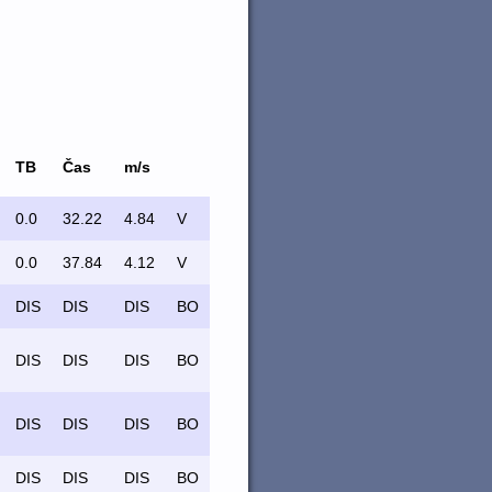
TB
Čas
m/s
0.0
32.22
4.84
V
0.0
37.84
4.12
V
DIS
DIS
DIS
BO
DIS
DIS
DIS
BO
DIS
DIS
DIS
BO
DIS
DIS
DIS
BO