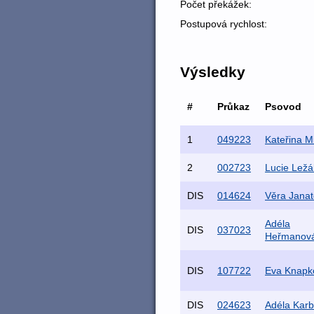
Počet překážek:
Postupová rychlost:
Výsledky
#
Průkaz
Psovod
1
049223
Kateřina M
2
002723
Lucie Lež
DIS
014624
Věra Jana
Adéla
DIS
037023
Heřmanov
DIS
107722
Eva Knapk
DIS
024623
Adéla Kar