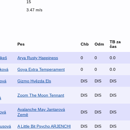
15
3.47 m/s
TB za
Pes
Chb
Odm
čas
ikeš
Arya Rusty Happiness
0
0
0.0
áková
Goya Extra Temperament
0
0
0.0
tová
Gizmo Hvězda Els
DIS
DIS
DIS
Zoom The Moon Tennant
DIS
DIS
DIS
á
Avalanche May Jantarová
ová
DIS
DIS
DIS
Země
busová
A Little Bit Psycho ARJENCHI
DIS
DIS
DIS