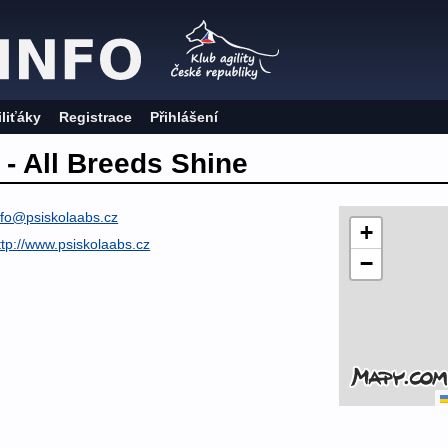
iliťáky
Registrace
Přihlášení
 - All Breeds Shine
nfo@psiskolaabs.cz
+
ttp://www.psiskolaabs.cz
−