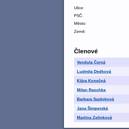
Ulice:
PSČ:
Město:
Země:
Členové
Vendula Černá
Ludmila Dedková
Klára Konečná
Milan Raschka
Barbara Sajdoková
Jana Šimperská
Martina Zelinková