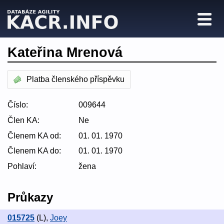
Kateřina Mrenová
Platba členského příspěvku
Číslo:
009644
Člen KA:
Ne
Členem KA od:
01. 01. 1970
Členem KA do:
01. 01. 1970
Pohlaví:
žena
Průkazy
015725
(L)
,
Joey