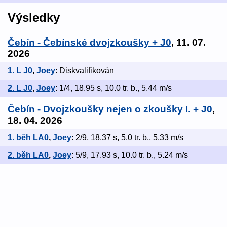
Výsledky
Čebín - Čebínské dvojzkoušky + J0
, 11. 07.
2026
1. L J0
,
Joey
: Diskvalifikován
2. L J0
,
Joey
: 1/4, 18.95 s, 10.0 tr. b., 5.44 m/s
Čebín - Dvojzkoušky nejen o zkoušky I. + J0
,
18. 04. 2026
1. běh LA0
,
Joey
: 2/9, 18.37 s, 5.0 tr. b., 5.33 m/s
2. běh LA0
,
Joey
: 5/9, 17.93 s, 10.0 tr. b., 5.24 m/s