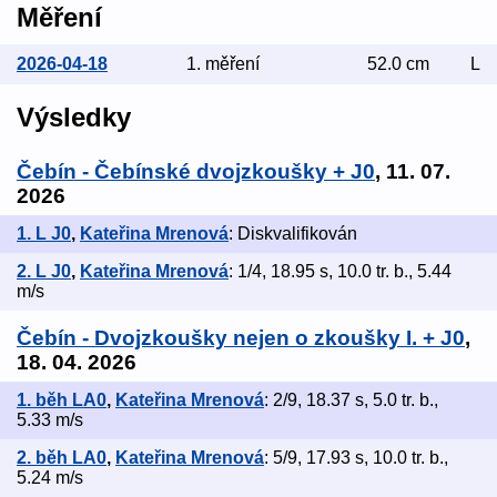
Měření
2026-04-18
1. měření
52.0 cm
L
Výsledky
Čebín - Čebínské dvojzkoušky + J0
, 11. 07.
2026
1. L J0
,
Kateřina Mrenová
: Diskvalifikován
2. L J0
,
Kateřina Mrenová
: 1/4, 18.95 s, 10.0 tr. b., 5.44
m/s
Čebín - Dvojzkoušky nejen o zkoušky I. + J0
,
18. 04. 2026
1. běh LA0
,
Kateřina Mrenová
: 2/9, 18.37 s, 5.0 tr. b.,
5.33 m/s
2. běh LA0
,
Kateřina Mrenová
: 5/9, 17.93 s, 10.0 tr. b.,
5.24 m/s