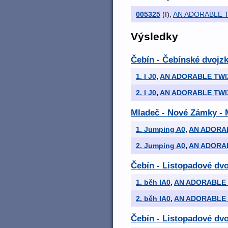
005325
(I)
,
AN ADORABLE T
Výsledky
Čebín - Čebínské dvojz
1. I J0
,
AN ADORABLE TWI
2. I J0
,
AN ADORABLE TWI
Mladeč - Nové Zámky -
1. Jumping A0
,
AN ADORAB
2. Jumping A0
,
AN ADORAB
Čebín - Listopadové dvo
1. běh IA0
,
AN ADORABLE 
2. běh IA0
,
AN ADORABLE 
Čebín - Listopadové dvo