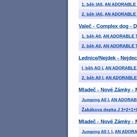
1. běh IA0
,
AN ADORABLE 
2. běh IA0
,
AN ADORABLE 
Valeč - Complex dog - 
1. běh A0
,
AN ADORABLE T
2. běh A0
,
AN ADORABLE T
Lednice/Nejdek - Nejdec
I. běh AO I
,
AN ADORABLE 
2. běh A0 I
,
AN ADORABLE 
Mladeč - Nové Zámky - 
Jumping A0 I
,
AN ADORABL
Žabákova depka J 3+2+1+0
Mladeč - Nové Zámky -
Jumping A0 I. I
,
AN ADORA