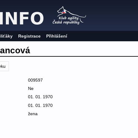
iliťáky
Registrace
Přihlášení
vancová
vku
009597
Ne
01. 01. 1970
01. 01. 1970
žena