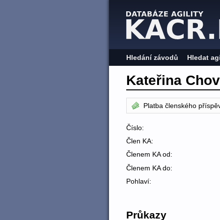
Hledání závodů
Hledat ag
Kateřina Cho
Platba členského příspě
Číslo:
Člen KA:
Členem KA od:
Členem KA do:
Pohlaví:
Průkazy