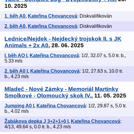
10. 2025
1. běh A0
,
Kateřina Chovancová
: Diskvalifikován
2. běh A0
,
Kateřina Chovancová
: Diskvalifikován
Lednice/Nejdek - Nejdecký trojskok II. s JK
Animals + 2x A0
, 28. 06. 2025
I. běh AO I
,
Kateřina Chovancová
: 1/2, 32.07 s, 5.0 tr. b.,
5.33 m/s
2. běh A0 I
,
Kateřina Chovancová
: 1/2, 27.63 s, 10.0 tr.
b., 4.23 m/s
Mladeč - Nové Zámky - Memoriál Martinky
Smolkové - Olomoucký skok IV.
, 11. 05. 2025
Jumping A0 I
,
Kateřina Chovancová
: 1/2, 29.87 s, 5.0 tr.
b., 4.02 m/s
Žabákova depka J 3+2+1+0 I
,
Kateřina Chovancová
:
4/13, 49.64 s, 0.0 tr. b., 4.23 m/s