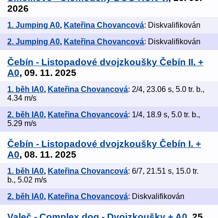
2026
1. Jumping A0
,
Kateřina Chovancová
: Diskvalifikován
2. Jumping A0
,
Kateřina Chovancová
: Diskvalifikován
Čebín - Listopadové dvojzkoušky Čebín II. +
A0
, 09. 11. 2025
1. běh IA0
,
Kateřina Chovancová
: 2/4, 23.06 s, 5.0 tr. b.,
4.34 m/s
2. běh IA0
,
Kateřina Chovancová
: 1/4, 18.9 s, 5.0 tr. b.,
5.29 m/s
Čebín - Listopadové dvojzkoušky Čebín I. +
A0
, 08. 11. 2025
1. běh IA0
,
Kateřina Chovancová
: 6/7, 21.51 s, 15.0 tr.
b., 5.02 m/s
2. běh IA0
,
Kateřina Chovancová
: Diskvalifikován
Valeč - Complex dog - Dvojzkoušky + A0
, 25.