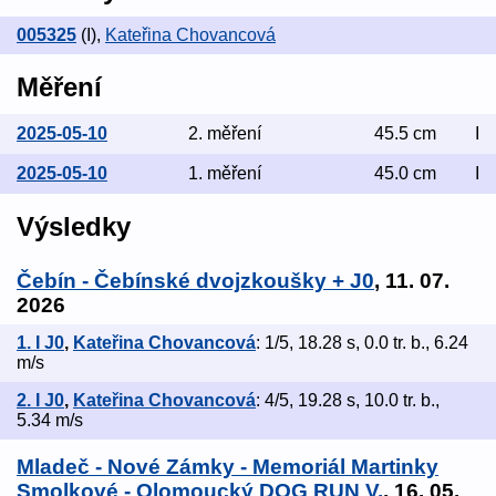
005325
(I)
,
Kateřina Chovancová
Měření
2025-05-10
2. měření
45.5 cm
I
2025-05-10
1. měření
45.0 cm
I
Výsledky
Čebín - Čebínské dvojzkoušky + J0
, 11. 07.
2026
1. I J0
,
Kateřina Chovancová
: 1/5, 18.28 s, 0.0 tr. b., 6.24
m/s
2. I J0
,
Kateřina Chovancová
: 4/5, 19.28 s, 10.0 tr. b.,
5.34 m/s
Mladeč - Nové Zámky - Memoriál Martinky
Smolkové - Olomoucký DOG RUN V.
, 16. 05.