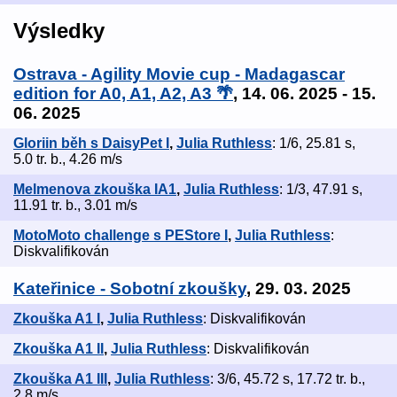
Výsledky
Ostrava - Agility Movie cup - Madagascar
edition for A0, A1, A2, A3 🌴
, 14. 06. 2025 - 15.
06. 2025
Gloriin běh s DaisyPet I
,
Julia Ruthless
: 1/6, 25.81 s,
5.0 tr. b., 4.26 m/s
Melmenova zkouška IA1
,
Julia Ruthless
: 1/3, 47.91 s,
11.91 tr. b., 3.01 m/s
MotoMoto challenge s PEStore I
,
Julia Ruthless
:
Diskvalifikován
Kateřinice - Sobotní zkoušky
, 29. 03. 2025
Zkouška A1 I
,
Julia Ruthless
: Diskvalifikován
Zkouška A1 II
,
Julia Ruthless
: Diskvalifikován
Zkouška A1 III
,
Julia Ruthless
: 3/6, 45.72 s, 17.72 tr. b.,
2.8 m/s