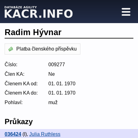
Radim Hývnar
Platba členského příspěvku
Číslo:
009277
Člen KA:
Ne
Členem KA od:
01. 01. 1970
Členem KA do:
01. 01. 1970
Pohlaví:
muž
Průkazy
036424
(I)
,
Julia Ruthless