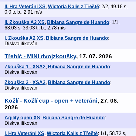
II. Hra Veteráni XS
,
Wictoria Kalis z Třeště
: 2/2, 49.18 s,
0.0 tr. b., 2.91 m/s
II. Zkouška A2 XS
,
Bibiana Sangre de Huando
: 1/1,
68.03 s, 33.03 tr. b., 2.78 m/s
I. Zkouška A2 XS
,
Bibiana Sangre de Huando
:
Diskvalifikován
Třebíč - MINI dvojzkoušky
, 17. 07. 2026
Zkouška 1 - XSA2
,
Bibiana Sangre de Huando
:
Diskvalifikován
Zkouška 2 - XSA2
,
Bibiana Sangre de Huando
:
Diskvalifikován
Kožlí - Kožlí cup - open + veteráni
, 27. 06.
2026
Agility open XS
,
Bibiana Sangre de Huando
:
Diskvalifikován
I. Hra Veteráni XS
,
Wictoria Kalis z Třeště
: 1/1, 58.72 s,