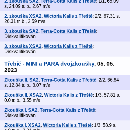
2. zkouška SA2
,
Terra-Cotta Kalis z Třeště
: 1/1, 65.09
s, 24.09 tr. b., 2.67 m/s
2. zkouška XSA2
,
Wictoria Kalis z Třeště
: 2/2, 67.31 s,
26.31 tr. b., 2.59 m/s
3. zkouška SA2
,
Terra-Cotta Kalis z Třeště
:
Diskvalifikován
3. zkouška XSA2
,
Wictoria Kalis z Třeště
:
Diskvalifikován
Třebíč - MINI a PARA dvojzkoušky
, 05. 05.
2023
Zkouška II. SA2
,
Terra-Cotta Kalis z Třeště
: 2/2, 66.84
s, 12.84 tr. b., 3.07 m/s
Zkouška II. XSA2
,
Wictoria Kalis z Třeště
: 1/3, 57.81 s,
0.0 tr. b., 3.55 m/s
Zkouška I. SA2
,
Terra-Cotta Kalis z Třeště
:
Diskvalifikován
Zkouška I. XSA2
,
Wictoria Kalis z Třeště
: 1/3, 58.9 s,