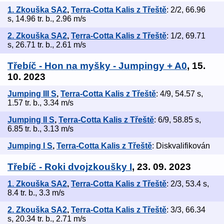
1. Zkouška SA2
,
Terra-Cotta Kalis z Třeště
: 2/2, 66.96
s, 14.96 tr. b., 2.96 m/s
2. Zkouška SA2
,
Terra-Cotta Kalis z Třeště
: 1/2, 69.71
s, 26.71 tr. b., 2.61 m/s
Třebíč - Hon na myšky - Jumpingy + A0
, 15.
10. 2023
Jumping III S
,
Terra-Cotta Kalis z Třeště
: 4/9, 54.57 s,
1.57 tr. b., 3.34 m/s
Jumping II S
,
Terra-Cotta Kalis z Třeště
: 6/9, 58.85 s,
6.85 tr. b., 3.13 m/s
Jumping I S
,
Terra-Cotta Kalis z Třeště
: Diskvalifikován
Třebíč - Roki dvojzkoušky I
, 23. 09. 2023
1. Zkouška SA2
,
Terra-Cotta Kalis z Třeště
: 2/3, 53.4 s,
8.4 tr. b., 3.3 m/s
2. Zkouška SA2
,
Terra-Cotta Kalis z Třeště
: 3/3, 66.34
s, 20.34 tr. b., 2.71 m/s