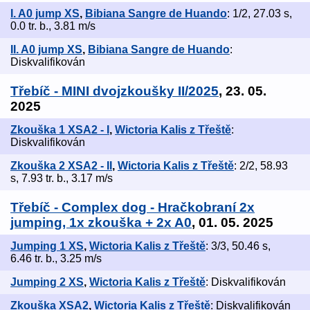
I. A0 jump XS
,
Bibiana Sangre de Huando
: 1/2, 27.03 s,
0.0 tr. b., 3.81 m/s
II. A0 jump XS
,
Bibiana Sangre de Huando
:
Diskvalifikován
Třebíč - MINI dvojzkoušky II/2025
, 23. 05.
2025
Zkouška 1 XSA2 - I
,
Wictoria Kalis z Třeště
:
Diskvalifikován
Zkouška 2 XSA2 - II
,
Wictoria Kalis z Třeště
: 2/2, 58.93
s, 7.93 tr. b., 3.17 m/s
Třebíč - Complex dog - Hračkobraní 2x
jumping, 1x zkouška + 2x A0
, 01. 05. 2025
Jumping 1 XS
,
Wictoria Kalis z Třeště
: 3/3, 50.46 s,
6.46 tr. b., 3.25 m/s
Jumping 2 XS
,
Wictoria Kalis z Třeště
: Diskvalifikován
Zkouška XSA2
,
Wictoria Kalis z Třeště
: Diskvalifikován