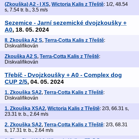
(Zkouška) A2 - I XS
,
Wictoria Kalis z Třeště
: 1/2, 48.54
s, 7.54 tr. b., 3.5 m/s
Sezemice - Jarní sezemické dvojzkoušky +
A0
, 18. 05. 2024
II. Zkouška A2 S
,
Terra-Cotta Kalis z Třeště
:
Diskvalifikován
Zkouška A2 S
,
Terra-Cotta Kalis z Třeště
:
Diskvalifikován
Třebíč - Dvojzkoušky + A0 - Complex dog
CUP 2/5
, 04. 05. 2024
1. Zkouška SA2
,
Terra-Cotta Kalis z Třeště
:
Diskvalifikován
1. Zkouška XSA2
,
Wictoria Kalis z Třeště
: 2/3, 66.31 s,
23.31 tr. b., 2.64 m/s
2. Zkouška SA2
,
Terra-Cotta Kalis z Třeště
: 2/3, 68.31
s, 17.31 tr. b., 2.64 m/s