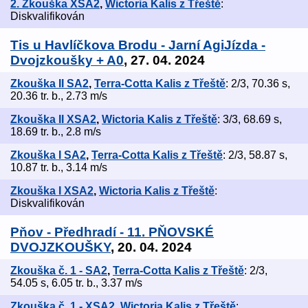
2. Zkouška XSA2
,
Wictoria Kalis z Třeště
:
Diskvalifikován
Tis u Havlíčkova Brodu - Jarní AgiJízda -
Dvojzkoušky + A0
, 27. 04. 2024
Zkouška II SA2
,
Terra-Cotta Kalis z Třeště
: 2/3, 70.36 s,
20.36 tr. b., 2.73 m/s
Zkouška II XSA2
,
Wictoria Kalis z Třeště
: 3/3, 68.69 s,
18.69 tr. b., 2.8 m/s
Zkouška I SA2
,
Terra-Cotta Kalis z Třeště
: 2/3, 58.87 s,
10.87 tr. b., 3.14 m/s
Zkouška I XSA2
,
Wictoria Kalis z Třeště
:
Diskvalifikován
Pňov - Předhradí - 11. PŇOVSKÉ
DVOJZKOUŠKY
, 20. 04. 2024
Zkouška č. 1 - SA2
,
Terra-Cotta Kalis z Třeště
: 2/3,
54.05 s, 6.05 tr. b., 3.37 m/s
Zkouška č. 1 - XSA2
,
Wictoria Kalis z Třeště
: