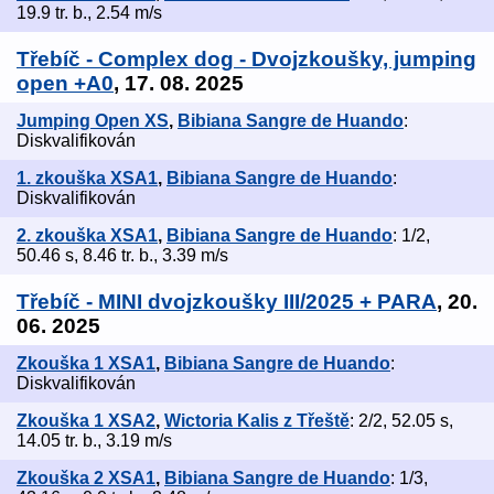
19.9 tr. b., 2.54 m/s
Třebíč - Complex dog - Dvojzkoušky, jumping
open +A0
, 17. 08. 2025
Jumping Open XS
,
Bibiana Sangre de Huando
:
Diskvalifikován
1. zkouška XSA1
,
Bibiana Sangre de Huando
:
Diskvalifikován
2. zkouška XSA1
,
Bibiana Sangre de Huando
: 1/2,
50.46 s, 8.46 tr. b., 3.39 m/s
Třebíč - MINI dvojzkoušky III/2025 + PARA
, 20.
06. 2025
Zkouška 1 XSA1
,
Bibiana Sangre de Huando
:
Diskvalifikován
Zkouška 1 XSA2
,
Wictoria Kalis z Třeště
: 2/2, 52.05 s,
14.05 tr. b., 3.19 m/s
Zkouška 2 XSA1
,
Bibiana Sangre de Huando
: 1/3,