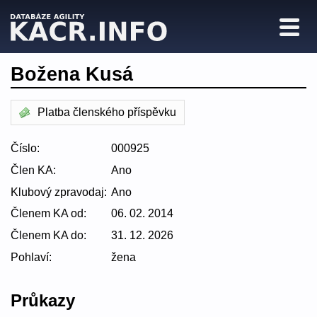
Božena Kusá
Platba členského příspěvku
Číslo:
000925
Člen KA:
Ano
Klubový zpravodaj:
Ano
Členem KA od:
06. 02. 2014
Členem KA do:
31. 12. 2026
Pohlaví:
žena
Průkazy