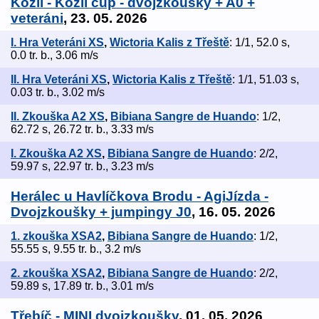
Kožlí - Kožlí cup - dvojzkoušky + A0 +
veteráni
, 23. 05. 2026
I. Hra Veteráni XS
,
Wictoria Kalis z Třeště
: 1/1, 52.0 s,
0.0 tr. b., 3.06 m/s
II. Hra Veteráni XS
,
Wictoria Kalis z Třeště
: 1/1, 51.03 s,
0.03 tr. b., 3.02 m/s
II. Zkouška A2 XS
,
Bibiana Sangre de Huando
: 1/2,
62.72 s, 26.72 tr. b., 3.33 m/s
I. Zkouška A2 XS
,
Bibiana Sangre de Huando
: 2/2,
59.97 s, 22.97 tr. b., 3.23 m/s
Herálec u Havlíčkova Brodu - AgiJízda -
Dvojzkoušky + jumpingy J0
, 16. 05. 2026
1. zkouška XSA2
,
Bibiana Sangre de Huando
: 1/2,
55.55 s, 9.55 tr. b., 3.2 m/s
2. zkouška XSA2
,
Bibiana Sangre de Huando
: 2/2,
59.89 s, 17.89 tr. b., 3.01 m/s
Třebíč - MINI dvojzkoušky
, 01. 05. 2026