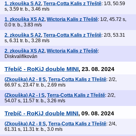
1. zkouška S A2
,
Terra-Cotta Kalis z Třeště
: 1/3, 50.59
s, 3.59 tr. b., 3.46 m/s
1. zkouška XS A2
,
Wictoria Kalis z Třeště
: 1/2, 45.72 s,
0.0 tr. b., 3.83 m/s
2. zkouška S A2
,
Terra-Cotta Kalis z Třeště
: 2/3, 53.31
s, 6.31 tr. b., 3.28 m/s
2. zkouška XS A2
,
Wictoria Kalis z Třeště
:
Diskvalifikován
Třebíč - RoKiJ double MINI
, 23. 08. 2024
(Zkouška) A2 - II S
,
Terra-Cotta Kalis z Třeště
: 2/2,
66.97 s, 23.47 tr. b., 2.69 m/s
(Zkouška) A2 - I S
,
Terra-Cotta Kalis z Třeště
: 2/2,
54.07 s, 11.57 tr. b., 3.26 m/s
Trebíč - RoKiJ double MINI
, 09. 08. 2024
(Zkouška) A2 - II S
,
Terra-Cotta Kalis z Třeště
: 2/4,
61.31 s, 11.31 tr. b., 3.0 m/s