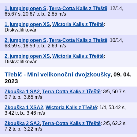
1. jumping open S
,
Terra-Cotta Kalis z Třeště
: 12/14,
65.67 s, 20.67 tr. b., 2.85 m/s
1. jumping open XS
,
Wictoria Kalis z Třeště
:
Diskvalifikován
2. jumping open S
,
Terra-Cotta Kalis z Třeště
: 10/14,
63.59 s, 18.59 tr. b., 2.69 m/s
2. jumping open XS
,
Wictoria Kalis z Třeště
:
Diskvalifikován
Třebíč - Mini velikonoční dvojzkoušky
, 09. 04.
2023
Zkouška 1 SA2
,
Terra-Cotta Kalis z Třeště
: 3/5, 50.7 s,
0.7 tr. b., 3.65 m/s
Zkouška 1 XSA2
,
Wictoria Kalis z Třeště
: 1/4, 53.42 s,
3.42 tr. b., 3.46 m/s
Zkouška 2 SA2
,
Terra-Cotta Kalis z Třeště
: 2/5, 62.2 s,
7.2 tr. b., 3.22 m/s