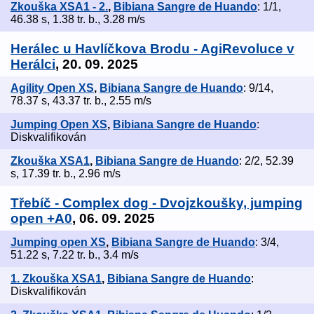
Zkouška XSA1 - 2.
,
Bibiana Sangre de Huando
: 1/1,
46.38 s, 1.38 tr. b., 3.28 m/s
Herálec u Havlíčkova Brodu - AgiRevoluce v
Herálci
, 20. 09. 2025
Agility Open XS
,
Bibiana Sangre de Huando
: 9/14,
78.37 s, 43.37 tr. b., 2.55 m/s
Jumping Open XS
,
Bibiana Sangre de Huando
:
Diskvalifikován
Zkouška XSA1
,
Bibiana Sangre de Huando
: 2/2, 52.39
s, 17.39 tr. b., 2.96 m/s
Třebíč - Complex dog - Dvojzkoušky, jumping
open +A0
, 06. 09. 2025
Jumping open XS
,
Bibiana Sangre de Huando
: 3/4,
51.22 s, 7.22 tr. b., 3.4 m/s
1. Zkouška XSA1
,
Bibiana Sangre de Huando
:
Diskvalifikován