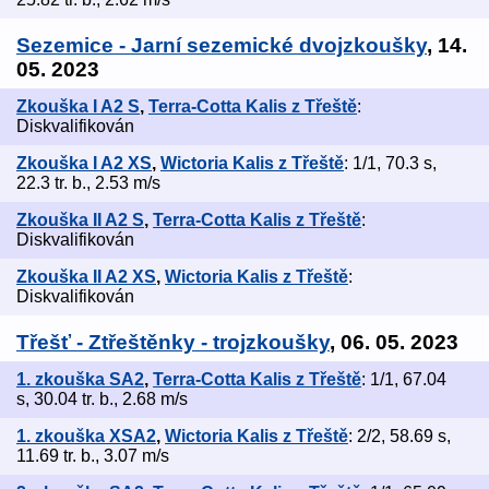
Sezemice - Jarní sezemické dvojzkoušky
, 14.
05. 2023
Zkouška I A2 S
,
Terra-Cotta Kalis z Třeště
:
Diskvalifikován
Zkouška I A2 XS
,
Wictoria Kalis z Třeště
: 1/1, 70.3 s,
22.3 tr. b., 2.53 m/s
Zkouška II A2 S
,
Terra-Cotta Kalis z Třeště
:
Diskvalifikován
Zkouška II A2 XS
,
Wictoria Kalis z Třeště
:
Diskvalifikován
Třešť - Ztřeštěnky - trojzkoušky
, 06. 05. 2023
1. zkouška SA2
,
Terra-Cotta Kalis z Třeště
: 1/1, 67.04
s, 30.04 tr. b., 2.68 m/s
1. zkouška XSA2
,
Wictoria Kalis z Třeště
: 2/2, 58.69 s,
11.69 tr. b., 3.07 m/s