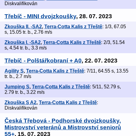
Diskvalifikován
Třebíč - MINI dvojzkoušky
, 28. 07. 2023
Zkouška II. -SA2
,
Terra-Cotta Kalis z Třeště
: 1/3, 67.05
s, 15.05 tr. b., 2.76 m/s
Zkouška I. -SA2
,
Terra-Cotta Kalis z Třeště
: 2/3, 51.54
s, 4.54 tr. b., 3.3 m/s
Třebíč - Polštářkobraní + A0
, 22. 07. 2023
Agility S
,
Terra-Cotta Kalis z Třeště
: 7/11, 64.55 s, 13.55
tr. b., 2.7 m/s
Jumping S
,
Terra-Cotta Kalis z Třeště
: 5/11, 52.79 s,
2.79 tr. b., 3.22 m/s
Zkouška S A2
,
Terra-Cotta Kalis z Třeště
:
Diskvalifikován
Česká Třebová - Podhorské dvojzkoušky,
Mistrovství veteránů a Mistrovství seniorů
55+
, 15. 07. 2023