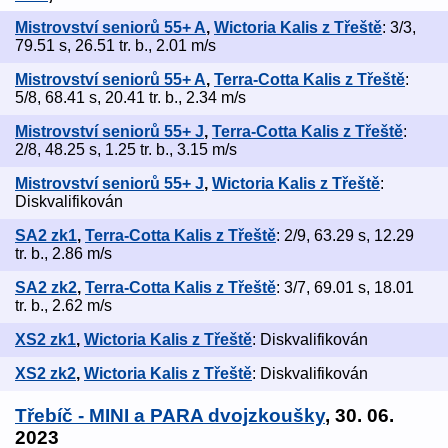
Mistrovství seniorů 55+ A
,
Wictoria Kalis z Třeště
: 3/3,
79.51 s, 26.51 tr. b., 2.01 m/s
Mistrovství seniorů 55+ A
,
Terra-Cotta Kalis z Třeště
:
5/8, 68.41 s, 20.41 tr. b., 2.34 m/s
Mistrovství seniorů 55+ J
,
Terra-Cotta Kalis z Třeště
:
2/8, 48.25 s, 1.25 tr. b., 3.15 m/s
Mistrovství seniorů 55+ J
,
Wictoria Kalis z Třeště
:
Diskvalifikován
SA2 zk1
,
Terra-Cotta Kalis z Třeště
: 2/9, 63.29 s, 12.29
tr. b., 2.86 m/s
SA2 zk2
,
Terra-Cotta Kalis z Třeště
: 3/7, 69.01 s, 18.01
tr. b., 2.62 m/s
XS2 zk1
,
Wictoria Kalis z Třeště
: Diskvalifikován
XS2 zk2
,
Wictoria Kalis z Třeště
: Diskvalifikován
Třebíč - MINI a PARA dvojzkoušky
, 30. 06.
2023