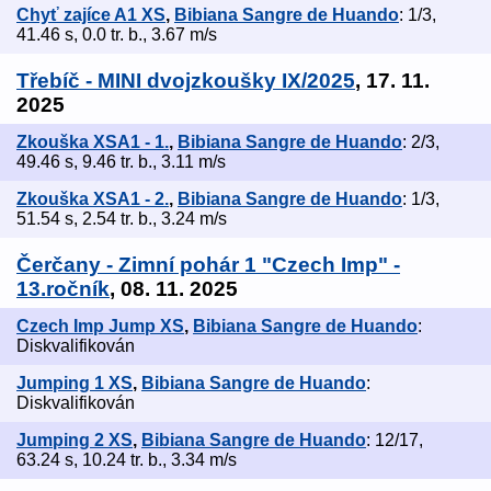
Chyť zajíce A1 XS
,
Bibiana Sangre de Huando
: 1/3,
41.46 s, 0.0 tr. b., 3.67 m/s
Třebíč - MINI dvojzkoušky IX/2025
, 17. 11.
2025
Zkouška XSA1 - 1.
,
Bibiana Sangre de Huando
: 2/3,
49.46 s, 9.46 tr. b., 3.11 m/s
Zkouška XSA1 - 2.
,
Bibiana Sangre de Huando
: 1/3,
51.54 s, 2.54 tr. b., 3.24 m/s
Čerčany - Zimní pohár 1 "Czech Imp" -
13.ročník
, 08. 11. 2025
Czech Imp Jump XS
,
Bibiana Sangre de Huando
:
Diskvalifikován
Jumping 1 XS
,
Bibiana Sangre de Huando
:
Diskvalifikován
Jumping 2 XS
,
Bibiana Sangre de Huando
: 12/17,
63.24 s, 10.24 tr. b., 3.34 m/s