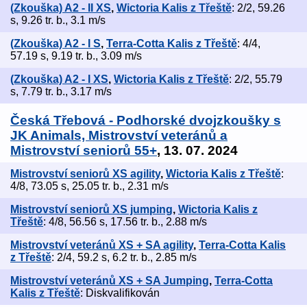
(Zkouška) A2 - II XS
,
Wictoria Kalis z Třeště
: 2/2, 59.26
s, 9.26 tr. b., 3.1 m/s
(Zkouška) A2 - I S
,
Terra-Cotta Kalis z Třeště
: 4/4,
57.19 s, 9.19 tr. b., 3.09 m/s
(Zkouška) A2 - I XS
,
Wictoria Kalis z Třeště
: 2/2, 55.79
s, 7.79 tr. b., 3.17 m/s
Česká Třebová - Podhorské dvojzkoušky s
JK Animals, Mistrovství veteránů a
Mistrovství seniorů 55+
, 13. 07. 2024
Mistrovství seniorů XS agility
,
Wictoria Kalis z Třeště
:
4/8, 73.05 s, 25.05 tr. b., 2.31 m/s
Mistrovství seniorů XS jumping
,
Wictoria Kalis z
Třeště
: 4/8, 56.56 s, 17.56 tr. b., 2.88 m/s
Mistrovství veteránů XS + SA agility
,
Terra-Cotta Kalis
z Třeště
: 2/4, 59.2 s, 6.2 tr. b., 2.85 m/s
Mistrovství veteránů XS + SA Jumping
,
Terra-Cotta
Kalis z Třeště
: Diskvalifikován