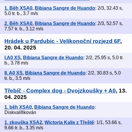
1. Běh XSA0
,
Bibiana Sangre de Huando
: 2/3, 32.43 s,
5.0 tr. b., 3.7 m/s
2. Běh XSA0
,
Bibiana Sangre de Huando
: 2/3, 52.57 s,
7.57 tr. b., 3.12 m/s
Hrádek u Pardubic - Velikonoční rozjezd 6F
,
20. 04. 2025
I.A0 XS
,
Bibiana Sangre de Huando
: 2/2, 25.95 s, 5.0 tr.
b., 3.78 m/s
II. A0 XS
,
Bibiana Sangre de Huando
: 2/2, 30.83 s, 5.0
tr. b., 3.5 m/s
Třebíč - Complex dog - Dvojzkoušky + A0
, 13.
04. 2025
1. běh XSA0
,
Bibiana Sangre de Huando
:
Diskvalifikován
1. zkouška XSA2
,
Wictoria Kalis z Třeště
: 1/1, 53.66 s,
9.66 tr. b., 3.35 m/s