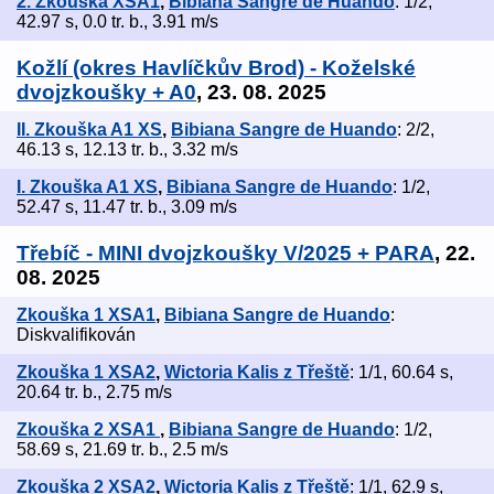
2. Zkouška XSA1
,
Bibiana Sangre de Huando
: 1/2,
42.97 s, 0.0 tr. b., 3.91 m/s
Kožlí (okres Havlíčkův Brod) - Koželské
dvojzkoušky + A0
, 23. 08. 2025
II. Zkouška A1 XS
,
Bibiana Sangre de Huando
: 2/2,
46.13 s, 12.13 tr. b., 3.32 m/s
I. Zkouška A1 XS
,
Bibiana Sangre de Huando
: 1/2,
52.47 s, 11.47 tr. b., 3.09 m/s
Třebíč - MINI dvojzkoušky V/2025 + PARA
, 22.
08. 2025
Zkouška 1 XSA1
,
Bibiana Sangre de Huando
:
Diskvalifikován
Zkouška 1 XSA2
,
Wictoria Kalis z Třeště
: 1/1, 60.64 s,
20.64 tr. b., 2.75 m/s
Zkouška 2 XSA1
,
Bibiana Sangre de Huando
: 1/2,
58.69 s, 21.69 tr. b., 2.5 m/s
Zkouška 2 XSA2
,
Wictoria Kalis z Třeště
: 1/1, 62.9 s,