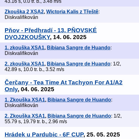
43.16 s, 0.0 tr. b., 3.48 m/s
Zkouška 2 XSA2
,
Wictoria Kalis z Třeště
:
Diskvalifikován
Pňov - Předhradí - 13. PŇOVSKÉ
DVOJZKOUŠKY
, 14. 06. 2025
1. zkouška XSA1
,
Bibiana Sangre de Huando
:
Diskvalifikován
2. zkouška XSA1
,
Bibiana Sangre de Huando
: 1/2,
42.89 s, 10.0 tr. b., 3.52 m/s
Čerčany - Tea Time At Tachyon For A1/A2
Only
, 04. 06. 2025
1. Zkouška XSA1
,
Bibiana Sangre de Huando
:
Diskvalifikován
2. Zkouška XSA1
,
Bibiana Sangre de Huando
: 1/2,
55.79 s, 19.79 tr. b., 2.96 m/s
Hrádek u Pardubic - 6F CUP
, 25. 05. 2025