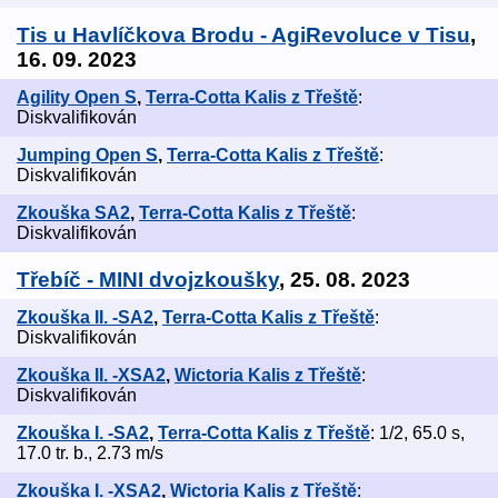
Tis u Havlíčkova Brodu - AgiRevoluce v Tisu
,
16. 09. 2023
Agility Open S
,
Terra-Cotta Kalis z Třeště
:
Diskvalifikován
Jumping Open S
,
Terra-Cotta Kalis z Třeště
:
Diskvalifikován
Zkouška SA2
,
Terra-Cotta Kalis z Třeště
:
Diskvalifikován
Třebíč - MINI dvojzkoušky
, 25. 08. 2023
Zkouška II. -SA2
,
Terra-Cotta Kalis z Třeště
:
Diskvalifikován
Zkouška II. -XSA2
,
Wictoria Kalis z Třeště
:
Diskvalifikován
Zkouška I. -SA2
,
Terra-Cotta Kalis z Třeště
: 1/2, 65.0 s,
17.0 tr. b., 2.73 m/s
Zkouška I. -XSA2
,
Wictoria Kalis z Třeště
: