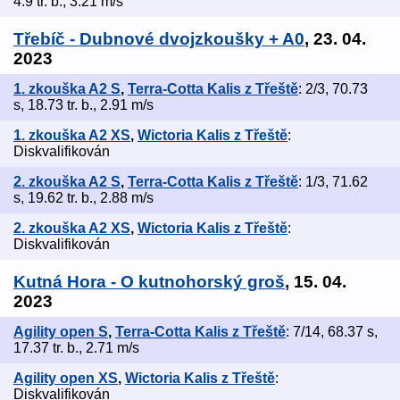
4.9 tr. b., 3.21 m/s
Třebíč - Dubnové dvojzkoušky + A0
, 23. 04.
2023
1. zkouška A2 S
,
Terra-Cotta Kalis z Třeště
: 2/3, 70.73
s, 18.73 tr. b., 2.91 m/s
1. zkouška A2 XS
,
Wictoria Kalis z Třeště
:
Diskvalifikován
2. zkouška A2 S
,
Terra-Cotta Kalis z Třeště
: 1/3, 71.62
s, 19.62 tr. b., 2.88 m/s
2. zkouška A2 XS
,
Wictoria Kalis z Třeště
:
Diskvalifikován
Kutná Hora - O kutnohorský groš
, 15. 04.
2023
Agility open S
,
Terra-Cotta Kalis z Třeště
: 7/14, 68.37 s,
17.37 tr. b., 2.71 m/s
Agility open XS
,
Wictoria Kalis z Třeště
:
Diskvalifikován