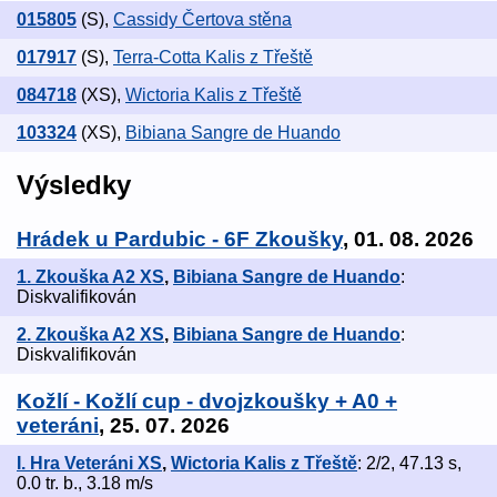
015805
(S)
,
Cassidy Čertova stěna
017917
(S)
,
Terra-Cotta Kalis z Třeště
084718
(XS)
,
Wictoria Kalis z Třeště
103324
(XS)
,
Bibiana Sangre de Huando
Výsledky
Hrádek u Pardubic - 6F Zkoušky
, 01. 08. 2026
1. Zkouška A2 XS
,
Bibiana Sangre de Huando
:
Diskvalifikován
2. Zkouška A2 XS
,
Bibiana Sangre de Huando
:
Diskvalifikován
Kožlí - Kožlí cup - dvojzkoušky + A0 +
veteráni
, 25. 07. 2026
I. Hra Veteráni XS
,
Wictoria Kalis z Třeště
: 2/2, 47.13 s,
0.0 tr. b., 3.18 m/s