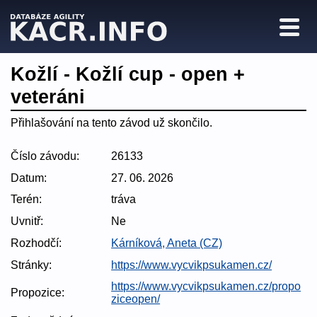
Kožlí - Kožlí cup - open +
veteráni
Přihlašování na tento závod už skončilo.
Číslo závodu:
26133
Datum:
27. 06. 2026
Terén:
tráva
Uvnitř:
Ne
Rozhodčí:
Kárníková, Aneta (CZ)
Stránky:
https://www.vycvikpsukamen.cz/
https://www.vycvikpsukamen.cz/propo
Propozice:
ziceopen/