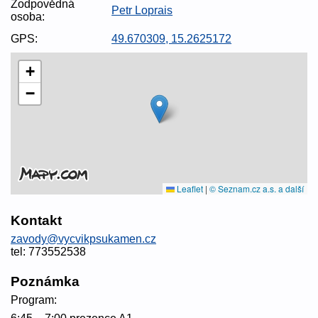
Zodpovědná
Petr Loprais
osoba:
GPS:
49.670309, 15.2625172
+
−
Leaflet
|
© Seznam.cz a.s. a další
Kontakt
zavody@vycvikpsukamen.cz
tel: 773552538
Poznámka
Program: