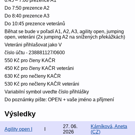
6:45 – 7:00 prezence A1
Do 7:50 prezence A2
Do 8:40 prezence A3
Do 10:45 prezence veteránů
Běhat se bude v pořadí A1, A2, A3, agility open, jumping
open, veteráni (2x jumping A2 na snížených překážkách)
Veteráni přihlašovat jako V
číslo účtu - 238881127/0600
550 Kč pro členy KAČR
450 Kč pro členy KAČR veteráni
630 Kč pro nečleny KAČR
530 Kč pro nečleny KAČR veteráni
Variabilní symbol uveďte číslo přihlášky
Do poznámky pište: OPEN + vaše jméno a příjmení
Výsledky
27. 06.
Kárníková, Aneta
Agility open I
I
2026
(CZ)