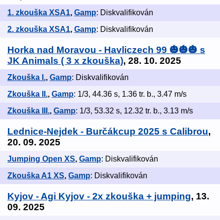
1. zkouška XSA1
,
Gamp
: Diskvalifikován
2. zkouška XSA1
,
Gamp
: Diskvalifikován
Horka nad Moravou - Havliczech 99 🎃🎃🎃 s
JK Animals ( 3 x zkouška)
, 28. 10. 2025
Zkouška I.
,
Gamp
: Diskvalifikován
Zkouška II.
,
Gamp
: 1/3, 44.36 s, 1.36 tr. b., 3.47 m/s
Zkouška III.
,
Gamp
: 1/3, 53.32 s, 12.32 tr. b., 3.13 m/s
Lednice-Nejdek - Burčákcup 2025 s Calibrou
,
20. 09. 2025
Jumping Open XS
,
Gamp
: Diskvalifikován
Zkouška A1 XS
,
Gamp
: Diskvalifikován
Kyjov - Agi Kyjov - 2x zkouška + jumping
, 13.
09. 2025