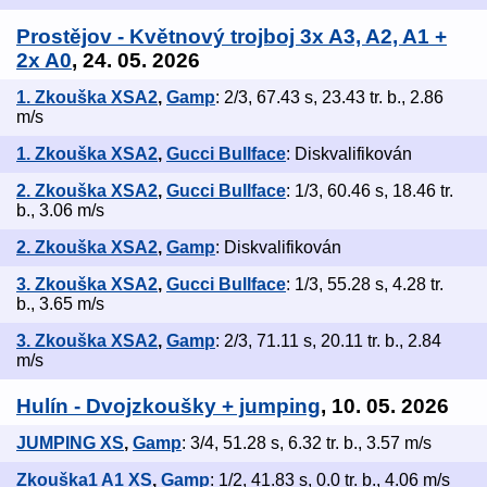
Prostějov - Květnový trojboj 3x A3, A2, A1 +
2x A0
, 24. 05. 2026
1. Zkouška XSA2
,
Gamp
: 2/3, 67.43 s, 23.43 tr. b., 2.86
m/s
1. Zkouška XSA2
,
Gucci Bullface
: Diskvalifikován
2. Zkouška XSA2
,
Gucci Bullface
: 1/3, 60.46 s, 18.46 tr.
b., 3.06 m/s
2. Zkouška XSA2
,
Gamp
: Diskvalifikován
3. Zkouška XSA2
,
Gucci Bullface
: 1/3, 55.28 s, 4.28 tr.
b., 3.65 m/s
3. Zkouška XSA2
,
Gamp
: 2/3, 71.11 s, 20.11 tr. b., 2.84
m/s
Hulín - Dvojzkoušky + jumping
, 10. 05. 2026
JUMPING XS
,
Gamp
: 3/4, 51.28 s, 6.32 tr. b., 3.57 m/s
Zkouška1 A1 XS
,
Gamp
: 1/2, 41.83 s, 0.0 tr. b., 4.06 m/s