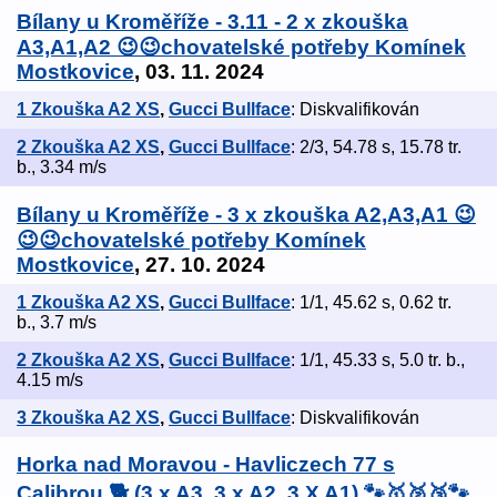
Bílany u Kroměříže - 3.11 - 2 x zkouška
A3,A1,A2 😉😉chovatelské potřeby Komínek
Mostkovice
, 03. 11. 2024
1 Zkouška A2 XS
,
Gucci Bullface
: Diskvalifikován
2 Zkouška A2 XS
,
Gucci Bullface
: 2/3, 54.78 s, 15.78 tr.
b., 3.34 m/s
Bílany u Kroměříže - 3 x zkouška A2,A3,A1 😉
😉😉chovatelské potřeby Komínek
Mostkovice
, 27. 10. 2024
1 Zkouška A2 XS
,
Gucci Bullface
: 1/1, 45.62 s, 0.62 tr.
b., 3.7 m/s
2 Zkouška A2 XS
,
Gucci Bullface
: 1/1, 45.33 s, 5.0 tr. b.,
4.15 m/s
3 Zkouška A2 XS
,
Gucci Bullface
: Diskvalifikován
Horka nad Moravou - Havliczech 77 s
Calibrou 🐕 (3 x A3, 3 x A2, 3 X A1) 🐾🥇🥈🥉🐾
,