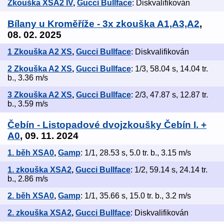
Zkouška XSA2 IV
,
Gucci Bullface
: Diskvalifikován
Bílany u Kroměříže - 3x zkouška A1,A3,A2
,
08. 02. 2025
1 Zkouška A2 XS
,
Gucci Bullface
: Diskvalifikován
2 Zkouška A2 XS
,
Gucci Bullface
: 1/3, 58.04 s, 14.04 tr.
b., 3.36 m/s
3 Zkouška A2 XS
,
Gucci Bullface
: 2/3, 47.87 s, 12.87 tr.
b., 3.59 m/s
Čebín - Listopadové dvojzkoušky Čebín I. +
A0
, 09. 11. 2024
1. běh XSA0
,
Gamp
: 1/1, 28.53 s, 5.0 tr. b., 3.15 m/s
1. zkouška XSA2
,
Gucci Bullface
: 1/2, 59.14 s, 24.14 tr.
b., 2.86 m/s
2. běh XSA0
,
Gamp
: 1/1, 35.66 s, 15.0 tr. b., 3.2 m/s
2. zkouška XSA2
,
Gucci Bullface
: Diskvalifikován