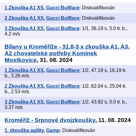
1 Zkouška A1 XS
,
Gucci Bullface
: Diskvalifikován
2 Zkouška A1 XS
,
Gucci Bullface
: Diskvalifikován
3 Zkouška A1 XS
,
Gucci Bullface
: 1/1, 36.19 s, 5.0 tr. b.,
4.2 m/s
Bílany u Kroměříže - 31.8-3 x zkouška A1, A3,
A2 chovatelské potřeby Komínek
Mostkovice
, 31. 08. 2024
1 Zkouška A1 XS
,
Gucci Bullface
: 1/2, 47.19 s, 16.19 tr.
b., 3.26 m/s
2 Zkouška A1 XS
,
Gucci Bullface
: 1/2, 62.04 s, 25.04 tr.
b., 2.53 m/s
3 Zkouška A1 XS
,
Gucci Bullface
: 1/2, 43.92 s, 0.0 tr. b.,
3.37 m/s
Kroměříž - Srpnové dvojzkoušky
, 11. 08. 2024
1. zkouška agility
,
Gamp
: Diskvalifikován