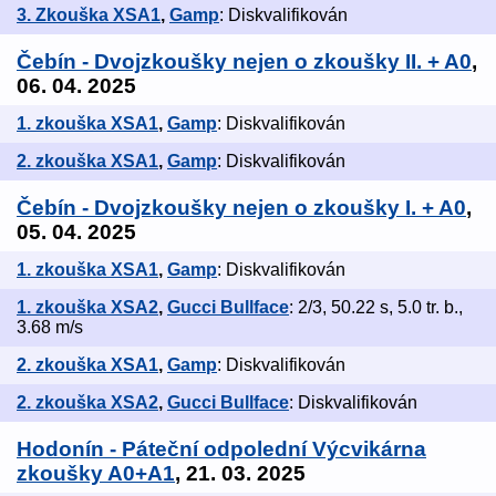
3. Zkouška XSA1
,
Gamp
: Diskvalifikován
Čebín - Dvojzkoušky nejen o zkoušky II. + A0
,
06. 04. 2025
1. zkouška XSA1
,
Gamp
: Diskvalifikován
2. zkouška XSA1
,
Gamp
: Diskvalifikován
Čebín - Dvojzkoušky nejen o zkoušky I. + A0
,
05. 04. 2025
1. zkouška XSA1
,
Gamp
: Diskvalifikován
1. zkouška XSA2
,
Gucci Bullface
: 2/3, 50.22 s, 5.0 tr. b.,
3.68 m/s
2. zkouška XSA1
,
Gamp
: Diskvalifikován
2. zkouška XSA2
,
Gucci Bullface
: Diskvalifikován
Hodonín - Páteční odpolední Výcvikárna
zkoušky A0+A1
, 21. 03. 2025