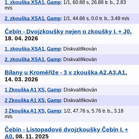
1. zkouška XSA1
,
Gamp
: 1/1, 60.88 s, 26.88 tr. b., 2.83
m/s
2. zkouška XSA1
,
Gamp
: 1/1, 44.66 s, 0.0 tr. b., 3.49 m/s
Čebín - Dvojzkoušky nejen o zkoušky I. + J0
,
18. 04. 2026
1. zkouška XSA1
,
Gamp
: Diskvalifikován
2. zkouška XSA1
,
Gamp
: Diskvalifikován
Bílany u Kroměříže - 3 x zkouška A2,A3,A1
,
14. 03. 2026
1 Zkouška A1 XS
,
Gamp
: Diskvalifikován
2 Zkouška A1 XS
,
Gamp
: Diskvalifikován
3 Zkouška A1 XS
,
Gamp
: 1/2, 47.76 s, 5.76 tr. b., 3.18
m/s
Čebín - Listopadové dvojzkoušky Čebín I. +
A0
, 08. 11. 2025