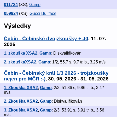
011724
(XS)
,
Gamp
059924
(XS)
,
Gucci Bullface
Výsledky
Čebín - Čebínské dvojzkoušky + J0
, 11. 07.
2026
1. zkouška XSA2
,
Gamp
: Diskvalifikován
2. zkouškaXSA2
,
Gamp
: 1/2, 55.7 s, 9.7 tr. b., 3.25 m/s
Čebín - Čebínský král 1/3 2026 - trojzkoušky
nejen pro MČR :-)
, 30. 05. 2026 - 31. 05. 2026
1. Zkouška XSA2
,
Gamp
: 2/3, 51.86 s, 9.86 tr. b., 3.47
m/s
2. Zkouška XSA2
,
Gamp
: Diskvalifikován
3. Zkouška XSA2
,
Gamp
: 2/3, 53.91 s, 3.91 tr. b., 3.56
m/s