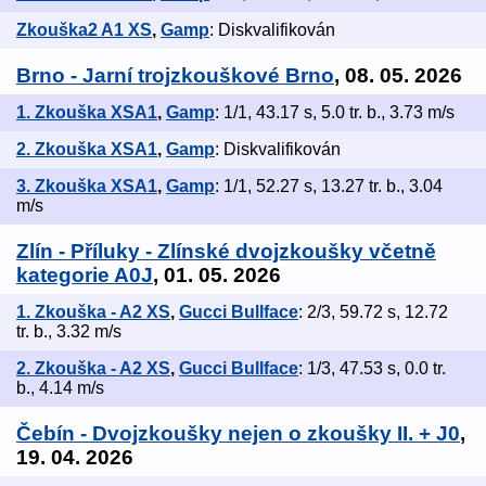
Zkouška2 A1 XS
,
Gamp
: Diskvalifikován
Brno - Jarní trojzkouškové Brno
, 08. 05. 2026
1. Zkouška XSA1
,
Gamp
: 1/1, 43.17 s, 5.0 tr. b., 3.73 m/s
2. Zkouška XSA1
,
Gamp
: Diskvalifikován
3. Zkouška XSA1
,
Gamp
: 1/1, 52.27 s, 13.27 tr. b., 3.04
m/s
Zlín - Příluky - Zlínské dvojzkoušky včetně
kategorie A0J
, 01. 05. 2026
1. Zkouška - A2 XS
,
Gucci Bullface
: 2/3, 59.72 s, 12.72
tr. b., 3.32 m/s
2. Zkouška - A2 XS
,
Gucci Bullface
: 1/3, 47.53 s, 0.0 tr.
b., 4.14 m/s
Čebín - Dvojzkoušky nejen o zkoušky II. + J0
,
19. 04. 2026