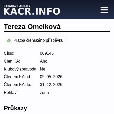
Tereza Omelková
Platba členského příspěvku
Číslo:
009146
Člen KA:
Ano
Klubový zpravodaj:
Ne
Členem KA od:
05. 05. 2026
Členem KA do:
31. 12. 2026
Pohlaví:
žena
Průkazy