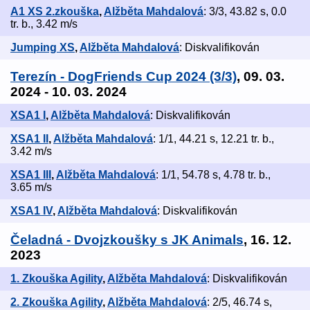
A1 XS 2.zkouška
,
Alžběta Mahdalová
: 3/3, 43.82 s, 0.0
tr. b., 3.42 m/s
Jumping XS
,
Alžběta Mahdalová
: Diskvalifikován
Terezín - DogFriends Cup 2024 (3/3)
, 09. 03.
2024 - 10. 03. 2024
XSA1 I
,
Alžběta Mahdalová
: Diskvalifikován
XSA1 II
,
Alžběta Mahdalová
: 1/1, 44.21 s, 12.21 tr. b.,
3.42 m/s
XSA1 III
,
Alžběta Mahdalová
: 1/1, 54.78 s, 4.78 tr. b.,
3.65 m/s
XSA1 IV
,
Alžběta Mahdalová
: Diskvalifikován
Čeladná - Dvojzkoušky s JK Animals
, 16. 12.
2023
1. Zkouška Agility
,
Alžběta Mahdalová
: Diskvalifikován
2. Zkouška Agility
,
Alžběta Mahdalová
: 2/5, 46.74 s,