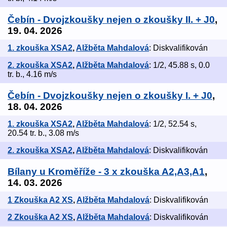
Čebín - Dvojzkoušky nejen o zkoušky II. + J0
,
19. 04. 2026
1. zkouška XSA2
,
Alžběta Mahdalová
: Diskvalifikován
2. zkouška XSA2
,
Alžběta Mahdalová
: 1/2, 45.88 s, 0.0
tr. b., 4.16 m/s
Čebín - Dvojzkoušky nejen o zkoušky I. + J0
,
18. 04. 2026
1. zkouška XSA2
,
Alžběta Mahdalová
: 1/2, 52.54 s,
20.54 tr. b., 3.08 m/s
2. zkouška XSA2
,
Alžběta Mahdalová
: Diskvalifikován
Bílany u Kroměříže - 3 x zkouška A2,A3,A1
,
14. 03. 2026
1 Zkouška A2 XS
,
Alžběta Mahdalová
: Diskvalifikován
2 Zkouška A2 XS
,
Alžběta Mahdalová
: Diskvalifikován