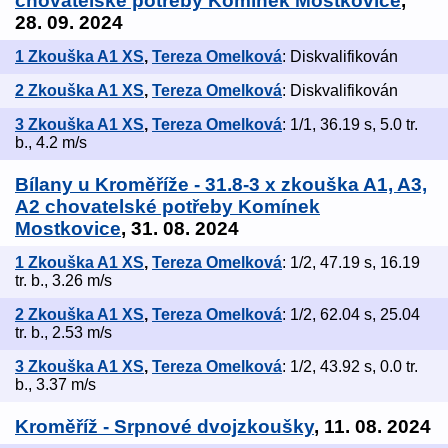
chovatelské potřeby Komínek Mostkovice
,
28. 09. 2024
1 Zkouška A1 XS
,
Tereza Omelková
: Diskvalifikován
2 Zkouška A1 XS
,
Tereza Omelková
: Diskvalifikován
3 Zkouška A1 XS
,
Tereza Omelková
: 1/1, 36.19 s, 5.0 tr.
b., 4.2 m/s
Bílany u Kroměříže - 31.8-3 x zkouška A1, A3,
A2 chovatelské potřeby Komínek
Mostkovice
, 31. 08. 2024
1 Zkouška A1 XS
,
Tereza Omelková
: 1/2, 47.19 s, 16.19
tr. b., 3.26 m/s
2 Zkouška A1 XS
,
Tereza Omelková
: 1/2, 62.04 s, 25.04
tr. b., 2.53 m/s
3 Zkouška A1 XS
,
Tereza Omelková
: 1/2, 43.92 s, 0.0 tr.
b., 3.37 m/s
Kroměříž - Srpnové dvojzkoušky
, 11. 08. 2024