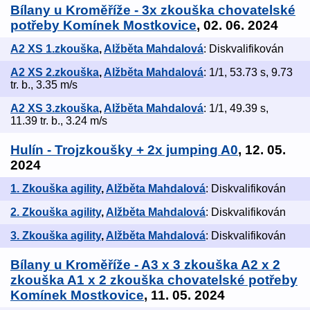
Bílany u Kroměříže - 3x zkouška chovatelské
potřeby Komínek Mostkovice
, 02. 06. 2024
A2 XS 1.zkouška
,
Alžběta Mahdalová
: Diskvalifikován
A2 XS 2.zkouška
,
Alžběta Mahdalová
: 1/1, 53.73 s, 9.73
tr. b., 3.35 m/s
A2 XS 3.zkouška
,
Alžběta Mahdalová
: 1/1, 49.39 s,
11.39 tr. b., 3.24 m/s
Hulín - Trojzkoušky + 2x jumping A0
, 12. 05.
2024
1. Zkouška agility
,
Alžběta Mahdalová
: Diskvalifikován
2. Zkouška agility
,
Alžběta Mahdalová
: Diskvalifikován
3. Zkouška agility
,
Alžběta Mahdalová
: Diskvalifikován
Bílany u Kroměříže - A3 x 3 zkouška A2 x 2
zkouška A1 x 2 zkouška chovatelské potřeby
Komínek Mostkovice
, 11. 05. 2024