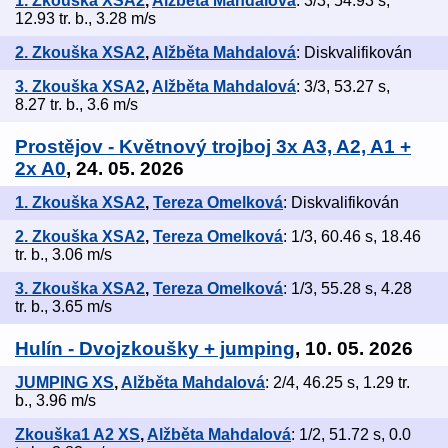
1. Zkouška XSA2
,
Alžběta Mahdalová
: 3/3, 54.93 s,
12.93 tr. b., 3.28 m/s
2. Zkouška XSA2
,
Alžběta Mahdalová
: Diskvalifikován
3. Zkouška XSA2
,
Alžběta Mahdalová
: 3/3, 53.27 s,
8.27 tr. b., 3.6 m/s
Prostějov - Květnový trojboj 3x A3, A2, A1 +
2x A0
, 24. 05. 2026
1. Zkouška XSA2
,
Tereza Omelková
: Diskvalifikován
2. Zkouška XSA2
,
Tereza Omelková
: 1/3, 60.46 s, 18.46
tr. b., 3.06 m/s
3. Zkouška XSA2
,
Tereza Omelková
: 1/3, 55.28 s, 4.28
tr. b., 3.65 m/s
Hulín - Dvojzkoušky + jumping
, 10. 05. 2026
JUMPING XS
,
Alžběta Mahdalová
: 2/4, 46.25 s, 1.29 tr.
b., 3.96 m/s
Zkouška1 A2 XS
,
Alžběta Mahdalová
: 1/2, 51.72 s, 0.0