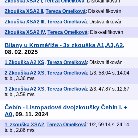
Zkouška XSA2 I
,
Tereza Omelková
: Diskvalifikován
Zkouška XSA2 II
,
Tereza Omelková
: Diskvalifikován
Zkouška XSA2 III
,
Tereza Omelková
: Diskvalifikován
Zkouška XSA2 IV
,
Tereza Omelková
: Diskvalifikován
Bílany u Kroměříže - 3x zkouška A1,A3,A2
,
08. 02. 2025
1 Zkouška A2 XS
,
Tereza Omelková
: Diskvalifikován
2 Zkouška A2 XS
,
Tereza Omelková
: 1/3, 58.04 s, 14.04
tr. b., 3.36 m/s
3 Zkouška A2 XS
,
Tereza Omelková
: 2/3, 47.87 s, 12.87
tr. b., 3.59 m/s
Čebín - Listopadové dvojzkoušky Čebín I. +
A0
, 09. 11. 2024
1. zkouška XSA2
,
Tereza Omelková
: 1/2, 59.14 s, 24.14
tr. b., 2.86 m/s