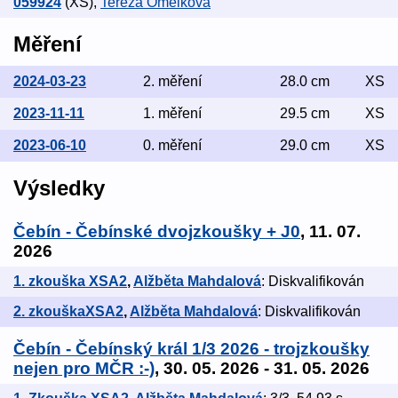
059924
(XS)
,
Tereza Omelková
Měření
2024-03-23
2. měření
28.0 cm
XS
2023-11-11
1. měření
29.5 cm
XS
2023-06-10
0. měření
29.0 cm
XS
Výsledky
Čebín - Čebínské dvojzkoušky + J0
, 11. 07.
2026
1. zkouška XSA2
,
Alžběta Mahdalová
: Diskvalifikován
2. zkouškaXSA2
,
Alžběta Mahdalová
: Diskvalifikován
Čebín - Čebínský král 1/3 2026 - trojzkoušky
nejen pro MČR :-)
, 30. 05. 2026 - 31. 05. 2026