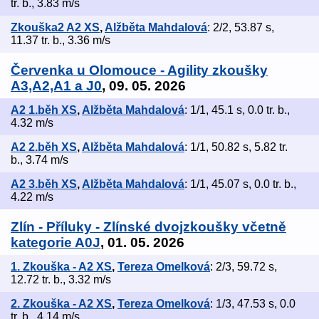
tr. b., 3.83 m/s
Zkouška2 A2 XS
,
Alžběta Mahdalová
: 2/2, 53.87 s,
11.37 tr. b., 3.36 m/s
Červenka u Olomouce - Agility zkoušky
A3,A2,A1 a J0
, 09. 05. 2026
A2 1.běh XS
,
Alžběta Mahdalová
: 1/1, 45.1 s, 0.0 tr. b.,
4.32 m/s
A2 2.běh XS
,
Alžběta Mahdalová
: 1/1, 50.82 s, 5.82 tr.
b., 3.74 m/s
A2 3.běh XS
,
Alžběta Mahdalová
: 1/1, 45.07 s, 0.0 tr. b.,
4.22 m/s
Zlín - Příluky - Zlínské dvojzkoušky včetně
kategorie A0J
, 01. 05. 2026
1. Zkouška - A2 XS
,
Tereza Omelková
: 2/3, 59.72 s,
12.72 tr. b., 3.32 m/s
2. Zkouška - A2 XS
,
Tereza Omelková
: 1/3, 47.53 s, 0.0
tr. b., 4.14 m/s