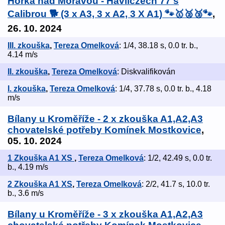
Horka nad Moravou - Havliczech 77 s
Calibrou 🐕 (3 x A3, 3 x A2, 3 X A1) 🐾🥇🥈🥉🐾
,
26. 10. 2024
III. zkouška
,
Tereza Omelková
: 1/4, 38.18 s, 0.0 tr. b.,
4.14 m/s
II. zkouška
,
Tereza Omelková
: Diskvalifikován
I. zkouška
,
Tereza Omelková
: 1/4, 37.78 s, 0.0 tr. b., 4.18
m/s
Bílany u Kroměříže - 2 x zkouška A1,A2,A3
chovatelské potřeby Komínek Mostkovice
,
05. 10. 2024
1 Zkouška A1 XS
,
Tereza Omelková
: 1/2, 42.49 s, 0.0 tr.
b., 4.19 m/s
2 Zkouška A1 XS
,
Tereza Omelková
: 2/2, 41.7 s, 10.0 tr.
b., 3.6 m/s
Bílany u Kroměříže - 3 x zkouška A1,A2,A3