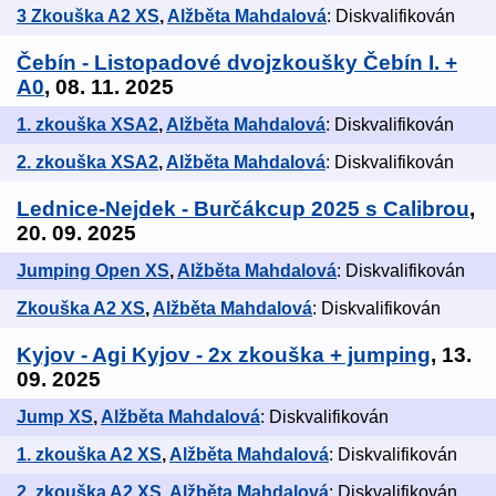
3 Zkouška A2 XS
,
Alžběta Mahdalová
: Diskvalifikován
Čebín - Listopadové dvojzkoušky Čebín I. +
A0
, 08. 11. 2025
1. zkouška XSA2
,
Alžběta Mahdalová
: Diskvalifikován
2. zkouška XSA2
,
Alžběta Mahdalová
: Diskvalifikován
Lednice-Nejdek - Burčákcup 2025 s Calibrou
,
20. 09. 2025
Jumping Open XS
,
Alžběta Mahdalová
: Diskvalifikován
Zkouška A2 XS
,
Alžběta Mahdalová
: Diskvalifikován
Kyjov - Agi Kyjov - 2x zkouška + jumping
, 13.
09. 2025
Jump XS
,
Alžběta Mahdalová
: Diskvalifikován
1. zkouška A2 XS
,
Alžběta Mahdalová
: Diskvalifikován
2. zkouška A2 XS
,
Alžběta Mahdalová
: Diskvalifikován