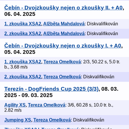
Čebín - Dvojzkoušky nejen o zkoušky II. + A0
,
06. 04. 2025
1. zkouška XSA2
,
Alžběta Mahdalová
: Diskvalifikován
2. zkouška XSA2
,
Alžběta Mahdalová
: Diskvalifikován
Čebín - Dvojzkoušky nejen o zkoušky I. + A0
,
05. 04. 2025
1. zkouška XSA2
,
Tereza Omelková
: 2/3, 50.22 s, 5.0 tr.
b., 3.68 m/s
2. zkouška XSA2
,
Tereza Omelková
: Diskvalifikován
Terezín - DogFriends Cup 2025 (3/3)
, 08. 03.
2025 - 09. 03. 2025
Agility XS
,
Tereza Omelková
: 3/6, 60.28 s, 10.0 tr. b.,
2.82 m/s
Jumping XS
,
Tereza Omelková
: Diskvalifikován