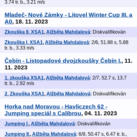
3.74 tr. b., 3.21 m/s
Mladeč- Nové Zámky - Litovel Winter Cup III. a
A0
, 18. 11. 2023
Zkouška II. XSA1
,
Alžběta Mahdalová
: Diskvalifikován
Zkouška I. XSA1
,
Alžběta Mahdalová
: 2/6, 51.88 s, 5.88
tr. b., 3.33 m/s
Čebín - Listopadové dvojzkoušky Čebín I.
, 11.
11. 2023
1. zkouška XSA1
,
Alžběta Mahdalová
: 2/7, 52.7 s, 13.7
tr. b., 2.92 m/s
2. Zkouška XSA1
,
Alžběta Mahdalová
: Diskvalifikován
Horka nad Moravou - Havliczech 62 -
Jumping speciál s Calibrou
, 04. 11. 2023
Jumping I.
,
Alžběta Mahdalová
: Diskvalifikován
Jumping II.
,
Alžběta Mahdalová
: 6/9, 50.47 s, 6.47 tr. b.,