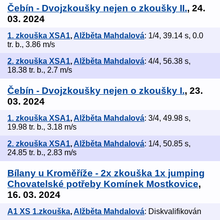
Čebín - Dvojzkoušky nejen o zkoušky II.
, 24.
03. 2024
1. zkouška XSA1
,
Alžběta Mahdalová
: 1/4, 39.14 s, 0.0
tr. b., 3.86 m/s
2. zkouška XSA1
,
Alžběta Mahdalová
: 4/4, 56.38 s,
18.38 tr. b., 2.7 m/s
Čebín - Dvojzkoušky nejen o zkoušky I.
, 23.
03. 2024
1. zkouška XSA1
,
Alžběta Mahdalová
: 3/4, 49.98 s,
19.98 tr. b., 3.18 m/s
2. zkouška XSA1
,
Alžběta Mahdalová
: 1/4, 50.85 s,
24.85 tr. b., 2.83 m/s
Bílany u Kroměříže - 2x zkouška 1x jumping
Chovatelské potřeby Komínek Mostkovice
,
16. 03. 2024
A1 XS 1.zkouška
,
Alžběta Mahdalová
: Diskvalifikován