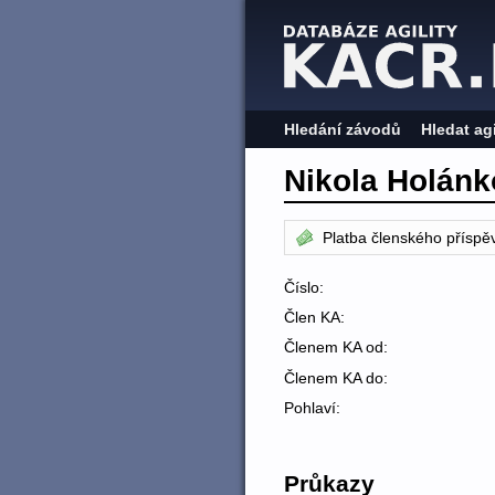
Hledání závodů
Hledat ag
Nikola Holán
Platba členského příspě
Číslo:
Člen KA:
Členem KA od:
Členem KA do:
Pohlaví:
Průkazy