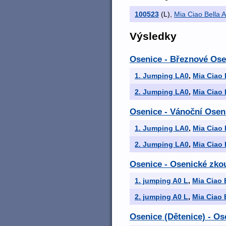
100523
(L)
,
Mia Ciao Bella 
Výsledky
Osenice - Březnové Ose
1. Jumping LA0
,
Mia Ciao 
2. Jumping LA0
,
Mia Ciao 
Osenice - Vánoční Osen
1. Jumping LA0
,
Mia Ciao 
2. Jumping LA0
,
Mia Ciao 
Osenice - Osenické zko
1. jumping A0 L
,
Mia Ciao 
2. jumping A0 L
,
Mia Ciao 
Osenice (Dětenice) - O