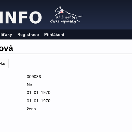
iliťáky
Registrace
Přihlášení
ková
vku
009036
Ne
01. 01. 1970
01. 01. 1970
žena